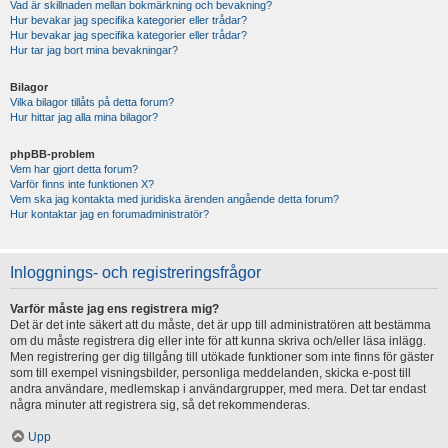
Vad är skillnaden mellan bokmärkning och bevakning?
Hur bevakar jag specifika kategorier eller trådar?
Hur bevakar jag specifika kategorier eller trådar?
Hur tar jag bort mina bevakningar?
Bilagor
Vilka bilagor tillåts på detta forum?
Hur hittar jag alla mina bilagor?
phpBB-problem
Vem har gjort detta forum?
Varför finns inte funktionen X?
Vem ska jag kontakta med juridiska ärenden angående detta forum?
Hur kontaktar jag en forumadministratör?
Inloggnings- och registreringsfrågor
Varför måste jag ens registrera mig?
Det är det inte säkert att du måste, det är upp till administratören att bestämma
om du måste registrera dig eller inte för att kunna skriva och/eller läsa inlägg.
Men registrering ger dig tillgång till utökade funktioner som inte finns för gäster
som till exempel visningsbilder, personliga meddelanden, skicka e-post till
andra användare, medlemskap i användargrupper, med mera. Det tar endast
några minuter att registrera sig, så det rekommenderas.
Upp