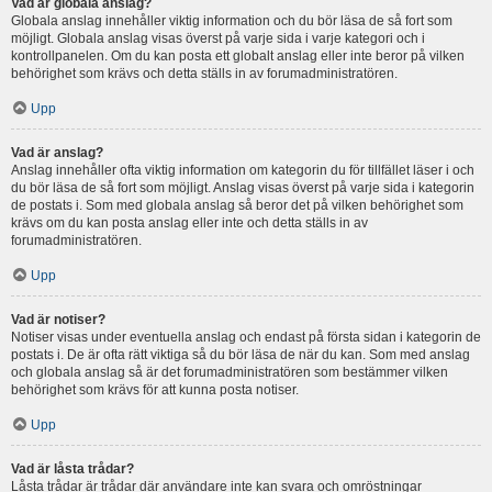
Vad är globala anslag?
Globala anslag innehåller viktig information och du bör läsa de så fort som
möjligt. Globala anslag visas överst på varje sida i varje kategori och i
kontrollpanelen. Om du kan posta ett globalt anslag eller inte beror på vilken
behörighet som krävs och detta ställs in av forumadministratören.
Upp
Vad är anslag?
Anslag innehåller ofta viktig information om kategorin du för tillfället läser i och
du bör läsa de så fort som möjligt. Anslag visas överst på varje sida i kategorin
de postats i. Som med globala anslag så beror det på vilken behörighet som
krävs om du kan posta anslag eller inte och detta ställs in av
forumadministratören.
Upp
Vad är notiser?
Notiser visas under eventuella anslag och endast på första sidan i kategorin de
postats i. De är ofta rätt viktiga så du bör läsa de när du kan. Som med anslag
och globala anslag så är det forumadministratören som bestämmer vilken
behörighet som krävs för att kunna posta notiser.
Upp
Vad är låsta trådar?
Låsta trådar är trådar där användare inte kan svara och omröstningar