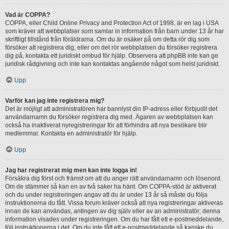
Vad är COPPA?
COPPA, eller Child Online Privacy and Protection Act of 1998, är en lag i USA
som kräver att webbplatser som samlar in information från barn under 13 år har
skriftligt tillstånd från föräldrarna. Om du är osäker på om detta rör dig som
försöker att registrera dig, eller om det rör webbplatsen du försöker registrera
dig på, kontakta ett juridiskt ombud för hjälp. Observera att phpBB inte kan ge
juridisk rådgivning och inte kan kontaktas angående något som helst juridiskt.
Upp
Varför kan jag inte registrera mig?
Det är möjligt att administratören har bannlyst din IP-adress eller förbjudit det
användarnamn du försöker registrera dig med. Ägaren av webbplatsen kan
också ha inaktiverat nyregistreringar för att förhindra att nya besökare blir
medlemmar. Kontakta en administratör för hjälp.
Upp
Jag har registrerat mig men kan inte logga in!
Försäkra dig först och främst om att du anger rätt användarnamn och lösenord.
Om de stämmer så kan en av två saker ha hänt. Om COPPA-stöd är aktiverat
och du under registreringen angav att du är under 13 år så måste du följa
instruktionerna du fått. Vissa forum kräver också att nya registreringar aktiveras
innan de kan användas, antingen av dig själv eller av an administratör; denna
information visades under registreringen. Om du har fått ett e-postmeddelande,
följ instruktionerna i det. Om du inte fått ett e-postmeddelande så kanske du