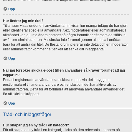
Upp
Hur ändrar jag min titel?
Titlar, som visas under ditt användarnamn, visar hur många inlägg du har gjort
eller identifierar speciella användare, t.ex. moderatorer eller administratörer. I
allmänhet kan du inte ändra namnet på några forumtitlar eftersom de ställs in
av forumadministratören. Missbruka inte forumet genom att posta i onödan
bara för att ändra din titel. De flesta forum tolererar inte detta och en moderator
eller administratör kommer helt enkelt att sänka ditt inläggsantal.
Upp
När jag försöker skicka e-post till en användare så kräver forumet att jag
loggar in?
Endast registrerade användare kan skicka e-post via det inbygga e-
postformuläret till andra användare och endast om det har aktiverats av
administratören. Detta för att förhindra att anonyma användare använder det
för att skicka skräppost.
Upp
Tråd- och inläggsfrågor
Hur skapar jag en ny tråd i en kategori?
För att skapa en ny tråd i en kategori, klicka på den relevanta knappen på