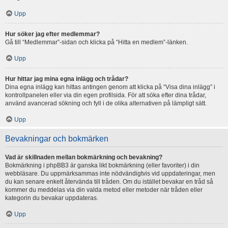
Upp
Hur söker jag efter medlemmar?
Gå till “Medlemmar”-sidan och klicka på “Hitta en medlem”-länken.
Upp
Hur hittar jag mina egna inlägg och trådar?
Dina egna inlägg kan hittas antingen genom att klicka på “Visa dina inlägg” i
kontrollpanelen eller via din egen profilsida. För att söka efter dina trådar,
använd avancerad sökning och fyll i de olika alternativen på lämpligt sätt.
Upp
Bevakningar och bokmärken
Vad är skillnaden mellan bokmärkning och bevakning?
Bokmärkning i phpBB3 är ganska likt bokmärkning (eller favoriter) i din
webbläsare. Du uppmärksammas inte nödvändigtvis vid uppdateringar, men
du kan senare enkelt återvända till tråden. Om du istället bevakar en tråd så
kommer du meddelas via din valda metod eller metoder när tråden eller
kategorin du bevakar uppdateras.
Upp