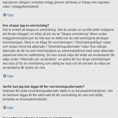
signaturen infogas i enskilda inlägg genom att klicka ur Infoga min signatur-
rutan i inläggsformuläret).
Upp
Hur skapar jag en omröstning?
Det är enkelt att skapa en omröstning. När du postar en ny tråd (eller redigerar
det första inlägget i en tråd) så bör du se “Skapa omröstning”-fliken under
inläggsformuläret (om du inte kan se detta har du inte behörighet att skapa
omröstningar). Skriv in en fråga för omröstningen i “Omröstningsfråga”-rutan
och sedan minst två alternativ i “Omröstningsalternativ”-rutan (hur många
alternativ du får ha som mest bestäms av administratören) med varje alternativ
separerat med en radbrytning. Du kan också välja det antal val användaren får
välja under “Alternativ per användare”, en gräns för hur länge omröstningen
ska vara (0 för en omröstning som aldrig tar slut) och till sist kan du välja om
användarna får ändra sin röst.
Upp
Varför kan jag inte lägga till fler omröstningsalternativ?
Gränsen för antal omröstningsalternativ ställs in av forumadministratören. Om
du behöver lägga till fler alternativ till din omröstning än vad som tillåts,
kontakta en forumadministratör.
Upp