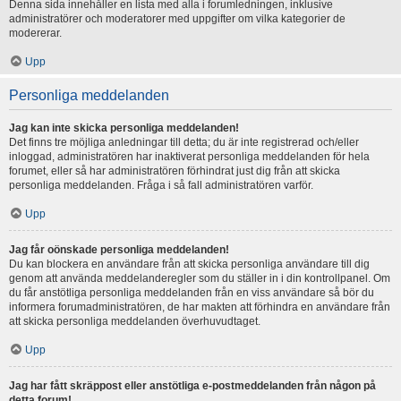
Denna sida innehåller en lista med alla i forumledningen, inklusive
administratörer och moderatorer med uppgifter om vilka kategorier de
modererar.
Upp
Personliga meddelanden
Jag kan inte skicka personliga meddelanden!
Det finns tre möjliga anledningar till detta; du är inte registrerad och/eller
inloggad, administratören har inaktiverat personliga meddelanden för hela
forumet, eller så har administratören förhindrat just dig från att skicka
personliga meddelanden. Fråga i så fall administratören varför.
Upp
Jag får oönskade personliga meddelanden!
Du kan blockera en användare från att skicka personliga användare till dig
genom att använda meddelanderegler som du ställer in i din kontrollpanel. Om
du får anstötliga personliga meddelanden från en viss användare så bör du
informera forumadministratören, de har makten att förhindra en användare från
att skicka personliga meddelanden överhuvudtaget.
Upp
Jag har fått skräppost eller anstötliga e-postmeddelanden från någon på
detta forum!