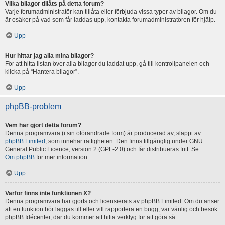
Vilka bilagor tillåts på detta forum?
Varje forumadministratör kan tillåta eller förbjuda vissa typer av bilagor. Om du
är osäker på vad som får laddas upp, kontakta forumadministratören för hjälp.
Upp
Hur hittar jag alla mina bilagor?
För att hitta listan över alla bilagor du laddat upp, gå till kontrollpanelen och
klicka på “Hantera bilagor”.
Upp
phpBB-problem
Vem har gjort detta forum?
Denna programvara (i sin oförändrade form) är producerad av, släppt av
phpBB Limited
, som innehar rättigheten. Den finns tillgänglig under GNU
General Public Licence, version 2 (GPL-2.0) och får distribueras fritt. Se
Om phpBB
för mer information.
Upp
Varför finns inte funktionen X?
Denna programvara har gjorts och licensierats av phpBB Limited. Om du anser
att en funktion bör läggas till eller vill rapportera en bugg, var vänlig och besök
phpBB Idécenter, där du kommer att hitta verktyg för att göra så.