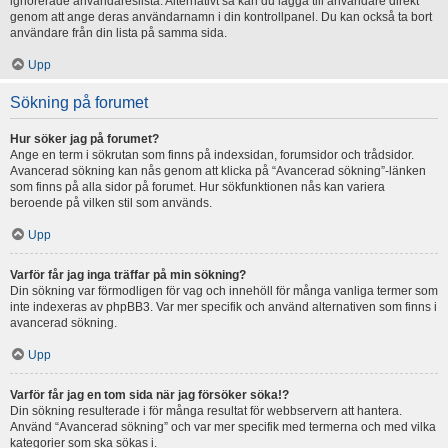
ignorerade användareslista. Alternativt så kan du lägga till användare direkt
genom att ange deras användarnamn i din kontrollpanel. Du kan också ta bort
användare från din lista på samma sida.
Upp
Sökning på forumet
Hur söker jag på forumet?
Ange en term i sökrutan som finns på indexsidan, forumsidor och trådsidor.
Avancerad sökning kan nås genom att klicka på “Avancerad sökning”-länken
som finns på alla sidor på forumet. Hur sökfunktionen nås kan variera
beroende på vilken stil som används.
Upp
Varför får jag inga träffar på min sökning?
Din sökning var förmodligen för vag och innehöll för många vanliga termer som
inte indexeras av phpBB3. Var mer specifik och använd alternativen som finns i
avancerad sökning.
Upp
Varför får jag en tom sida när jag försöker söka!?
Din sökning resulterade i för många resultat för webbservern att hantera.
Använd “Avancerad sökning” och var mer specifik med termerna och med vilka
kategorier som ska sökas i.