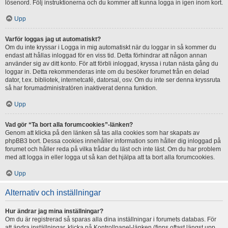
lösenord. Följ instruktionerna och du kommer att kunna logga in igen inom kort.
Upp
Varför loggas jag ut automatiskt?
Om du inte kryssar i Logga in mig automatiskt när du loggar in så kommer du
endast att hållas inloggad för en viss tid. Detta förhindrar att någon annan
använder sig av ditt konto. För att förbli inloggad, kryssa i rutan nästa gång du
loggar in. Detta rekommenderas inte om du besöker forumet från en delad
dator, t.ex. bibliotek, internetcafé, datorsal, osv. Om du inte ser denna kryssruta
så har forumadministratören inaktiverat denna funktion.
Upp
Vad gör “Ta bort alla forumcookies”-länken?
Genom att klicka på den länken så tas alla cookies som har skapats av
phpBB3 bort. Dessa cookies innehåller information som håller dig inloggad på
forumet och håller reda på vilka trådar du läst och inte läst. Om du har problem
med att logga in eller logga ut så kan det hjälpa att ta bort alla forumcookies.
Upp
Alternativ och inställningar
Hur ändrar jag mina inställningar?
Om du är registrerad så sparas alla dina inställningar i forumets databas. För
att ändra inställningar, klicka på Kontrollpanel-länken (finns oftast längst upp