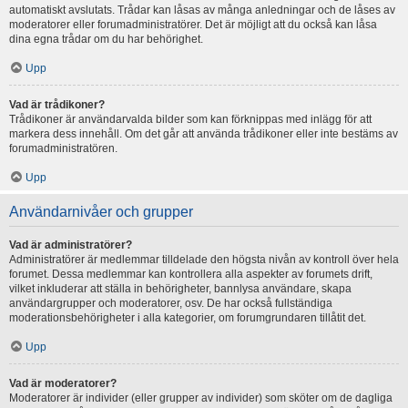
automatiskt avslutats. Trådar kan låsas av många anledningar och de låses av
moderatorer eller forumadministratörer. Det är möjligt att du också kan låsa
dina egna trådar om du har behörighet.
Upp
Vad är trådikoner?
Trådikoner är användarvalda bilder som kan förknippas med inlägg för att
markera dess innehåll. Om det går att använda trådikoner eller inte bestäms av
forumadministratören.
Upp
Användarnivåer och grupper
Vad är administratörer?
Administratörer är medlemmar tilldelade den högsta nivån av kontroll över hela
forumet. Dessa medlemmar kan kontrollera alla aspekter av forumets drift,
vilket inkluderar att ställa in behörigheter, bannlysa användare, skapa
användargrupper och moderatorer, osv. De har också fullständiga
moderationsbehörigheter i alla kategorier, om forumgrundaren tillåtit det.
Upp
Vad är moderatorer?
Moderatorer är individer (eller grupper av individer) som sköter om de dagliga