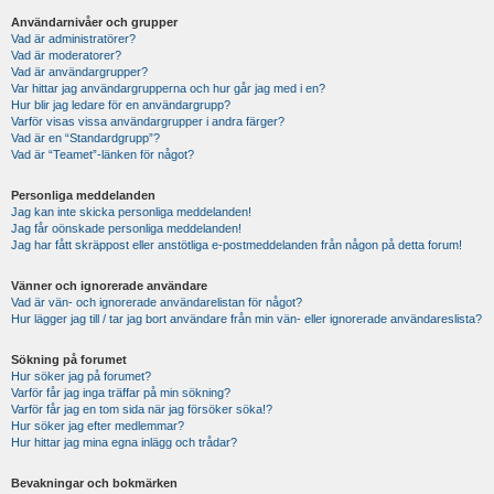
Användarnivåer och grupper
Vad är administratörer?
Vad är moderatorer?
Vad är användargrupper?
Var hittar jag användargrupperna och hur går jag med i en?
Hur blir jag ledare för en användargrupp?
Varför visas vissa användargrupper i andra färger?
Vad är en “Standardgrupp”?
Vad är “Teamet”-länken för något?
Personliga meddelanden
Jag kan inte skicka personliga meddelanden!
Jag får oönskade personliga meddelanden!
Jag har fått skräppost eller anstötliga e-postmeddelanden från någon på detta forum!
Vänner och ignorerade användare
Vad är vän- och ignorerade användarelistan för något?
Hur lägger jag till / tar jag bort användare från min vän- eller ignorerade användareslista?
Sökning på forumet
Hur söker jag på forumet?
Varför får jag inga träffar på min sökning?
Varför får jag en tom sida när jag försöker söka!?
Hur söker jag efter medlemmar?
Hur hittar jag mina egna inlägg och trådar?
Bevakningar och bokmärken