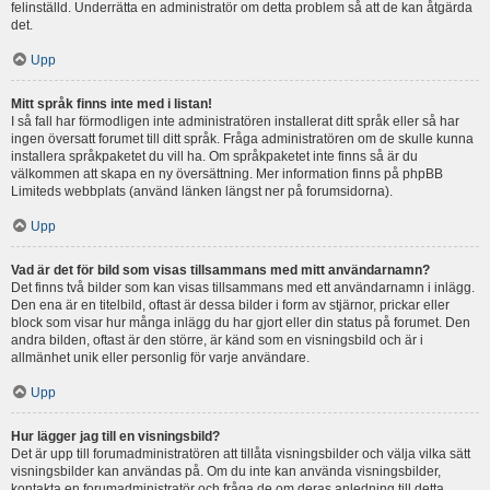
felinställd. Underrätta en administratör om detta problem så att de kan åtgärda
det.
Upp
Mitt språk finns inte med i listan!
I så fall har förmodligen inte administratören installerat ditt språk eller så har
ingen översatt forumet till ditt språk. Fråga administratören om de skulle kunna
installera språkpaketet du vill ha. Om språkpaketet inte finns så är du
välkommen att skapa en ny översättning. Mer information finns på phpBB
Limiteds webbplats (använd länken längst ner på forumsidorna).
Upp
Vad är det för bild som visas tillsammans med mitt användarnamn?
Det finns två bilder som kan visas tillsammans med ett användarnamn i inlägg.
Den ena är en titelbild, oftast är dessa bilder i form av stjärnor, prickar eller
block som visar hur många inlägg du har gjort eller din status på forumet. Den
andra bilden, oftast är den större, är känd som en visningsbild och är i
allmänhet unik eller personlig för varje användare.
Upp
Hur lägger jag till en visningsbild?
Det är upp till forumadministratören att tillåta visningsbilder och välja vilka sätt
visningsbilder kan användas på. Om du inte kan använda visningsbilder,
kontakta en forumadministratör och fråga de om deras anledning till detta.