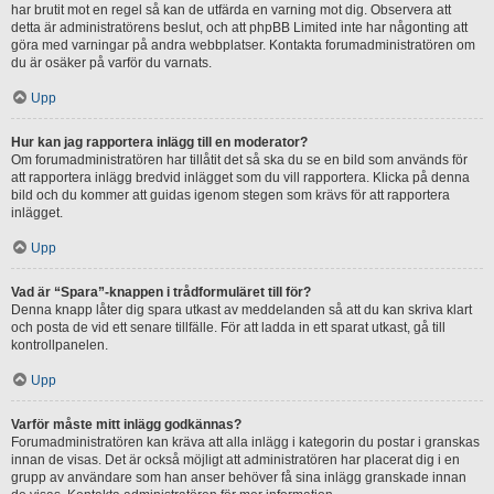
har brutit mot en regel så kan de utfärda en varning mot dig. Observera att
detta är administratörens beslut, och att phpBB Limited inte har någonting att
göra med varningar på andra webbplatser. Kontakta forumadministratören om
du är osäker på varför du varnats.
Upp
Hur kan jag rapportera inlägg till en moderator?
Om forumadministratören har tillåtit det så ska du se en bild som används för
att rapportera inlägg bredvid inlägget som du vill rapportera. Klicka på denna
bild och du kommer att guidas igenom stegen som krävs för att rapportera
inlägget.
Upp
Vad är “Spara”-knappen i trådformuläret till för?
Denna knapp låter dig spara utkast av meddelanden så att du kan skriva klart
och posta de vid ett senare tillfälle. För att ladda in ett sparat utkast, gå till
kontrollpanelen.
Upp
Varför måste mitt inlägg godkännas?
Forumadministratören kan kräva att alla inlägg i kategorin du postar i granskas
innan de visas. Det är också möjligt att administratören har placerat dig i en
grupp av användare som han anser behöver få sina inlägg granskade innan