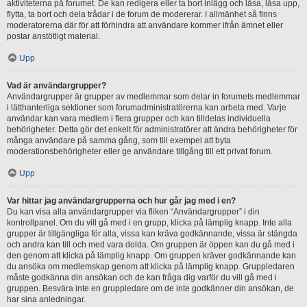
aktiviteterna på forumet. De kan redigera eller ta bort inlägg och låsa, låsa upp,
flytta, ta bort och dela trådar i de forum de modererar. I allmänhet så finns
moderatorerna där för att förhindra att användare kommer ifrån ämnet eller
postar anstötligt material.
Upp
Vad är användargrupper?
Användargrupper är grupper av medlemmar som delar in forumets medlemmar
i lätthanterliga sektioner som forumadministratörerna kan arbeta med. Varje
användar kan vara medlem i flera grupper och kan tilldelas individuella
behörigheter. Detta gör det enkelt för administratörer att ändra behörigheter för
många användare på samma gång, som till exempel att byta
moderationsbehörigheter eller ge användare tillgång till ett privat forum.
Upp
Var hittar jag användargrupperna och hur går jag med i en?
Du kan visa alla användargrupper via fliken “Användargrupper” i din
kontrollpanel. Om du vill gå med i en grupp, klicka på lämplig knapp. Inte alla
grupper är tillgängliga för alla, vissa kan kräva godkännande, vissa är stängda
och andra kan till och med vara dolda. Om gruppen är öppen kan du gå med i
den genom att klicka på lämplig knapp. Om gruppen kräver godkännande kan
du ansöka om medlemskap genom att klicka på lämplig knapp. Gruppledaren
måste godkänna din ansökan och de kan fråga dig varför du vill gå med i
gruppen. Besvära inte en gruppledare om de inte godkänner din ansökan, de
har sina anledningar.