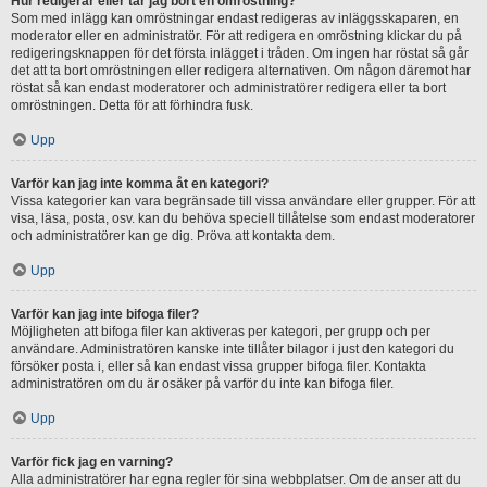
Hur redigerar eller tar jag bort en omröstning?
Som med inlägg kan omröstningar endast redigeras av inläggsskaparen, en
moderator eller en administratör. För att redigera en omröstning klickar du på
redigeringsknappen för det första inlägget i tråden. Om ingen har röstat så går
det att ta bort omröstningen eller redigera alternativen. Om någon däremot har
röstat så kan endast moderatorer och administratörer redigera eller ta bort
omröstningen. Detta för att förhindra fusk.
Upp
Varför kan jag inte komma åt en kategori?
Vissa kategorier kan vara begränsade till vissa användare eller grupper. För att
visa, läsa, posta, osv. kan du behöva speciell tillåtelse som endast moderatorer
och administratörer kan ge dig. Pröva att kontakta dem.
Upp
Varför kan jag inte bifoga filer?
Möjligheten att bifoga filer kan aktiveras per kategori, per grupp och per
användare. Administratören kanske inte tillåter bilagor i just den kategori du
försöker posta i, eller så kan endast vissa grupper bifoga filer. Kontakta
administratören om du är osäker på varför du inte kan bifoga filer.
Upp
Varför fick jag en varning?
Alla administratörer har egna regler för sina webbplatser. Om de anser att du