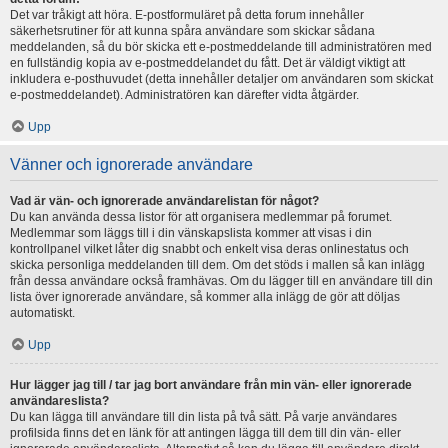
Det var tråkigt att höra. E-postformuläret på detta forum innehåller
säkerhetsrutiner för att kunna spåra användare som skickar sådana
meddelanden, så du bör skicka ett e-postmeddelande till administratören med
en fullständig kopia av e-postmeddelandet du fått. Det är väldigt viktigt att
inkludera e-posthuvudet (detta innehåller detaljer om användaren som skickat
e-postmeddelandet). Administratören kan därefter vidta åtgärder.
Upp
Vänner och ignorerade användare
Vad är vän- och ignorerade användarelistan för något?
Du kan använda dessa listor för att organisera medlemmar på forumet.
Medlemmar som läggs till i din vänskapslista kommer att visas i din
kontrollpanel vilket låter dig snabbt och enkelt visa deras onlinestatus och
skicka personliga meddelanden till dem. Om det stöds i mallen så kan inlägg
från dessa användare också framhävas. Om du lägger till en användare till din
lista över ignorerade användare, så kommer alla inlägg de gör att döljas
automatiskt.
Upp
Hur lägger jag till / tar jag bort användare från min vän- eller ignorerade
användareslista?
Du kan lägga till användare till din lista på två sätt. På varje användares
profilsida finns det en länk för att antingen lägga till dem till din vän- eller