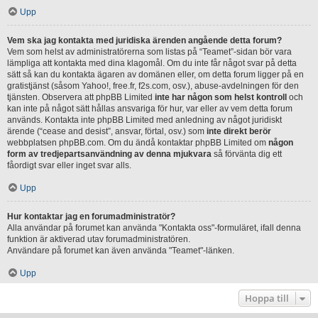
Upp
Vem ska jag kontakta med juridiska ärenden angående detta forum?
Vem som helst av administratörerna som listas på “Teamet”-sidan bör vara
lämpliga att kontakta med dina klagomål. Om du inte får något svar på detta
sätt så kan du kontakta ägaren av domänen eller, om detta forum ligger på en
gratistjänst (såsom Yahoo!, free.fr, f2s.com, osv.), abuse-avdelningen för den
tjänsten. Observera att phpBB Limited
inte har någon som helst kontroll
och
kan inte på något sätt hållas ansvariga för hur, var eller av vem detta forum
används. Kontakta inte phpBB Limited med anledning av något juridiskt
ärende (“cease and desist”, ansvar, förtal, osv.) som
inte direkt berör
webbplatsen phpBB.com. Om du ändå kontaktar phpBB Limited om
någon
form av tredjepartsanvändning av denna mjukvara
så förvänta dig ett
fåordigt svar eller inget svar alls.
Upp
Hur kontaktar jag en forumadministratör?
Alla användar på forumet kan använda "Kontakta oss"-formuläret, ifall denna
funktion är aktiverad utav forumadministratören.
Användare på forumet kan även använda "Teamet"-länken.
Upp
Hoppa till