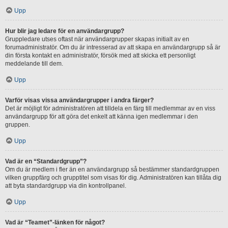
Upp
Hur blir jag ledare för en användargrupp?
Gruppledare utses oftast när användargrupper skapas initialt av en
forumadministratör. Om du är intresserad av att skapa en användargrupp så är
din första kontakt en administratör, försök med att skicka ett personligt
meddelande till dem.
Upp
Varför visas vissa användargrupper i andra färger?
Det är möjligt för administratören att tilldela en färg till medlemmar av en viss
användargrupp för att göra det enkelt att känna igen medlemmar i den
gruppen.
Upp
Vad är en “Standardgrupp”?
Om du är medlem i fler än en användargrupp så bestämmer standardgruppen
vilken gruppfärg och grupptitel som visas för dig. Administratören kan tillåta dig
att byta standardgrupp via din kontrollpanel.
Upp
Vad är “Teamet”-länken för något?