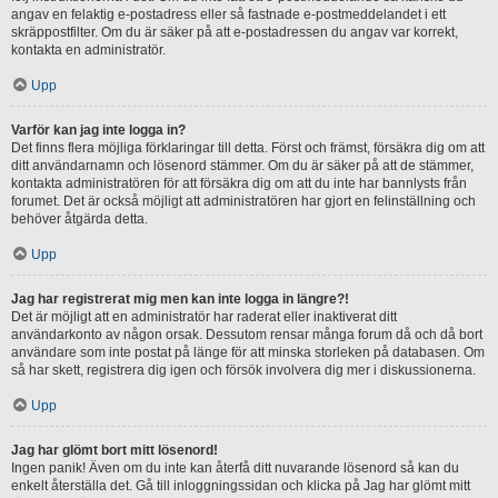
angav en felaktig e-postadress eller så fastnade e-postmeddelandet i ett
skräppostfilter. Om du är säker på att e-postadressen du angav var korrekt,
kontakta en administratör.
Upp
Varför kan jag inte logga in?
Det finns flera möjliga förklaringar till detta. Först och främst, försäkra dig om att
ditt användarnamn och lösenord stämmer. Om du är säker på att de stämmer,
kontakta administratören för att försäkra dig om att du inte har bannlysts från
forumet. Det är också möjligt att administratören har gjort en felinställning och
behöver åtgärda detta.
Upp
Jag har registrerat mig men kan inte logga in längre?!
Det är möjligt att en administratör har raderat eller inaktiverat ditt
användarkonto av någon orsak. Dessutom rensar många forum då och då bort
användare som inte postat på länge för att minska storleken på databasen. Om
så har skett, registrera dig igen och försök involvera dig mer i diskussionerna.
Upp
Jag har glömt bort mitt lösenord!
Ingen panik! Även om du inte kan återfå ditt nuvarande lösenord så kan du
enkelt återställa det. Gå till inloggningssidan och klicka på Jag har glömt mitt