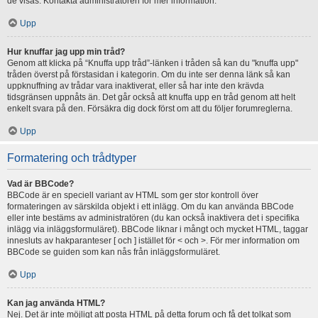
de visas. Kontakta administratören för mer information.
Upp
Hur knuffar jag upp min tråd?
Genom att klicka på “Knuffa upp tråd”-länken i tråden så kan du "knuffa upp"
tråden överst på förstasidan i kategorin. Om du inte ser denna länk så kan
uppknuffning av trådar vara inaktiverat, eller så har inte den krävda
tidsgränsen uppnåts än. Det går också att knuffa upp en tråd genom att helt
enkelt svara på den. Försäkra dig dock först om att du följer forumreglerna.
Upp
Formatering och trådtyper
Vad är BBCode?
BBCode är en speciell variant av HTML som ger stor kontroll över
formateringen av särskilda objekt i ett inlägg. Om du kan använda BBCode
eller inte bestäms av administratören (du kan också inaktivera det i specifika
inlägg via inläggsformuläret). BBCode liknar i mångt och mycket HTML, taggar
innesluts av hakparanteser [ och ] istället för < och >. För mer information om
BBCode se guiden som kan nås från inläggsformuläret.
Upp
Kan jag använda HTML?
Nej. Det är inte möjligt att posta HTML på detta forum och få det tolkat som