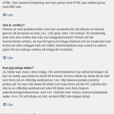
HTML. Den mesta formatering som kan göras med HTML kan istället göras
med BBCode.
Upp
Vad är smilies?
Smilies är små grafiska bilder som kan användas för att uttrycka en känsla
genom att använda en kod, t.ex. :) för glad, eller :( för ledsen. En fullständig
lista över alla smilies kan nås via inläggsformuläret. Försök att inte
överanvända smilies, de kan fort göra ett inlägg oläsbart och en moderator kan
ta bort de eller inlägget helt och hållet. Administratören kan också ha satt en
gräns för hur många smilies ett inlägg får innehålla.
Upp
Kan jag infoga bilder?
Ja, bilder kan visas i dina inlägg. Om administratören har aktiverat bilagor så
kan du ladda upp bilderna direkt till forumet. Annars måste du länka till en bild
som finns på en offentlig webbserver, t.ex. http://www.example.com/my-
picture.gif. Du kan inte länka till bilder som bara finns på din PC (såvida den
inte är en offentlig webbserver) eller till bilder som finns bakom
autentiseringsmekanismer, som t.ex. Hotmail eller Yahoo, lösenorsskyddade
sajter, m.m. För att infoga en bild, använd BBCode-taggen [img].
Upp