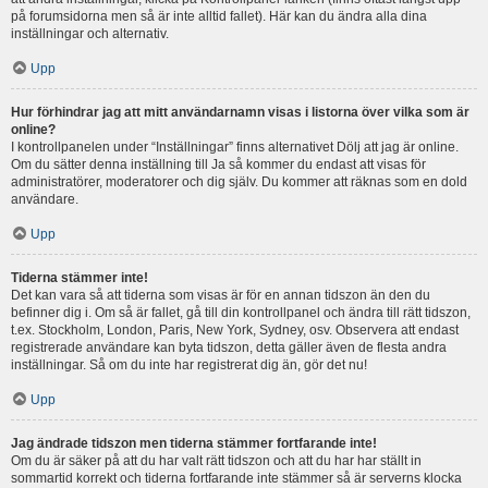
på forumsidorna men så är inte alltid fallet). Här kan du ändra alla dina
inställningar och alternativ.
Upp
Hur förhindrar jag att mitt användarnamn visas i listorna över vilka som är
online?
I kontrollpanelen under “Inställningar” finns alternativet Dölj att jag är online.
Om du sätter denna inställning till Ja så kommer du endast att visas för
administratörer, moderatorer och dig själv. Du kommer att räknas som en dold
användare.
Upp
Tiderna stämmer inte!
Det kan vara så att tiderna som visas är för en annan tidszon än den du
befinner dig i. Om så är fallet, gå till din kontrollpanel och ändra till rätt tidszon,
t.ex. Stockholm, London, Paris, New York, Sydney, osv. Observera att endast
registrerade användare kan byta tidszon, detta gäller även de flesta andra
inställningar. Så om du inte har registrerat dig än, gör det nu!
Upp
Jag ändrade tidszon men tiderna stämmer fortfarande inte!
Om du är säker på att du har valt rätt tidszon och att du har har ställt in
sommartid korrekt och tiderna fortfarande inte stämmer så är serverns klocka