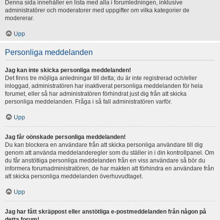
Denna sida innehåller en lista med alla i forumledningen, inklusive
administratörer och moderatorer med uppgifter om vilka kategorier de
modererar.
Upp
Personliga meddelanden
Jag kan inte skicka personliga meddelanden!
Det finns tre möjliga anledningar till detta; du är inte registrerad och/eller
inloggad, administratören har inaktiverat personliga meddelanden för hela
forumet, eller så har administratören förhindrat just dig från att skicka
personliga meddelanden. Fråga i så fall administratören varför.
Upp
Jag får oönskade personliga meddelanden!
Du kan blockera en användare från att skicka personliga användare till dig
genom att använda meddelanderegler som du ställer in i din kontrollpanel. Om
du får anstötliga personliga meddelanden från en viss användare så bör du
informera forumadministratören, de har makten att förhindra en användare från
att skicka personliga meddelanden överhuvudtaget.
Upp
Jag har fått skräppost eller anstötliga e-postmeddelanden från någon på
detta forum!