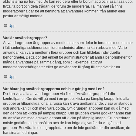
aktiviteterna på forumet. De kan redigera eller ta bort inlägg och låsa, låsa upp,
flytta, ta bort och dela trådar i de forum de modererar. I allmänhet så finns
moderatorerna där för att förhindra att användare kommer ifrån ämnet eller
postar anstötligt material.
Upp
Vad är användargrupper?
Användargrupper är grupper av medlemmar som delar in forumets medlemmar
i lätthanterliga sektioner som forumadministratörerna kan arbeta med. Varje
användar kan vara medlem i flera grupper och kan tilldelas individuella
behörigheter. Detta gör det enkelt för administratörer att ändra behörigheter för
många användare på samma gång, som till exempel att byta
moderationsbehörigheter eller ge användare tillgång till ett privat forum.
Upp
Var hittar jag användargrupperna och hur går jag med i en?
Du kan visa alla användargrupper via fliken “Användargrupper” i din
kontrollpanel. Om du vill gå med i en grupp, klicka på lämplig knapp. Inte alla
grupper är tillgängliga för alla, vissa kan kräva godkännande, vissa är stängda
och andra kan till och med vara dolda. Om gruppen är öppen kan du gå med i
den genom att klicka på lämplig knapp. Om gruppen kräver godkännande kan
du ansöka om medlemskap genom att klicka på lämplig knapp. Gruppledaren
måste godkänna din ansökan och de kan fråga dig varför du vill gå med i
gruppen. Besvära inte en gruppledare om de inte godkänner din ansökan, de
har sina anledningar.