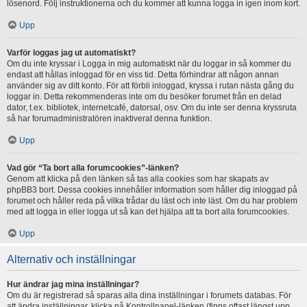
lösenord. Följ instruktionerna och du kommer att kunna logga in igen inom kort.
Upp
Varför loggas jag ut automatiskt?
Om du inte kryssar i Logga in mig automatiskt när du loggar in så kommer du
endast att hållas inloggad för en viss tid. Detta förhindrar att någon annan
använder sig av ditt konto. För att förbli inloggad, kryssa i rutan nästa gång du
loggar in. Detta rekommenderas inte om du besöker forumet från en delad
dator, t.ex. bibliotek, internetcafé, datorsal, osv. Om du inte ser denna kryssruta
så har forumadministratören inaktiverat denna funktion.
Upp
Vad gör “Ta bort alla forumcookies”-länken?
Genom att klicka på den länken så tas alla cookies som har skapats av
phpBB3 bort. Dessa cookies innehåller information som håller dig inloggad på
forumet och håller reda på vilka trådar du läst och inte läst. Om du har problem
med att logga in eller logga ut så kan det hjälpa att ta bort alla forumcookies.
Upp
Alternativ och inställningar
Hur ändrar jag mina inställningar?
Om du är registrerad så sparas alla dina inställningar i forumets databas. För
att ändra inställningar, klicka på Kontrollpanel-länken (finns oftast längst upp