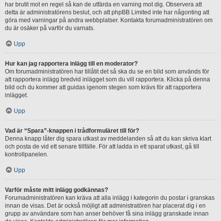
har brutit mot en regel så kan de utfärda en varning mot dig. Observera att
detta är administratörens beslut, och att phpBB Limited inte har någonting att
göra med varningar på andra webbplatser. Kontakta forumadministratören om
du är osäker på varför du varnats.
Upp
Hur kan jag rapportera inlägg till en moderator?
Om forumadministratören har tillåtit det så ska du se en bild som används för
att rapportera inlägg bredvid inlägget som du vill rapportera. Klicka på denna
bild och du kommer att guidas igenom stegen som krävs för att rapportera
inlägget.
Upp
Vad är “Spara”-knappen i trådformuläret till för?
Denna knapp låter dig spara utkast av meddelanden så att du kan skriva klart
och posta de vid ett senare tillfälle. För att ladda in ett sparat utkast, gå till
kontrollpanelen.
Upp
Varför måste mitt inlägg godkännas?
Forumadministratören kan kräva att alla inlägg i kategorin du postar i granskas
innan de visas. Det är också möjligt att administratören har placerat dig i en
grupp av användare som han anser behöver få sina inlägg granskade innan