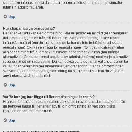
signaturen infogas i enskilda inlägg genom att klicka ur Infoga min signatur-
rutan i inläggsformuläret).
Upp
Hur skapar jag en omröstning?
Det är enkelt att skapa en omröstning. När du postar en ny tråd (eller redigerar
det första inlägget i en tråd) så bör du se “Skapa omröstning”-fliken under
inläggsformuläret (om du inte kan se detta har du inte behörighet att skapa
omröstningar). Skriv in en fråga för omröstningen i “Omröstningsfråga”-rutan
och sedan minst två alternativ i “Omröstningsalternativ”-rutan (hur många
alternativ du får ha som mest bestäms av administratören) med varje alternativ
separerat med en radbrytning. Du kan också välja det antal val användaren får
välja under “Alternativ per användare”, en gräns för hur länge omröstningen
ska vara (0 för en omröstning som aldrig tar slut) och till sist kan du välja om
användarna får ändra sin röst.
Upp
Varför kan jag inte lägga till fler omröstningsalternativ?
Gränsen för antal omröstningsalternativ ställs in av forumadministratören. Om
du behöver lägga till fler alternativ till din omröstning än vad som tillåts,
kontakta en forumadministratör.
Upp