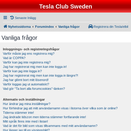
Tesla Club Sweden
Senaste Inlägg
Nyhetssidorna
Forumindex
Vanliga frågor
Registrera din Tesla/elbil
Vanliga frågor
Inloggnings- och registreringsfrågor
Varför måste jag ens registrera mig?
Vad är COPPA?
Varför kan jag inte registrera mig?
Jag har registrerat mig men kan inte logga in!
Varför kan jag inte logga in?
Jag har registrerat mig men kan inte logga in längre?!
Jag har glömt bort mitt lösenord!
Varför loggas jag ut automatiskt?
Vad gör “Ta bort alla forumcookies”-länken?
Alternativ och inställningar
Hur ändrar jag mina inställningar?
Hur förhindrar jag att mitt användarnamn visas i listorna över vilka som är online?
Tiderna stämmer inte!
Jag ändrade tidszon men tiderna stämmer fortfarande inte!
Mitt språk finns inte med i listan!
Vad är det för bild som visas tillsammans med mitt användarnamn?
Hur lägger jag till en visningsbild?