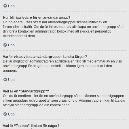
Upp
Hur blir jag ledare för en användargrupp?
Gruppledare utses oftast när användargrupper skapas initialt av en
forumadministratör. Om du är intresserad av att skapa en användargrupp så är
din första kontakt en administratör, försök med att skicka ett personligt
meddelande till dem.
Upp
Varför visas vissa användargrupper i andra färger?
Det är möjligt för administratören att tilldela en färg till medlemmar av en viss
användargrupp för att göra det enkelt att känna igen medlemmar i den
gruppen.
Upp
Vad är en “Standardgrupp”?
Om du är medlem i fler än en användargrupp så bestämmer standardgruppen
vilken gruppfärg och grupptitel som visas för dig. Administratören kan tillåta dig
att byta standardgrupp via din kontrollpanel.
Upp
Vad är “Teamet”-länken för något?