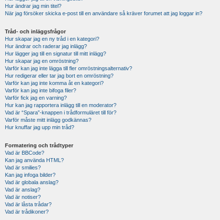
Hur ändrar jag min titel?
När jag försöker skicka e-post till en användare så kräver forumet att jag loggar in?
Tråd- och inläggsfrågor
Hur skapar jag en ny tråd i en kategori?
Hur ändrar och raderar jag inlägg?
Hur lägger jag till en signatur till mitt inlägg?
Hur skapar jag en omröstning?
Varför kan jag inte lägga till fler omröstningsalternativ?
Hur redigerar eller tar jag bort en omröstning?
Varför kan jag inte komma åt en kategori?
Varför kan jag inte bifoga filer?
Varför fick jag en varning?
Hur kan jag rapportera inlägg till en moderator?
Vad är “Spara”-knappen i trådformuläret till för?
Varför måste mitt inlägg godkännas?
Hur knuffar jag upp min tråd?
Formatering och trådtyper
Vad är BBCode?
Kan jag använda HTML?
Vad är smilies?
Kan jag infoga bilder?
Vad är globala anslag?
Vad är anslag?
Vad är notiser?
Vad är låsta trådar?
Vad är trådikoner?