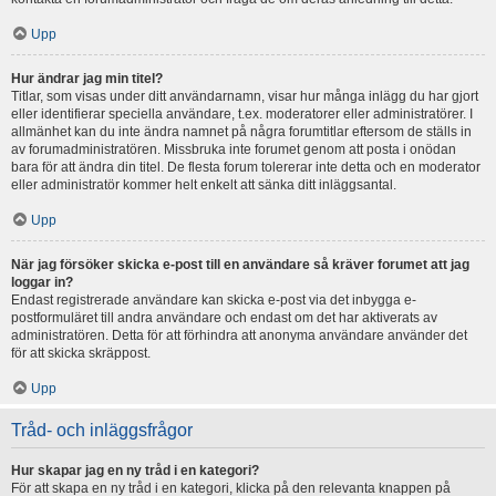
Upp
Hur ändrar jag min titel?
Titlar, som visas under ditt användarnamn, visar hur många inlägg du har gjort
eller identifierar speciella användare, t.ex. moderatorer eller administratörer. I
allmänhet kan du inte ändra namnet på några forumtitlar eftersom de ställs in
av forumadministratören. Missbruka inte forumet genom att posta i onödan
bara för att ändra din titel. De flesta forum tolererar inte detta och en moderator
eller administratör kommer helt enkelt att sänka ditt inläggsantal.
Upp
När jag försöker skicka e-post till en användare så kräver forumet att jag
loggar in?
Endast registrerade användare kan skicka e-post via det inbygga e-
postformuläret till andra användare och endast om det har aktiverats av
administratören. Detta för att förhindra att anonyma användare använder det
för att skicka skräppost.
Upp
Tråd- och inläggsfrågor
Hur skapar jag en ny tråd i en kategori?
För att skapa en ny tråd i en kategori, klicka på den relevanta knappen på