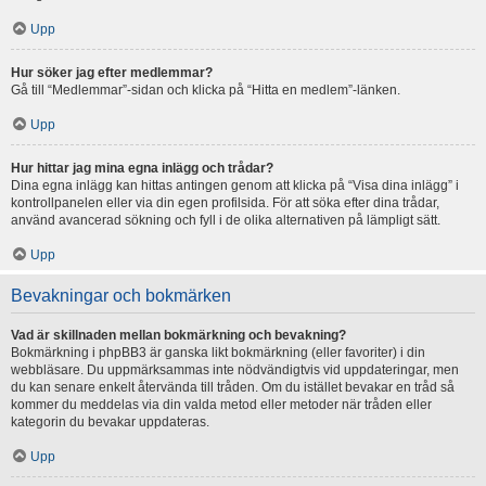
Upp
Hur söker jag efter medlemmar?
Gå till “Medlemmar”-sidan och klicka på “Hitta en medlem”-länken.
Upp
Hur hittar jag mina egna inlägg och trådar?
Dina egna inlägg kan hittas antingen genom att klicka på “Visa dina inlägg” i
kontrollpanelen eller via din egen profilsida. För att söka efter dina trådar,
använd avancerad sökning och fyll i de olika alternativen på lämpligt sätt.
Upp
Bevakningar och bokmärken
Vad är skillnaden mellan bokmärkning och bevakning?
Bokmärkning i phpBB3 är ganska likt bokmärkning (eller favoriter) i din
webbläsare. Du uppmärksammas inte nödvändigtvis vid uppdateringar, men
du kan senare enkelt återvända till tråden. Om du istället bevakar en tråd så
kommer du meddelas via din valda metod eller metoder när tråden eller
kategorin du bevakar uppdateras.
Upp