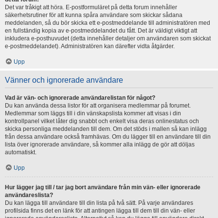
Det var tråkigt att höra. E-postformuläret på detta forum innehåller
säkerhetsrutiner för att kunna spåra användare som skickar sådana
meddelanden, så du bör skicka ett e-postmeddelande till administratören med
en fullständig kopia av e-postmeddelandet du fått. Det är väldigt viktigt att
inkludera e-posthuvudet (detta innehåller detaljer om användaren som skickat
e-postmeddelandet). Administratören kan därefter vidta åtgärder.
Upp
Vänner och ignorerade användare
Vad är vän- och ignorerade användarelistan för något?
Du kan använda dessa listor för att organisera medlemmar på forumet.
Medlemmar som läggs till i din vänskapslista kommer att visas i din
kontrollpanel vilket låter dig snabbt och enkelt visa deras onlinestatus och
skicka personliga meddelanden till dem. Om det stöds i mallen så kan inlägg
från dessa användare också framhävas. Om du lägger till en användare till din
lista över ignorerade användare, så kommer alla inlägg de gör att döljas
automatiskt.
Upp
Hur lägger jag till / tar jag bort användare från min vän- eller ignorerade
användareslista?
Du kan lägga till användare till din lista på två sätt. På varje användares
profilsida finns det en länk för att antingen lägga till dem till din vän- eller