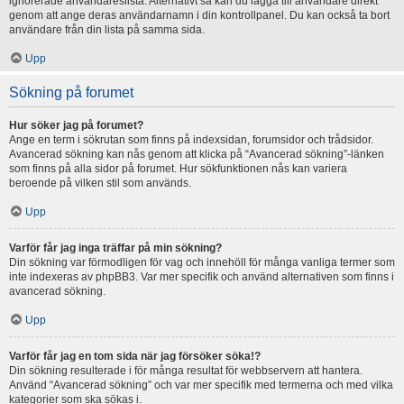
ignorerade användareslista. Alternativt så kan du lägga till användare direkt
genom att ange deras användarnamn i din kontrollpanel. Du kan också ta bort
användare från din lista på samma sida.
Upp
Sökning på forumet
Hur söker jag på forumet?
Ange en term i sökrutan som finns på indexsidan, forumsidor och trådsidor.
Avancerad sökning kan nås genom att klicka på “Avancerad sökning”-länken
som finns på alla sidor på forumet. Hur sökfunktionen nås kan variera
beroende på vilken stil som används.
Upp
Varför får jag inga träffar på min sökning?
Din sökning var förmodligen för vag och innehöll för många vanliga termer som
inte indexeras av phpBB3. Var mer specifik och använd alternativen som finns i
avancerad sökning.
Upp
Varför får jag en tom sida när jag försöker söka!?
Din sökning resulterade i för många resultat för webbservern att hantera.
Använd “Avancerad sökning” och var mer specifik med termerna och med vilka
kategorier som ska sökas i.