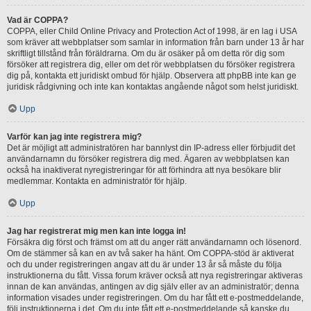
Vad är COPPA?
COPPA, eller Child Online Privacy and Protection Act of 1998, är en lag i USA
som kräver att webbplatser som samlar in information från barn under 13 år har
skriftligt tillstånd från föräldrarna. Om du är osäker på om detta rör dig som
försöker att registrera dig, eller om det rör webbplatsen du försöker registrera
dig på, kontakta ett juridiskt ombud för hjälp. Observera att phpBB inte kan ge
juridisk rådgivning och inte kan kontaktas angående något som helst juridiskt.
Upp
Varför kan jag inte registrera mig?
Det är möjligt att administratören har bannlyst din IP-adress eller förbjudit det
användarnamn du försöker registrera dig med. Ägaren av webbplatsen kan
också ha inaktiverat nyregistreringar för att förhindra att nya besökare blir
medlemmar. Kontakta en administratör för hjälp.
Upp
Jag har registrerat mig men kan inte logga in!
Försäkra dig först och främst om att du anger rätt användarnamn och lösenord.
Om de stämmer så kan en av två saker ha hänt. Om COPPA-stöd är aktiverat
och du under registreringen angav att du är under 13 år så måste du följa
instruktionerna du fått. Vissa forum kräver också att nya registreringar aktiveras
innan de kan användas, antingen av dig själv eller av an administratör; denna
information visades under registreringen. Om du har fått ett e-postmeddelande,
följ instruktionerna i det. Om du inte fått ett e-postmeddelande så kanske du