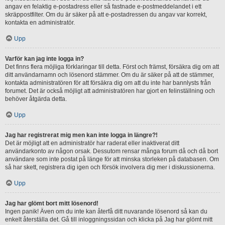
angav en felaktig e-postadress eller så fastnade e-postmeddelandet i ett
skräppostfilter. Om du är säker på att e-postadressen du angav var korrekt,
kontakta en administratör.
Upp
Varför kan jag inte logga in?
Det finns flera möjliga förklaringar till detta. Först och främst, försäkra dig om att
ditt användarnamn och lösenord stämmer. Om du är säker på att de stämmer,
kontakta administratören för att försäkra dig om att du inte har bannlysts från
forumet. Det är också möjligt att administratören har gjort en felinställning och
behöver åtgärda detta.
Upp
Jag har registrerat mig men kan inte logga in längre?!
Det är möjligt att en administratör har raderat eller inaktiverat ditt
användarkonto av någon orsak. Dessutom rensar många forum då och då bort
användare som inte postat på länge för att minska storleken på databasen. Om
så har skett, registrera dig igen och försök involvera dig mer i diskussionerna.
Upp
Jag har glömt bort mitt lösenord!
Ingen panik! Även om du inte kan återfå ditt nuvarande lösenord så kan du
enkelt återställa det. Gå till inloggningssidan och klicka på Jag har glömt mitt