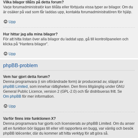
Vilka bilagor tillåts på detta forum?
Varje forumadministratör kan tillåta eller förbjuda vissa typer av bilagor. Om du
är osäker på vad som får laddas upp, kontakta forumadministratören för hjälp.
Upp
Hur hittar jag alla mina bilagor?
För att hitta listan över alla bilagor du laddat upp, gå till kontrollpanelen och
klicka på “Hantera bilagor”.
Upp
phpBB-problem
Vem har gjort detta forum?
Denna programvara (i sin oförändrade form) är producerad av, släppt av
phpBB Limited
, som innehar rättigheten. Den finns tillgänglig under GNU
General Public Licence, version 2 (GPL-2.0) och får distribueras fritt. Se
Om phpBB
för mer information.
Upp
Varför finns inte funktionen X?
Denna programvara har gjorts och licensierats av phpBB Limited. Om du anser
att en funktion bör läggas till eller vill rapportera en bugg, var vänlig och besök
phpBB Idécenter, där du kommer att hitta verktyg för att göra så.