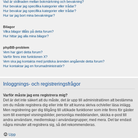
Vad är skillnaden mellan bokmärkning och bevakning?
Hur bevakar jag specifika kategorier eller trådar?
Hur bevakar jag specifika kategorier eller trådar?
Hur tar jag bort mina bevakningar?
Bilagor
Vilka bilagor tillåts på detta forum?
Hur hittar jag alla mina bilagor?
phpBB-problem
Vem har gjort detta forum?
Varför finns inte funktionen X?
Vem ska jag kontakta med juridiska ärenden angående detta forum?
Hur kontaktar jag en forumadministratör?
Inloggnings- och registreringsfrågor
Varför måste jag ens registrera mig?
Det är det inte säkert att du måste, det är upp till administratören att bestämma
om du måste registrera dig eller inte för att kunna skriva och/eller läsa inlägg.
Men registrering ger dig tillgång till utökade funktioner som inte finns för gäster
som till exempel visningsbilder, personliga meddelanden, skicka e-post till
andra användare, medlemskap i användargrupper, med mera. Det tar endast
några minuter att registrera sig, så det rekommenderas.
Upp