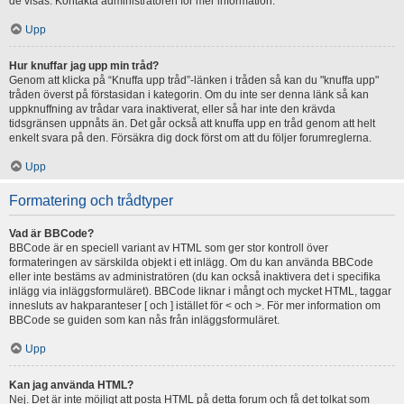
de visas. Kontakta administratören för mer information.
Upp
Hur knuffar jag upp min tråd?
Genom att klicka på “Knuffa upp tråd”-länken i tråden så kan du "knuffa upp"
tråden överst på förstasidan i kategorin. Om du inte ser denna länk så kan
uppknuffning av trådar vara inaktiverat, eller så har inte den krävda
tidsgränsen uppnåts än. Det går också att knuffa upp en tråd genom att helt
enkelt svara på den. Försäkra dig dock först om att du följer forumreglerna.
Upp
Formatering och trådtyper
Vad är BBCode?
BBCode är en speciell variant av HTML som ger stor kontroll över
formateringen av särskilda objekt i ett inlägg. Om du kan använda BBCode
eller inte bestäms av administratören (du kan också inaktivera det i specifika
inlägg via inläggsformuläret). BBCode liknar i mångt och mycket HTML, taggar
innesluts av hakparanteser [ och ] istället för < och >. För mer information om
BBCode se guiden som kan nås från inläggsformuläret.
Upp
Kan jag använda HTML?
Nej. Det är inte möjligt att posta HTML på detta forum och få det tolkat som