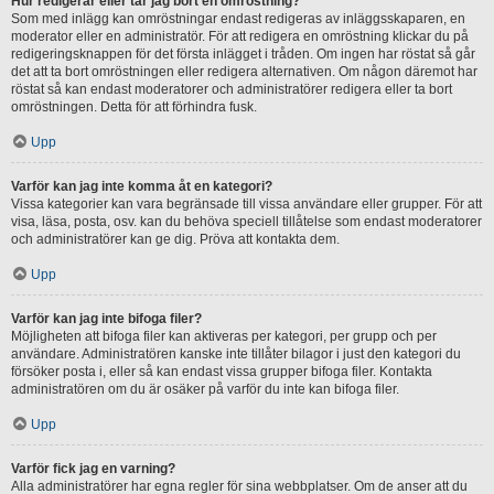
Hur redigerar eller tar jag bort en omröstning?
Som med inlägg kan omröstningar endast redigeras av inläggsskaparen, en
moderator eller en administratör. För att redigera en omröstning klickar du på
redigeringsknappen för det första inlägget i tråden. Om ingen har röstat så går
det att ta bort omröstningen eller redigera alternativen. Om någon däremot har
röstat så kan endast moderatorer och administratörer redigera eller ta bort
omröstningen. Detta för att förhindra fusk.
Upp
Varför kan jag inte komma åt en kategori?
Vissa kategorier kan vara begränsade till vissa användare eller grupper. För att
visa, läsa, posta, osv. kan du behöva speciell tillåtelse som endast moderatorer
och administratörer kan ge dig. Pröva att kontakta dem.
Upp
Varför kan jag inte bifoga filer?
Möjligheten att bifoga filer kan aktiveras per kategori, per grupp och per
användare. Administratören kanske inte tillåter bilagor i just den kategori du
försöker posta i, eller så kan endast vissa grupper bifoga filer. Kontakta
administratören om du är osäker på varför du inte kan bifoga filer.
Upp
Varför fick jag en varning?
Alla administratörer har egna regler för sina webbplatser. Om de anser att du