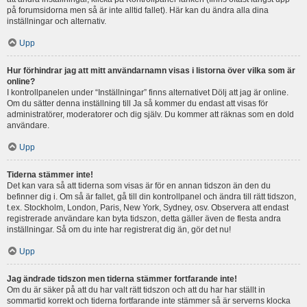
på forumsidorna men så är inte alltid fallet). Här kan du ändra alla dina
inställningar och alternativ.
Upp
Hur förhindrar jag att mitt användarnamn visas i listorna över vilka som är
online?
I kontrollpanelen under “Inställningar” finns alternativet Dölj att jag är online.
Om du sätter denna inställning till Ja så kommer du endast att visas för
administratörer, moderatorer och dig själv. Du kommer att räknas som en dold
användare.
Upp
Tiderna stämmer inte!
Det kan vara så att tiderna som visas är för en annan tidszon än den du
befinner dig i. Om så är fallet, gå till din kontrollpanel och ändra till rätt tidszon,
t.ex. Stockholm, London, Paris, New York, Sydney, osv. Observera att endast
registrerade användare kan byta tidszon, detta gäller även de flesta andra
inställningar. Så om du inte har registrerat dig än, gör det nu!
Upp
Jag ändrade tidszon men tiderna stämmer fortfarande inte!
Om du är säker på att du har valt rätt tidszon och att du har har ställt in
sommartid korrekt och tiderna fortfarande inte stämmer så är serverns klocka