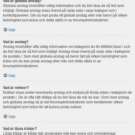
Vad är globala anslag?
Globala anslag innehåller viktig information och du bör läsa de så fort som
möjligt. Globala anslag visas överst på varje sida i varje kategori och i
kontrollpanelen. Om du kan posta ett globalt anslag eller inte beror på vilken
behörighet som krävs och detta ställs in av forumadministratören.
Upp
Vad är anslag?
Anslag innehåller ofta viktig information om kategorin du för tillfället läser i och
du bör läsa de så fort som möjligt. Anslag visas överst på varje sida i kategorin
de postats i. Som med globala anslag så beror det på vilken behörighet som
krävs om du kan posta anslag eller inte och detta ställs in av
forumadministratören.
Upp
Vad är notiser?
Notiser visas under eventuella anslag och endast på första sidan i kategorin de
postats i. De är ofta rätt viktiga så du bör läsa de när du kan. Som med anslag
och globala anslag så är det forumadministratören som bestämmer vilken
behörighet som krävs för att kunna posta notiser.
Upp
Vad är låsta trådar?
Låsta trådar är trådar där användare inte kan svara och omröstningar