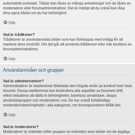
automatiskt avslutats. Trådar kan låsas av många anledningar och de låses av
moderatorer eller forumadministratörer. Det är möjligt att du också kan låsa
dina egna trådar om du har behörighet.
Upp
Vad är trådikoner?
Trådikoner är användarvalda bilder som kan förknippas med inlägg för att
markera dess innehåll. Om det går att använda trådikoner eller inte bestäms av
forumadministratören.
Upp
Användarnivåer och grupper
Vad är administratörer?
Administratörer är medlemmar tilldelade den högsta nivån av kontroll över hela
forumet. Dessa medlemmar kan kontrollera alla aspekter av forumets drift,
vilket inkluderar att ställa in behörigheter, bannlysa användare, skapa
användargrupper och moderatorer, osv. De har också fullständiga
moderationsbehörigheter i alla kategorier, om forumgrundaren tillåtit det.
Upp
Vad är moderatorer?
Moderatorer är individer (eller grupper av individer) som sköter om de dagliga