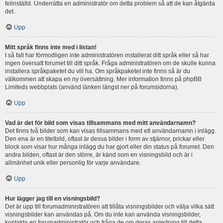
felinställd. Underrätta en administratör om detta problem så att de kan åtgärda
det.
Upp
Mitt språk finns inte med i listan!
I så fall har förmodligen inte administratören installerat ditt språk eller så har
ingen översatt forumet till ditt språk. Fråga administratören om de skulle kunna
installera språkpaketet du vill ha. Om språkpaketet inte finns så är du
välkommen att skapa en ny översättning. Mer information finns på phpBB
Limiteds webbplats (använd länken längst ner på forumsidorna).
Upp
Vad är det för bild som visas tillsammans med mitt användarnamn?
Det finns två bilder som kan visas tillsammans med ett användarnamn i inlägg.
Den ena är en titelbild, oftast är dessa bilder i form av stjärnor, prickar eller
block som visar hur många inlägg du har gjort eller din status på forumet. Den
andra bilden, oftast är den större, är känd som en visningsbild och är i
allmänhet unik eller personlig för varje användare.
Upp
Hur lägger jag till en visningsbild?
Det är upp till forumadministratören att tillåta visningsbilder och välja vilka sätt
visningsbilder kan användas på. Om du inte kan använda visningsbilder,
kontakta en forumadministratör och fråga de om deras anledning till detta.