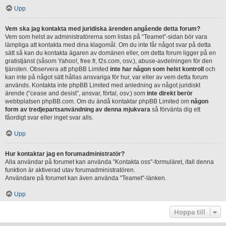
Upp
Vem ska jag kontakta med juridiska ärenden angående detta forum?
Vem som helst av administratörerna som listas på “Teamet”-sidan bör vara
lämpliga att kontakta med dina klagomål. Om du inte får något svar på detta
sätt så kan du kontakta ägaren av domänen eller, om detta forum ligger på en
gratistjänst (såsom Yahoo!, free.fr, f2s.com, osv.), abuse-avdelningen för den
tjänsten. Observera att phpBB Limited
inte har någon som helst kontroll
och
kan inte på något sätt hållas ansvariga för hur, var eller av vem detta forum
används. Kontakta inte phpBB Limited med anledning av något juridiskt
ärende (“cease and desist”, ansvar, förtal, osv.) som
inte direkt berör
webbplatsen phpBB.com. Om du ändå kontaktar phpBB Limited om
någon
form av tredjepartsanvändning av denna mjukvara
så förvänta dig ett
fåordigt svar eller inget svar alls.
Upp
Hur kontaktar jag en forumadministratör?
Alla användar på forumet kan använda "Kontakta oss"-formuläret, ifall denna
funktion är aktiverad utav forumadministratören.
Användare på forumet kan även använda "Teamet"-länken.
Upp
Hoppa till