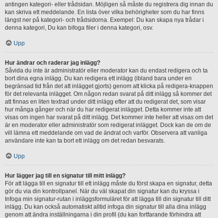
antingen kategori- eller trådsidan. Möjligen så måste du registrera dig innan du
kan skriva ett meddelande. En lista över vilka behörigheter som du har finns
längst ner på kategori- och trådsidorna. Exempel: Du kan skapa nya trådar i
denna kategori, Du kan bifoga filer i denna kategori, osv.
Upp
Hur ändrar och raderar jag inlägg?
Såvida du inte är administratör eller moderator kan du endast redigera och ta
bort dina egna inlägg. Du kan redigera ett inlägg (ibland bara under en
begränsad tid från det att inlägget gjorts) genom att klicka på redigera-knappen
för det relevanta inlägget. Om någon redan svarat på ditt inlägg så kommer det
att finnas en liten textrad under ditt inlägg efter att du redigerat det, som visar
hur många gånger och när du har redigerat inlägget. Detta kommer inte att
visas om ingen har svarat på ditt inlägg. Det kommer inte heller att visas om det
är en moderator eller administratör som redigerat inlägget. Dock kan de om de
vill lämna ett meddelande om vad de ändrat och varför. Observera att vanliga
användare inte kan ta bort ett inlägg om det redan besvarats.
Upp
Hur lägger jag till en signatur till mitt inlägg?
För att lägga till en signatur till ett inlägg måste du först skapa en signatur, detta
gör du via din kontrollpanel. När du väl skapat din signatur kan du kryssa i
Infoga min signatur-rutan i inläggsformuläret för att lägga till din signatur till ditt
inlägg. Du kan också automatiskt alltid infoga din signatur till alla dina inlägg
genom att ändra inställningarna i din profil (du kan fortfarande förhindra att