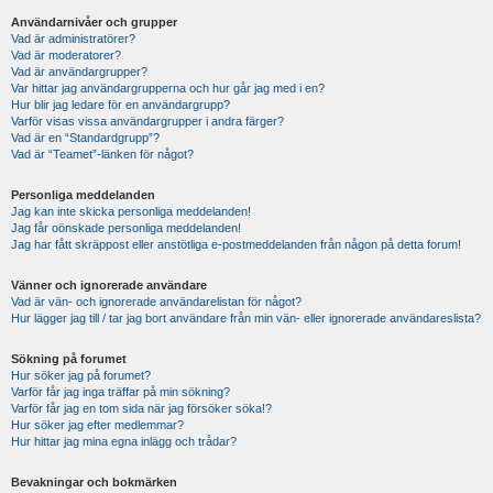
Användarnivåer och grupper
Vad är administratörer?
Vad är moderatorer?
Vad är användargrupper?
Var hittar jag användargrupperna och hur går jag med i en?
Hur blir jag ledare för en användargrupp?
Varför visas vissa användargrupper i andra färger?
Vad är en “Standardgrupp”?
Vad är “Teamet”-länken för något?
Personliga meddelanden
Jag kan inte skicka personliga meddelanden!
Jag får oönskade personliga meddelanden!
Jag har fått skräppost eller anstötliga e-postmeddelanden från någon på detta forum!
Vänner och ignorerade användare
Vad är vän- och ignorerade användarelistan för något?
Hur lägger jag till / tar jag bort användare från min vän- eller ignorerade användareslista?
Sökning på forumet
Hur söker jag på forumet?
Varför får jag inga träffar på min sökning?
Varför får jag en tom sida när jag försöker söka!?
Hur söker jag efter medlemmar?
Hur hittar jag mina egna inlägg och trådar?
Bevakningar och bokmärken