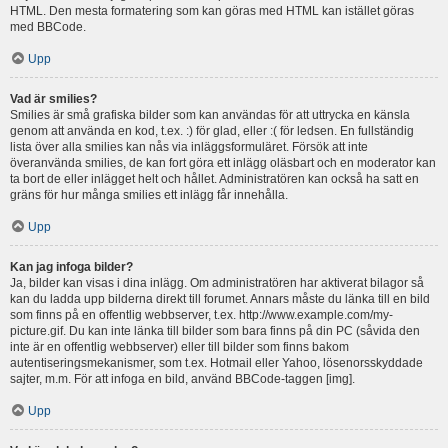
HTML. Den mesta formatering som kan göras med HTML kan istället göras
med BBCode.
Upp
Vad är smilies?
Smilies är små grafiska bilder som kan användas för att uttrycka en känsla
genom att använda en kod, t.ex. :) för glad, eller :( för ledsen. En fullständig
lista över alla smilies kan nås via inläggsformuläret. Försök att inte
överanvända smilies, de kan fort göra ett inlägg oläsbart och en moderator kan
ta bort de eller inlägget helt och hållet. Administratören kan också ha satt en
gräns för hur många smilies ett inlägg får innehålla.
Upp
Kan jag infoga bilder?
Ja, bilder kan visas i dina inlägg. Om administratören har aktiverat bilagor så
kan du ladda upp bilderna direkt till forumet. Annars måste du länka till en bild
som finns på en offentlig webbserver, t.ex. http://www.example.com/my-
picture.gif. Du kan inte länka till bilder som bara finns på din PC (såvida den
inte är en offentlig webbserver) eller till bilder som finns bakom
autentiseringsmekanismer, som t.ex. Hotmail eller Yahoo, lösenorsskyddade
sajter, m.m. För att infoga en bild, använd BBCode-taggen [img].
Upp