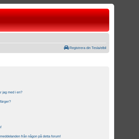
Registrera din Tesla/elbil
r jag med i en?
 färger?
n!
ostmeddelanden från någon på detta forum!