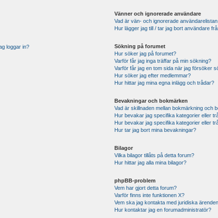
Vänner och ignorerade användare
Vad är vän- och ignorerade användarelistan
Hur lägger jag till / tar jag bort användare 
Sökning på forumet
ag loggar in?
Hur söker jag på forumet?
Varför får jag inga träffar på min sökning?
Varför får jag en tom sida när jag försöker 
Hur söker jag efter medlemmar?
Hur hittar jag mina egna inlägg och trådar?
Bevakningar och bokmärken
Vad är skillnaden mellan bokmärkning och 
Hur bevakar jag specifika kategorier eller t
Hur bevakar jag specifika kategorier eller t
Hur tar jag bort mina bevakningar?
Bilagor
Vilka bilagor tillåts på detta forum?
Hur hittar jag alla mina bilagor?
phpBB-problem
Vem har gjort detta forum?
Varför finns inte funktionen X?
Vem ska jag kontakta med juridiska ärende
Hur kontaktar jag en forumadministratör?