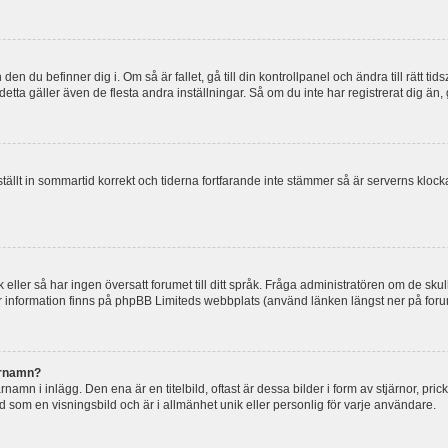
en du befinner dig i. Om så är fallet, gå till din kontrollpanel och ändra till rätt t
tta gäller även de flesta andra inställningar. Så om du inte har registrerat dig än, 
 ställt in sommartid korrekt och tiderna fortfarande inte stämmer så är serverns kloc
råk eller så har ingen översatt forumet till ditt språk. Fråga administratören om de s
er information finns på phpBB Limiteds webbplats (använd länken längst ner på for
arnamn?
mn i inlägg. Den ena är en titelbild, oftast är dessa bilder i form av stjärnor, pric
nd som en visningsbild och är i allmänhet unik eller personlig för varje användare.