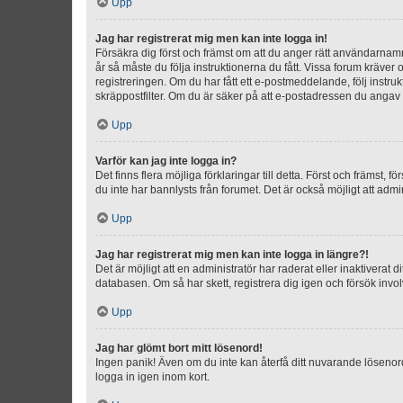
Upp
Jag har registrerat mig men kan inte logga in!
Försäkra dig först och främst om att du anger rätt användarna
år så måste du följa instruktionerna du fått. Vissa forum kräver
registreringen. Om du har fått ett e-postmeddelande, följ instr
skräppostfilter. Om du är säker på att e-postadressen du angav v
Upp
Varför kan jag inte logga in?
Det finns flera möjliga förklaringar till detta. Först och främst
du inte har bannlysts från forumet. Det är också möjligt att admi
Upp
Jag har registrerat mig men kan inte logga in längre?!
Det är möjligt att en administratör har raderat eller inaktiver
databasen. Om så har skett, registrera dig igen och försök invo
Upp
Jag har glömt bort mitt lösenord!
Ingen panik! Även om du inte kan återfå ditt nuvarande lösenord
logga in igen inom kort.