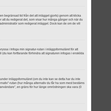
n begränsad tid från det att inlägget gjorts) genom att klicka
ter att du redigerat det, som visar hur många gånger och när du
r administratör som redigerat inlägget. Dock kan de om de vill
kryssa i Infoga min signatur-rutan i inläggsformuläret för att
ofil (du kan fortfarande förhindra att signaturen infogas i enskilda
n under inläggsformuläret (om du inte kan se detta har du inte
ternativ”-rutan (hur många alternativ du får ha som mest bestäms
r användare”, en gräns för hur länge omröstningen ska vara (0