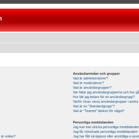
n
Användarnivåer och grupper
Vad är administratörer?
Vad är moderatorer?
Vad är användargrupper?
Var hittar jag användargrupperna och hur gå
Hur blir jag ledare för en användargrupp?
Varför visas vissa användargrupper i andra
Vad är en “Standardgrupp”?
Vad är “Teamet”-länken för något?
Personliga meddelanden
Jag kan inte skicka personliga meddelande
Jag får oönskade personliga meddelanden!
 är online?
Jag har fått skräppost eller anstötliga e-p