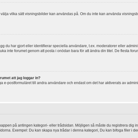
 och välja vilka sätt visningsbilder kan användas på. Om du inte kan använda visning
g du har gjort eller identifierar speciella användare, t.ex. moderatorer eller admin
uka inte forumet genom att posta i onödan bara för att ändra din titel. De flesta foru
rumet att jag loggar in?
a e-postformuläret till andra användare och endast om det har aktiverats av admini
knappen på antingen kategori- eller trådsidan. Möjligen så måste du registrera dig i
idorna. Exempel: Du kan skapa nya trådar i denna kategori, Du kan bifoga filer i de