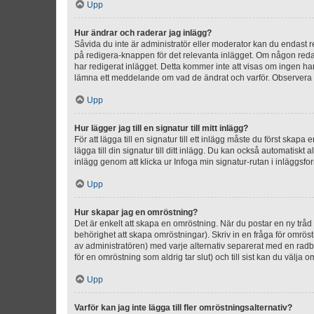
Upp
Hur ändrar och raderar jag inlägg?
Såvida du inte är administratör eller moderator kan du endast re
på redigera-knappen för det relevanta inlägget. Om någon redan 
har redigerat inlägget. Detta kommer inte att visas om ingen har
lämna ett meddelande om vad de ändrat och varför. Observera at
Upp
Hur lägger jag till en signatur till mitt inlägg?
För att lägga till en signatur till ett inlägg måste du först skapa
lägga till din signatur till ditt inlägg. Du kan också automatiskt 
inlägg genom att klicka ur Infoga min signatur-rutan i inläggsfor
Upp
Hur skapar jag en omröstning?
Det är enkelt att skapa en omröstning. När du postar en ny tråd 
behörighet att skapa omröstningar). Skriv in en fråga för omrös
av administratören) med varje alternativ separerat med en radb
för en omröstning som aldrig tar slut) och till sist kan du välja 
Upp
Varför kan jag inte lägga till fler omröstningsalternativ?