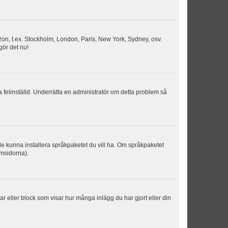
idszon, t.ex. Stockholm, London, Paris, New York, Sydney, osv.
gör det nu!
ka felinställd. Underrätta en administratör om detta problem så
kulle kunna installera språkpaketet du vill ha. Om språkpaketet
umsidorna).
kar eller block som visar hur många inlägg du har gjort eller din