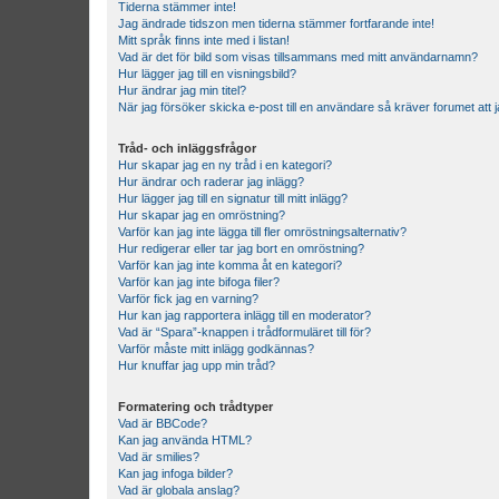
Tiderna stämmer inte!
Jag ändrade tidszon men tiderna stämmer fortfarande inte!
Mitt språk finns inte med i listan!
Vad är det för bild som visas tillsammans med mitt användarnamn?
Hur lägger jag till en visningsbild?
Hur ändrar jag min titel?
När jag försöker skicka e-post till en användare så kräver forumet att j
Tråd- och inläggsfrågor
Hur skapar jag en ny tråd i en kategori?
Hur ändrar och raderar jag inlägg?
Hur lägger jag till en signatur till mitt inlägg?
Hur skapar jag en omröstning?
Varför kan jag inte lägga till fler omröstningsalternativ?
Hur redigerar eller tar jag bort en omröstning?
Varför kan jag inte komma åt en kategori?
Varför kan jag inte bifoga filer?
Varför fick jag en varning?
Hur kan jag rapportera inlägg till en moderator?
Vad är “Spara”-knappen i trådformuläret till för?
Varför måste mitt inlägg godkännas?
Hur knuffar jag upp min tråd?
Formatering och trådtyper
Vad är BBCode?
Kan jag använda HTML?
Vad är smilies?
Kan jag infoga bilder?
Vad är globala anslag?