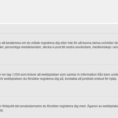
en att bestämma om du måste registrera dig eller inte för att kunna skriva och/eller lä
bilder, personliga meddelanden, skicka e-post till andra användare, medlemskap i a
 en lag i USA som kräver att webbplatser som samlar in information från barn under 1
 rör webbplatsen du försöker registrera dig på, kontakta ett juridiskt ombud för hjäl
ler förbjudit det användarnamn du försöker registrera dig med. Ägaren av webbplatsen
lp.