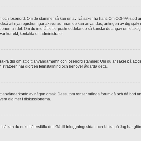
mn och lösenord. Om de stämmer så kan en av två saker ha hänt. Om COPPA-stöd är 
 också att nya registreringar aktiveras innan de kan användas, antingen av dig själv
uktionerna i det. Om du inte fått ett e-postmeddelande så kanske du angav en felakti
ar korrekt, kontakta en administratör.
, försäkra dig om att ditt användarnamn och lösenord stämmer. Om du är säker på att d
nistratören har gjort en felinställning och behöver åtgärda detta.
at ditt användarkonto av någon orsak. Dessutom rensar många forum då och då bort a
lvera dig mer i diskussionerna.
 så kan du enkelt återställa det. Gå till inloggningssidan och klicka på Jag har glö