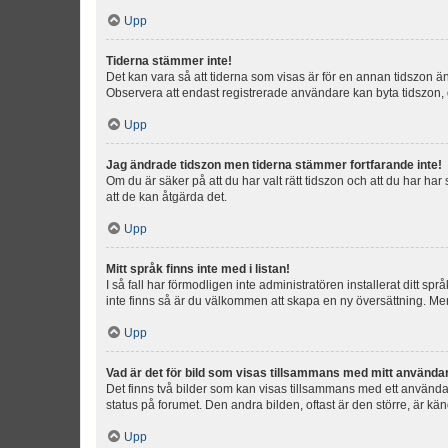
Upp
Tiderna stämmer inte!
Det kan vara så att tiderna som visas är för en annan tidszon än d
Observera att endast registrerade användare kan byta tidszon, de
Upp
Jag ändrade tidszon men tiderna stämmer fortfarande inte!
Om du är säker på att du har valt rätt tidszon och att du har har
att de kan åtgärda det.
Upp
Mitt språk finns inte med i listan!
I så fall har förmodligen inte administratören installerat ditt sp
inte finns så är du välkommen att skapa en ny översättning. M
Upp
Vad är det för bild som visas tillsammans med mitt använd
Det finns två bilder som kan visas tillsammans med ett användarna
status på forumet. Den andra bilden, oftast är den större, är kä
Upp