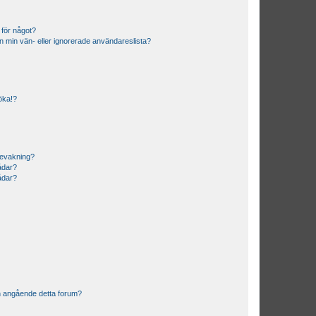
 för något?
från min vän- eller ignorerade användareslista?
söka!?
bevakning?
rådar?
rådar?
n angående detta forum?