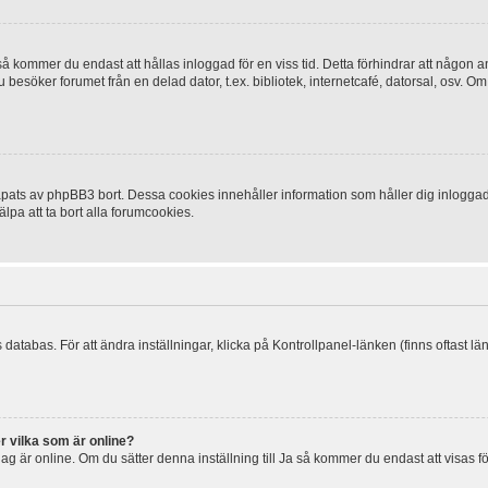
 kommer du endast att hållas inloggad för en viss tid. Detta förhindrar att någon ann
esöker forumet från en delad dator, t.ex. bibliotek, internetcafé, datorsal, osv. O
ats av phpBB3 bort. Dessa cookies innehåller information som håller dig inloggad på
lpa att ta bort alla forumcookies.
 databas. För att ändra inställningar, klicka på Kontrollpanel-länken (finns oftast lä
r vilka som är online?
tt jag är online. Om du sätter denna inställning till Ja så kommer du endast att visas 