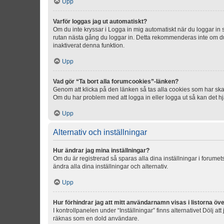
Upp
Varför loggas jag ut automatiskt?
Om du inte kryssar i Logga in mig automatiskt när du loggar in så
rutan nästa gång du loggar in. Detta rekommenderas inte om du b
inaktiverat denna funktion.
Upp
Vad gör “Ta bort alla forumcookies”-länken?
Genom att klicka på den länken så tas alla cookies som har skap
Om du har problem med att logga in eller logga ut så kan det hjä
Upp
Alternativ och inställningar
Hur ändrar jag mina inställningar?
Om du är registrerad så sparas alla dina inställningar i forumets
ändra alla dina inställningar och alternativ.
Upp
Hur förhindrar jag att mitt användarnamn visas i listorna öve
I kontrollpanelen under “Inställningar” finns alternativet Dölj a
räknas som en dold användare.