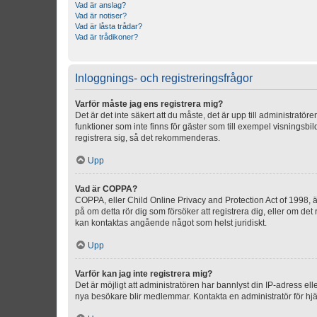
Vad är anslag?
Vad är notiser?
Vad är låsta trådar?
Vad är trådikoner?
Inloggnings- och registreringsfrågor
Varför måste jag ens registrera mig?
Det är det inte säkert att du måste, det är upp till administratör
funktioner som inte finns för gäster som till exempel visnings
registrera sig, så det rekommenderas.
Upp
Vad är COPPA?
COPPA, eller Child Online Privacy and Protection Act of 1998, är
på om detta rör dig som försöker att registrera dig, eller om det
kan kontaktas angående något som helst juridiskt.
Upp
Varför kan jag inte registrera mig?
Det är möjligt att administratören har bannlyst din IP-adress el
nya besökare blir medlemmar. Kontakta en administratör för hjä