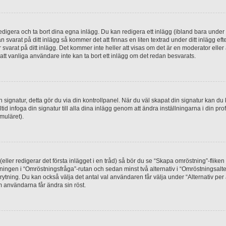
digera och ta bort dina egna inlägg. Du kan redigera ett inlägg (ibland bara under e
svarat på ditt inlägg så kommer det att finnas en liten textrad under ditt inlägg ef
 svarat på ditt inlägg. Det kommer inte heller att visas om det är en moderator elle
t vanliga användare inte kan ta bort ett inlägg om det redan besvarats.
 en signatur, detta gör du via din kontrollpanel. När du väl skapat din signatur kan du 
alltid infoga din signatur till alla dina inlägg genom att ändra inställningarna i din pr
muläret).
(eller redigerar det första inlägget i en tråd) så bör du se “Skapa omröstning”-flike
tningen i “Omröstningsfråga”-rutan och sedan minst två alternativ i “Omröstningsal
rytning. Du kan också välja det antal val användaren får välja under “Alternativ pe
om användarna får ändra sin röst.