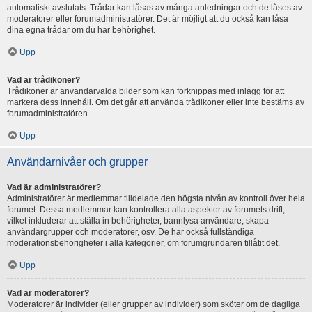
automatiskt avslutats. Trådar kan låsas av många anledningar och de låses av
moderatorer eller forumadministratörer. Det är möjligt att du också kan låsa
dina egna trådar om du har behörighet.
Upp
Vad är trådikoner?
Trådikoner är användarvalda bilder som kan förknippas med inlägg för att
markera dess innehåll. Om det går att använda trådikoner eller inte bestäms av
forumadministratören.
Upp
Användarnivåer och grupper
Vad är administratörer?
Administratörer är medlemmar tilldelade den högsta nivån av kontroll över hela
forumet. Dessa medlemmar kan kontrollera alla aspekter av forumets drift,
vilket inkluderar att ställa in behörigheter, bannlysa användare, skapa
användargrupper och moderatorer, osv. De har också fullständiga
moderationsbehörigheter i alla kategorier, om forumgrundaren tillåtit det.
Upp
Vad är moderatorer?
Moderatorer är individer (eller grupper av individer) som sköter om de dagliga