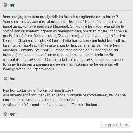
Upp
Vem ska jag kontakta med juridiska ärenden angående detta forum?
Vem som helst av administratörerna som listas på “Teamet”-sidan bör vara
lämpliga att kontakta med dina klagomål. Om du inte får något svar på detta
sätt så kan du kontakta ägaren av domänen eller, om detta forum ligger på en
gratistjänst (såsom Yahoo!, free.fr, f2s.com, osv.), abuse-avdelningen för den
tjänsten. Observera att phpBB Limited
inte har någon som helst kontroll
och
kan inte på något sätt hållas ansvariga för hur, var eller av vem detta forum
används. Kontakta inte phpBB Limited med anledning av något juridiskt
ärende (“cease and desist”, ansvar, förtal, osv.) som
inte direkt berör
webbplatsen phpBB.com. Om du ändå kontaktar phpBB Limited om
någon
form av tredjepartsanvändning av denna mjukvara
så förvänta dig ett
fåordigt svar eller inget svar alls.
Upp
Hur kontaktar jag en forumadministratör?
Alla användar på forumet kan använda "Kontakta oss"-formuläret, ifall denna
funktion är aktiverad utav forumadministratören.
Användare på forumet kan även använda "Teamet"-länken.
Upp
Hoppa till