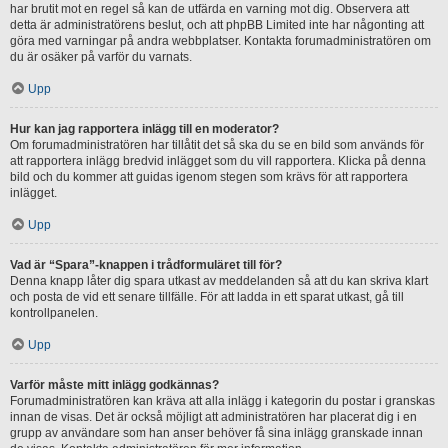
har brutit mot en regel så kan de utfärda en varning mot dig. Observera att
detta är administratörens beslut, och att phpBB Limited inte har någonting att
göra med varningar på andra webbplatser. Kontakta forumadministratören om
du är osäker på varför du varnats.
Upp
Hur kan jag rapportera inlägg till en moderator?
Om forumadministratören har tillåtit det så ska du se en bild som används för
att rapportera inlägg bredvid inlägget som du vill rapportera. Klicka på denna
bild och du kommer att guidas igenom stegen som krävs för att rapportera
inlägget.
Upp
Vad är “Spara”-knappen i trådformuläret till för?
Denna knapp låter dig spara utkast av meddelanden så att du kan skriva klart
och posta de vid ett senare tillfälle. För att ladda in ett sparat utkast, gå till
kontrollpanelen.
Upp
Varför måste mitt inlägg godkännas?
Forumadministratören kan kräva att alla inlägg i kategorin du postar i granskas
innan de visas. Det är också möjligt att administratören har placerat dig i en
grupp av användare som han anser behöver få sina inlägg granskade innan