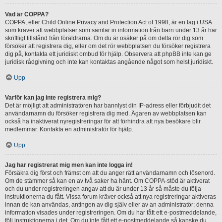
Vad är COPPA?
COPPA, eller Child Online Privacy and Protection Act of 1998, är en lag i USA
som kräver att webbplatser som samlar in information från barn under 13 år har
skriftligt tillstånd från föräldrarna. Om du är osäker på om detta rör dig som
försöker att registrera dig, eller om det rör webbplatsen du försöker registrera
dig på, kontakta ett juridiskt ombud för hjälp. Observera att phpBB inte kan ge
juridisk rådgivning och inte kan kontaktas angående något som helst juridiskt.
Upp
Varför kan jag inte registrera mig?
Det är möjligt att administratören har bannlyst din IP-adress eller förbjudit det
användarnamn du försöker registrera dig med. Ägaren av webbplatsen kan
också ha inaktiverat nyregistreringar för att förhindra att nya besökare blir
medlemmar. Kontakta en administratör för hjälp.
Upp
Jag har registrerat mig men kan inte logga in!
Försäkra dig först och främst om att du anger rätt användarnamn och lösenord.
Om de stämmer så kan en av två saker ha hänt. Om COPPA-stöd är aktiverat
och du under registreringen angav att du är under 13 år så måste du följa
instruktionerna du fått. Vissa forum kräver också att nya registreringar aktiveras
innan de kan användas, antingen av dig själv eller av an administratör; denna
information visades under registreringen. Om du har fått ett e-postmeddelande,
följ instruktionerna i det. Om du inte fått ett e-postmeddelande så kanske du