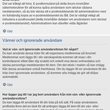
Det var tråkigt att höra. E-postformuläret på detta forum innehåller
säkerhetsrutiner för att kunna spåra användare som skickar sådana
meddelanden, så du bör skicka ett e-postmeddelande till administratören med
en fullständig kopia av e-postmeddelandet du fått. Det är väldigt viktigt att
inkludera e-posthuvudet (detta innehåller detaljer om användaren som skickat
e-postmeddelandet). Administratören kan därefter vidta åtgärder.
Upp
Vänner och ignorerade användare
Vad är vän- och ignorerade användarelistan för något?
Du kan använda dessa listor för att organisera medlemmar på forumet.
Medlemmar som läggs till i din vänskapslista kommer att visas i din
kontrollpanel vilket låter dig snabbt och enkelt visa deras onlinestatus och
skicka personliga meddelanden till dem. Om det stöds i mallen så kan inlägg
från dessa användare också framhävas. Om du lägger till en användare till din
lista över ignorerade användare, så kommer alla inlägg de gör att döljas
automatiskt.
Upp
Hur lägger jag till / tar jag bort användare från min vän- eller ignorerade
användareslista?
Du kan lägga till användare till din lista på två sätt. På varje användares
profilsida finns det en länk för att antingen lägga till dem till din vän- eller