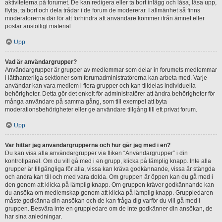
aktiviteterna på forumet. De kan redigera eller ta bort inlägg och låsa, låsa upp,
flytta, ta bort och dela trådar i de forum de modererar. I allmänhet så finns
moderatorerna där för att förhindra att användare kommer ifrån ämnet eller
postar anstötligt material.
Upp
Vad är användargrupper?
Användargrupper är grupper av medlemmar som delar in forumets medlemmar
i lätthanterliga sektioner som forumadministratörerna kan arbeta med. Varje
användar kan vara medlem i flera grupper och kan tilldelas individuella
behörigheter. Detta gör det enkelt för administratörer att ändra behörigheter för
många användare på samma gång, som till exempel att byta
moderationsbehörigheter eller ge användare tillgång till ett privat forum.
Upp
Var hittar jag användargrupperna och hur går jag med i en?
Du kan visa alla användargrupper via fliken “Användargrupper” i din
kontrollpanel. Om du vill gå med i en grupp, klicka på lämplig knapp. Inte alla
grupper är tillgängliga för alla, vissa kan kräva godkännande, vissa är stängda
och andra kan till och med vara dolda. Om gruppen är öppen kan du gå med i
den genom att klicka på lämplig knapp. Om gruppen kräver godkännande kan
du ansöka om medlemskap genom att klicka på lämplig knapp. Gruppledaren
måste godkänna din ansökan och de kan fråga dig varför du vill gå med i
gruppen. Besvära inte en gruppledare om de inte godkänner din ansökan, de
har sina anledningar.