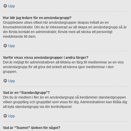
Upp
Hur blir jag ledare för en användargrupp?
Gruppledare utses oftast när användargrupper skapas initialt av en
forumadministratör. Om du är intresserad av att skapa en användargrupp så är
din första kontakt en administratör, försök med att skicka ett personligt
meddelande till dem.
Upp
Varför visas vissa användargrupper i andra färger?
Det är möjligt för administratören att tilldela en färg till medlemmar av en viss
användargrupp för att göra det enkelt att känna igen medlemmar i den
gruppen.
Upp
Vad är en “Standardgrupp”?
Om du är medlem i fler än en användargrupp så bestämmer standardgruppen
vilken gruppfärg och grupptitel som visas för dig. Administratören kan tillåta dig
att byta standardgrupp via din kontrollpanel.
Upp
Vad är “Teamet”-länken för något?