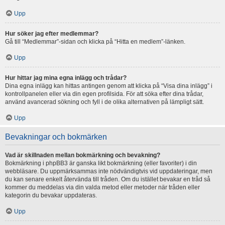
Upp
Hur söker jag efter medlemmar?
Gå till “Medlemmar”-sidan och klicka på “Hitta en medlem”-länken.
Upp
Hur hittar jag mina egna inlägg och trådar?
Dina egna inlägg kan hittas antingen genom att klicka på “Visa dina inlägg” i
kontrollpanelen eller via din egen profilsida. För att söka efter dina trådar,
använd avancerad sökning och fyll i de olika alternativen på lämpligt sätt.
Upp
Bevakningar och bokmärken
Vad är skillnaden mellan bokmärkning och bevakning?
Bokmärkning i phpBB3 är ganska likt bokmärkning (eller favoriter) i din
webbläsare. Du uppmärksammas inte nödvändigtvis vid uppdateringar, men
du kan senare enkelt återvända till tråden. Om du istället bevakar en tråd så
kommer du meddelas via din valda metod eller metoder när tråden eller
kategorin du bevakar uppdateras.
Upp