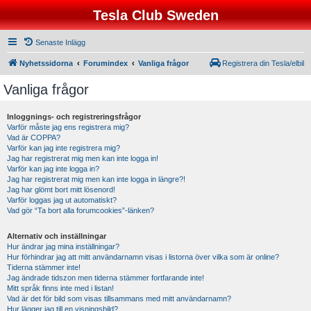
Tesla Club Sweden
Senaste Inlägg
Nyhetssidorna
Forumindex
Vanliga frågor
Registrera din Tesla/elbil
Vanliga frågor
Inloggnings- och registreringsfrågor
Varför måste jag ens registrera mig?
Vad är COPPA?
Varför kan jag inte registrera mig?
Jag har registrerat mig men kan inte logga in!
Varför kan jag inte logga in?
Jag har registrerat mig men kan inte logga in längre?!
Jag har glömt bort mitt lösenord!
Varför loggas jag ut automatiskt?
Vad gör “Ta bort alla forumcookies”-länken?
Alternativ och inställningar
Hur ändrar jag mina inställningar?
Hur förhindrar jag att mitt användarnamn visas i listorna över vilka som är online?
Tiderna stämmer inte!
Jag ändrade tidszon men tiderna stämmer fortfarande inte!
Mitt språk finns inte med i listan!
Vad är det för bild som visas tillsammans med mitt användarnamn?
Hur lägger jag till en visningsbild?