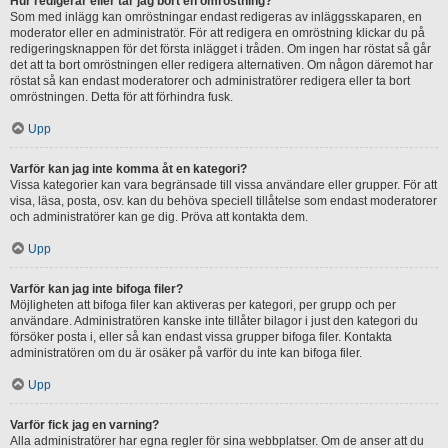
Hur redigerar eller tar jag bort en omröstning?
Som med inlägg kan omröstningar endast redigeras av inläggsskaparen, en
moderator eller en administratör. För att redigera en omröstning klickar du på
redigeringsknappen för det första inlägget i tråden. Om ingen har röstat så går
det att ta bort omröstningen eller redigera alternativen. Om någon däremot har
röstat så kan endast moderatorer och administratörer redigera eller ta bort
omröstningen. Detta för att förhindra fusk.
Upp
Varför kan jag inte komma åt en kategori?
Vissa kategorier kan vara begränsade till vissa användare eller grupper. För att
visa, läsa, posta, osv. kan du behöva speciell tillåtelse som endast moderatorer
och administratörer kan ge dig. Pröva att kontakta dem.
Upp
Varför kan jag inte bifoga filer?
Möjligheten att bifoga filer kan aktiveras per kategori, per grupp och per
användare. Administratören kanske inte tillåter bilagor i just den kategori du
försöker posta i, eller så kan endast vissa grupper bifoga filer. Kontakta
administratören om du är osäker på varför du inte kan bifoga filer.
Upp
Varför fick jag en varning?
Alla administratörer har egna regler för sina webbplatser. Om de anser att du