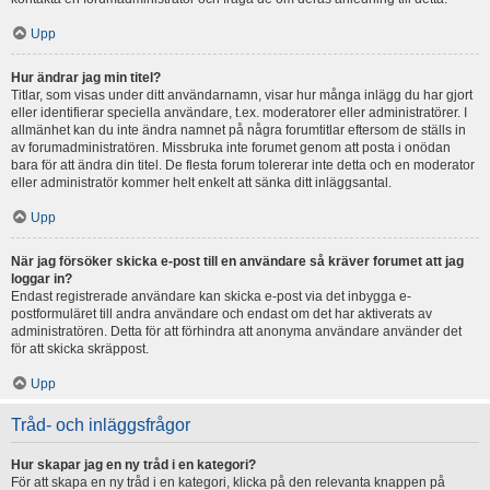
Upp
Hur ändrar jag min titel?
Titlar, som visas under ditt användarnamn, visar hur många inlägg du har gjort
eller identifierar speciella användare, t.ex. moderatorer eller administratörer. I
allmänhet kan du inte ändra namnet på några forumtitlar eftersom de ställs in
av forumadministratören. Missbruka inte forumet genom att posta i onödan
bara för att ändra din titel. De flesta forum tolererar inte detta och en moderator
eller administratör kommer helt enkelt att sänka ditt inläggsantal.
Upp
När jag försöker skicka e-post till en användare så kräver forumet att jag
loggar in?
Endast registrerade användare kan skicka e-post via det inbygga e-
postformuläret till andra användare och endast om det har aktiverats av
administratören. Detta för att förhindra att anonyma användare använder det
för att skicka skräppost.
Upp
Tråd- och inläggsfrågor
Hur skapar jag en ny tråd i en kategori?
För att skapa en ny tråd i en kategori, klicka på den relevanta knappen på