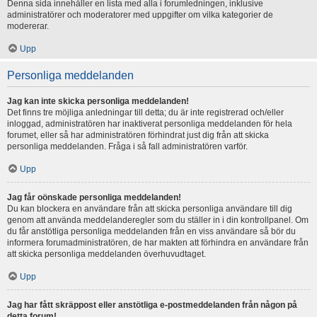
Denna sida innehåller en lista med alla i forumledningen, inklusive
administratörer och moderatorer med uppgifter om vilka kategorier de
modererar.
Upp
Personliga meddelanden
Jag kan inte skicka personliga meddelanden!
Det finns tre möjliga anledningar till detta; du är inte registrerad och/eller
inloggad, administratören har inaktiverat personliga meddelanden för hela
forumet, eller så har administratören förhindrat just dig från att skicka
personliga meddelanden. Fråga i så fall administratören varför.
Upp
Jag får oönskade personliga meddelanden!
Du kan blockera en användare från att skicka personliga användare till dig
genom att använda meddelanderegler som du ställer in i din kontrollpanel. Om
du får anstötliga personliga meddelanden från en viss användare så bör du
informera forumadministratören, de har makten att förhindra en användare från
att skicka personliga meddelanden överhuvudtaget.
Upp
Jag har fått skräppost eller anstötliga e-postmeddelanden från någon på
detta forum!