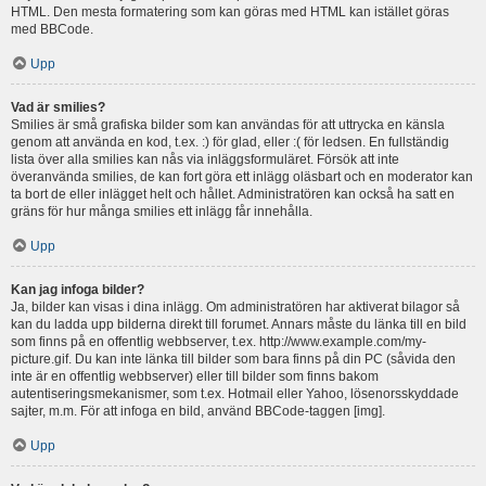
HTML. Den mesta formatering som kan göras med HTML kan istället göras
med BBCode.
Upp
Vad är smilies?
Smilies är små grafiska bilder som kan användas för att uttrycka en känsla
genom att använda en kod, t.ex. :) för glad, eller :( för ledsen. En fullständig
lista över alla smilies kan nås via inläggsformuläret. Försök att inte
överanvända smilies, de kan fort göra ett inlägg oläsbart och en moderator kan
ta bort de eller inlägget helt och hållet. Administratören kan också ha satt en
gräns för hur många smilies ett inlägg får innehålla.
Upp
Kan jag infoga bilder?
Ja, bilder kan visas i dina inlägg. Om administratören har aktiverat bilagor så
kan du ladda upp bilderna direkt till forumet. Annars måste du länka till en bild
som finns på en offentlig webbserver, t.ex. http://www.example.com/my-
picture.gif. Du kan inte länka till bilder som bara finns på din PC (såvida den
inte är en offentlig webbserver) eller till bilder som finns bakom
autentiseringsmekanismer, som t.ex. Hotmail eller Yahoo, lösenorsskyddade
sajter, m.m. För att infoga en bild, använd BBCode-taggen [img].
Upp