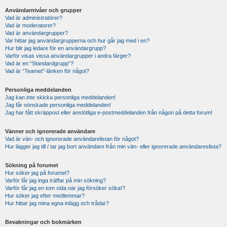
Användarnivåer och grupper
Vad är administratörer?
Vad är moderatorer?
Vad är användargrupper?
Var hittar jag användargrupperna och hur går jag med i en?
Hur blir jag ledare för en användargrupp?
Varför visas vissa användargrupper i andra färger?
Vad är en “Standardgrupp”?
Vad är “Teamet”-länken för något?
Personliga meddelanden
Jag kan inte skicka personliga meddelanden!
Jag får oönskade personliga meddelanden!
Jag har fått skräppost eller anstötliga e-postmeddelanden från någon på detta forum!
Vänner och ignorerade användare
Vad är vän- och ignorerade användarelistan för något?
Hur lägger jag till / tar jag bort användare från min vän- eller ignorerade användareslista?
Sökning på forumet
Hur söker jag på forumet?
Varför får jag inga träffar på min sökning?
Varför får jag en tom sida när jag försöker söka!?
Hur söker jag efter medlemmar?
Hur hittar jag mina egna inlägg och trådar?
Bevakningar och bokmärken