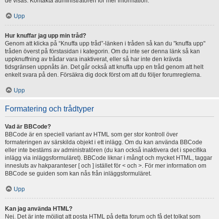
de visas. Kontakta administratören för mer information.
Upp
Hur knuffar jag upp min tråd?
Genom att klicka på “Knuffa upp tråd”-länken i tråden så kan du "knuffa upp"
tråden överst på förstasidan i kategorin. Om du inte ser denna länk så kan
uppknuffning av trådar vara inaktiverat, eller så har inte den krävda
tidsgränsen uppnåts än. Det går också att knuffa upp en tråd genom att helt
enkelt svara på den. Försäkra dig dock först om att du följer forumreglerna.
Upp
Formatering och trådtyper
Vad är BBCode?
BBCode är en speciell variant av HTML som ger stor kontroll över
formateringen av särskilda objekt i ett inlägg. Om du kan använda BBCode
eller inte bestäms av administratören (du kan också inaktivera det i specifika
inlägg via inläggsformuläret). BBCode liknar i mångt och mycket HTML, taggar
innesluts av hakparanteser [ och ] istället för < och >. För mer information om
BBCode se guiden som kan nås från inläggsformuläret.
Upp
Kan jag använda HTML?
Nej. Det är inte möjligt att posta HTML på detta forum och få det tolkat som