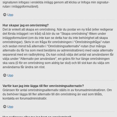
signaturen infogas i enskilda inlägg genom att klicka ur Infoga min signatur-
rutan i inläggsformuläret).
Upp
Hur skapar jag en omröstning?
Det är enkelt att skapa en omröstning. När du postar en ny tråd (eller redigerar
det första inlägget i en tråd) så bör du se “Skapa omröstning”-fliken under
inläggsformuläret (om du inte kan se detta har du inte behörighet att skapa
omröstningar). Skriv in en fråga för omröstningen i “Omröstningsfråga”-rutan
och sedan minst två alternativ i “Omröstningsalternativ”-rutan (hur många
alternativ du får ha som mest bestäms av administratören) med varje alternativ
separerat med en radbrytning. Du kan också välja det antal val användaren får
välja under “Alternativ per användare”, en gräns för hur länge omröstningen
ska vara (0 för en omröstning som aldrig tar slut) och till sist kan du välja om
användarna får ändra sin röst.
Upp
Varför kan jag inte lägga till fler omröstningsalternativ?
Gränsen för antal omröstningsalternativ ställs in av forumadministratören. Om
du behöver lägga till fler alternativ till din omröstning än vad som tillåts,
kontakta en forumadministratör.
Upp