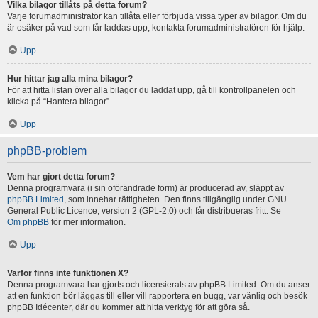
Vilka bilagor tillåts på detta forum?
Varje forumadministratör kan tillåta eller förbjuda vissa typer av bilagor. Om du
är osäker på vad som får laddas upp, kontakta forumadministratören för hjälp.
Upp
Hur hittar jag alla mina bilagor?
För att hitta listan över alla bilagor du laddat upp, gå till kontrollpanelen och
klicka på “Hantera bilagor”.
Upp
phpBB-problem
Vem har gjort detta forum?
Denna programvara (i sin oförändrade form) är producerad av, släppt av
phpBB Limited
, som innehar rättigheten. Den finns tillgänglig under GNU
General Public Licence, version 2 (GPL-2.0) och får distribueras fritt. Se
Om phpBB
för mer information.
Upp
Varför finns inte funktionen X?
Denna programvara har gjorts och licensierats av phpBB Limited. Om du anser
att en funktion bör läggas till eller vill rapportera en bugg, var vänlig och besök
phpBB Idécenter, där du kommer att hitta verktyg för att göra så.