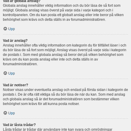
Vad är globala anslag?
Globala anslag innehåller viktig information och du bör läsa de så fort som
möjligt. Globala anslag visas överst på varje sida i varje kategori och i
kontrollpanelen. Om du kan posta ett globalt anslag eller inte beror på vilken
behörighet som krävs och detta ställs in av forumadministratören.
Upp
Vad är anslag?
Anslag innehåller ofta viktig information om kategorin du för tillfället läser i och
du bör läsa de så fort som möjligt. Anslag visas överst på varje sida i kategorin
de postats i. Som med globala anslag så beror det på vilken behörighet som
krävs om du kan posta anslag eller inte och detta ställs in av
forumadministratören.
Upp
Vad är notiser?
Notiser visas under eventuella anslag och endast på första sidan i kategorin de
postats i. De är ofta rätt viktiga så du bör läsa de när du kan. Som med anslag
och globala anslag så är det forumadministratören som bestämmer vilken
behörighet som krävs för att kunna posta notiser.
Upp
Vad är låsta trådar?
Låsta trådar är trådar där användare inte kan svara och omröstningar