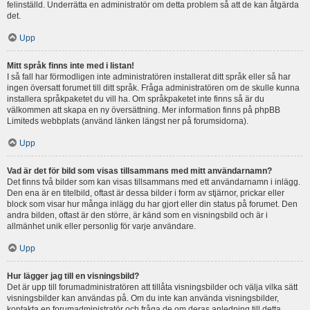
felinställd. Underrätta en administratör om detta problem så att de kan åtgärda
det.
Upp
Mitt språk finns inte med i listan!
I så fall har förmodligen inte administratören installerat ditt språk eller så har
ingen översatt forumet till ditt språk. Fråga administratören om de skulle kunna
installera språkpaketet du vill ha. Om språkpaketet inte finns så är du
välkommen att skapa en ny översättning. Mer information finns på phpBB
Limiteds webbplats (använd länken längst ner på forumsidorna).
Upp
Vad är det för bild som visas tillsammans med mitt användarnamn?
Det finns två bilder som kan visas tillsammans med ett användarnamn i inlägg.
Den ena är en titelbild, oftast är dessa bilder i form av stjärnor, prickar eller
block som visar hur många inlägg du har gjort eller din status på forumet. Den
andra bilden, oftast är den större, är känd som en visningsbild och är i
allmänhet unik eller personlig för varje användare.
Upp
Hur lägger jag till en visningsbild?
Det är upp till forumadministratören att tillåta visningsbilder och välja vilka sätt
visningsbilder kan användas på. Om du inte kan använda visningsbilder,
kontakta en forumadministratör och fråga de om deras anledning till detta.