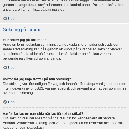
ignorerade användareslista. Alternativt så kan du lägga till användare direkt
genom att ange deras användarnamn i din kontrollpanel. Du kan också ta bort
användare från din lista på samma sida.
Upp
Sökning på forumet
Hur söker jag på forumet?
Ange en term i sökrutan som finns på indexsidan, forumsidor och trådsidor.
Avancerad sökning kan nås genom att klicka på “Avancerad sökning”-länken
som finns på alla sidor på forumet. Hur sökfunktionen nås kan variera
beroende på vilken stil som används.
Upp
Varför får jag inga träffar på min sökning?
Din sökning var förmodligen för vag och innehöll för många vanliga termer som
inte indexeras av phpBB3. Var mer specifik och använd alternativen som finns i
avancerad sökning.
Upp
Varför får jag en tom sida när jag försöker söka!?
Din sökning resulterade i för många resultat för webbservern att hantera.
Använd “Avancerad sökning” och var mer specifik med termerna och med vilka
kategorier som ska sökas i.