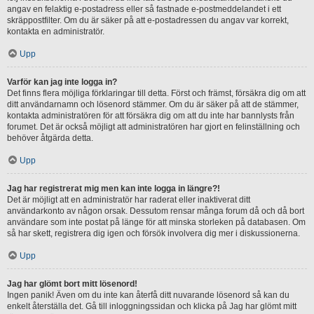
angav en felaktig e-postadress eller så fastnade e-postmeddelandet i ett
skräppostfilter. Om du är säker på att e-postadressen du angav var korrekt,
kontakta en administratör.
Upp
Varför kan jag inte logga in?
Det finns flera möjliga förklaringar till detta. Först och främst, försäkra dig om att
ditt användarnamn och lösenord stämmer. Om du är säker på att de stämmer,
kontakta administratören för att försäkra dig om att du inte har bannlysts från
forumet. Det är också möjligt att administratören har gjort en felinställning och
behöver åtgärda detta.
Upp
Jag har registrerat mig men kan inte logga in längre?!
Det är möjligt att en administratör har raderat eller inaktiverat ditt
användarkonto av någon orsak. Dessutom rensar många forum då och då bort
användare som inte postat på länge för att minska storleken på databasen. Om
så har skett, registrera dig igen och försök involvera dig mer i diskussionerna.
Upp
Jag har glömt bort mitt lösenord!
Ingen panik! Även om du inte kan återfå ditt nuvarande lösenord så kan du
enkelt återställa det. Gå till inloggningssidan och klicka på Jag har glömt mitt