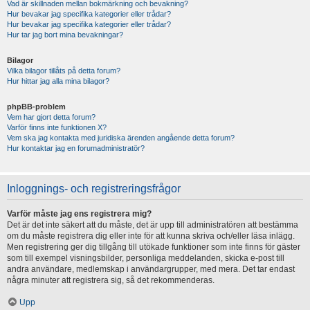
Vad är skillnaden mellan bokmärkning och bevakning?
Hur bevakar jag specifika kategorier eller trådar?
Hur bevakar jag specifika kategorier eller trådar?
Hur tar jag bort mina bevakningar?
Bilagor
Vilka bilagor tillåts på detta forum?
Hur hittar jag alla mina bilagor?
phpBB-problem
Vem har gjort detta forum?
Varför finns inte funktionen X?
Vem ska jag kontakta med juridiska ärenden angående detta forum?
Hur kontaktar jag en forumadministratör?
Inloggnings- och registreringsfrågor
Varför måste jag ens registrera mig?
Det är det inte säkert att du måste, det är upp till administratören att bestämma
om du måste registrera dig eller inte för att kunna skriva och/eller läsa inlägg.
Men registrering ger dig tillgång till utökade funktioner som inte finns för gäster
som till exempel visningsbilder, personliga meddelanden, skicka e-post till
andra användare, medlemskap i användargrupper, med mera. Det tar endast
några minuter att registrera sig, så det rekommenderas.
Upp