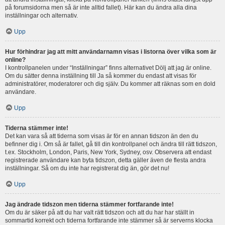
på forumsidorna men så är inte alltid fallet). Här kan du ändra alla dina
inställningar och alternativ.
Upp
Hur förhindrar jag att mitt användarnamn visas i listorna över vilka som är
online?
I kontrollpanelen under “Inställningar” finns alternativet Dölj att jag är online.
Om du sätter denna inställning till Ja så kommer du endast att visas för
administratörer, moderatorer och dig själv. Du kommer att räknas som en dold
användare.
Upp
Tiderna stämmer inte!
Det kan vara så att tiderna som visas är för en annan tidszon än den du
befinner dig i. Om så är fallet, gå till din kontrollpanel och ändra till rätt tidszon,
t.ex. Stockholm, London, Paris, New York, Sydney, osv. Observera att endast
registrerade användare kan byta tidszon, detta gäller även de flesta andra
inställningar. Så om du inte har registrerat dig än, gör det nu!
Upp
Jag ändrade tidszon men tiderna stämmer fortfarande inte!
Om du är säker på att du har valt rätt tidszon och att du har har ställt in
sommartid korrekt och tiderna fortfarande inte stämmer så är serverns klocka