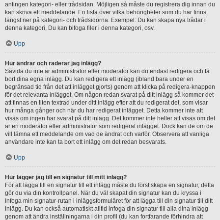
antingen kategori- eller trådsidan. Möjligen så måste du registrera dig innan du
kan skriva ett meddelande. En lista över vilka behörigheter som du har finns
längst ner på kategori- och trådsidorna. Exempel: Du kan skapa nya trådar i
denna kategori, Du kan bifoga filer i denna kategori, osv.
Upp
Hur ändrar och raderar jag inlägg?
Såvida du inte är administratör eller moderator kan du endast redigera och ta
bort dina egna inlägg. Du kan redigera ett inlägg (ibland bara under en
begränsad tid från det att inlägget gjorts) genom att klicka på redigera-knappen
för det relevanta inlägget. Om någon redan svarat på ditt inlägg så kommer det
att finnas en liten textrad under ditt inlägg efter att du redigerat det, som visar
hur många gånger och när du har redigerat inlägget. Detta kommer inte att
visas om ingen har svarat på ditt inlägg. Det kommer inte heller att visas om det
är en moderator eller administratör som redigerat inlägget. Dock kan de om de
vill lämna ett meddelande om vad de ändrat och varför. Observera att vanliga
användare inte kan ta bort ett inlägg om det redan besvarats.
Upp
Hur lägger jag till en signatur till mitt inlägg?
För att lägga till en signatur till ett inlägg måste du först skapa en signatur, detta
gör du via din kontrollpanel. När du väl skapat din signatur kan du kryssa i
Infoga min signatur-rutan i inläggsformuläret för att lägga till din signatur till ditt
inlägg. Du kan också automatiskt alltid infoga din signatur till alla dina inlägg
genom att ändra inställningarna i din profil (du kan fortfarande förhindra att