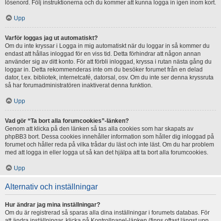
lösenord. Följ instruktionerna och du kommer att kunna logga in igen inom kort.
Upp
Varför loggas jag ut automatiskt?
Om du inte kryssar i Logga in mig automatiskt när du loggar in så kommer du
endast att hållas inloggad för en viss tid. Detta förhindrar att någon annan
använder sig av ditt konto. För att förbli inloggad, kryssa i rutan nästa gång du
loggar in. Detta rekommenderas inte om du besöker forumet från en delad
dator, t.ex. bibliotek, internetcafé, datorsal, osv. Om du inte ser denna kryssruta
så har forumadministratören inaktiverat denna funktion.
Upp
Vad gör “Ta bort alla forumcookies”-länken?
Genom att klicka på den länken så tas alla cookies som har skapats av
phpBB3 bort. Dessa cookies innehåller information som håller dig inloggad på
forumet och håller reda på vilka trådar du läst och inte läst. Om du har problem
med att logga in eller logga ut så kan det hjälpa att ta bort alla forumcookies.
Upp
Alternativ och inställningar
Hur ändrar jag mina inställningar?
Om du är registrerad så sparas alla dina inställningar i forumets databas. För
att ändra inställningar, klicka på Kontrollpanel-länken (finns oftast längst upp