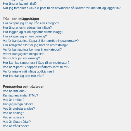
Hur ändrar jag min titel?
När jag försöker skicka e-post till en användare så kräver forumet att jag loggar in?
Tråd- och inläggsfrågor
Hur skapar jag en ny tråd i en kategori?
Hur ändrar och raderar jag inlägg?
Hur lägger jag till en signatur till mitt inlägg?
Hur skapar jag en omröstning?
Varför kan jag inte lägga till fler omröstningsalternativ?
Hur redigerar eller tar jag bort en omröstning?
Varför kan jag inte komma åt en kategori?
Varför kan jag inte bifoga filer?
Varför fick jag en varning?
Hur kan jag rapportera inlägg till en moderator?
Vad är “Spara”-knappen i trådformuläret till för?
Varför måste mitt inlägg godkännas?
Hur knuffar jag upp min tråd?
Formatering och trådtyper
Vad är BBCode?
Kan jag använda HTML?
Vad är smilies?
Kan jag infoga bilder?
Vad är globala anslag?
Vad är anslag?
Vad är notiser?
Vad är låsta trådar?
Vad är trådikoner?