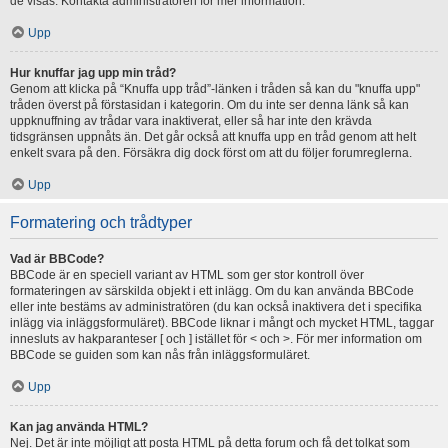
de visas. Kontakta administratören för mer information.
Upp
Hur knuffar jag upp min tråd?
Genom att klicka på “Knuffa upp tråd”-länken i tråden så kan du "knuffa upp"
tråden överst på förstasidan i kategorin. Om du inte ser denna länk så kan
uppknuffning av trådar vara inaktiverat, eller så har inte den krävda
tidsgränsen uppnåts än. Det går också att knuffa upp en tråd genom att helt
enkelt svara på den. Försäkra dig dock först om att du följer forumreglerna.
Upp
Formatering och trådtyper
Vad är BBCode?
BBCode är en speciell variant av HTML som ger stor kontroll över
formateringen av särskilda objekt i ett inlägg. Om du kan använda BBCode
eller inte bestäms av administratören (du kan också inaktivera det i specifika
inlägg via inläggsformuläret). BBCode liknar i mångt och mycket HTML, taggar
innesluts av hakparanteser [ och ] istället för < och >. För mer information om
BBCode se guiden som kan nås från inläggsformuläret.
Upp
Kan jag använda HTML?
Nej. Det är inte möjligt att posta HTML på detta forum och få det tolkat som