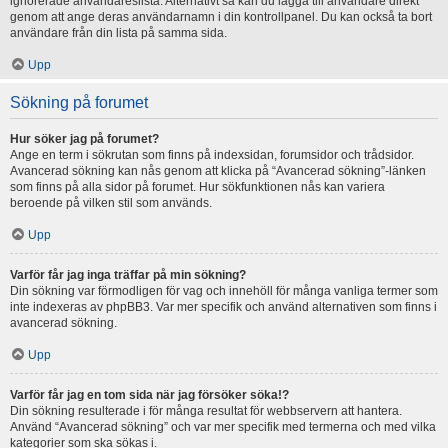
ignorerade användareslista. Alternativt så kan du lägga till användare direkt
genom att ange deras användarnamn i din kontrollpanel. Du kan också ta bort
användare från din lista på samma sida.
Upp
Sökning på forumet
Hur söker jag på forumet?
Ange en term i sökrutan som finns på indexsidan, forumsidor och trådsidor.
Avancerad sökning kan nås genom att klicka på “Avancerad sökning”-länken
som finns på alla sidor på forumet. Hur sökfunktionen nås kan variera
beroende på vilken stil som används.
Upp
Varför får jag inga träffar på min sökning?
Din sökning var förmodligen för vag och innehöll för många vanliga termer som
inte indexeras av phpBB3. Var mer specifik och använd alternativen som finns i
avancerad sökning.
Upp
Varför får jag en tom sida när jag försöker söka!?
Din sökning resulterade i för många resultat för webbservern att hantera.
Använd “Avancerad sökning” och var mer specifik med termerna och med vilka
kategorier som ska sökas i.