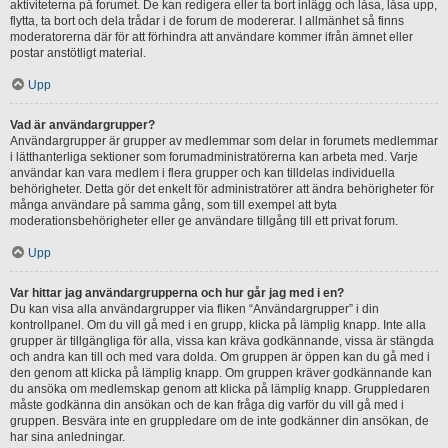
aktiviteterna på forumet. De kan redigera eller ta bort inlägg och låsa, låsa upp,
flytta, ta bort och dela trådar i de forum de modererar. I allmänhet så finns
moderatorerna där för att förhindra att användare kommer ifrån ämnet eller
postar anstötligt material.
Upp
Vad är användargrupper?
Användargrupper är grupper av medlemmar som delar in forumets medlemmar
i lätthanterliga sektioner som forumadministratörerna kan arbeta med. Varje
användar kan vara medlem i flera grupper och kan tilldelas individuella
behörigheter. Detta gör det enkelt för administratörer att ändra behörigheter för
många användare på samma gång, som till exempel att byta
moderationsbehörigheter eller ge användare tillgång till ett privat forum.
Upp
Var hittar jag användargrupperna och hur går jag med i en?
Du kan visa alla användargrupper via fliken “Användargrupper” i din
kontrollpanel. Om du vill gå med i en grupp, klicka på lämplig knapp. Inte alla
grupper är tillgängliga för alla, vissa kan kräva godkännande, vissa är stängda
och andra kan till och med vara dolda. Om gruppen är öppen kan du gå med i
den genom att klicka på lämplig knapp. Om gruppen kräver godkännande kan
du ansöka om medlemskap genom att klicka på lämplig knapp. Gruppledaren
måste godkänna din ansökan och de kan fråga dig varför du vill gå med i
gruppen. Besvära inte en gruppledare om de inte godkänner din ansökan, de
har sina anledningar.