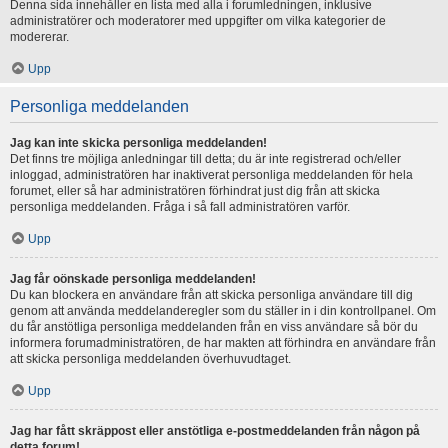
Denna sida innehåller en lista med alla i forumledningen, inklusive
administratörer och moderatorer med uppgifter om vilka kategorier de
modererar.
Upp
Personliga meddelanden
Jag kan inte skicka personliga meddelanden!
Det finns tre möjliga anledningar till detta; du är inte registrerad och/eller
inloggad, administratören har inaktiverat personliga meddelanden för hela
forumet, eller så har administratören förhindrat just dig från att skicka
personliga meddelanden. Fråga i så fall administratören varför.
Upp
Jag får oönskade personliga meddelanden!
Du kan blockera en användare från att skicka personliga användare till dig
genom att använda meddelanderegler som du ställer in i din kontrollpanel. Om
du får anstötliga personliga meddelanden från en viss användare så bör du
informera forumadministratören, de har makten att förhindra en användare från
att skicka personliga meddelanden överhuvudtaget.
Upp
Jag har fått skräppost eller anstötliga e-postmeddelanden från någon på
detta forum!