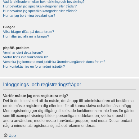
Vad är skillnaden mellan bokmärkning och bevakning?
Hur bevakar jag specifika kategorier eller trådar?
Hur bevakar jag specifika kategorier eller trådar?
Hur tar jag bort mina bevakningar?
Bilagor
Vilka bilagor tillåts på detta forum?
Hur hittar jag alla mina bilagor?
phpBB-problem
Vem har gjort detta forum?
Varför finns inte funktionen X?
Vem ska jag kontakta med juridiska ärenden angående detta forum?
Hur kontaktar jag en forumadministratör?
Inloggnings- och registreringsfrågor
Varför måste jag ens registrera mig?
Det är det inte säkert att du måste, det är upp till administratören att bestämma
om du måste registrera dig eller inte för att kunna skriva och/eller läsa inlägg.
Men registrering ger dig tillgång till utökade funktioner som inte finns för gäster
som till exempel visningsbilder, personliga meddelanden, skicka e-post till
andra användare, medlemskap i användargrupper, med mera. Det tar endast
några minuter att registrera sig, så det rekommenderas.
Upp