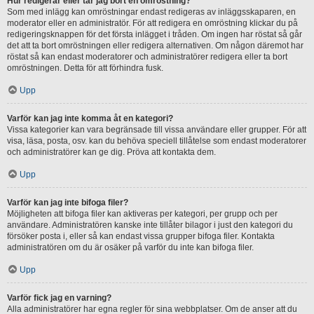
Hur redigerar eller tar jag bort en omröstning?
Som med inlägg kan omröstningar endast redigeras av inläggsskaparen, en
moderator eller en administratör. För att redigera en omröstning klickar du på
redigeringsknappen för det första inlägget i tråden. Om ingen har röstat så går
det att ta bort omröstningen eller redigera alternativen. Om någon däremot har
röstat så kan endast moderatorer och administratörer redigera eller ta bort
omröstningen. Detta för att förhindra fusk.
Upp
Varför kan jag inte komma åt en kategori?
Vissa kategorier kan vara begränsade till vissa användare eller grupper. För att
visa, läsa, posta, osv. kan du behöva speciell tillåtelse som endast moderatorer
och administratörer kan ge dig. Pröva att kontakta dem.
Upp
Varför kan jag inte bifoga filer?
Möjligheten att bifoga filer kan aktiveras per kategori, per grupp och per
användare. Administratören kanske inte tillåter bilagor i just den kategori du
försöker posta i, eller så kan endast vissa grupper bifoga filer. Kontakta
administratören om du är osäker på varför du inte kan bifoga filer.
Upp
Varför fick jag en varning?
Alla administratörer har egna regler för sina webbplatser. Om de anser att du