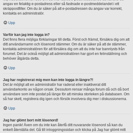
angav en felaktig e-postadress eller så fastnade e-postmeddelandet i ett
skräppostfilter. Om du är säker på att e-postadressen du angav var korrekt,
kontakta en administratör.
Upp
Varför kan jag inte logga in?
Det finns flera möjliga förklaringar till detta. Först och främst, försäkra dig om att
ditt användarnamn och lösenord stämmer. Om du är säker på att de stämmer,
kontakta administratören för att försäkra dig om att du inte har bannlysts från
forumet. Det är också möjligt att administratören har gjort en felinställning och
behöver åtgärda detta.
Upp
Jag har registrerat mig men kan inte logga in längre?!
Det är möjligt att en administratör har raderat eller inaktiverat ditt
användarkonto av någon orsak. Dessutom rensar många forum då och då bort
användare som inte postat på länge för att minska storleken på databasen. Om
så har skett, registrera dig igen och försök involvera dig mer i diskussionerna.
Upp
Jag har glömt bort mitt lösenord!
Ingen panik! Även om du inte kan återfå ditt nuvarande lösenord så kan du
enkelt återställa det. Gå till inloggningssidan och klicka på Jag har glömt mitt