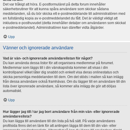
Det var tråkigt att höra. E-postformuläret på detta forum innehåller
säkerhetsrutiner för att kunna spåra användare som skickar sådana
meddelanden, så du bör skicka ett e-postmeddelande till administratören med
en fullständig kopia av e-postmeddelandet du fått. Det är väldigt viktigt att
inkludera e-posthuvudet (detta innehåller detaljer om användaren som skickat
e-postmeddelandet). Administratören kan därefter vidta åtgärder.
Upp
Vänner och ignorerade användare
Vad är vän- och ignorerade användarelistan för något?
Du kan använda dessa listor för att organisera medlemmar på forumet.
Medlemmar som läggs till i din vänskapslista kommer att visas i din
kontrollpanel vilket låter dig snabbt och enkelt visa deras onlinestatus och
skicka personliga meddelanden till dem. Om det stöds i mallen så kan inlägg
från dessa användare också framhävas. Om du lägger till en användare till din
lista över ignorerade användare, så kommer alla inlägg de gör att döljas
automatiskt.
Upp
Hur lägger jag till / tar jag bort användare från min vän- eller ignorerade
användareslista?
Du kan lägga till användare till din lista på två sätt. På varje användares
profilsida finns det en länk för att antingen lägga till dem till din vän- eller