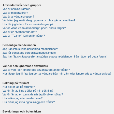
Användarnivåer och grupper
Vad är administratörer?
Vad är moderatorer?
Vad är användargrupper?
Var hittar jag användargrupperna och hur går jag med i en?
Hur blir jag ledare för en användargrupp?
Varför visas vissa användargrupper i andra färger?
Vad är en “Standardgrupp”?
Vad är “Teamet”-länken för något?
Personliga meddelanden
Jag kan inte skicka personliga meddelanden!
Jag får oönskade personliga meddelanden!
Jag har fått skräppost eller anstötliga e-postmeddelanden från någon på detta forum!
Vänner och ignorerade användare
Vad är vän- och ignorerade användarelistan för något?
Hur lägger jag till / tar jag bort användare från min vän- eller ignorerade användareslista?
Sökning på forumet
Hur söker jag på forumet?
Varför får jag inga träffar på min sökning?
Varför får jag en tom sida när jag försöker söka!?
Hur söker jag efter medlemmar?
Hur hittar jag mina egna inlägg och trådar?
Bevakningar och bokmärken