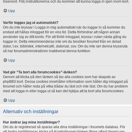
lösenord. Följ instruktionerna och du kommer att kunna logga in igen inom kort.
Upp
Varför loggas jag ut automatiskt?
Om du inte kryssar i Logga in mig automatiskt när du loggar in så kommer du
endast att hållas inloggad för en viss tid. Detta förhindrar att någon annan
använder sig av ditt konto. För att förbli inloggad, kryssa i rutan nästa gång du
loggar in. Detta rekommenderas inte om du besöker forumet från en delad
dator, t.ex. bibliotek, internetcafé, datorsal, osv. Om du inte ser denna kryssruta
så har forumadministratören inaktiverat denna funktion.
Upp
Vad gör “Ta bort alla forumcookies”-länken?
Genom att klicka på den länken så tas alla cookies som har skapats av
phpBB3 bort. Dessa cookies innehåller information som håller dig inloggad på
forumet och håller reda på vilka trådar du läst och inte läst. Om du har problem
med att logga in eller logga ut så kan det hjälpa att ta bort alla forumcookies.
Upp
Alternativ och inställningar
Hur ändrar jag mina inställningar?
Om du är registrerad så sparas alla dina inställningar i forumets databas. För
att ändra inställningar, klicka på Kontrollpanel-länken (finns oftast längst upp