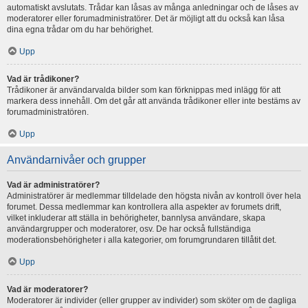
automatiskt avslutats. Trådar kan låsas av många anledningar och de låses av
moderatorer eller forumadministratörer. Det är möjligt att du också kan låsa
dina egna trådar om du har behörighet.
Upp
Vad är trådikoner?
Trådikoner är användarvalda bilder som kan förknippas med inlägg för att
markera dess innehåll. Om det går att använda trådikoner eller inte bestäms av
forumadministratören.
Upp
Användarnivåer och grupper
Vad är administratörer?
Administratörer är medlemmar tilldelade den högsta nivån av kontroll över hela
forumet. Dessa medlemmar kan kontrollera alla aspekter av forumets drift,
vilket inkluderar att ställa in behörigheter, bannlysa användare, skapa
användargrupper och moderatorer, osv. De har också fullständiga
moderationsbehörigheter i alla kategorier, om forumgrundaren tillåtit det.
Upp
Vad är moderatorer?
Moderatorer är individer (eller grupper av individer) som sköter om de dagliga