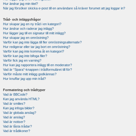
Hur ändrar jag min titel?
När jag försöker skicka e-post till en användare så kräver forumet att jag loggar in?
Tråd- och inläggsfrågor
Hur skapar jag en ny tråd i en kategori?
Hur ändrar och raderar jag inlägg?
Hur lägger jag till en signatur till mitt inlägg?
Hur skapar jag en omröstning?
Varför kan jag inte lägga till fler omröstningsalternativ?
Hur redigerar eller tar jag bort en omröstning?
Varför kan jag inte komma åt en kategori?
Varför kan jag inte bifoga filer?
Varför fick jag en varning?
Hur kan jag rapportera inlägg till en moderator?
Vad är “Spara”-knappen i trådformuläret till för?
Varför måste mitt inlägg godkännas?
Hur knuffar jag upp min tråd?
Formatering och trådtyper
Vad är BBCode?
Kan jag använda HTML?
Vad är smilies?
Kan jag infoga bilder?
Vad är globala anslag?
Vad är anslag?
Vad är notiser?
Vad är låsta trådar?
Vad är trådikoner?