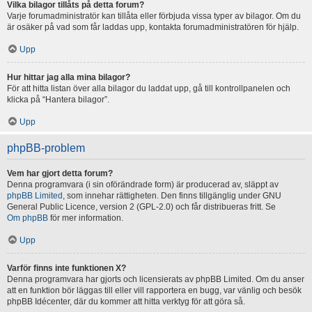
Vilka bilagor tillåts på detta forum?
Varje forumadministratör kan tillåta eller förbjuda vissa typer av bilagor. Om du
är osäker på vad som får laddas upp, kontakta forumadministratören för hjälp.
Upp
Hur hittar jag alla mina bilagor?
För att hitta listan över alla bilagor du laddat upp, gå till kontrollpanelen och
klicka på “Hantera bilagor”.
Upp
phpBB-problem
Vem har gjort detta forum?
Denna programvara (i sin oförändrade form) är producerad av, släppt av
phpBB Limited
, som innehar rättigheten. Den finns tillgänglig under GNU
General Public Licence, version 2 (GPL-2.0) och får distribueras fritt. Se
Om phpBB
för mer information.
Upp
Varför finns inte funktionen X?
Denna programvara har gjorts och licensierats av phpBB Limited. Om du anser
att en funktion bör läggas till eller vill rapportera en bugg, var vänlig och besök
phpBB Idécenter, där du kommer att hitta verktyg för att göra så.