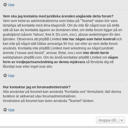
Upp
Vem ska jag kontakta med juridiska ärenden angående detta forum?
Vem som helst av administratörerna som listas på “Teamet”-sidan bör vara
lämpliga att kontakta med dina klagomål. Om du inte får något svar på detta
sätt så kan du kontakta ägaren av domänen eller, om detta forum ligger på en
gratistjänst (såsom Yahoo!, free.fr, f2s.com, osv.), abuse-avdelningen för den
tjänsten. Observera att phpBB Limited
inte har någon som helst kontroll
och
kan inte på något sätt hållas ansvariga för hur, var eller av vem detta forum
används. Kontakta inte phpBB Limited med anledning av något juridiskt
ärende (“cease and desist”, ansvar, förtal, osv.) som
inte direkt berör
webbplatsen phpBB.com. Om du ändå kontaktar phpBB Limited om
någon
form av tredjepartsanvändning av denna mjukvara
så förvänta dig ett
fåordigt svar eller inget svar alls.
Upp
Hur kontaktar jag en forumadministratör?
Alla användar på forumet kan använda "Kontakta oss"-formuläret, ifall denna
funktion är aktiverad utav forumadministratören.
Användare på forumet kan även använda "Teamet"-länken.
Upp
Hoppa till