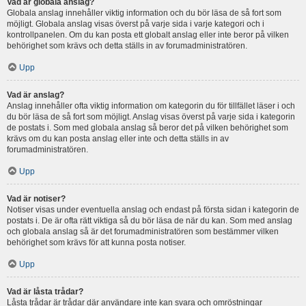
Vad är globala anslag?
Globala anslag innehåller viktig information och du bör läsa de så fort som
möjligt. Globala anslag visas överst på varje sida i varje kategori och i
kontrollpanelen. Om du kan posta ett globalt anslag eller inte beror på vilken
behörighet som krävs och detta ställs in av forumadministratören.
Upp
Vad är anslag?
Anslag innehåller ofta viktig information om kategorin du för tillfället läser i och
du bör läsa de så fort som möjligt. Anslag visas överst på varje sida i kategorin
de postats i. Som med globala anslag så beror det på vilken behörighet som
krävs om du kan posta anslag eller inte och detta ställs in av
forumadministratören.
Upp
Vad är notiser?
Notiser visas under eventuella anslag och endast på första sidan i kategorin de
postats i. De är ofta rätt viktiga så du bör läsa de när du kan. Som med anslag
och globala anslag så är det forumadministratören som bestämmer vilken
behörighet som krävs för att kunna posta notiser.
Upp
Vad är låsta trådar?
Låsta trådar är trådar där användare inte kan svara och omröstningar