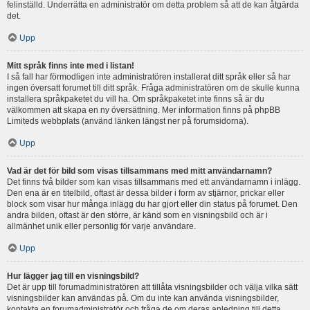
felinställd. Underrätta en administratör om detta problem så att de kan åtgärda
det.
Upp
Mitt språk finns inte med i listan!
I så fall har förmodligen inte administratören installerat ditt språk eller så har
ingen översatt forumet till ditt språk. Fråga administratören om de skulle kunna
installera språkpaketet du vill ha. Om språkpaketet inte finns så är du
välkommen att skapa en ny översättning. Mer information finns på phpBB
Limiteds webbplats (använd länken längst ner på forumsidorna).
Upp
Vad är det för bild som visas tillsammans med mitt användarnamn?
Det finns två bilder som kan visas tillsammans med ett användarnamn i inlägg.
Den ena är en titelbild, oftast är dessa bilder i form av stjärnor, prickar eller
block som visar hur många inlägg du har gjort eller din status på forumet. Den
andra bilden, oftast är den större, är känd som en visningsbild och är i
allmänhet unik eller personlig för varje användare.
Upp
Hur lägger jag till en visningsbild?
Det är upp till forumadministratören att tillåta visningsbilder och välja vilka sätt
visningsbilder kan användas på. Om du inte kan använda visningsbilder,
kontakta en forumadministratör och fråga de om deras anledning till detta.