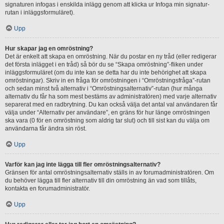
signaturen infogas i enskilda inlägg genom att klicka ur Infoga min signatur-
rutan i inläggsformuläret).
Upp
Hur skapar jag en omröstning?
Det är enkelt att skapa en omröstning. När du postar en ny tråd (eller redigerar
det första inlägget i en tråd) så bör du se “Skapa omröstning”-fliken under
inläggsformuläret (om du inte kan se detta har du inte behörighet att skapa
omröstningar). Skriv in en fråga för omröstningen i “Omröstningsfråga”-rutan
och sedan minst två alternativ i “Omröstningsalternativ”-rutan (hur många
alternativ du får ha som mest bestäms av administratören) med varje alternativ
separerat med en radbrytning. Du kan också välja det antal val användaren får
välja under “Alternativ per användare”, en gräns för hur länge omröstningen
ska vara (0 för en omröstning som aldrig tar slut) och till sist kan du välja om
användarna får ändra sin röst.
Upp
Varför kan jag inte lägga till fler omröstningsalternativ?
Gränsen för antal omröstningsalternativ ställs in av forumadministratören. Om
du behöver lägga till fler alternativ till din omröstning än vad som tillåts,
kontakta en forumadministratör.
Upp