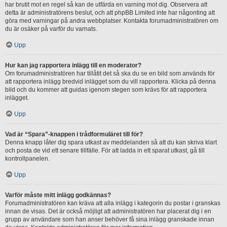
har brutit mot en regel så kan de utfärda en varning mot dig. Observera att
detta är administratörens beslut, och att phpBB Limited inte har någonting att
göra med varningar på andra webbplatser. Kontakta forumadministratören om
du är osäker på varför du varnats.
Upp
Hur kan jag rapportera inlägg till en moderator?
Om forumadministratören har tillåtit det så ska du se en bild som används för
att rapportera inlägg bredvid inlägget som du vill rapportera. Klicka på denna
bild och du kommer att guidas igenom stegen som krävs för att rapportera
inlägget.
Upp
Vad är “Spara”-knappen i trådformuläret till för?
Denna knapp låter dig spara utkast av meddelanden så att du kan skriva klart
och posta de vid ett senare tillfälle. För att ladda in ett sparat utkast, gå till
kontrollpanelen.
Upp
Varför måste mitt inlägg godkännas?
Forumadministratören kan kräva att alla inlägg i kategorin du postar i granskas
innan de visas. Det är också möjligt att administratören har placerat dig i en
grupp av användare som han anser behöver få sina inlägg granskade innan