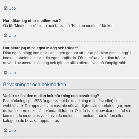
Upp
Hur söker jag efter medlemmar?
Gå till “Medlemmar”-sidan och klicka på “Hitta en medlem”-länken.
Upp
Hur hittar jag mina egna inlägg och trådar?
Dina egna inlägg kan hittas antingen genom att klicka på “Visa dina inlägg” i
kontrollpanelen eller via din egen profilsida. För att söka efter dina trådar,
använd avancerad sökning och fyll i de olika alternativen på lämpligt sätt.
Upp
Bevakningar och bokmärken
Vad är skillnaden mellan bokmärkning och bevakning?
Bokmärkning i phpBB3 är ganska likt bokmärkning (eller favoriter) i din
webbläsare. Du uppmärksammas inte nödvändigtvis vid uppdateringar, men
du kan senare enkelt återvända till tråden. Om du istället bevakar en tråd så
kommer du meddelas via din valda metod eller metoder när tråden eller
kategorin du bevakar uppdateras.
Upp