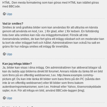
HTML. Den mesta formatering som kan göras med HTML kan istället göras
med BBCode.
Upp
Vad är smilies?
Smilies är små grafiska bilder som kan användas för att uttrycka en känsla
genom att använda en kod, t.ex. :) för glad, eller :( för ledsen. En fullständig
lista över alla smilies kan nås via inläggsformuläret. Försök att inte
överanvända smilies, de kan fort göra ett inlägg oläsbart och en moderator kan
ta bort de eller inlägget helt och hållet. Administratören kan också ha satt en
gräns för hur många smilies ett inlägg får innehålla.
Upp
Kan jag infoga bilder?
Ja, bilder kan visas i dina inlägg. Om administratören har aktiverat bilagor så
kan du ladda upp bilderna direkt till forumet. Annars måste du länka till en bild
som finns på en offentlig webbserver, t.ex. http://www.example.com/my-
picture.gif. Du kan inte länka till bilder som bara finns på din PC (såvida den
inte är en offentlig webbserver) eller till bilder som finns bakom
autentiseringsmekanismer, som t.ex. Hotmail eller Yahoo, lösenorsskyddade
sajter, m.m. För att infoga en bild, använd BBCode-taggen [img].
Upp