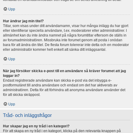
Upp
Hur ändrar jag min titel?
Titlar, som visas under ditt användarnamn, visar hur många inlägg du har gjort
eller identifierar speciella användare, t.ex. moderatorer eller administratörer. I
allmänhet kan du inte ändra namnet på några forumtitlar eftersom de ställs in
av forumadministratören. Missbruka inte forumet genom att posta i onödan
bara för att ändra din titel. De flesta forum tolererar inte detta och en moderator
eller administratör kommer helt enkelt att sänka ditt inläggsantal.
Upp
När jag försöker skicka e-post till en användare så kräver forumet att jag
loggar in?
Endast registrerade användare kan skicka e-post via det inbygga e-
postformuläret till andra användare och endast om det har aktiverats av
administratören. Detta för att förhindra att anonyma användare använder det
för att skicka skräppost.
Upp
Tråd- och inläggsfrågor
Hur skapar jag en ny tråd i en kategori?
För att skapa en ny tråd i en kategori, klicka på den relevanta knappen på