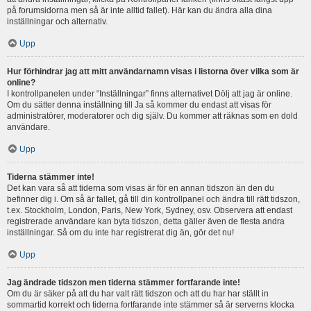
på forumsidorna men så är inte alltid fallet). Här kan du ändra alla dina
inställningar och alternativ.
Upp
Hur förhindrar jag att mitt användarnamn visas i listorna över vilka som är
online?
I kontrollpanelen under “Inställningar” finns alternativet Dölj att jag är online.
Om du sätter denna inställning till Ja så kommer du endast att visas för
administratörer, moderatorer och dig själv. Du kommer att räknas som en dold
användare.
Upp
Tiderna stämmer inte!
Det kan vara så att tiderna som visas är för en annan tidszon än den du
befinner dig i. Om så är fallet, gå till din kontrollpanel och ändra till rätt tidszon,
t.ex. Stockholm, London, Paris, New York, Sydney, osv. Observera att endast
registrerade användare kan byta tidszon, detta gäller även de flesta andra
inställningar. Så om du inte har registrerat dig än, gör det nu!
Upp
Jag ändrade tidszon men tiderna stämmer fortfarande inte!
Om du är säker på att du har valt rätt tidszon och att du har har ställt in
sommartid korrekt och tiderna fortfarande inte stämmer så är serverns klocka