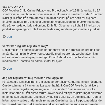
Vad är COPPA?
COPPA, eller Child Online Privacy and Protection Act of 1998, är en lag i USA
som kräver att webbplatser som samlar in information från barn under 13 år har
skriftligt tillstånd från föräldrarna. Om du är osäker på om detta rör dig som
försöker att registrera dig, eller om det rör webbplatsen du försöker registrera
dig på, kontakta ett juridiskt ombud för hjälp. Observera att phpBB inte kan ge
juridisk rådgivning och inte kan kontaktas angående något som helst juridiskt.
Upp
Varför kan jag inte registrera mig?
Det är möjligt att administratören har bannlyst din IP-adress eller förbjudit det
användarnamn du försöker registrera dig med. Ägaren av webbplatsen kan
också ha inaktiverat nyregistreringar för att förhindra att nya besökare blir
medlemmar. Kontakta en administratör för hjälp.
Upp
Jag har registrerat mig men kan inte logga in!
Försäkra dig först och främst om att du anger rätt användarnamn och lösenord.
Om de stämmer så kan en av två saker ha hänt. Om COPPA-stöd är aktiverat
och du under registreringen angav att du är under 13 år så måste du följa
instruktionerna du fått. Vissa forum kräver också att nya registreringar aktiveras
innan de kan användas, antingen av dig själv eller av an administratör; denna
information visades under registreringen. Om du har fått ett e-postmeddelande,
följ instruktionerna i det. Om du inte fått ett e-postmeddelande så kanske du