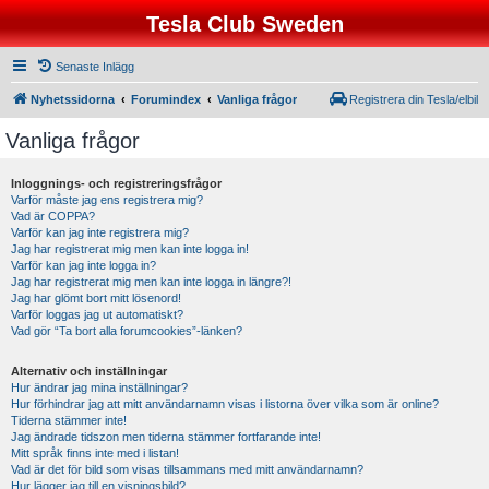
Tesla Club Sweden
Senaste Inlägg
Nyhetssidorna
Forumindex
Vanliga frågor
Registrera din Tesla/elbil
Vanliga frågor
Inloggnings- och registreringsfrågor
Varför måste jag ens registrera mig?
Vad är COPPA?
Varför kan jag inte registrera mig?
Jag har registrerat mig men kan inte logga in!
Varför kan jag inte logga in?
Jag har registrerat mig men kan inte logga in längre?!
Jag har glömt bort mitt lösenord!
Varför loggas jag ut automatiskt?
Vad gör “Ta bort alla forumcookies”-länken?
Alternativ och inställningar
Hur ändrar jag mina inställningar?
Hur förhindrar jag att mitt användarnamn visas i listorna över vilka som är online?
Tiderna stämmer inte!
Jag ändrade tidszon men tiderna stämmer fortfarande inte!
Mitt språk finns inte med i listan!
Vad är det för bild som visas tillsammans med mitt användarnamn?
Hur lägger jag till en visningsbild?