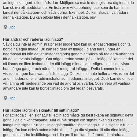
antingen kategori- eller trådsidan. Möjligen så måste du registrera dig innan du
kan skriva ett meddelande. En lista över vilka behörigheter som du har finns
längst ner på kategori- och trådsidorna. Exempel: Du kan skapa nya trådar i
denna kategori, Du kan bifoga filer i denna kategori, osv.
Upp
Hur ändrar och raderar jag inlägg?
Såvida du inte är administratör eller moderator kan du endast redigera och ta
bort dina egna inlägg. Du kan redigera ett inlägg (ibland bara under en
begränsad tid från det att inlägget gjorts) genom att klicka på redigera-knappen
för det relevanta inlägget. Om någon redan svarat på ditt inlägg så kommer det
att finnas en liten textrad under ditt inlägg efter att du redigerat det, som visar
hur många gånger och när du har redigerat inlägget. Detta kommer inte att
visas om ingen har svarat på ditt inlägg. Det kommer inte heller att visas om det
är en moderator eller administratör som redigerat inlägget. Dock kan de om de
vill lämna ett meddelande om vad de ändrat och varför. Observera att vanliga
användare inte kan ta bort ett inlägg om det redan besvarats.
Upp
Hur lägger jag till en signatur till mitt inlägg?
För att lägga till en signatur till ett inlägg måste du först skapa en signatur, detta
gör du via din kontrollpanel. När du väl skapat din signatur kan du kryssa i
Infoga min signatur-rutan i inläggsformuläret för att lägga till din signatur till ditt
inlägg. Du kan också automatiskt alltid infoga din signatur till alla dina inlägg
genom att ändra inställningarna i din profil (du kan fortfarande förhindra att