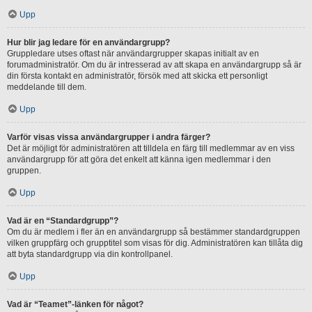
Upp
Hur blir jag ledare för en användargrupp?
Gruppledare utses oftast när användargrupper skapas initialt av en
forumadministratör. Om du är intresserad av att skapa en användargrupp så är
din första kontakt en administratör, försök med att skicka ett personligt
meddelande till dem.
Upp
Varför visas vissa användargrupper i andra färger?
Det är möjligt för administratören att tilldela en färg till medlemmar av en viss
användargrupp för att göra det enkelt att känna igen medlemmar i den
gruppen.
Upp
Vad är en “Standardgrupp”?
Om du är medlem i fler än en användargrupp så bestämmer standardgruppen
vilken gruppfärg och grupptitel som visas för dig. Administratören kan tillåta dig
att byta standardgrupp via din kontrollpanel.
Upp
Vad är “Teamet”-länken för något?