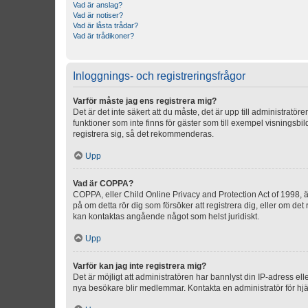
Vad är anslag?
Vad är notiser?
Vad är låsta trådar?
Vad är trådikoner?
Inloggnings- och registreringsfrågor
Varför måste jag ens registrera mig?
Det är det inte säkert att du måste, det är upp till administratör
funktioner som inte finns för gäster som till exempel visnings
registrera sig, så det rekommenderas.
Upp
Vad är COPPA?
COPPA, eller Child Online Privacy and Protection Act of 1998, är
på om detta rör dig som försöker att registrera dig, eller om det
kan kontaktas angående något som helst juridiskt.
Upp
Varför kan jag inte registrera mig?
Det är möjligt att administratören har bannlyst din IP-adress el
nya besökare blir medlemmar. Kontakta en administratör för hjä