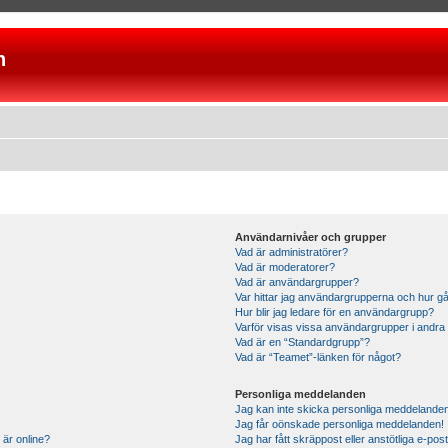
n
Användarnivåer och grupper
Vad är administratörer?
Vad är moderatorer?
Vad är användargrupper?
Var hittar jag användargrupperna och hur gå
Hur blir jag ledare för en användargrupp?
Varför visas vissa användargrupper i andra
Vad är en “Standardgrupp”?
Vad är “Teamet”-länken för något?
Personliga meddelanden
Jag kan inte skicka personliga meddelande
Jag får oönskade personliga meddelanden!
 är online?
Jag har fått skräppost eller anstötliga e-p