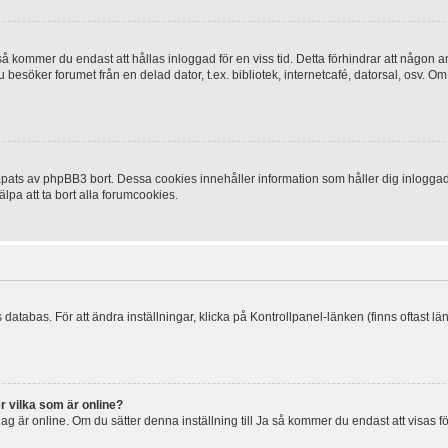
 kommer du endast att hållas inloggad för en viss tid. Detta förhindrar att någon ann
esöker forumet från en delad dator, t.ex. bibliotek, internetcafé, datorsal, osv. O
ats av phpBB3 bort. Dessa cookies innehåller information som håller dig inloggad på
lpa att ta bort alla forumcookies.
 databas. För att ändra inställningar, klicka på Kontrollpanel-länken (finns oftast lä
r vilka som är online?
tt jag är online. Om du sätter denna inställning till Ja så kommer du endast att visas 