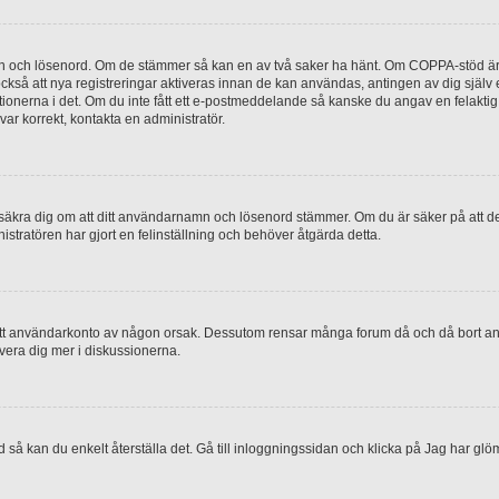
mn och lösenord. Om de stämmer så kan en av två saker ha hänt. Om COPPA-stöd är 
 också att nya registreringar aktiveras innan de kan användas, antingen av dig själv
uktionerna i det. Om du inte fått ett e-postmeddelande så kanske du angav en felakti
ar korrekt, kontakta en administratör.
, försäkra dig om att ditt användarnamn och lösenord stämmer. Om du är säker på att d
nistratören har gjort en felinställning och behöver åtgärda detta.
at ditt användarkonto av någon orsak. Dessutom rensar många forum då och då bort a
lvera dig mer i diskussionerna.
 så kan du enkelt återställa det. Gå till inloggningssidan och klicka på Jag har glö