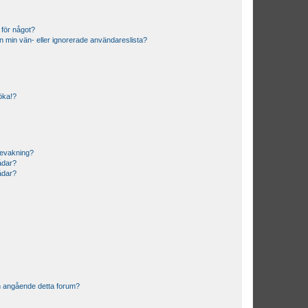
 för något?
från min vän- eller ignorerade användareslista?
söka!?
bevakning?
rådar?
rådar?
n angående detta forum?