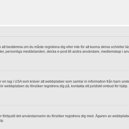
en att bestämma om du måste registrera dig eller inte för att kunna skriva och/eller lä
bilder, personliga meddelanden, skicka e-post till andra användare, medlemskap i a
 en lag i USA som kräver att webbplatser som samlar in information från barn under 1
 rör webbplatsen du försöker registrera dig på, kontakta ett juridiskt ombud för hjäl
ler förbjudit det användarnamn du försöker registrera dig med. Ägaren av webbplatsen
lp.