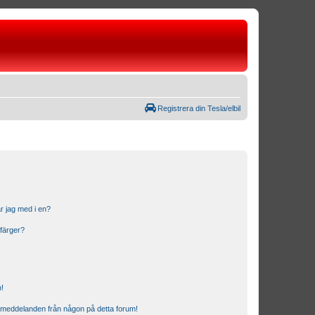
Registrera din Tesla/elbil
r jag med i en?
 färger?
n!
ostmeddelanden från någon på detta forum!