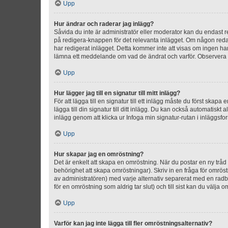
Upp
Hur ändrar och raderar jag inlägg?
Såvida du inte är administratör eller moderator kan du endast re
på redigera-knappen för det relevanta inlägget. Om någon redan 
har redigerat inlägget. Detta kommer inte att visas om ingen har
lämna ett meddelande om vad de ändrat och varför. Observera at
Upp
Hur lägger jag till en signatur till mitt inlägg?
För att lägga till en signatur till ett inlägg måste du först skapa
lägga till din signatur till ditt inlägg. Du kan också automatiskt 
inlägg genom att klicka ur Infoga min signatur-rutan i inläggsfor
Upp
Hur skapar jag en omröstning?
Det är enkelt att skapa en omröstning. När du postar en ny tråd 
behörighet att skapa omröstningar). Skriv in en fråga för omrös
av administratören) med varje alternativ separerat med en radb
för en omröstning som aldrig tar slut) och till sist kan du välja 
Upp
Varför kan jag inte lägga till fler omröstningsalternativ?