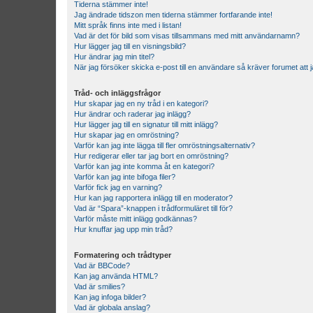
Tiderna stämmer inte!
Jag ändrade tidszon men tiderna stämmer fortfarande inte!
Mitt språk finns inte med i listan!
Vad är det för bild som visas tillsammans med mitt användarnamn?
Hur lägger jag till en visningsbild?
Hur ändrar jag min titel?
När jag försöker skicka e-post till en användare så kräver forumet att j
Tråd- och inläggsfrågor
Hur skapar jag en ny tråd i en kategori?
Hur ändrar och raderar jag inlägg?
Hur lägger jag till en signatur till mitt inlägg?
Hur skapar jag en omröstning?
Varför kan jag inte lägga till fler omröstningsalternativ?
Hur redigerar eller tar jag bort en omröstning?
Varför kan jag inte komma åt en kategori?
Varför kan jag inte bifoga filer?
Varför fick jag en varning?
Hur kan jag rapportera inlägg till en moderator?
Vad är “Spara”-knappen i trådformuläret till för?
Varför måste mitt inlägg godkännas?
Hur knuffar jag upp min tråd?
Formatering och trådtyper
Vad är BBCode?
Kan jag använda HTML?
Vad är smilies?
Kan jag infoga bilder?
Vad är globala anslag?