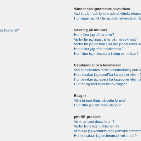
Vänner och ignorerade användare
Vad är vän- och ignorerade användarelistan
Hur lägger jag till / tar jag bort användare 
Sökning på forumet
ag loggar in?
Hur söker jag på forumet?
Varför får jag inga träffar på min sökning?
Varför får jag en tom sida när jag försöker 
Hur söker jag efter medlemmar?
Hur hittar jag mina egna inlägg och trådar?
Bevakningar och bokmärken
Vad är skillnaden mellan bokmärkning och 
Hur bevakar jag specifika kategorier eller t
Hur bevakar jag specifika kategorier eller t
Hur tar jag bort mina bevakningar?
Bilagor
Vilka bilagor tillåts på detta forum?
Hur hittar jag alla mina bilagor?
phpBB-problem
Vem har gjort detta forum?
Varför finns inte funktionen X?
Vem ska jag kontakta med juridiska ärende
Hur kontaktar jag en forumadministratör?