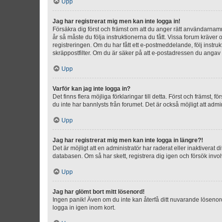
Upp
Jag har registrerat mig men kan inte logga in!
Försäkra dig först och främst om att du anger rätt användarna
år så måste du följa instruktionerna du fått. Vissa forum kräver
registreringen. Om du har fått ett e-postmeddelande, följ instr
skräppostfilter. Om du är säker på att e-postadressen du angav v
Upp
Varför kan jag inte logga in?
Det finns flera möjliga förklaringar till detta. Först och främst
du inte har bannlysts från forumet. Det är också möjligt att admi
Upp
Jag har registrerat mig men kan inte logga in längre?!
Det är möjligt att en administratör har raderat eller inaktiver
databasen. Om så har skett, registrera dig igen och försök invo
Upp
Jag har glömt bort mitt lösenord!
Ingen panik! Även om du inte kan återfå ditt nuvarande lösenord
logga in igen inom kort.