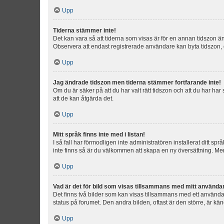
Upp
Tiderna stämmer inte!
Det kan vara så att tiderna som visas är för en annan tidszon än d
Observera att endast registrerade användare kan byta tidszon, de
Upp
Jag ändrade tidszon men tiderna stämmer fortfarande inte!
Om du är säker på att du har valt rätt tidszon och att du har har
att de kan åtgärda det.
Upp
Mitt språk finns inte med i listan!
I så fall har förmodligen inte administratören installerat ditt sp
inte finns så är du välkommen att skapa en ny översättning. M
Upp
Vad är det för bild som visas tillsammans med mitt använd
Det finns två bilder som kan visas tillsammans med ett användarna
status på forumet. Den andra bilden, oftast är den större, är kä
Upp