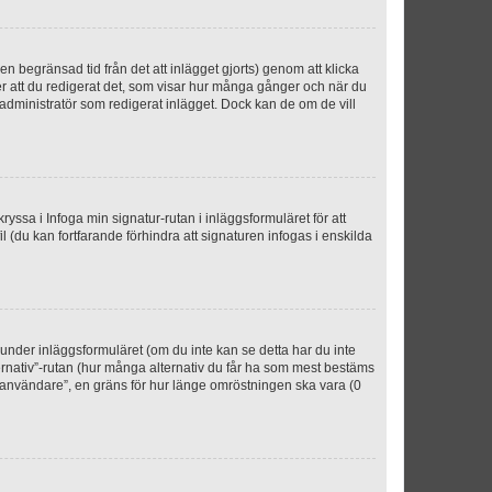
n begränsad tid från det att inlägget gjorts) genom att klicka
ter att du redigerat det, som visar hur många gånger och när du
r administratör som redigerat inlägget. Dock kan de om de vill
kryssa i Infoga min signatur-rutan i inläggsformuläret för att
ofil (du kan fortfarande förhindra att signaturen infogas i enskilda
n under inläggsformuläret (om du inte kan se detta har du inte
ternativ”-rutan (hur många alternativ du får ha som mest bestäms
r användare”, en gräns för hur länge omröstningen ska vara (0