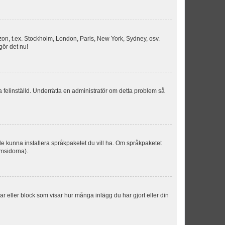
idszon, t.ex. Stockholm, London, Paris, New York, Sydney, osv.
gör det nu!
ka felinställd. Underrätta en administratör om detta problem så
kulle kunna installera språkpaketet du vill ha. Om språkpaketet
umsidorna).
kar eller block som visar hur många inlägg du har gjort eller din