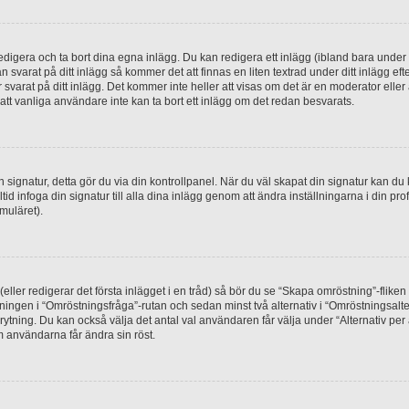
digera och ta bort dina egna inlägg. Du kan redigera ett inlägg (ibland bara under e
svarat på ditt inlägg så kommer det att finnas en liten textrad under ditt inlägg ef
 svarat på ditt inlägg. Det kommer inte heller att visas om det är en moderator elle
t vanliga användare inte kan ta bort ett inlägg om det redan besvarats.
 en signatur, detta gör du via din kontrollpanel. När du väl skapat din signatur kan du 
alltid infoga din signatur till alla dina inlägg genom att ändra inställningarna i din pr
muläret).
(eller redigerar det första inlägget i en tråd) så bör du se “Skapa omröstning”-flike
tningen i “Omröstningsfråga”-rutan och sedan minst två alternativ i “Omröstningsal
rytning. Du kan också välja det antal val användaren får välja under “Alternativ pe
om användarna får ändra sin röst.