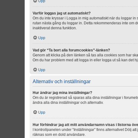
Upp
Varför loggas jag ut automatiskt?
Om du inte kryssar i Logga in mig automatiskt när du loggar in så
rutan nästa gång du loggar in. Detta rekommenderas inte om du b
inaktiverat denna funktion.
Upp
Vad gör “Ta bort alla forumcookies”-länken?
Genom att klicka på den länken så tas alla cookies som har skap
Om du har problem med att logga in eller logga ut så kan det hjä
Upp
Alternativ och inställningar
Hur ändrar jag mina inställningar?
Om du är registrerad så sparas alla dina inställningar i forumets
ändra alla dina inställningar och alternativ.
Upp
Hur förhindrar jag att mitt användarnamn visas i listorna öve
I kontrollpanelen under “Inställningar” finns alternativet Dölj a
räknas som en dold användare.