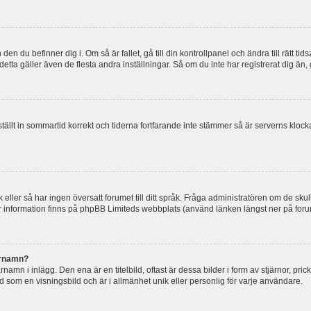
en du befinner dig i. Om så är fallet, gå till din kontrollpanel och ändra till rätt t
tta gäller även de flesta andra inställningar. Så om du inte har registrerat dig än, 
 ställt in sommartid korrekt och tiderna fortfarande inte stämmer så är serverns kloc
råk eller så har ingen översatt forumet till ditt språk. Fråga administratören om de s
er information finns på phpBB Limiteds webbplats (använd länken längst ner på for
arnamn?
mn i inlägg. Den ena är en titelbild, oftast är dessa bilder i form av stjärnor, pric
nd som en visningsbild och är i allmänhet unik eller personlig för varje användare.