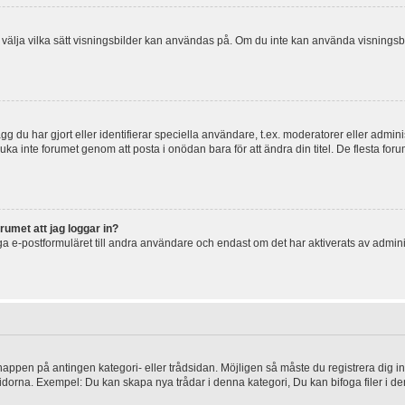
 och välja vilka sätt visningsbilder kan användas på. Om du inte kan använda visning
g du har gjort eller identifierar speciella användare, t.ex. moderatorer eller admin
uka inte forumet genom att posta i onödan bara för att ändra din titel. De flesta foru
rumet att jag loggar in?
a e-postformuläret till andra användare och endast om det har aktiverats av admini
knappen på antingen kategori- eller trådsidan. Möjligen så måste du registrera dig i
idorna. Exempel: Du kan skapa nya trådar i denna kategori, Du kan bifoga filer i de