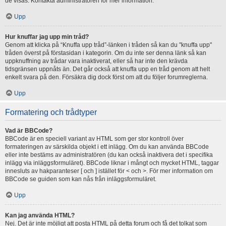
de visas. Kontakta administratören för mer information.
Upp
Hur knuffar jag upp min tråd?
Genom att klicka på “Knuffa upp tråd”-länken i tråden så kan du "knuffa upp"
tråden överst på förstasidan i kategorin. Om du inte ser denna länk så kan
uppknuffning av trådar vara inaktiverat, eller så har inte den krävda
tidsgränsen uppnåts än. Det går också att knuffa upp en tråd genom att helt
enkelt svara på den. Försäkra dig dock först om att du följer forumreglerna.
Upp
Formatering och trådtyper
Vad är BBCode?
BBCode är en speciell variant av HTML som ger stor kontroll över
formateringen av särskilda objekt i ett inlägg. Om du kan använda BBCode
eller inte bestäms av administratören (du kan också inaktivera det i specifika
inlägg via inläggsformuläret). BBCode liknar i mångt och mycket HTML, taggar
innesluts av hakparanteser [ och ] istället för < och >. För mer information om
BBCode se guiden som kan nås från inläggsformuläret.
Upp
Kan jag använda HTML?
Nej. Det är inte möjligt att posta HTML på detta forum och få det tolkat som