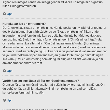
signaturen infogas i enskilda inlägg genom att klicka ur Infoga min signatur-
rutan i inläggsformuläret).
Upp
Hur skapar jag en omröstning?
Det är enkelt att skapa en omröstning. När du postar en ny tråd (eller redigerar
det första inlägget i en tråd) så bör du se “Skapa omröstning”-fliken under
inläggsformuläret (om du inte kan se detta har du inte behörighet att skapa
omröstningar). Skriv in en fråga för omröstningen i “Omröstningsfråga”-rutan
och sedan minst två alternativ i “Omröstningsalternativ”-rutan (hur många
alternativ du får ha som mest bestäms av administratören) med varje alternativ
separerat med en radbrytning. Du kan också välja det antal val användaren får
välja under “Alternativ per användare”, en gräns för hur länge omröstningen
ska vara (0 för en omröstning som aldrig tar slut) och till sist kan du välja om
användarna får ändra sin röst.
Upp
Varför kan jag inte lägga till fler omröstningsalternativ?
Gränsen för antal omröstningsalternativ ställs in av forumadministratören. Om
du behöver lägga till fler alternativ till din omröstning än vad som tillåts,
kontakta en forumadministratör.
Upp