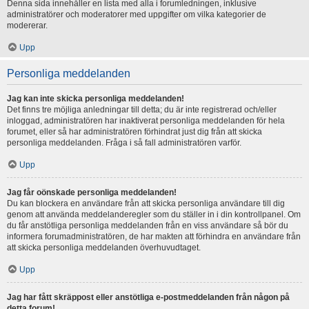
Denna sida innehåller en lista med alla i forumledningen, inklusive
administratörer och moderatorer med uppgifter om vilka kategorier de
modererar.
Upp
Personliga meddelanden
Jag kan inte skicka personliga meddelanden!
Det finns tre möjliga anledningar till detta; du är inte registrerad och/eller
inloggad, administratören har inaktiverat personliga meddelanden för hela
forumet, eller så har administratören förhindrat just dig från att skicka
personliga meddelanden. Fråga i så fall administratören varför.
Upp
Jag får oönskade personliga meddelanden!
Du kan blockera en användare från att skicka personliga användare till dig
genom att använda meddelanderegler som du ställer in i din kontrollpanel. Om
du får anstötliga personliga meddelanden från en viss användare så bör du
informera forumadministratören, de har makten att förhindra en användare från
att skicka personliga meddelanden överhuvudtaget.
Upp
Jag har fått skräppost eller anstötliga e-postmeddelanden från någon på
detta forum!