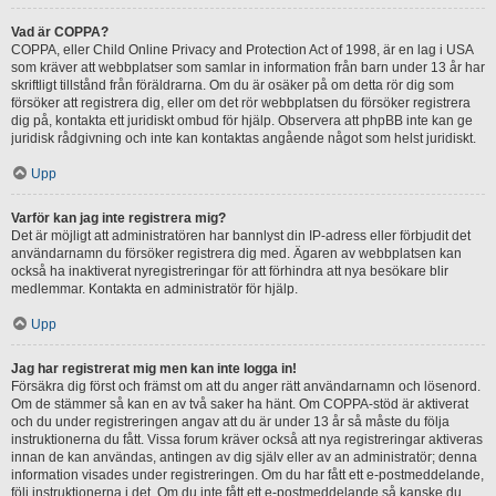
Vad är COPPA?
COPPA, eller Child Online Privacy and Protection Act of 1998, är en lag i USA
som kräver att webbplatser som samlar in information från barn under 13 år har
skriftligt tillstånd från föräldrarna. Om du är osäker på om detta rör dig som
försöker att registrera dig, eller om det rör webbplatsen du försöker registrera
dig på, kontakta ett juridiskt ombud för hjälp. Observera att phpBB inte kan ge
juridisk rådgivning och inte kan kontaktas angående något som helst juridiskt.
Upp
Varför kan jag inte registrera mig?
Det är möjligt att administratören har bannlyst din IP-adress eller förbjudit det
användarnamn du försöker registrera dig med. Ägaren av webbplatsen kan
också ha inaktiverat nyregistreringar för att förhindra att nya besökare blir
medlemmar. Kontakta en administratör för hjälp.
Upp
Jag har registrerat mig men kan inte logga in!
Försäkra dig först och främst om att du anger rätt användarnamn och lösenord.
Om de stämmer så kan en av två saker ha hänt. Om COPPA-stöd är aktiverat
och du under registreringen angav att du är under 13 år så måste du följa
instruktionerna du fått. Vissa forum kräver också att nya registreringar aktiveras
innan de kan användas, antingen av dig själv eller av an administratör; denna
information visades under registreringen. Om du har fått ett e-postmeddelande,
följ instruktionerna i det. Om du inte fått ett e-postmeddelande så kanske du