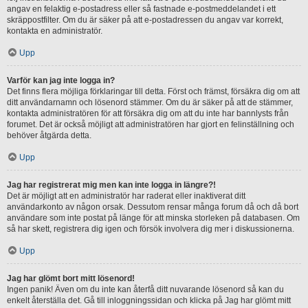
angav en felaktig e-postadress eller så fastnade e-postmeddelandet i ett
skräppostfilter. Om du är säker på att e-postadressen du angav var korrekt,
kontakta en administratör.
Upp
Varför kan jag inte logga in?
Det finns flera möjliga förklaringar till detta. Först och främst, försäkra dig om att
ditt användarnamn och lösenord stämmer. Om du är säker på att de stämmer,
kontakta administratören för att försäkra dig om att du inte har bannlysts från
forumet. Det är också möjligt att administratören har gjort en felinställning och
behöver åtgärda detta.
Upp
Jag har registrerat mig men kan inte logga in längre?!
Det är möjligt att en administratör har raderat eller inaktiverat ditt
användarkonto av någon orsak. Dessutom rensar många forum då och då bort
användare som inte postat på länge för att minska storleken på databasen. Om
så har skett, registrera dig igen och försök involvera dig mer i diskussionerna.
Upp
Jag har glömt bort mitt lösenord!
Ingen panik! Även om du inte kan återfå ditt nuvarande lösenord så kan du
enkelt återställa det. Gå till inloggningssidan och klicka på Jag har glömt mitt