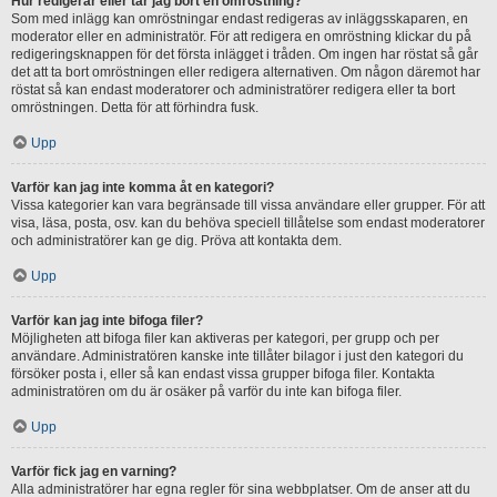
Hur redigerar eller tar jag bort en omröstning?
Som med inlägg kan omröstningar endast redigeras av inläggsskaparen, en
moderator eller en administratör. För att redigera en omröstning klickar du på
redigeringsknappen för det första inlägget i tråden. Om ingen har röstat så går
det att ta bort omröstningen eller redigera alternativen. Om någon däremot har
röstat så kan endast moderatorer och administratörer redigera eller ta bort
omröstningen. Detta för att förhindra fusk.
Upp
Varför kan jag inte komma åt en kategori?
Vissa kategorier kan vara begränsade till vissa användare eller grupper. För att
visa, läsa, posta, osv. kan du behöva speciell tillåtelse som endast moderatorer
och administratörer kan ge dig. Pröva att kontakta dem.
Upp
Varför kan jag inte bifoga filer?
Möjligheten att bifoga filer kan aktiveras per kategori, per grupp och per
användare. Administratören kanske inte tillåter bilagor i just den kategori du
försöker posta i, eller så kan endast vissa grupper bifoga filer. Kontakta
administratören om du är osäker på varför du inte kan bifoga filer.
Upp
Varför fick jag en varning?
Alla administratörer har egna regler för sina webbplatser. Om de anser att du