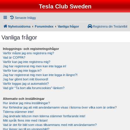
Tesla Club Sweden
Senaste Inlägg
Nyhetssidorna
Forumindex
Vanliga frågor
Registrera din Tesla/elbil
Vanliga frågor
Inloggnings- och registreringsfrågor
Varför måste jag ens registrera mig?
Vad är COPPA?
Varför kan jag inte registrera mig?
Jag har registrerat mig men kan inte logga in!
Varför kan jag inte logga in?
Jag har registrerat mig men kan inte logga in längre?!
Jag har glömt bort mitt lösenord!
Varför loggas jag ut automatiskt?
Vad gör “Ta bort alla forumcookies”-länken?
Alternativ och inställningar
Hur ändrar jag mina inställningar?
Hur förhindrar jag att mitt användarnamn visas i listorna över vilka som är online?
Tiderna stämmer inte!
Jag ändrade tidszon men tiderna stämmer fortfarande inte!
Mitt språk finns inte med i listan!
Vad är det för bild som visas tillsammans med mitt användarnamn?
Hur lägger jag till en visningsbild?