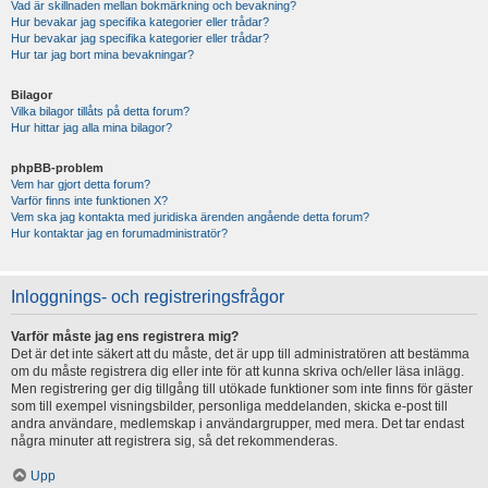
Vad är skillnaden mellan bokmärkning och bevakning?
Hur bevakar jag specifika kategorier eller trådar?
Hur bevakar jag specifika kategorier eller trådar?
Hur tar jag bort mina bevakningar?
Bilagor
Vilka bilagor tillåts på detta forum?
Hur hittar jag alla mina bilagor?
phpBB-problem
Vem har gjort detta forum?
Varför finns inte funktionen X?
Vem ska jag kontakta med juridiska ärenden angående detta forum?
Hur kontaktar jag en forumadministratör?
Inloggnings- och registreringsfrågor
Varför måste jag ens registrera mig?
Det är det inte säkert att du måste, det är upp till administratören att bestämma
om du måste registrera dig eller inte för att kunna skriva och/eller läsa inlägg.
Men registrering ger dig tillgång till utökade funktioner som inte finns för gäster
som till exempel visningsbilder, personliga meddelanden, skicka e-post till
andra användare, medlemskap i användargrupper, med mera. Det tar endast
några minuter att registrera sig, så det rekommenderas.
Upp