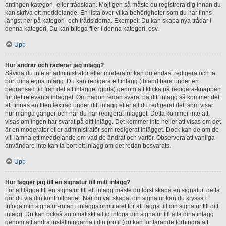
antingen kategori- eller trådsidan. Möjligen så måste du registrera dig innan du
kan skriva ett meddelande. En lista över vilka behörigheter som du har finns
längst ner på kategori- och trådsidorna. Exempel: Du kan skapa nya trådar i
denna kategori, Du kan bifoga filer i denna kategori, osv.
Upp
Hur ändrar och raderar jag inlägg?
Såvida du inte är administratör eller moderator kan du endast redigera och ta
bort dina egna inlägg. Du kan redigera ett inlägg (ibland bara under en
begränsad tid från det att inlägget gjorts) genom att klicka på redigera-knappen
för det relevanta inlägget. Om någon redan svarat på ditt inlägg så kommer det
att finnas en liten textrad under ditt inlägg efter att du redigerat det, som visar
hur många gånger och när du har redigerat inlägget. Detta kommer inte att
visas om ingen har svarat på ditt inlägg. Det kommer inte heller att visas om det
är en moderator eller administratör som redigerat inlägget. Dock kan de om de
vill lämna ett meddelande om vad de ändrat och varför. Observera att vanliga
användare inte kan ta bort ett inlägg om det redan besvarats.
Upp
Hur lägger jag till en signatur till mitt inlägg?
För att lägga till en signatur till ett inlägg måste du först skapa en signatur, detta
gör du via din kontrollpanel. När du väl skapat din signatur kan du kryssa i
Infoga min signatur-rutan i inläggsformuläret för att lägga till din signatur till ditt
inlägg. Du kan också automatiskt alltid infoga din signatur till alla dina inlägg
genom att ändra inställningarna i din profil (du kan fortfarande förhindra att