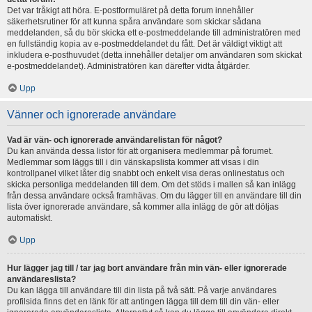
Det var tråkigt att höra. E-postformuläret på detta forum innehåller
säkerhetsrutiner för att kunna spåra användare som skickar sådana
meddelanden, så du bör skicka ett e-postmeddelande till administratören med
en fullständig kopia av e-postmeddelandet du fått. Det är väldigt viktigt att
inkludera e-posthuvudet (detta innehåller detaljer om användaren som skickat
e-postmeddelandet). Administratören kan därefter vidta åtgärder.
Upp
Vänner och ignorerade användare
Vad är vän- och ignorerade användarelistan för något?
Du kan använda dessa listor för att organisera medlemmar på forumet.
Medlemmar som läggs till i din vänskapslista kommer att visas i din
kontrollpanel vilket låter dig snabbt och enkelt visa deras onlinestatus och
skicka personliga meddelanden till dem. Om det stöds i mallen så kan inlägg
från dessa användare också framhävas. Om du lägger till en användare till din
lista över ignorerade användare, så kommer alla inlägg de gör att döljas
automatiskt.
Upp
Hur lägger jag till / tar jag bort användare från min vän- eller ignorerade
användareslista?
Du kan lägga till användare till din lista på två sätt. På varje användares
profilsida finns det en länk för att antingen lägga till dem till din vän- eller