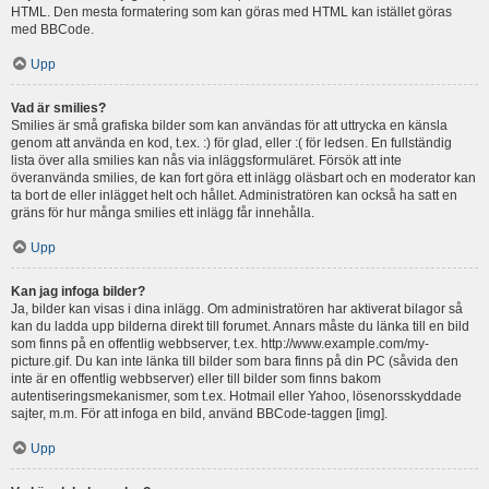
HTML. Den mesta formatering som kan göras med HTML kan istället göras
med BBCode.
Upp
Vad är smilies?
Smilies är små grafiska bilder som kan användas för att uttrycka en känsla
genom att använda en kod, t.ex. :) för glad, eller :( för ledsen. En fullständig
lista över alla smilies kan nås via inläggsformuläret. Försök att inte
överanvända smilies, de kan fort göra ett inlägg oläsbart och en moderator kan
ta bort de eller inlägget helt och hållet. Administratören kan också ha satt en
gräns för hur många smilies ett inlägg får innehålla.
Upp
Kan jag infoga bilder?
Ja, bilder kan visas i dina inlägg. Om administratören har aktiverat bilagor så
kan du ladda upp bilderna direkt till forumet. Annars måste du länka till en bild
som finns på en offentlig webbserver, t.ex. http://www.example.com/my-
picture.gif. Du kan inte länka till bilder som bara finns på din PC (såvida den
inte är en offentlig webbserver) eller till bilder som finns bakom
autentiseringsmekanismer, som t.ex. Hotmail eller Yahoo, lösenorsskyddade
sajter, m.m. För att infoga en bild, använd BBCode-taggen [img].
Upp