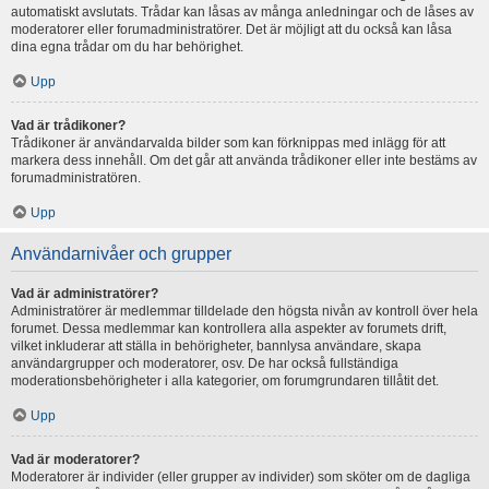
automatiskt avslutats. Trådar kan låsas av många anledningar och de låses av
moderatorer eller forumadministratörer. Det är möjligt att du också kan låsa
dina egna trådar om du har behörighet.
Upp
Vad är trådikoner?
Trådikoner är användarvalda bilder som kan förknippas med inlägg för att
markera dess innehåll. Om det går att använda trådikoner eller inte bestäms av
forumadministratören.
Upp
Användarnivåer och grupper
Vad är administratörer?
Administratörer är medlemmar tilldelade den högsta nivån av kontroll över hela
forumet. Dessa medlemmar kan kontrollera alla aspekter av forumets drift,
vilket inkluderar att ställa in behörigheter, bannlysa användare, skapa
användargrupper och moderatorer, osv. De har också fullständiga
moderationsbehörigheter i alla kategorier, om forumgrundaren tillåtit det.
Upp
Vad är moderatorer?
Moderatorer är individer (eller grupper av individer) som sköter om de dagliga