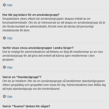
Upp
Hur blir jag ledare för en användargrupp?
Gruppledare utses oftast när användargrupper skapas initialt av en
forumadministratör. Om du är intresserad av att skapa en användargrupp så är
din första kontakt en administratör, försök med att skicka ett personligt
meddelande till dem.
Upp
Varför visas vissa användargrupper i andra färger?
Det är möjligt för administratören att tilldela en färg till medlemmar av en viss
användargrupp för att göra det enkelt att känna igen medlemmar i den
gruppen.
Upp
Vad är en “Standardgrupp”?
Om du är medlem i fler än en användargrupp så bestämmer standardgruppen
vilken gruppfärg och grupptitel som visas för dig. Administratören kan tillåta dig
att byta standardgrupp via din kontrollpanel.
Upp
Vad är “Teamet”-länken för något?