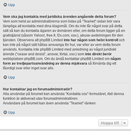
Upp
Vem ska jag kontakta med juridiska ärenden angående detta forum?
Vem som helst av administratörerna som listas på “Teamet”-sidan bör vara
lämpliga att kontakta med dina klagomål. Om du inte får något svar på detta
sätt så kan du kontakta ägaren av domänen eller, om detta forum ligger på en
gratistjänst (såsom Yahoo!, free.fr, f2s.com, osv.), abuse-avdelningen för den
tjänsten. Observera att phpBB Limited
inte har någon som helst kontroll
och
kan inte på något sätt hållas ansvariga för hur, var eller av vem detta forum
används. Kontakta inte phpBB Limited med anledning av något juridiskt
ärende (“cease and desist”, ansvar, förtal, osv.) som
inte direkt berör
webbplatsen phpBB.com. Om du ändå kontaktar phpBB Limited om
någon
form av tredjepartsanvändning av denna mjukvara
så förvänta dig ett
fåordigt svar eller inget svar alls.
Upp
Hur kontaktar jag en forumadministratör?
Alla användar på forumet kan använda "Kontakta oss"-formuläret, ifall denna
funktion är aktiverad utav forumadministratören.
Användare på forumet kan även använda "Teamet"-länken.
Upp
Hoppa till