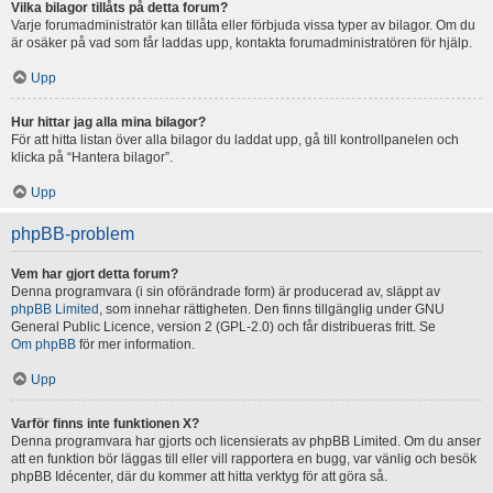
Vilka bilagor tillåts på detta forum?
Varje forumadministratör kan tillåta eller förbjuda vissa typer av bilagor. Om du
är osäker på vad som får laddas upp, kontakta forumadministratören för hjälp.
Upp
Hur hittar jag alla mina bilagor?
För att hitta listan över alla bilagor du laddat upp, gå till kontrollpanelen och
klicka på “Hantera bilagor”.
Upp
phpBB-problem
Vem har gjort detta forum?
Denna programvara (i sin oförändrade form) är producerad av, släppt av
phpBB Limited
, som innehar rättigheten. Den finns tillgänglig under GNU
General Public Licence, version 2 (GPL-2.0) och får distribueras fritt. Se
Om phpBB
för mer information.
Upp
Varför finns inte funktionen X?
Denna programvara har gjorts och licensierats av phpBB Limited. Om du anser
att en funktion bör läggas till eller vill rapportera en bugg, var vänlig och besök
phpBB Idécenter, där du kommer att hitta verktyg för att göra så.