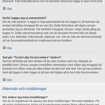
lösenord. Följ instruktionerna och du kommer att kunna logga in igen inom kort.
Upp
Varför loggas jag ut automatiskt?
Om du inte kryssar i Logga in mig automatiskt när du loggar in så kommer du
endast att hållas inloggad för en viss tid. Detta förhindrar att någon annan
använder sig av ditt konto. För att förbli inloggad, kryssa i rutan nästa gång du
loggar in. Detta rekommenderas inte om du besöker forumet från en delad
dator, t.ex. bibliotek, internetcafé, datorsal, osv. Om du inte ser denna kryssruta
så har forumadministratören inaktiverat denna funktion.
Upp
Vad gör “Ta bort alla forumcookies”-länken?
Genom att klicka på den länken så tas alla cookies som har skapats av
phpBB3 bort. Dessa cookies innehåller information som håller dig inloggad på
forumet och håller reda på vilka trådar du läst och inte läst. Om du har problem
med att logga in eller logga ut så kan det hjälpa att ta bort alla forumcookies.
Upp
Alternativ och inställningar
Hur ändrar jag mina inställningar?
Om du är registrerad så sparas alla dina inställningar i forumets databas. För
att ändra inställningar, klicka på Kontrollpanel-länken (finns oftast längst upp