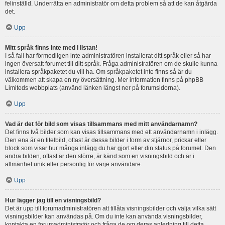
felinställd. Underrätta en administratör om detta problem så att de kan åtgärda
det.
Upp
Mitt språk finns inte med i listan!
I så fall har förmodligen inte administratören installerat ditt språk eller så har
ingen översatt forumet till ditt språk. Fråga administratören om de skulle kunna
installera språkpaketet du vill ha. Om språkpaketet inte finns så är du
välkommen att skapa en ny översättning. Mer information finns på phpBB
Limiteds webbplats (använd länken längst ner på forumsidorna).
Upp
Vad är det för bild som visas tillsammans med mitt användarnamn?
Det finns två bilder som kan visas tillsammans med ett användarnamn i inlägg.
Den ena är en titelbild, oftast är dessa bilder i form av stjärnor, prickar eller
block som visar hur många inlägg du har gjort eller din status på forumet. Den
andra bilden, oftast är den större, är känd som en visningsbild och är i
allmänhet unik eller personlig för varje användare.
Upp
Hur lägger jag till en visningsbild?
Det är upp till forumadministratören att tillåta visningsbilder och välja vilka sätt
visningsbilder kan användas på. Om du inte kan använda visningsbilder,
kontakta en forumadministratör och fråga de om deras anledning till detta.