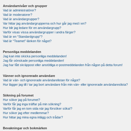
Användarnivåer och grupper
Vad är administratörer?
Vad är moderatorer?
Vad är användargrupper?
Var hittar jag användargrupperna och hur går jag med i en?
Hur blir jag ledare för en användargrupp?
Varför visas vissa användargrupper i andra färger?
Vad är en “Standardgrupp”?
Vad är “Teamet”-länken för något?
Personliga meddelanden
Jag kan inte skicka personliga meddelanden!
Jag får oönskade personliga meddelanden!
Jag har fått skräppost eller anstötliga e-postmeddelanden från någon på detta forum!
Vänner och ignorerade användare
Vad är vän- och ignorerade användarelistan för något?
Hur lägger jag till / tar jag bort användare från min vän- eller ignorerade användareslista?
Sökning på forumet
Hur söker jag på forumet?
Varför får jag inga träffar på min sökning?
Varför får jag en tom sida när jag försöker söka!?
Hur söker jag efter medlemmar?
Hur hittar jag mina egna inlägg och trådar?
Bevakningar och bokmärken