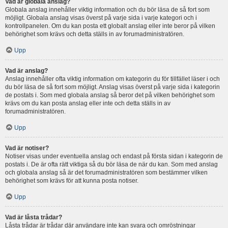
Vad är globala anslag?
Globala anslag innehåller viktig information och du bör läsa de så fort som
möjligt. Globala anslag visas överst på varje sida i varje kategori och i
kontrollpanelen. Om du kan posta ett globalt anslag eller inte beror på vilken
behörighet som krävs och detta ställs in av forumadministratören.
Upp
Vad är anslag?
Anslag innehåller ofta viktig information om kategorin du för tillfället läser i och
du bör läsa de så fort som möjligt. Anslag visas överst på varje sida i kategorin
de postats i. Som med globala anslag så beror det på vilken behörighet som
krävs om du kan posta anslag eller inte och detta ställs in av
forumadministratören.
Upp
Vad är notiser?
Notiser visas under eventuella anslag och endast på första sidan i kategorin de
postats i. De är ofta rätt viktiga så du bör läsa de när du kan. Som med anslag
och globala anslag så är det forumadministratören som bestämmer vilken
behörighet som krävs för att kunna posta notiser.
Upp
Vad är låsta trådar?
Låsta trådar är trådar där användare inte kan svara och omröstningar