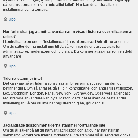
på forumsidorna men så är inte alltid fallet). Här kan du ändra alla dina
inställningar och alternativ.
Upp
Hur förhindrar jag att mitt användarnamn visas i listorna över vilka som är
online?
I kontrollpanelen under “Inställningar” finns alternativet Dölj att jag är online.
Om du sätter denna inställning till Ja så kommer du endast att visas för
administratörer, moderatorer och dig själv. Du kommer att räknas som en dold
användare.
Upp
Tiderna stämmer inte!
Det kan vara så att tiderna som visas är för en annan tidszon än den du
befinner dig i. Om så är fallet, gå till din kontrollpanel och ändra till rätt tidszon,
t.ex. Stockholm, London, Paris, New York, Sydney, osv. Observera att endast
registrerade användare kan byta tidszon, detta gäller även de flesta andra
inställningar. Så om du inte har registrerat dig än, gör det nu!
Upp
Jag ändrade tidszon men tiderna stämmer fortfarande inte!
Om du är säker på att du har valt rätt tidszon och att du har har ställt in
sommartid korrekt och tiderna fortfarande inte stämmer så är serverns klocka