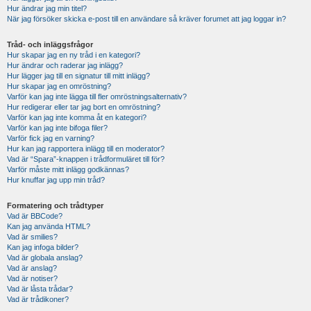
Hur ändrar jag min titel?
När jag försöker skicka e-post till en användare så kräver forumet att jag loggar in?
Tråd- och inläggsfrågor
Hur skapar jag en ny tråd i en kategori?
Hur ändrar och raderar jag inlägg?
Hur lägger jag till en signatur till mitt inlägg?
Hur skapar jag en omröstning?
Varför kan jag inte lägga till fler omröstningsalternativ?
Hur redigerar eller tar jag bort en omröstning?
Varför kan jag inte komma åt en kategori?
Varför kan jag inte bifoga filer?
Varför fick jag en varning?
Hur kan jag rapportera inlägg till en moderator?
Vad är “Spara”-knappen i trådformuläret till för?
Varför måste mitt inlägg godkännas?
Hur knuffar jag upp min tråd?
Formatering och trådtyper
Vad är BBCode?
Kan jag använda HTML?
Vad är smilies?
Kan jag infoga bilder?
Vad är globala anslag?
Vad är anslag?
Vad är notiser?
Vad är låsta trådar?
Vad är trådikoner?