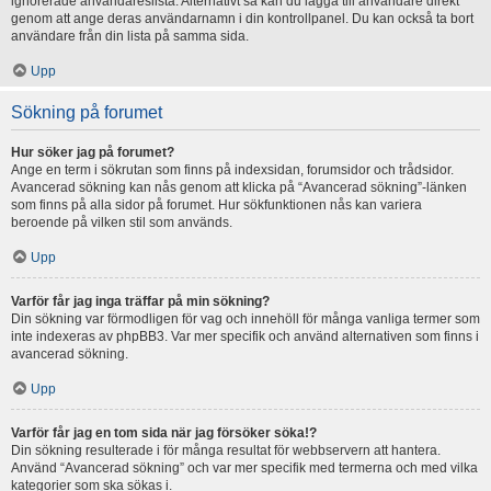
ignorerade användareslista. Alternativt så kan du lägga till användare direkt
genom att ange deras användarnamn i din kontrollpanel. Du kan också ta bort
användare från din lista på samma sida.
Upp
Sökning på forumet
Hur söker jag på forumet?
Ange en term i sökrutan som finns på indexsidan, forumsidor och trådsidor.
Avancerad sökning kan nås genom att klicka på “Avancerad sökning”-länken
som finns på alla sidor på forumet. Hur sökfunktionen nås kan variera
beroende på vilken stil som används.
Upp
Varför får jag inga träffar på min sökning?
Din sökning var förmodligen för vag och innehöll för många vanliga termer som
inte indexeras av phpBB3. Var mer specifik och använd alternativen som finns i
avancerad sökning.
Upp
Varför får jag en tom sida när jag försöker söka!?
Din sökning resulterade i för många resultat för webbservern att hantera.
Använd “Avancerad sökning” och var mer specifik med termerna och med vilka
kategorier som ska sökas i.