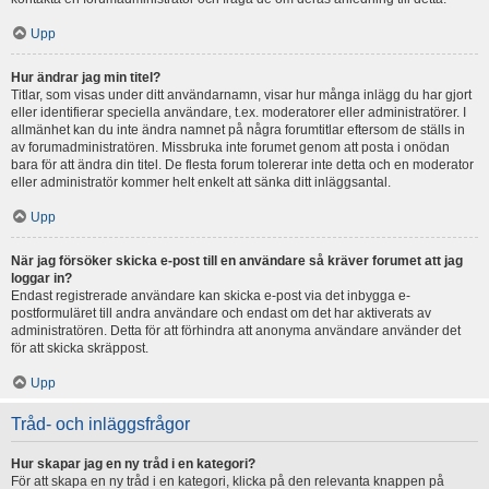
Upp
Hur ändrar jag min titel?
Titlar, som visas under ditt användarnamn, visar hur många inlägg du har gjort
eller identifierar speciella användare, t.ex. moderatorer eller administratörer. I
allmänhet kan du inte ändra namnet på några forumtitlar eftersom de ställs in
av forumadministratören. Missbruka inte forumet genom att posta i onödan
bara för att ändra din titel. De flesta forum tolererar inte detta och en moderator
eller administratör kommer helt enkelt att sänka ditt inläggsantal.
Upp
När jag försöker skicka e-post till en användare så kräver forumet att jag
loggar in?
Endast registrerade användare kan skicka e-post via det inbygga e-
postformuläret till andra användare och endast om det har aktiverats av
administratören. Detta för att förhindra att anonyma användare använder det
för att skicka skräppost.
Upp
Tråd- och inläggsfrågor
Hur skapar jag en ny tråd i en kategori?
För att skapa en ny tråd i en kategori, klicka på den relevanta knappen på