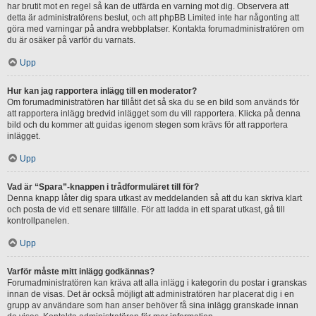
har brutit mot en regel så kan de utfärda en varning mot dig. Observera att
detta är administratörens beslut, och att phpBB Limited inte har någonting att
göra med varningar på andra webbplatser. Kontakta forumadministratören om
du är osäker på varför du varnats.
Upp
Hur kan jag rapportera inlägg till en moderator?
Om forumadministratören har tillåtit det så ska du se en bild som används för
att rapportera inlägg bredvid inlägget som du vill rapportera. Klicka på denna
bild och du kommer att guidas igenom stegen som krävs för att rapportera
inlägget.
Upp
Vad är “Spara”-knappen i trådformuläret till för?
Denna knapp låter dig spara utkast av meddelanden så att du kan skriva klart
och posta de vid ett senare tillfälle. För att ladda in ett sparat utkast, gå till
kontrollpanelen.
Upp
Varför måste mitt inlägg godkännas?
Forumadministratören kan kräva att alla inlägg i kategorin du postar i granskas
innan de visas. Det är också möjligt att administratören har placerat dig i en
grupp av användare som han anser behöver få sina inlägg granskade innan