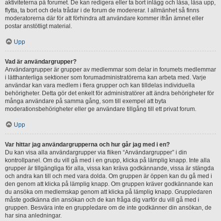
aktiviteterna på forumet. De kan redigera eller ta bort inlägg och låsa, låsa upp,
flytta, ta bort och dela trådar i de forum de modererar. I allmänhet så finns
moderatorerna där för att förhindra att användare kommer ifrån ämnet eller
postar anstötligt material.
Upp
Vad är användargrupper?
Användargrupper är grupper av medlemmar som delar in forumets medlemmar
i lätthanterliga sektioner som forumadministratörerna kan arbeta med. Varje
användar kan vara medlem i flera grupper och kan tilldelas individuella
behörigheter. Detta gör det enkelt för administratörer att ändra behörigheter för
många användare på samma gång, som till exempel att byta
moderationsbehörigheter eller ge användare tillgång till ett privat forum.
Upp
Var hittar jag användargrupperna och hur går jag med i en?
Du kan visa alla användargrupper via fliken “Användargrupper” i din
kontrollpanel. Om du vill gå med i en grupp, klicka på lämplig knapp. Inte alla
grupper är tillgängliga för alla, vissa kan kräva godkännande, vissa är stängda
och andra kan till och med vara dolda. Om gruppen är öppen kan du gå med i
den genom att klicka på lämplig knapp. Om gruppen kräver godkännande kan
du ansöka om medlemskap genom att klicka på lämplig knapp. Gruppledaren
måste godkänna din ansökan och de kan fråga dig varför du vill gå med i
gruppen. Besvära inte en gruppledare om de inte godkänner din ansökan, de
har sina anledningar.