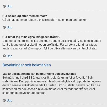
Upp
Hur söker jag efter medlemmar?
Gå till “Medlemmar”-sidan och klicka på “Hitta en medlem”-länken.
Upp
Hur hittar jag mina egna inlägg och trådar?
Dina egna inlägg kan hittas antingen genom att klicka på “Visa dina inlägg” i
kontrollpanelen eller via din egen profilsida. För att söka efter dina trådar,
använd avancerad sökning och fyll i de olika alternativen på lämpligt sätt.
Upp
Bevakningar och bokmärken
Vad är skillnaden mellan bokmärkning och bevakning?
Bokmärkning i phpBB3 är ganska likt bokmärkning (eller favoriter) i din
webbläsare. Du uppmärksammas inte nödvändigtvis vid uppdateringar, men
du kan senare enkelt återvända till tråden. Om du istället bevakar en tråd så
kommer du meddelas via din valda metod eller metoder när tråden eller
kategorin du bevakar uppdateras.
Upp