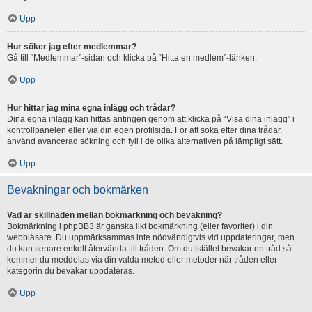
Upp
Hur söker jag efter medlemmar?
Gå till “Medlemmar”-sidan och klicka på “Hitta en medlem”-länken.
Upp
Hur hittar jag mina egna inlägg och trådar?
Dina egna inlägg kan hittas antingen genom att klicka på “Visa dina inlägg” i
kontrollpanelen eller via din egen profilsida. För att söka efter dina trådar,
använd avancerad sökning och fyll i de olika alternativen på lämpligt sätt.
Upp
Bevakningar och bokmärken
Vad är skillnaden mellan bokmärkning och bevakning?
Bokmärkning i phpBB3 är ganska likt bokmärkning (eller favoriter) i din
webbläsare. Du uppmärksammas inte nödvändigtvis vid uppdateringar, men
du kan senare enkelt återvända till tråden. Om du istället bevakar en tråd så
kommer du meddelas via din valda metod eller metoder när tråden eller
kategorin du bevakar uppdateras.
Upp