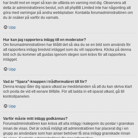
har brutit mot en regel så kan de utfärda en varning mot dig. Observera att
detta är administratörens beslut, och att phpBB Limited inte har någonting att
göra med varningar på andra webbplatser. Kontakta forumadministratören om
du är osäker på varför du varnats.
Upp
Hur kan jag rapportera inlägg till en moderator?
Om forumadministratören har tillåtit det så ska du se en bild som används för
att rapportera inlägg bredvid inlägget som du vill rapportera. Klicka på denna
bild och du kommer att guidas igenom stegen som krävs för att rapportera
inlägget.
Upp
Vad är “Spara”-knappen i trådformuläret till för?
Denna knapp låter dig spara utkast av meddelanden så att du kan skriva klart
och posta de vid ett senare tillfälle. För att ladda in ett sparat utkast, gå till
kontrollpanelen.
Upp
Varför måste mitt inlägg godkännas?
Forumadministratören kan kräva att alla inlägg i kategorin du postar i granskas
innan de visas. Det är också möjligt att administratören har placerat dig i en
grupp av användare som han anser behöver få sina inlägg granskade innan