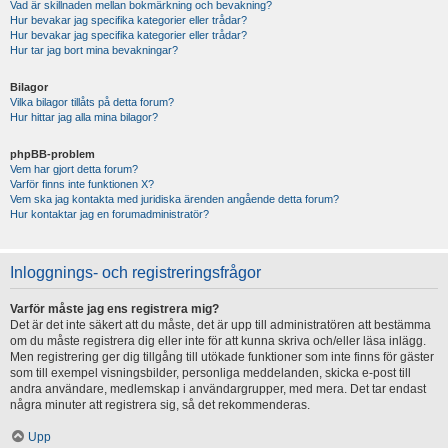
Vad är skillnaden mellan bokmärkning och bevakning?
Hur bevakar jag specifika kategorier eller trådar?
Hur bevakar jag specifika kategorier eller trådar?
Hur tar jag bort mina bevakningar?
Bilagor
Vilka bilagor tillåts på detta forum?
Hur hittar jag alla mina bilagor?
phpBB-problem
Vem har gjort detta forum?
Varför finns inte funktionen X?
Vem ska jag kontakta med juridiska ärenden angående detta forum?
Hur kontaktar jag en forumadministratör?
Inloggnings- och registreringsfrågor
Varför måste jag ens registrera mig?
Det är det inte säkert att du måste, det är upp till administratören att bestämma
om du måste registrera dig eller inte för att kunna skriva och/eller läsa inlägg.
Men registrering ger dig tillgång till utökade funktioner som inte finns för gäster
som till exempel visningsbilder, personliga meddelanden, skicka e-post till
andra användare, medlemskap i användargrupper, med mera. Det tar endast
några minuter att registrera sig, så det rekommenderas.
Upp