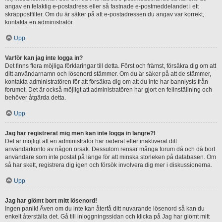
angav en felaktig e-postadress eller så fastnade e-postmeddelandet i ett
skräppostfilter. Om du är säker på att e-postadressen du angav var korrekt,
kontakta en administratör.
Upp
Varför kan jag inte logga in?
Det finns flera möjliga förklaringar till detta. Först och främst, försäkra dig om att
ditt användarnamn och lösenord stämmer. Om du är säker på att de stämmer,
kontakta administratören för att försäkra dig om att du inte har bannlysts från
forumet. Det är också möjligt att administratören har gjort en felinställning och
behöver åtgärda detta.
Upp
Jag har registrerat mig men kan inte logga in längre?!
Det är möjligt att en administratör har raderat eller inaktiverat ditt
användarkonto av någon orsak. Dessutom rensar många forum då och då bort
användare som inte postat på länge för att minska storleken på databasen. Om
så har skett, registrera dig igen och försök involvera dig mer i diskussionerna.
Upp
Jag har glömt bort mitt lösenord!
Ingen panik! Även om du inte kan återfå ditt nuvarande lösenord så kan du
enkelt återställa det. Gå till inloggningssidan och klicka på Jag har glömt mitt