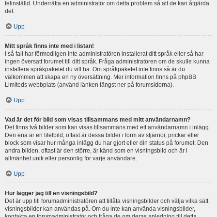
felinställd. Underrätta en administratör om detta problem så att de kan åtgärda
det.
Upp
Mitt språk finns inte med i listan!
I så fall har förmodligen inte administratören installerat ditt språk eller så har
ingen översatt forumet till ditt språk. Fråga administratören om de skulle kunna
installera språkpaketet du vill ha. Om språkpaketet inte finns så är du
välkommen att skapa en ny översättning. Mer information finns på phpBB
Limiteds webbplats (använd länken längst ner på forumsidorna).
Upp
Vad är det för bild som visas tillsammans med mitt användarnamn?
Det finns två bilder som kan visas tillsammans med ett användarnamn i inlägg.
Den ena är en titelbild, oftast är dessa bilder i form av stjärnor, prickar eller
block som visar hur många inlägg du har gjort eller din status på forumet. Den
andra bilden, oftast är den större, är känd som en visningsbild och är i
allmänhet unik eller personlig för varje användare.
Upp
Hur lägger jag till en visningsbild?
Det är upp till forumadministratören att tillåta visningsbilder och välja vilka sätt
visningsbilder kan användas på. Om du inte kan använda visningsbilder,
kontakta en forumadministratör och fråga de om deras anledning till detta.