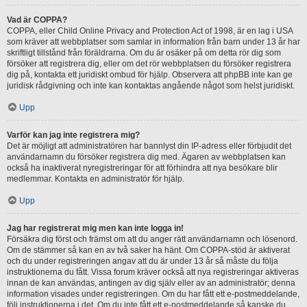
Vad är COPPA?
COPPA, eller Child Online Privacy and Protection Act of 1998, är en lag i USA
som kräver att webbplatser som samlar in information från barn under 13 år har
skriftligt tillstånd från föräldrarna. Om du är osäker på om detta rör dig som
försöker att registrera dig, eller om det rör webbplatsen du försöker registrera
dig på, kontakta ett juridiskt ombud för hjälp. Observera att phpBB inte kan ge
juridisk rådgivning och inte kan kontaktas angående något som helst juridiskt.
Upp
Varför kan jag inte registrera mig?
Det är möjligt att administratören har bannlyst din IP-adress eller förbjudit det
användarnamn du försöker registrera dig med. Ägaren av webbplatsen kan
också ha inaktiverat nyregistreringar för att förhindra att nya besökare blir
medlemmar. Kontakta en administratör för hjälp.
Upp
Jag har registrerat mig men kan inte logga in!
Försäkra dig först och främst om att du anger rätt användarnamn och lösenord.
Om de stämmer så kan en av två saker ha hänt. Om COPPA-stöd är aktiverat
och du under registreringen angav att du är under 13 år så måste du följa
instruktionerna du fått. Vissa forum kräver också att nya registreringar aktiveras
innan de kan användas, antingen av dig själv eller av an administratör; denna
information visades under registreringen. Om du har fått ett e-postmeddelande,
följ instruktionerna i det. Om du inte fått ett e-postmeddelande så kanske du