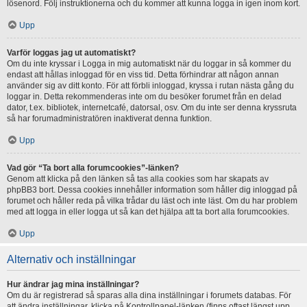
lösenord. Följ instruktionerna och du kommer att kunna logga in igen inom kort.
Upp
Varför loggas jag ut automatiskt?
Om du inte kryssar i Logga in mig automatiskt när du loggar in så kommer du
endast att hållas inloggad för en viss tid. Detta förhindrar att någon annan
använder sig av ditt konto. För att förbli inloggad, kryssa i rutan nästa gång du
loggar in. Detta rekommenderas inte om du besöker forumet från en delad
dator, t.ex. bibliotek, internetcafé, datorsal, osv. Om du inte ser denna kryssruta
så har forumadministratören inaktiverat denna funktion.
Upp
Vad gör “Ta bort alla forumcookies”-länken?
Genom att klicka på den länken så tas alla cookies som har skapats av
phpBB3 bort. Dessa cookies innehåller information som håller dig inloggad på
forumet och håller reda på vilka trådar du läst och inte läst. Om du har problem
med att logga in eller logga ut så kan det hjälpa att ta bort alla forumcookies.
Upp
Alternativ och inställningar
Hur ändrar jag mina inställningar?
Om du är registrerad så sparas alla dina inställningar i forumets databas. För
att ändra inställningar, klicka på Kontrollpanel-länken (finns oftast längst upp