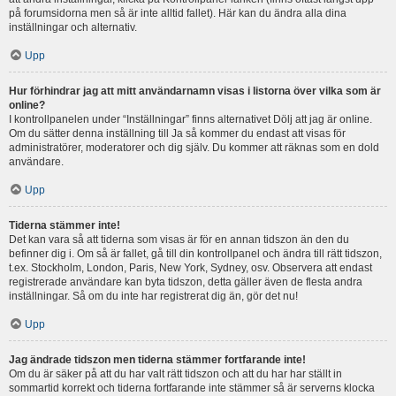
på forumsidorna men så är inte alltid fallet). Här kan du ändra alla dina
inställningar och alternativ.
Upp
Hur förhindrar jag att mitt användarnamn visas i listorna över vilka som är
online?
I kontrollpanelen under “Inställningar” finns alternativet Dölj att jag är online.
Om du sätter denna inställning till Ja så kommer du endast att visas för
administratörer, moderatorer och dig själv. Du kommer att räknas som en dold
användare.
Upp
Tiderna stämmer inte!
Det kan vara så att tiderna som visas är för en annan tidszon än den du
befinner dig i. Om så är fallet, gå till din kontrollpanel och ändra till rätt tidszon,
t.ex. Stockholm, London, Paris, New York, Sydney, osv. Observera att endast
registrerade användare kan byta tidszon, detta gäller även de flesta andra
inställningar. Så om du inte har registrerat dig än, gör det nu!
Upp
Jag ändrade tidszon men tiderna stämmer fortfarande inte!
Om du är säker på att du har valt rätt tidszon och att du har har ställt in
sommartid korrekt och tiderna fortfarande inte stämmer så är serverns klocka