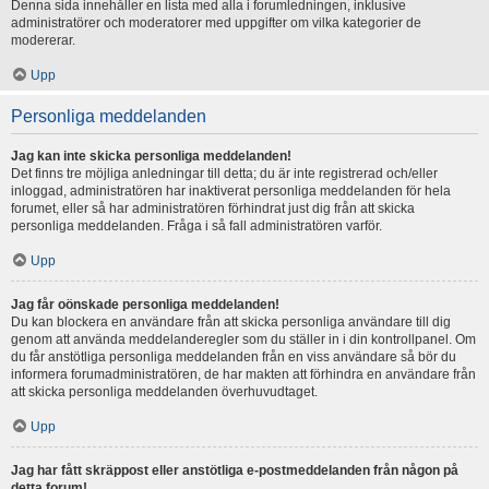
Denna sida innehåller en lista med alla i forumledningen, inklusive
administratörer och moderatorer med uppgifter om vilka kategorier de
modererar.
Upp
Personliga meddelanden
Jag kan inte skicka personliga meddelanden!
Det finns tre möjliga anledningar till detta; du är inte registrerad och/eller
inloggad, administratören har inaktiverat personliga meddelanden för hela
forumet, eller så har administratören förhindrat just dig från att skicka
personliga meddelanden. Fråga i så fall administratören varför.
Upp
Jag får oönskade personliga meddelanden!
Du kan blockera en användare från att skicka personliga användare till dig
genom att använda meddelanderegler som du ställer in i din kontrollpanel. Om
du får anstötliga personliga meddelanden från en viss användare så bör du
informera forumadministratören, de har makten att förhindra en användare från
att skicka personliga meddelanden överhuvudtaget.
Upp
Jag har fått skräppost eller anstötliga e-postmeddelanden från någon på
detta forum!