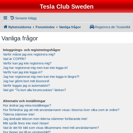
Tesla Club Sweden
Senaste Inlägg
Nyhetssidorna
Forumindex
Vanliga frågor
Registrera din Tesla/elbil
Vanliga frågor
Inloggnings- och registreringsfrågor
Varför måste jag ens registrera mig?
Vad är COPPA?
Varför kan jag inte registrera mig?
Jag har registrerat mig men kan inte logga in!
Varför kan jag inte logga in?
Jag har registrerat mig men kan inte logga in längre?!
Jag har glömt bort mitt lösenord!
Varför loggas jag ut automatiskt?
Vad gör “Ta bort alla forumcookies”-länken?
Alternativ och inställningar
Hur ändrar jag mina inställningar?
Hur förhindrar jag att mitt användarnamn visas i listorna över vilka som är online?
Tiderna stämmer inte!
Jag ändrade tidszon men tiderna stämmer fortfarande inte!
Mitt språk finns inte med i listan!
Vad är det för bild som visas tillsammans med mitt användarnamn?
Hur lägger jag till en visningsbild?