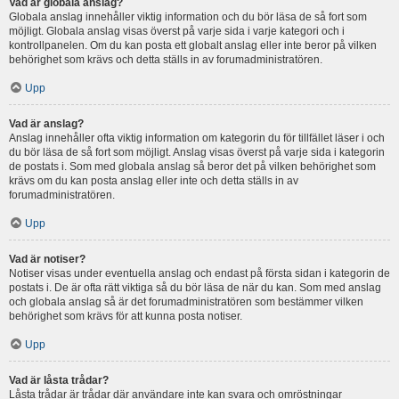
Vad är globala anslag?
Globala anslag innehåller viktig information och du bör läsa de så fort som
möjligt. Globala anslag visas överst på varje sida i varje kategori och i
kontrollpanelen. Om du kan posta ett globalt anslag eller inte beror på vilken
behörighet som krävs och detta ställs in av forumadministratören.
Upp
Vad är anslag?
Anslag innehåller ofta viktig information om kategorin du för tillfället läser i och
du bör läsa de så fort som möjligt. Anslag visas överst på varje sida i kategorin
de postats i. Som med globala anslag så beror det på vilken behörighet som
krävs om du kan posta anslag eller inte och detta ställs in av
forumadministratören.
Upp
Vad är notiser?
Notiser visas under eventuella anslag och endast på första sidan i kategorin de
postats i. De är ofta rätt viktiga så du bör läsa de när du kan. Som med anslag
och globala anslag så är det forumadministratören som bestämmer vilken
behörighet som krävs för att kunna posta notiser.
Upp
Vad är låsta trådar?
Låsta trådar är trådar där användare inte kan svara och omröstningar