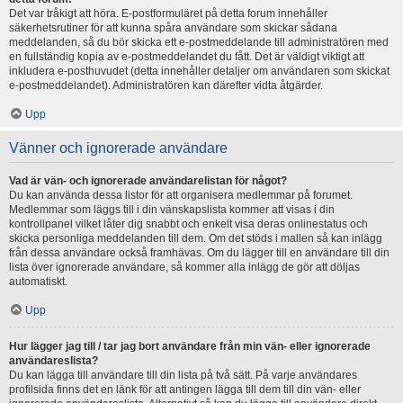
Det var tråkigt att höra. E-postformuläret på detta forum innehåller
säkerhetsrutiner för att kunna spåra användare som skickar sådana
meddelanden, så du bör skicka ett e-postmeddelande till administratören med
en fullständig kopia av e-postmeddelandet du fått. Det är väldigt viktigt att
inkludera e-posthuvudet (detta innehåller detaljer om användaren som skickat
e-postmeddelandet). Administratören kan därefter vidta åtgärder.
Upp
Vänner och ignorerade användare
Vad är vän- och ignorerade användarelistan för något?
Du kan använda dessa listor för att organisera medlemmar på forumet.
Medlemmar som läggs till i din vänskapslista kommer att visas i din
kontrollpanel vilket låter dig snabbt och enkelt visa deras onlinestatus och
skicka personliga meddelanden till dem. Om det stöds i mallen så kan inlägg
från dessa användare också framhävas. Om du lägger till en användare till din
lista över ignorerade användare, så kommer alla inlägg de gör att döljas
automatiskt.
Upp
Hur lägger jag till / tar jag bort användare från min vän- eller ignorerade
användareslista?
Du kan lägga till användare till din lista på två sätt. På varje användares
profilsida finns det en länk för att antingen lägga till dem till din vän- eller