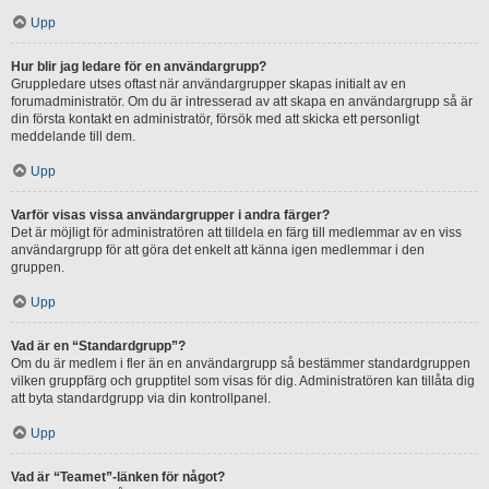
Upp
Hur blir jag ledare för en användargrupp?
Gruppledare utses oftast när användargrupper skapas initialt av en
forumadministratör. Om du är intresserad av att skapa en användargrupp så är
din första kontakt en administratör, försök med att skicka ett personligt
meddelande till dem.
Upp
Varför visas vissa användargrupper i andra färger?
Det är möjligt för administratören att tilldela en färg till medlemmar av en viss
användargrupp för att göra det enkelt att känna igen medlemmar i den
gruppen.
Upp
Vad är en “Standardgrupp”?
Om du är medlem i fler än en användargrupp så bestämmer standardgruppen
vilken gruppfärg och grupptitel som visas för dig. Administratören kan tillåta dig
att byta standardgrupp via din kontrollpanel.
Upp
Vad är “Teamet”-länken för något?