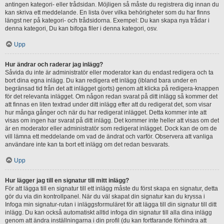
antingen kategori- eller trådsidan. Möjligen så måste du registrera dig innan du
kan skriva ett meddelande. En lista över vilka behörigheter som du har finns
längst ner på kategori- och trådsidorna. Exempel: Du kan skapa nya trådar i
denna kategori, Du kan bifoga filer i denna kategori, osv.
Upp
Hur ändrar och raderar jag inlägg?
Såvida du inte är administratör eller moderator kan du endast redigera och ta
bort dina egna inlägg. Du kan redigera ett inlägg (ibland bara under en
begränsad tid från det att inlägget gjorts) genom att klicka på redigera-knappen
för det relevanta inlägget. Om någon redan svarat på ditt inlägg så kommer det
att finnas en liten textrad under ditt inlägg efter att du redigerat det, som visar
hur många gånger och när du har redigerat inlägget. Detta kommer inte att
visas om ingen har svarat på ditt inlägg. Det kommer inte heller att visas om det
är en moderator eller administratör som redigerat inlägget. Dock kan de om de
vill lämna ett meddelande om vad de ändrat och varför. Observera att vanliga
användare inte kan ta bort ett inlägg om det redan besvarats.
Upp
Hur lägger jag till en signatur till mitt inlägg?
För att lägga till en signatur till ett inlägg måste du först skapa en signatur, detta
gör du via din kontrollpanel. När du väl skapat din signatur kan du kryssa i
Infoga min signatur-rutan i inläggsformuläret för att lägga till din signatur till ditt
inlägg. Du kan också automatiskt alltid infoga din signatur till alla dina inlägg
genom att ändra inställningarna i din profil (du kan fortfarande förhindra att