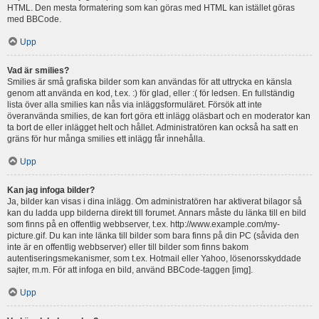
HTML. Den mesta formatering som kan göras med HTML kan istället göras
med BBCode.
Upp
Vad är smilies?
Smilies är små grafiska bilder som kan användas för att uttrycka en känsla
genom att använda en kod, t.ex. :) för glad, eller :( för ledsen. En fullständig
lista över alla smilies kan nås via inläggsformuläret. Försök att inte
överanvända smilies, de kan fort göra ett inlägg oläsbart och en moderator kan
ta bort de eller inlägget helt och hållet. Administratören kan också ha satt en
gräns för hur många smilies ett inlägg får innehålla.
Upp
Kan jag infoga bilder?
Ja, bilder kan visas i dina inlägg. Om administratören har aktiverat bilagor så
kan du ladda upp bilderna direkt till forumet. Annars måste du länka till en bild
som finns på en offentlig webbserver, t.ex. http://www.example.com/my-
picture.gif. Du kan inte länka till bilder som bara finns på din PC (såvida den
inte är en offentlig webbserver) eller till bilder som finns bakom
autentiseringsmekanismer, som t.ex. Hotmail eller Yahoo, lösenorsskyddade
sajter, m.m. För att infoga en bild, använd BBCode-taggen [img].
Upp