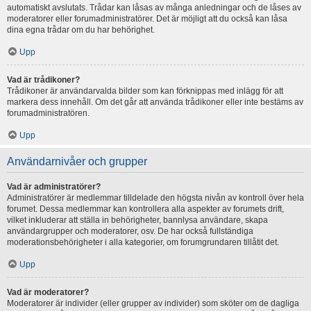
automatiskt avslutats. Trådar kan låsas av många anledningar och de låses av
moderatorer eller forumadministratörer. Det är möjligt att du också kan låsa
dina egna trådar om du har behörighet.
Upp
Vad är trådikoner?
Trådikoner är användarvalda bilder som kan förknippas med inlägg för att
markera dess innehåll. Om det går att använda trådikoner eller inte bestäms av
forumadministratören.
Upp
Användarnivåer och grupper
Vad är administratörer?
Administratörer är medlemmar tilldelade den högsta nivån av kontroll över hela
forumet. Dessa medlemmar kan kontrollera alla aspekter av forumets drift,
vilket inkluderar att ställa in behörigheter, bannlysa användare, skapa
användargrupper och moderatorer, osv. De har också fullständiga
moderationsbehörigheter i alla kategorier, om forumgrundaren tillåtit det.
Upp
Vad är moderatorer?
Moderatorer är individer (eller grupper av individer) som sköter om de dagliga