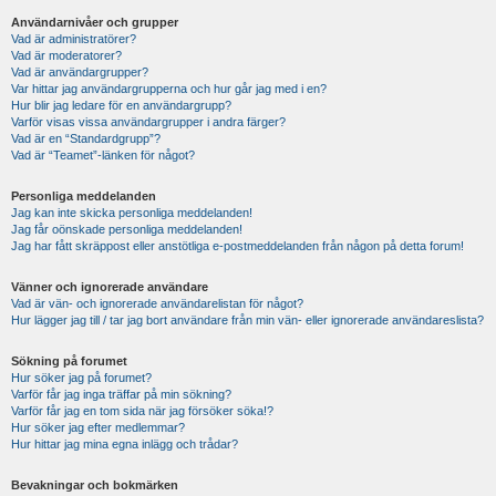
Användarnivåer och grupper
Vad är administratörer?
Vad är moderatorer?
Vad är användargrupper?
Var hittar jag användargrupperna och hur går jag med i en?
Hur blir jag ledare för en användargrupp?
Varför visas vissa användargrupper i andra färger?
Vad är en “Standardgrupp”?
Vad är “Teamet”-länken för något?
Personliga meddelanden
Jag kan inte skicka personliga meddelanden!
Jag får oönskade personliga meddelanden!
Jag har fått skräppost eller anstötliga e-postmeddelanden från någon på detta forum!
Vänner och ignorerade användare
Vad är vän- och ignorerade användarelistan för något?
Hur lägger jag till / tar jag bort användare från min vän- eller ignorerade användareslista?
Sökning på forumet
Hur söker jag på forumet?
Varför får jag inga träffar på min sökning?
Varför får jag en tom sida när jag försöker söka!?
Hur söker jag efter medlemmar?
Hur hittar jag mina egna inlägg och trådar?
Bevakningar och bokmärken