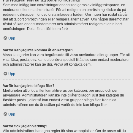
Hur redigerar eller tar jag bort en omröstning?
Som med inlägg kan omröstningar endast redigeras av inläggsskaparen, en
moderator eller en administratör. För att redigera en omröstning klickar du på
redigeringsknappen för det första inlägget i tråden. Om ingen har röstat så går
det att ta bort omröstningen eller redigera alternativen. Om någon däremot har
röstat så kan endast moderatorer och administratörer redigera eller ta bort
omröstningen. Detta för att förhindra fusk.
Upp
Varför kan jag inte komma åt en kategori?
Vissa kategorier kan vara begränsade till vissa användare eller grupper. För att
visa, läsa, posta, osv. kan du behöva speciell tillåtelse som endast moderatorer
och administratörer kan ge dig. Pröva att kontakta dem.
Upp
Varför kan jag inte bifoga filer?
Möjligheten att bifoga filer kan aktiveras per kategori, per grupp och per
användare. Administratören kanske inte tillåter bilagor i just den kategori du
försöker posta i, eller så kan endast vissa grupper bifoga filer. Kontakta
administratören om du är osäker på varför du inte kan bifoga filer.
Upp
Varför fick jag en varning?
Alla administratörer har egna regler för sina webbplatser. Om de anser att du