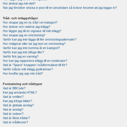
Hur ändrar jag min titel?
När jag försöker skicka e-post till en användare så kräver forumet att jag loggar in?
Tråd- och inläggsfrågor
Hur skapar jag en ny tråd i en kategori?
Hur ändrar och raderar jag inlägg?
Hur lägger jag till en signatur till mitt inlägg?
Hur skapar jag en omröstning?
Varför kan jag inte lägga till fler omröstningsalternativ?
Hur redigerar eller tar jag bort en omröstning?
Varför kan jag inte komma åt en kategori?
Varför kan jag inte bifoga filer?
Varför fick jag en varning?
Hur kan jag rapportera inlägg till en moderator?
Vad är “Spara”-knappen i trådformuläret till för?
Varför måste mitt inlägg godkännas?
Hur knuffar jag upp min tråd?
Formatering och trådtyper
Vad är BBCode?
Kan jag använda HTML?
Vad är smilies?
Kan jag infoga bilder?
Vad är globala anslag?
Vad är anslag?
Vad är notiser?
Vad är låsta trådar?
Vad är trådikoner?