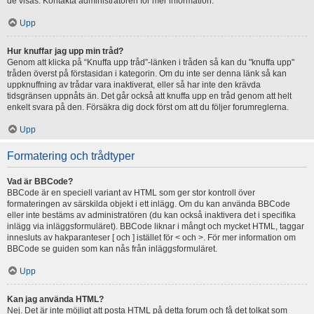
de visas. Kontakta administratören för mer information.
Upp
Hur knuffar jag upp min tråd?
Genom att klicka på “Knuffa upp tråd”-länken i tråden så kan du "knuffa upp"
tråden överst på förstasidan i kategorin. Om du inte ser denna länk så kan
uppknuffning av trådar vara inaktiverat, eller så har inte den krävda
tidsgränsen uppnåts än. Det går också att knuffa upp en tråd genom att helt
enkelt svara på den. Försäkra dig dock först om att du följer forumreglerna.
Upp
Formatering och trådtyper
Vad är BBCode?
BBCode är en speciell variant av HTML som ger stor kontroll över
formateringen av särskilda objekt i ett inlägg. Om du kan använda BBCode
eller inte bestäms av administratören (du kan också inaktivera det i specifika
inlägg via inläggsformuläret). BBCode liknar i mångt och mycket HTML, taggar
innesluts av hakparanteser [ och ] istället för < och >. För mer information om
BBCode se guiden som kan nås från inläggsformuläret.
Upp
Kan jag använda HTML?
Nej. Det är inte möjligt att posta HTML på detta forum och få det tolkat som