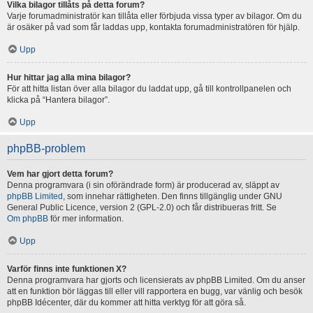
Vilka bilagor tillåts på detta forum?
Varje forumadministratör kan tillåta eller förbjuda vissa typer av bilagor. Om du
är osäker på vad som får laddas upp, kontakta forumadministratören för hjälp.
Upp
Hur hittar jag alla mina bilagor?
För att hitta listan över alla bilagor du laddat upp, gå till kontrollpanelen och
klicka på “Hantera bilagor”.
Upp
phpBB-problem
Vem har gjort detta forum?
Denna programvara (i sin oförändrade form) är producerad av, släppt av
phpBB Limited
, som innehar rättigheten. Den finns tillgänglig under GNU
General Public Licence, version 2 (GPL-2.0) och får distribueras fritt. Se
Om phpBB
för mer information.
Upp
Varför finns inte funktionen X?
Denna programvara har gjorts och licensierats av phpBB Limited. Om du anser
att en funktion bör läggas till eller vill rapportera en bugg, var vänlig och besök
phpBB Idécenter, där du kommer att hitta verktyg för att göra så.