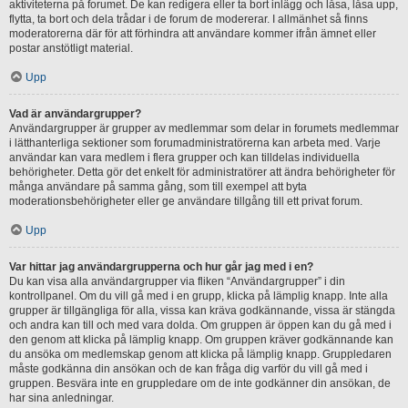
aktiviteterna på forumet. De kan redigera eller ta bort inlägg och låsa, låsa upp,
flytta, ta bort och dela trådar i de forum de modererar. I allmänhet så finns
moderatorerna där för att förhindra att användare kommer ifrån ämnet eller
postar anstötligt material.
Upp
Vad är användargrupper?
Användargrupper är grupper av medlemmar som delar in forumets medlemmar
i lätthanterliga sektioner som forumadministratörerna kan arbeta med. Varje
användar kan vara medlem i flera grupper och kan tilldelas individuella
behörigheter. Detta gör det enkelt för administratörer att ändra behörigheter för
många användare på samma gång, som till exempel att byta
moderationsbehörigheter eller ge användare tillgång till ett privat forum.
Upp
Var hittar jag användargrupperna och hur går jag med i en?
Du kan visa alla användargrupper via fliken “Användargrupper” i din
kontrollpanel. Om du vill gå med i en grupp, klicka på lämplig knapp. Inte alla
grupper är tillgängliga för alla, vissa kan kräva godkännande, vissa är stängda
och andra kan till och med vara dolda. Om gruppen är öppen kan du gå med i
den genom att klicka på lämplig knapp. Om gruppen kräver godkännande kan
du ansöka om medlemskap genom att klicka på lämplig knapp. Gruppledaren
måste godkänna din ansökan och de kan fråga dig varför du vill gå med i
gruppen. Besvära inte en gruppledare om de inte godkänner din ansökan, de
har sina anledningar.