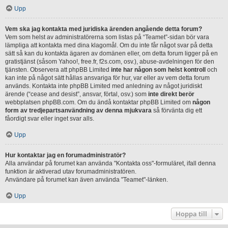
Upp
Vem ska jag kontakta med juridiska ärenden angående detta forum?
Vem som helst av administratörerna som listas på “Teamet”-sidan bör vara
lämpliga att kontakta med dina klagomål. Om du inte får något svar på detta
sätt så kan du kontakta ägaren av domänen eller, om detta forum ligger på en
gratistjänst (såsom Yahoo!, free.fr, f2s.com, osv.), abuse-avdelningen för den
tjänsten. Observera att phpBB Limited
inte har någon som helst kontroll
och
kan inte på något sätt hållas ansvariga för hur, var eller av vem detta forum
används. Kontakta inte phpBB Limited med anledning av något juridiskt
ärende (“cease and desist”, ansvar, förtal, osv.) som
inte direkt berör
webbplatsen phpBB.com. Om du ändå kontaktar phpBB Limited om
någon
form av tredjepartsanvändning av denna mjukvara
så förvänta dig ett
fåordigt svar eller inget svar alls.
Upp
Hur kontaktar jag en forumadministratör?
Alla användar på forumet kan använda "Kontakta oss"-formuläret, ifall denna
funktion är aktiverad utav forumadministratören.
Användare på forumet kan även använda "Teamet"-länken.
Upp
Hoppa till