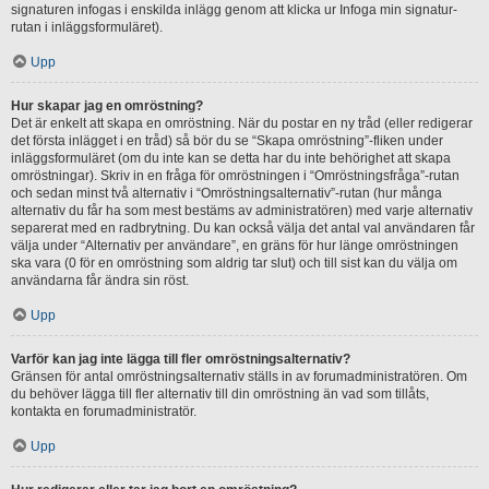
signaturen infogas i enskilda inlägg genom att klicka ur Infoga min signatur-
rutan i inläggsformuläret).
Upp
Hur skapar jag en omröstning?
Det är enkelt att skapa en omröstning. När du postar en ny tråd (eller redigerar
det första inlägget i en tråd) så bör du se “Skapa omröstning”-fliken under
inläggsformuläret (om du inte kan se detta har du inte behörighet att skapa
omröstningar). Skriv in en fråga för omröstningen i “Omröstningsfråga”-rutan
och sedan minst två alternativ i “Omröstningsalternativ”-rutan (hur många
alternativ du får ha som mest bestäms av administratören) med varje alternativ
separerat med en radbrytning. Du kan också välja det antal val användaren får
välja under “Alternativ per användare”, en gräns för hur länge omröstningen
ska vara (0 för en omröstning som aldrig tar slut) och till sist kan du välja om
användarna får ändra sin röst.
Upp
Varför kan jag inte lägga till fler omröstningsalternativ?
Gränsen för antal omröstningsalternativ ställs in av forumadministratören. Om
du behöver lägga till fler alternativ till din omröstning än vad som tillåts,
kontakta en forumadministratör.
Upp