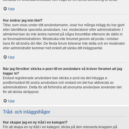
Upp
Hur ändrar jag min titel?
Titlar, som visas under ditt användarnamn, visar hur många inlägg du har gjort
eller identifierar speciella användare, t.ex. moderatorer eller administratörer. I
allmänhet kan du inte ändra namnet på några forumtitlar eftersom de ställs in
av forumadministratören. Missbruka inte forumet genom att posta i onödan
bara för att ändra din titel. De flesta forum tolererar inte detta och en moderator
eller administratör kommer helt enkelt att sänka ditt inläggsantal.
Upp
När jag försöker skicka e-post till en användare så kräver forumet att jag
loggar in?
Endast registrerade användare kan skicka e-post via det inbygga e-
postformuläret till andra användare och endast om det har aktiverats av
administratören. Detta för att förhindra att anonyma användare använder det
för att skicka skräppost.
Upp
Tråd- och inläggsfrågor
Hur skapar jag en ny tråd i en kategori?
För att skapa en ny tråd i en kategori, klicka på den relevanta knappen på