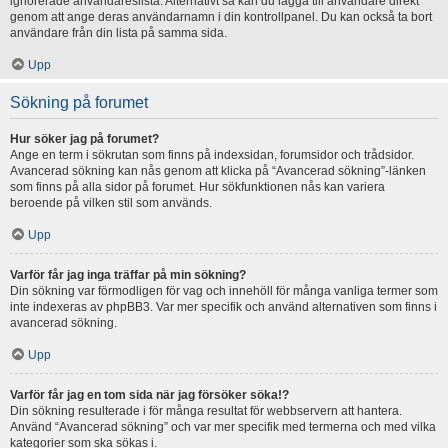
ignorerade användareslista. Alternativt så kan du lägga till användare direkt
genom att ange deras användarnamn i din kontrollpanel. Du kan också ta bort
användare från din lista på samma sida.
Upp
Sökning på forumet
Hur söker jag på forumet?
Ange en term i sökrutan som finns på indexsidan, forumsidor och trådsidor.
Avancerad sökning kan nås genom att klicka på “Avancerad sökning”-länken
som finns på alla sidor på forumet. Hur sökfunktionen nås kan variera
beroende på vilken stil som används.
Upp
Varför får jag inga träffar på min sökning?
Din sökning var förmodligen för vag och innehöll för många vanliga termer som
inte indexeras av phpBB3. Var mer specifik och använd alternativen som finns i
avancerad sökning.
Upp
Varför får jag en tom sida när jag försöker söka!?
Din sökning resulterade i för många resultat för webbservern att hantera.
Använd “Avancerad sökning” och var mer specifik med termerna och med vilka
kategorier som ska sökas i.