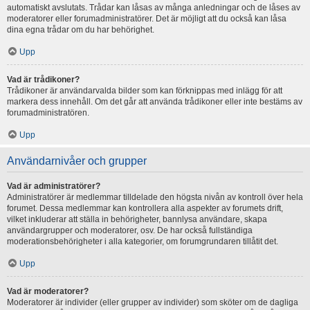
automatiskt avslutats. Trådar kan låsas av många anledningar och de låses av
moderatorer eller forumadministratörer. Det är möjligt att du också kan låsa
dina egna trådar om du har behörighet.
Upp
Vad är trådikoner?
Trådikoner är användarvalda bilder som kan förknippas med inlägg för att
markera dess innehåll. Om det går att använda trådikoner eller inte bestäms av
forumadministratören.
Upp
Användarnivåer och grupper
Vad är administratörer?
Administratörer är medlemmar tilldelade den högsta nivån av kontroll över hela
forumet. Dessa medlemmar kan kontrollera alla aspekter av forumets drift,
vilket inkluderar att ställa in behörigheter, bannlysa användare, skapa
användargrupper och moderatorer, osv. De har också fullständiga
moderationsbehörigheter i alla kategorier, om forumgrundaren tillåtit det.
Upp
Vad är moderatorer?
Moderatorer är individer (eller grupper av individer) som sköter om de dagliga