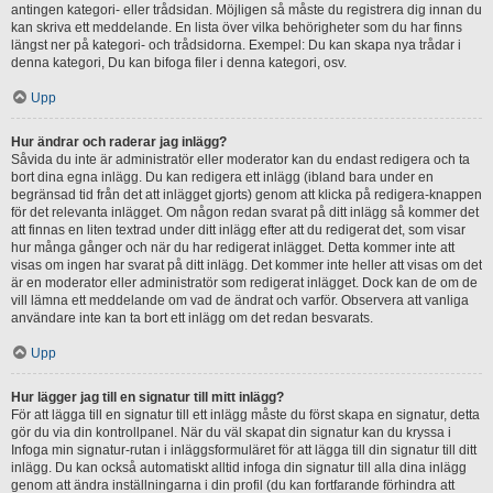
antingen kategori- eller trådsidan. Möjligen så måste du registrera dig innan du
kan skriva ett meddelande. En lista över vilka behörigheter som du har finns
längst ner på kategori- och trådsidorna. Exempel: Du kan skapa nya trådar i
denna kategori, Du kan bifoga filer i denna kategori, osv.
Upp
Hur ändrar och raderar jag inlägg?
Såvida du inte är administratör eller moderator kan du endast redigera och ta
bort dina egna inlägg. Du kan redigera ett inlägg (ibland bara under en
begränsad tid från det att inlägget gjorts) genom att klicka på redigera-knappen
för det relevanta inlägget. Om någon redan svarat på ditt inlägg så kommer det
att finnas en liten textrad under ditt inlägg efter att du redigerat det, som visar
hur många gånger och när du har redigerat inlägget. Detta kommer inte att
visas om ingen har svarat på ditt inlägg. Det kommer inte heller att visas om det
är en moderator eller administratör som redigerat inlägget. Dock kan de om de
vill lämna ett meddelande om vad de ändrat och varför. Observera att vanliga
användare inte kan ta bort ett inlägg om det redan besvarats.
Upp
Hur lägger jag till en signatur till mitt inlägg?
För att lägga till en signatur till ett inlägg måste du först skapa en signatur, detta
gör du via din kontrollpanel. När du väl skapat din signatur kan du kryssa i
Infoga min signatur-rutan i inläggsformuläret för att lägga till din signatur till ditt
inlägg. Du kan också automatiskt alltid infoga din signatur till alla dina inlägg
genom att ändra inställningarna i din profil (du kan fortfarande förhindra att