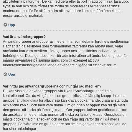
aktiviteterna på forumet. De kan redigera eller ta bort inlägg och låsa, låsa upp,
flytta, ta bort och dela trådar i de forum de modererar. I allmänhet så finns
moderatorerna där för att förhindra att användare kommer ifrån ämnet eller
postar anstötligt material.
Upp
Vad är användargrupper?
Användargrupper är grupper av medlemmar som delar in forumets medlemmar
i lätthanterliga sektioner som forumadministratörerna kan arbeta med. Varje
användar kan vara medlem i flera grupper och kan tilldelas individuella
behörigheter. Detta gör det enkelt för administratörer att ändra behörigheter för
många användare på samma gång, som till exempel att byta
moderationsbehörigheter eller ge användare tillgång till ett privat forum.
Upp
Var hittar jag användargrupperna och hur går jag med i en?
Du kan visa alla användargrupper via fliken “Användargrupper” i din
kontrollpanel. Om du vill gå med i en grupp, klicka på lämplig knapp. Inte alla
grupper är tillgängliga för alla, vissa kan kräva godkännande, vissa är stängda
och andra kan till och med vara dolda. Om gruppen är öppen kan du gå med i
den genom att klicka på lämplig knapp. Om gruppen kräver godkännande kan
du ansöka om medlemskap genom att klicka på lämplig knapp. Gruppledaren
måste godkänna din ansökan och de kan fråga dig varför du vill gå med i
gruppen. Besvära inte en gruppledare om de inte godkänner din ansökan, de
har sina anledningar.