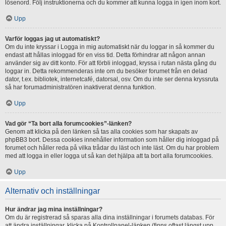
lösenord. Följ instruktionerna och du kommer att kunna logga in igen inom kort.
Upp
Varför loggas jag ut automatiskt?
Om du inte kryssar i Logga in mig automatiskt när du loggar in så kommer du
endast att hållas inloggad för en viss tid. Detta förhindrar att någon annan
använder sig av ditt konto. För att förbli inloggad, kryssa i rutan nästa gång du
loggar in. Detta rekommenderas inte om du besöker forumet från en delad
dator, t.ex. bibliotek, internetcafé, datorsal, osv. Om du inte ser denna kryssruta
så har forumadministratören inaktiverat denna funktion.
Upp
Vad gör “Ta bort alla forumcookies”-länken?
Genom att klicka på den länken så tas alla cookies som har skapats av
phpBB3 bort. Dessa cookies innehåller information som håller dig inloggad på
forumet och håller reda på vilka trådar du läst och inte läst. Om du har problem
med att logga in eller logga ut så kan det hjälpa att ta bort alla forumcookies.
Upp
Alternativ och inställningar
Hur ändrar jag mina inställningar?
Om du är registrerad så sparas alla dina inställningar i forumets databas. För
att ändra inställningar, klicka på Kontrollpanel-länken (finns oftast längst upp