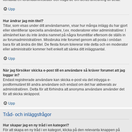
Upp
Hur ändrar jag min titel?
Titlar, som visas under ditt användarnamn, visar hur många inlägg du har gjort
eller identifierar speciella användare, t.ex. moderatorer eller administratörer. I
allmänhet kan du inte ändra namnet på några forumtitlar eftersom de ställs in
av forumadministratören. Missbruka inte forumet genom att posta i onödan
bara för att ändra din titel. De flesta forum tolererar inte detta och en moderator
eller administratör kommer helt enkelt att sänka ditt inläggsantal.
Upp
När jag försöker skicka e-post till en användare så kräver forumet att jag
loggar in?
Endast registrerade användare kan skicka e-post via det inbygga e-
postformuläret till andra användare och endast om det har aktiverats av
administratören. Detta för att förhindra att anonyma användare använder det
för att skicka skräppost.
Upp
Tråd- och inläggsfrågor
Hur skapar jag en ny tråd i en kategori?
För att skapa en ny tråd i en kategori, klicka på den relevanta knappen på