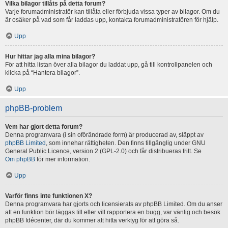
Vilka bilagor tillåts på detta forum?
Varje forumadministratör kan tillåta eller förbjuda vissa typer av bilagor. Om du
är osäker på vad som får laddas upp, kontakta forumadministratören för hjälp.
Upp
Hur hittar jag alla mina bilagor?
För att hitta listan över alla bilagor du laddat upp, gå till kontrollpanelen och
klicka på “Hantera bilagor”.
Upp
phpBB-problem
Vem har gjort detta forum?
Denna programvara (i sin oförändrade form) är producerad av, släppt av
phpBB Limited
, som innehar rättigheten. Den finns tillgänglig under GNU
General Public Licence, version 2 (GPL-2.0) och får distribueras fritt. Se
Om phpBB
för mer information.
Upp
Varför finns inte funktionen X?
Denna programvara har gjorts och licensierats av phpBB Limited. Om du anser
att en funktion bör läggas till eller vill rapportera en bugg, var vänlig och besök
phpBB Idécenter, där du kommer att hitta verktyg för att göra så.