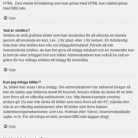
HTML. Den mesta formatering som kan göras med HTML kan istället göras
med BBCode.
Upp
Vad är smilies?
Smilies är små grafiska bilder som kan användas för att uttrycka en känsla
genom att använda en kod, t.ex. :) för glad, eller :( för ledsen. En fullständig
lista över alla smilies kan nås via inläggsformuläret. Försök att inte
överanvända smilies, de kan fort göra ett inlägg oläsbart och en moderator kan
ta bort de eller inlägget helt och hållet. Administratören kan också ha satt en
gräns för hur många smilies ett inlägg får innehålla.
Upp
Kan jag infoga bilder?
Ja, bilder kan visas i dina inlägg. Om administratören har aktiverat bilagor så
kan du ladda upp bilderna direkt till forumet. Annars måste du länka till en bild
som finns på en offentlig webbserver, t.ex. http://www.example.com/my-
picture.gif. Du kan inte länka till bilder som bara finns på din PC (såvida den
inte är en offentlig webbserver) eller till bilder som finns bakom
autentiseringsmekanismer, som t.ex. Hotmail eller Yahoo, lösenorsskyddade
sajter, m.m. För att infoga en bild, använd BBCode-taggen [img].
Upp