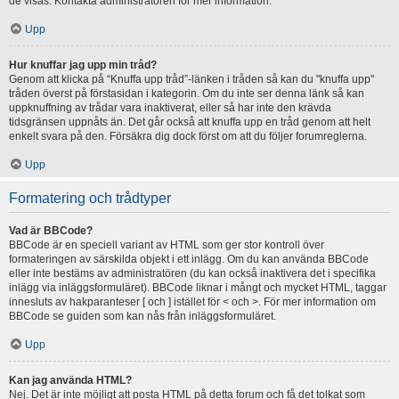
de visas. Kontakta administratören för mer information.
Upp
Hur knuffar jag upp min tråd?
Genom att klicka på “Knuffa upp tråd”-länken i tråden så kan du "knuffa upp"
tråden överst på förstasidan i kategorin. Om du inte ser denna länk så kan
uppknuffning av trådar vara inaktiverat, eller så har inte den krävda
tidsgränsen uppnåts än. Det går också att knuffa upp en tråd genom att helt
enkelt svara på den. Försäkra dig dock först om att du följer forumreglerna.
Upp
Formatering och trådtyper
Vad är BBCode?
BBCode är en speciell variant av HTML som ger stor kontroll över
formateringen av särskilda objekt i ett inlägg. Om du kan använda BBCode
eller inte bestäms av administratören (du kan också inaktivera det i specifika
inlägg via inläggsformuläret). BBCode liknar i mångt och mycket HTML, taggar
innesluts av hakparanteser [ och ] istället för < och >. För mer information om
BBCode se guiden som kan nås från inläggsformuläret.
Upp
Kan jag använda HTML?
Nej. Det är inte möjligt att posta HTML på detta forum och få det tolkat som