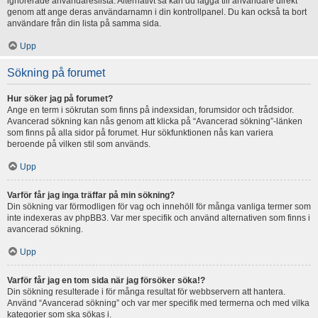
ignorerade användareslista. Alternativt så kan du lägga till användare direkt
genom att ange deras användarnamn i din kontrollpanel. Du kan också ta bort
användare från din lista på samma sida.
Upp
Sökning på forumet
Hur söker jag på forumet?
Ange en term i sökrutan som finns på indexsidan, forumsidor och trådsidor.
Avancerad sökning kan nås genom att klicka på “Avancerad sökning”-länken
som finns på alla sidor på forumet. Hur sökfunktionen nås kan variera
beroende på vilken stil som används.
Upp
Varför får jag inga träffar på min sökning?
Din sökning var förmodligen för vag och innehöll för många vanliga termer som
inte indexeras av phpBB3. Var mer specifik och använd alternativen som finns i
avancerad sökning.
Upp
Varför får jag en tom sida när jag försöker söka!?
Din sökning resulterade i för många resultat för webbservern att hantera.
Använd “Avancerad sökning” och var mer specifik med termerna och med vilka
kategorier som ska sökas i.