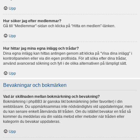
Upp
Hur söker jag efter medlemmar?
Gå till “Medlemmar”-sidan och klicka på “Hitta en medlem”-länken.
Upp
Hur hittar jag mina egna inlägg och trådar?
Dina egna inlägg kan hittas antingen genom att klicka på “Visa dina inlägg” i
kontrollpanelen eller via din egen profilsida. För att söka efter dina trådar,
använd avancerad sökning och fyll i de olika alternativen på lämpligt sätt.
Upp
Bevakningar och bokmärken
Vad är skillnaden mellan bokmärkning och bevakning?
Bokmärkning i phpBB3 är ganska likt bokmärkning (eller favoriter) i din
webbläsare. Du uppmärksammas inte nödvändigtvis vid uppdateringar, men
du kan senare enkelt återvända till tråden. Om du istället bevakar en tråd så
kommer du meddelas via din valda metod eller metoder när tråden eller
kategorin du bevakar uppdateras.
Upp