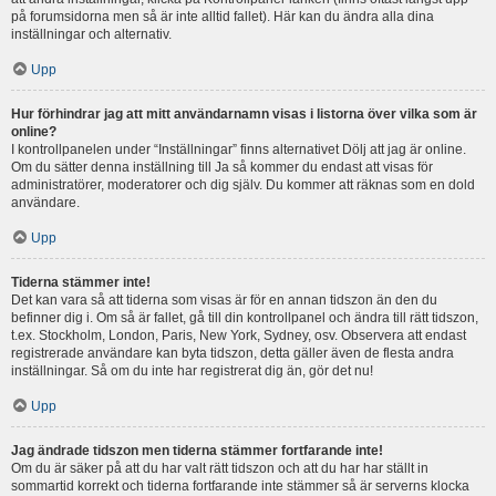
på forumsidorna men så är inte alltid fallet). Här kan du ändra alla dina
inställningar och alternativ.
Upp
Hur förhindrar jag att mitt användarnamn visas i listorna över vilka som är
online?
I kontrollpanelen under “Inställningar” finns alternativet Dölj att jag är online.
Om du sätter denna inställning till Ja så kommer du endast att visas för
administratörer, moderatorer och dig själv. Du kommer att räknas som en dold
användare.
Upp
Tiderna stämmer inte!
Det kan vara så att tiderna som visas är för en annan tidszon än den du
befinner dig i. Om så är fallet, gå till din kontrollpanel och ändra till rätt tidszon,
t.ex. Stockholm, London, Paris, New York, Sydney, osv. Observera att endast
registrerade användare kan byta tidszon, detta gäller även de flesta andra
inställningar. Så om du inte har registrerat dig än, gör det nu!
Upp
Jag ändrade tidszon men tiderna stämmer fortfarande inte!
Om du är säker på att du har valt rätt tidszon och att du har har ställt in
sommartid korrekt och tiderna fortfarande inte stämmer så är serverns klocka