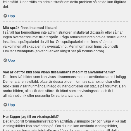
felinställd. Underrätta en administratör om detta problem så att de kan åtgärda
det.
Upp
Mitt språk finns inte med i listan!
I så fall har förmodligen inte administratören installerat ditt språk eller så har
ingen översatt forumet till ditt språk. Fråga administratören om de skulle kunna
installera språkpaketet du vill ha. Om språkpaketet inte finns så är du
välkommen att skapa en ny översättning. Mer information finns på phpBB
Limiteds webbplats (använd länken längst ner på forumsidorna).
Upp
Vad är det för bild som visas tillsammans med mitt användarnamn?
Det finns två bilder som kan visas tillsammans med ett användarnamn i inlägg.
Den ena är en titelbild, oftast är dessa bilder i form av stjärnor, prickar eller
block som visar hur många inlägg du har gjort eller din status på forumet. Den
andra bilden, oftast är den större, är känd som en visningsbild och är i
allmänhet unik eller personlig för varje användare.
Upp
Hur lägger jag till en visningsbild?
Det är upp till forumadministratören att tillåta visningsbilder och välja vilka sätt
visningsbilder kan användas på. Om du inte kan använda visningsbilder,
kontakta en forumadministratör och fråga de om deras anledning till detta.