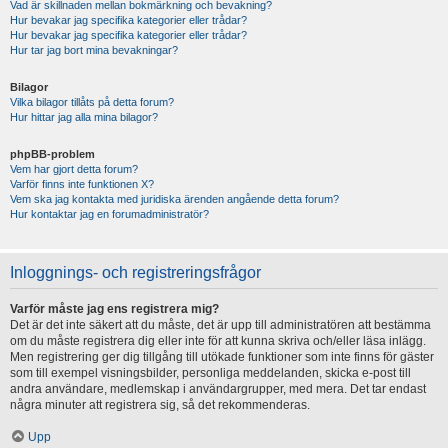
Vad är skillnaden mellan bokmärkning och bevakning?
Hur bevakar jag specifika kategorier eller trådar?
Hur bevakar jag specifika kategorier eller trådar?
Hur tar jag bort mina bevakningar?
Bilagor
Vilka bilagor tillåts på detta forum?
Hur hittar jag alla mina bilagor?
phpBB-problem
Vem har gjort detta forum?
Varför finns inte funktionen X?
Vem ska jag kontakta med juridiska ärenden angående detta forum?
Hur kontaktar jag en forumadministratör?
Inloggnings- och registreringsfrågor
Varför måste jag ens registrera mig?
Det är det inte säkert att du måste, det är upp till administratören att bestämma
om du måste registrera dig eller inte för att kunna skriva och/eller läsa inlägg.
Men registrering ger dig tillgång till utökade funktioner som inte finns för gäster
som till exempel visningsbilder, personliga meddelanden, skicka e-post till
andra användare, medlemskap i användargrupper, med mera. Det tar endast
några minuter att registrera sig, så det rekommenderas.
Upp