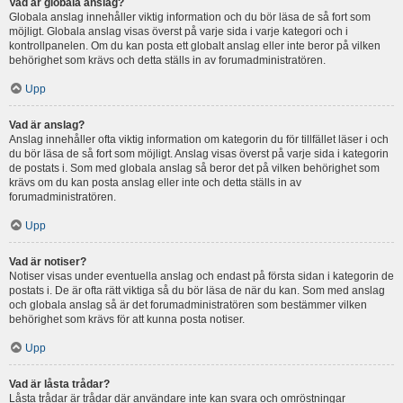
Vad är globala anslag?
Globala anslag innehåller viktig information och du bör läsa de så fort som
möjligt. Globala anslag visas överst på varje sida i varje kategori och i
kontrollpanelen. Om du kan posta ett globalt anslag eller inte beror på vilken
behörighet som krävs och detta ställs in av forumadministratören.
Upp
Vad är anslag?
Anslag innehåller ofta viktig information om kategorin du för tillfället läser i och
du bör läsa de så fort som möjligt. Anslag visas överst på varje sida i kategorin
de postats i. Som med globala anslag så beror det på vilken behörighet som
krävs om du kan posta anslag eller inte och detta ställs in av
forumadministratören.
Upp
Vad är notiser?
Notiser visas under eventuella anslag och endast på första sidan i kategorin de
postats i. De är ofta rätt viktiga så du bör läsa de när du kan. Som med anslag
och globala anslag så är det forumadministratören som bestämmer vilken
behörighet som krävs för att kunna posta notiser.
Upp
Vad är låsta trådar?
Låsta trådar är trådar där användare inte kan svara och omröstningar