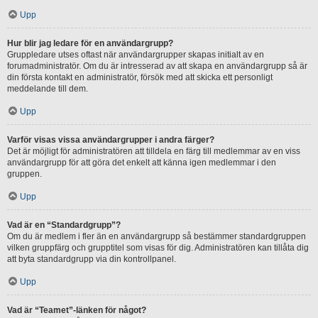
Upp
Hur blir jag ledare för en användargrupp?
Gruppledare utses oftast när användargrupper skapas initialt av en
forumadministratör. Om du är intresserad av att skapa en användargrupp så är
din första kontakt en administratör, försök med att skicka ett personligt
meddelande till dem.
Upp
Varför visas vissa användargrupper i andra färger?
Det är möjligt för administratören att tilldela en färg till medlemmar av en viss
användargrupp för att göra det enkelt att känna igen medlemmar i den
gruppen.
Upp
Vad är en “Standardgrupp”?
Om du är medlem i fler än en användargrupp så bestämmer standardgruppen
vilken gruppfärg och grupptitel som visas för dig. Administratören kan tillåta dig
att byta standardgrupp via din kontrollpanel.
Upp
Vad är “Teamet”-länken för något?