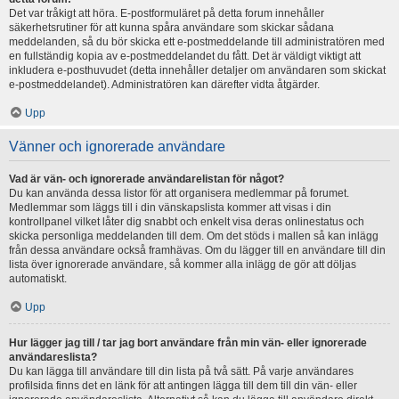
Det var tråkigt att höra. E-postformuläret på detta forum innehåller
säkerhetsrutiner för att kunna spåra användare som skickar sådana
meddelanden, så du bör skicka ett e-postmeddelande till administratören med
en fullständig kopia av e-postmeddelandet du fått. Det är väldigt viktigt att
inkludera e-posthuvudet (detta innehåller detaljer om användaren som skickat
e-postmeddelandet). Administratören kan därefter vidta åtgärder.
Upp
Vänner och ignorerade användare
Vad är vän- och ignorerade användarelistan för något?
Du kan använda dessa listor för att organisera medlemmar på forumet.
Medlemmar som läggs till i din vänskapslista kommer att visas i din
kontrollpanel vilket låter dig snabbt och enkelt visa deras onlinestatus och
skicka personliga meddelanden till dem. Om det stöds i mallen så kan inlägg
från dessa användare också framhävas. Om du lägger till en användare till din
lista över ignorerade användare, så kommer alla inlägg de gör att döljas
automatiskt.
Upp
Hur lägger jag till / tar jag bort användare från min vän- eller ignorerade
användareslista?
Du kan lägga till användare till din lista på två sätt. På varje användares
profilsida finns det en länk för att antingen lägga till dem till din vän- eller