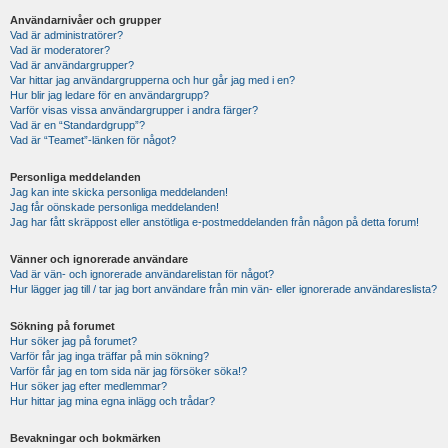
Användarnivåer och grupper
Vad är administratörer?
Vad är moderatorer?
Vad är användargrupper?
Var hittar jag användargrupperna och hur går jag med i en?
Hur blir jag ledare för en användargrupp?
Varför visas vissa användargrupper i andra färger?
Vad är en “Standardgrupp”?
Vad är “Teamet”-länken för något?
Personliga meddelanden
Jag kan inte skicka personliga meddelanden!
Jag får oönskade personliga meddelanden!
Jag har fått skräppost eller anstötliga e-postmeddelanden från någon på detta forum!
Vänner och ignorerade användare
Vad är vän- och ignorerade användarelistan för något?
Hur lägger jag till / tar jag bort användare från min vän- eller ignorerade användareslista?
Sökning på forumet
Hur söker jag på forumet?
Varför får jag inga träffar på min sökning?
Varför får jag en tom sida när jag försöker söka!?
Hur söker jag efter medlemmar?
Hur hittar jag mina egna inlägg och trådar?
Bevakningar och bokmärken