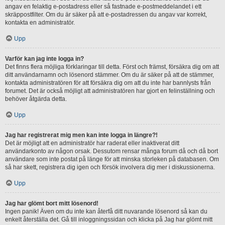
angav en felaktig e-postadress eller så fastnade e-postmeddelandet i ett
skräppostfilter. Om du är säker på att e-postadressen du angav var korrekt,
kontakta en administratör.
Upp
Varför kan jag inte logga in?
Det finns flera möjliga förklaringar till detta. Först och främst, försäkra dig om att
ditt användarnamn och lösenord stämmer. Om du är säker på att de stämmer,
kontakta administratören för att försäkra dig om att du inte har bannlysts från
forumet. Det är också möjligt att administratören har gjort en felinställning och
behöver åtgärda detta.
Upp
Jag har registrerat mig men kan inte logga in längre?!
Det är möjligt att en administratör har raderat eller inaktiverat ditt
användarkonto av någon orsak. Dessutom rensar många forum då och då bort
användare som inte postat på länge för att minska storleken på databasen. Om
så har skett, registrera dig igen och försök involvera dig mer i diskussionerna.
Upp
Jag har glömt bort mitt lösenord!
Ingen panik! Även om du inte kan återfå ditt nuvarande lösenord så kan du
enkelt återställa det. Gå till inloggningssidan och klicka på Jag har glömt mitt