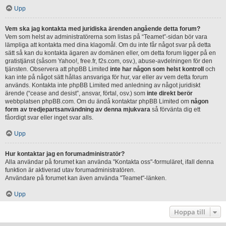
Upp
Vem ska jag kontakta med juridiska ärenden angående detta forum?
Vem som helst av administratörerna som listas på “Teamet”-sidan bör vara
lämpliga att kontakta med dina klagomål. Om du inte får något svar på detta
sätt så kan du kontakta ägaren av domänen eller, om detta forum ligger på en
gratistjänst (såsom Yahoo!, free.fr, f2s.com, osv.), abuse-avdelningen för den
tjänsten. Observera att phpBB Limited
inte har någon som helst kontroll
och
kan inte på något sätt hållas ansvariga för hur, var eller av vem detta forum
används. Kontakta inte phpBB Limited med anledning av något juridiskt
ärende (“cease and desist”, ansvar, förtal, osv.) som
inte direkt berör
webbplatsen phpBB.com. Om du ändå kontaktar phpBB Limited om
någon
form av tredjepartsanvändning av denna mjukvara
så förvänta dig ett
fåordigt svar eller inget svar alls.
Upp
Hur kontaktar jag en forumadministratör?
Alla användar på forumet kan använda "Kontakta oss"-formuläret, ifall denna
funktion är aktiverad utav forumadministratören.
Användare på forumet kan även använda "Teamet"-länken.
Upp
Hoppa till