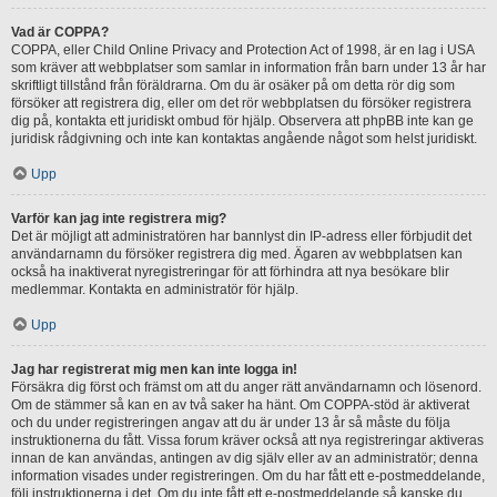
Vad är COPPA?
COPPA, eller Child Online Privacy and Protection Act of 1998, är en lag i USA
som kräver att webbplatser som samlar in information från barn under 13 år har
skriftligt tillstånd från föräldrarna. Om du är osäker på om detta rör dig som
försöker att registrera dig, eller om det rör webbplatsen du försöker registrera
dig på, kontakta ett juridiskt ombud för hjälp. Observera att phpBB inte kan ge
juridisk rådgivning och inte kan kontaktas angående något som helst juridiskt.
Upp
Varför kan jag inte registrera mig?
Det är möjligt att administratören har bannlyst din IP-adress eller förbjudit det
användarnamn du försöker registrera dig med. Ägaren av webbplatsen kan
också ha inaktiverat nyregistreringar för att förhindra att nya besökare blir
medlemmar. Kontakta en administratör för hjälp.
Upp
Jag har registrerat mig men kan inte logga in!
Försäkra dig först och främst om att du anger rätt användarnamn och lösenord.
Om de stämmer så kan en av två saker ha hänt. Om COPPA-stöd är aktiverat
och du under registreringen angav att du är under 13 år så måste du följa
instruktionerna du fått. Vissa forum kräver också att nya registreringar aktiveras
innan de kan användas, antingen av dig själv eller av an administratör; denna
information visades under registreringen. Om du har fått ett e-postmeddelande,
följ instruktionerna i det. Om du inte fått ett e-postmeddelande så kanske du