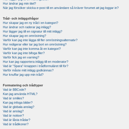
Hur ändrar jag min titel?
När jag försöker skicka e-post till en användare så kräver forumet att jag loggar in?
Tråd- och inläggsfrågor
Hur skapar jag en ny tråd i en kategori?
Hur ändrar och raderar jag inlägg?
Hur lägger jag till en signatur till mitt inlägg?
Hur skapar jag en omröstning?
Varför kan jag inte lägga till fler omröstningsalternativ?
Hur redigerar eller tar jag bort en omröstning?
Varför kan jag inte komma åt en kategori?
Varför kan jag inte bifoga filer?
Varför fick jag en varning?
Hur kan jag rapportera inlägg till en moderator?
Vad är “Spara”-knappen i trådformuläret till för?
Varför måste mitt inlägg godkännas?
Hur knuffar jag upp min tråd?
Formatering och trådtyper
Vad är BBCode?
Kan jag använda HTML?
Vad är smilies?
Kan jag infoga bilder?
Vad är globala anslag?
Vad är anslag?
Vad är notiser?
Vad är låsta trådar?
Vad är trådikoner?