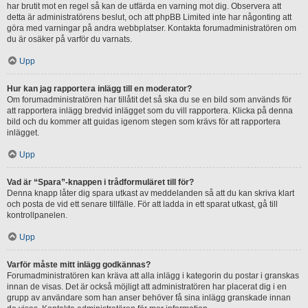
har brutit mot en regel så kan de utfärda en varning mot dig. Observera att
detta är administratörens beslut, och att phpBB Limited inte har någonting att
göra med varningar på andra webbplatser. Kontakta forumadministratören om
du är osäker på varför du varnats.
Upp
Hur kan jag rapportera inlägg till en moderator?
Om forumadministratören har tillåtit det så ska du se en bild som används för
att rapportera inlägg bredvid inlägget som du vill rapportera. Klicka på denna
bild och du kommer att guidas igenom stegen som krävs för att rapportera
inlägget.
Upp
Vad är “Spara”-knappen i trådformuläret till för?
Denna knapp låter dig spara utkast av meddelanden så att du kan skriva klart
och posta de vid ett senare tillfälle. För att ladda in ett sparat utkast, gå till
kontrollpanelen.
Upp
Varför måste mitt inlägg godkännas?
Forumadministratören kan kräva att alla inlägg i kategorin du postar i granskas
innan de visas. Det är också möjligt att administratören har placerat dig i en
grupp av användare som han anser behöver få sina inlägg granskade innan