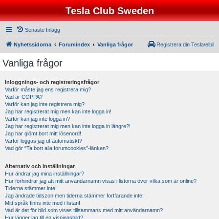
Tesla Club Sweden
Senaste Inlägg
Nyhetssidorna
Forumindex
Vanliga frågor
Registrera din Tesla/elbil
Vanliga frågor
Inloggnings- och registreringsfrågor
Varför måste jag ens registrera mig?
Vad är COPPA?
Varför kan jag inte registrera mig?
Jag har registrerat mig men kan inte logga in!
Varför kan jag inte logga in?
Jag har registrerat mig men kan inte logga in längre?!
Jag har glömt bort mitt lösenord!
Varför loggas jag ut automatiskt?
Vad gör “Ta bort alla forumcookies”-länken?
Alternativ och inställningar
Hur ändrar jag mina inställningar?
Hur förhindrar jag att mitt användarnamn visas i listorna över vilka som är online?
Tiderna stämmer inte!
Jag ändrade tidszon men tiderna stämmer fortfarande inte!
Mitt språk finns inte med i listan!
Vad är det för bild som visas tillsammans med mitt användarnamn?
Hur lägger jag till en visningsbild?