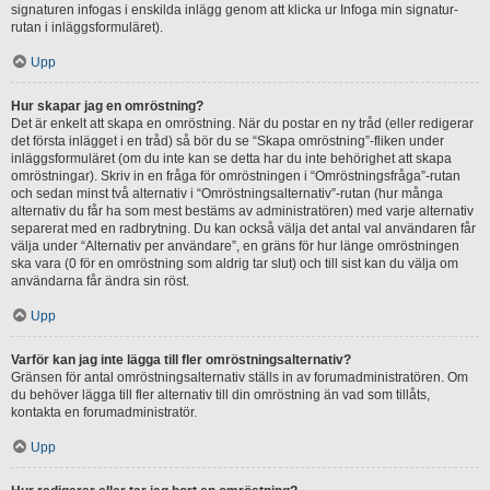
signaturen infogas i enskilda inlägg genom att klicka ur Infoga min signatur-
rutan i inläggsformuläret).
Upp
Hur skapar jag en omröstning?
Det är enkelt att skapa en omröstning. När du postar en ny tråd (eller redigerar
det första inlägget i en tråd) så bör du se “Skapa omröstning”-fliken under
inläggsformuläret (om du inte kan se detta har du inte behörighet att skapa
omröstningar). Skriv in en fråga för omröstningen i “Omröstningsfråga”-rutan
och sedan minst två alternativ i “Omröstningsalternativ”-rutan (hur många
alternativ du får ha som mest bestäms av administratören) med varje alternativ
separerat med en radbrytning. Du kan också välja det antal val användaren får
välja under “Alternativ per användare”, en gräns för hur länge omröstningen
ska vara (0 för en omröstning som aldrig tar slut) och till sist kan du välja om
användarna får ändra sin röst.
Upp
Varför kan jag inte lägga till fler omröstningsalternativ?
Gränsen för antal omröstningsalternativ ställs in av forumadministratören. Om
du behöver lägga till fler alternativ till din omröstning än vad som tillåts,
kontakta en forumadministratör.
Upp