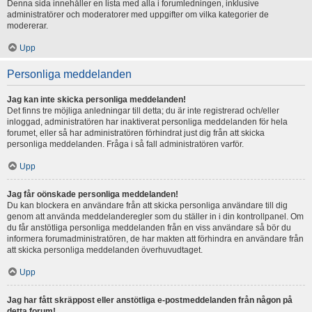
Denna sida innehåller en lista med alla i forumledningen, inklusive
administratörer och moderatorer med uppgifter om vilka kategorier de
modererar.
Upp
Personliga meddelanden
Jag kan inte skicka personliga meddelanden!
Det finns tre möjliga anledningar till detta; du är inte registrerad och/eller
inloggad, administratören har inaktiverat personliga meddelanden för hela
forumet, eller så har administratören förhindrat just dig från att skicka
personliga meddelanden. Fråga i så fall administratören varför.
Upp
Jag får oönskade personliga meddelanden!
Du kan blockera en användare från att skicka personliga användare till dig
genom att använda meddelanderegler som du ställer in i din kontrollpanel. Om
du får anstötliga personliga meddelanden från en viss användare så bör du
informera forumadministratören, de har makten att förhindra en användare från
att skicka personliga meddelanden överhuvudtaget.
Upp
Jag har fått skräppost eller anstötliga e-postmeddelanden från någon på
detta forum!