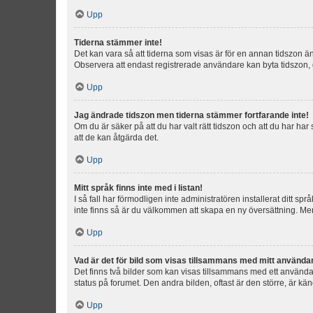
Upp
Tiderna stämmer inte!
Det kan vara så att tiderna som visas är för en annan tidszon än d
Observera att endast registrerade användare kan byta tidszon, de
Upp
Jag ändrade tidszon men tiderna stämmer fortfarande inte!
Om du är säker på att du har valt rätt tidszon och att du har har
att de kan åtgärda det.
Upp
Mitt språk finns inte med i listan!
I så fall har förmodligen inte administratören installerat ditt sp
inte finns så är du välkommen att skapa en ny översättning. M
Upp
Vad är det för bild som visas tillsammans med mitt använd
Det finns två bilder som kan visas tillsammans med ett användarna
status på forumet. Den andra bilden, oftast är den större, är kä
Upp