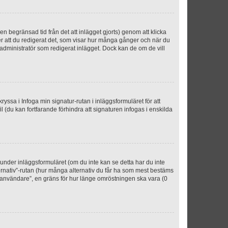
n begränsad tid från det att inlägget gjorts) genom att klicka
ter att du redigerat det, som visar hur många gånger och när du
r administratör som redigerat inlägget. Dock kan de om de vill
kryssa i Infoga min signatur-rutan i inläggsformuläret för att
ofil (du kan fortfarande förhindra att signaturen infogas i enskilda
n under inläggsformuläret (om du inte kan se detta har du inte
ternativ”-rutan (hur många alternativ du får ha som mest bestäms
r användare”, en gräns för hur länge omröstningen ska vara (0