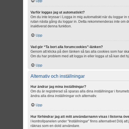
Upp
Varför loggas jag ut automatiskt?
Om du inte kryssar i Logga in mig automatiskt när du loggar in så
rutan nästa gång du loggar in. Detta rekommenderas inte om du b
inaktiverat denna funktion.
Upp
Vad gör “Ta bort alla forumcookies”-länken?
Genom att klicka på den länken så tas alla cookies som har skap
Om du har problem med att logga in eller logga ut så kan det hjä
Upp
Alternativ och inställningar
Hur ändrar jag mina inställningar?
Om du är registrerad så sparas alla dina inställningar i forumets
ändra alla dina inställningar och alternativ.
Upp
Hur förhindrar jag att mitt användarnamn visas i listorna öve
I kontrollpanelen under “Inställningar” finns alternativet Dölj a
räknas som en dold användare.