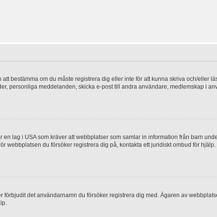
en att bestämma om du måste registrera dig eller inte för att kunna skriva och/eller lä
bilder, personliga meddelanden, skicka e-post till andra användare, medlemskap i a
 en lag i USA som kräver att webbplatser som samlar in information från barn under 1
 rör webbplatsen du försöker registrera dig på, kontakta ett juridiskt ombud för hjäl
ler förbjudit det användarnamn du försöker registrera dig med. Ägaren av webbplatsen
lp.