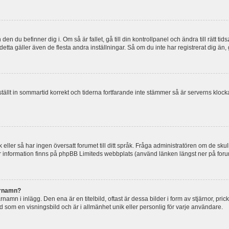
en du befinner dig i. Om så är fallet, gå till din kontrollpanel och ändra till rätt t
tta gäller även de flesta andra inställningar. Så om du inte har registrerat dig än, 
 ställt in sommartid korrekt och tiderna fortfarande inte stämmer så är serverns kloc
råk eller så har ingen översatt forumet till ditt språk. Fråga administratören om de s
er information finns på phpBB Limiteds webbplats (använd länken längst ner på for
arnamn?
mn i inlägg. Den ena är en titelbild, oftast är dessa bilder i form av stjärnor, pric
nd som en visningsbild och är i allmänhet unik eller personlig för varje användare.