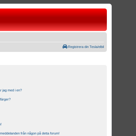
Registrera din Tesla/elbil
r jag med i en?
 färger?
n!
ostmeddelanden från någon på detta forum!