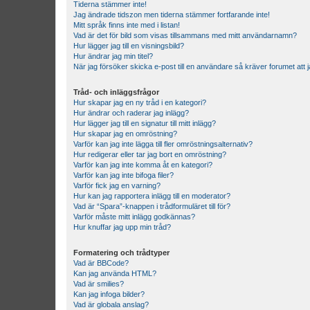
Tiderna stämmer inte!
Jag ändrade tidszon men tiderna stämmer fortfarande inte!
Mitt språk finns inte med i listan!
Vad är det för bild som visas tillsammans med mitt användarnamn?
Hur lägger jag till en visningsbild?
Hur ändrar jag min titel?
När jag försöker skicka e-post till en användare så kräver forumet att j
Tråd- och inläggsfrågor
Hur skapar jag en ny tråd i en kategori?
Hur ändrar och raderar jag inlägg?
Hur lägger jag till en signatur till mitt inlägg?
Hur skapar jag en omröstning?
Varför kan jag inte lägga till fler omröstningsalternativ?
Hur redigerar eller tar jag bort en omröstning?
Varför kan jag inte komma åt en kategori?
Varför kan jag inte bifoga filer?
Varför fick jag en varning?
Hur kan jag rapportera inlägg till en moderator?
Vad är “Spara”-knappen i trådformuläret till för?
Varför måste mitt inlägg godkännas?
Hur knuffar jag upp min tråd?
Formatering och trådtyper
Vad är BBCode?
Kan jag använda HTML?
Vad är smilies?
Kan jag infoga bilder?
Vad är globala anslag?