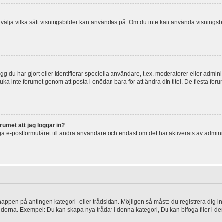
 och välja vilka sätt visningsbilder kan användas på. Om du inte kan använda visning
g du har gjort eller identifierar speciella användare, t.ex. moderatorer eller admin
uka inte forumet genom att posta i onödan bara för att ändra din titel. De flesta foru
rumet att jag loggar in?
a e-postformuläret till andra användare och endast om det har aktiverats av admini
knappen på antingen kategori- eller trådsidan. Möjligen så måste du registrera dig i
idorna. Exempel: Du kan skapa nya trådar i denna kategori, Du kan bifoga filer i de