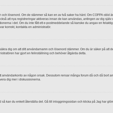
mn och lösenord. Om de stämmer så kan en av två saker ha hänt. Om COPPA-stöd är 
 också att nya registreringar aktiveras innan de kan användas, antingen av dig själv
uktionerna i det. Om du inte fått ett e-postmeddelande så kanske du angav en felakti
ar korrekt, kontakta en administratör.
, försäkra dig om att ditt användarnamn och lösenord stämmer. Om du är säker på att d
nistratören har gjort en felinställning och behöver åtgärda detta.
at ditt användarkonto av någon orsak. Dessutom rensar många forum då och då bort a
lvera dig mer i diskussionerna.
 så kan du enkelt återställa det. Gå till inloggningssidan och klicka på Jag har glö