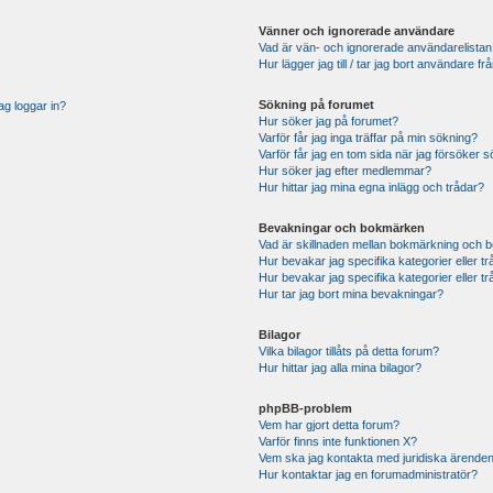
Vänner och ignorerade användare
Vad är vän- och ignorerade användarelistan
Hur lägger jag till / tar jag bort användare 
Sökning på forumet
ag loggar in?
Hur söker jag på forumet?
Varför får jag inga träffar på min sökning?
Varför får jag en tom sida när jag försöker 
Hur söker jag efter medlemmar?
Hur hittar jag mina egna inlägg och trådar?
Bevakningar och bokmärken
Vad är skillnaden mellan bokmärkning och 
Hur bevakar jag specifika kategorier eller t
Hur bevakar jag specifika kategorier eller t
Hur tar jag bort mina bevakningar?
Bilagor
Vilka bilagor tillåts på detta forum?
Hur hittar jag alla mina bilagor?
phpBB-problem
Vem har gjort detta forum?
Varför finns inte funktionen X?
Vem ska jag kontakta med juridiska ärende
Hur kontaktar jag en forumadministratör?