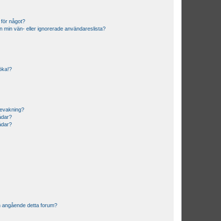
 för något?
från min vän- eller ignorerade användareslista?
söka!?
bevakning?
rådar?
rådar?
n angående detta forum?