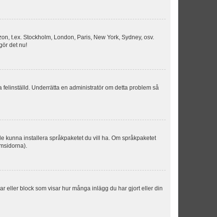
idszon, t.ex. Stockholm, London, Paris, New York, Sydney, osv.
gör det nu!
ka felinställd. Underrätta en administratör om detta problem så
kulle kunna installera språkpaketet du vill ha. Om språkpaketet
umsidorna).
kar eller block som visar hur många inlägg du har gjort eller din