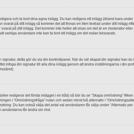
digera och ta bort dina egna inlägg. Du kan redigera ett inlägg (ibland bara under e
svarat på ditt inlägg så kommer det att finnas en liten textrad under ditt inlägg ef
 svarat på ditt inlägg. Det kommer inte heller att visas om det är en moderator elle
t vanliga användare inte kan ta bort ett inlägg om det redan besvarats.
 en signatur, detta gör du via din kontrollpanel. När du väl skapat din signatur kan du 
alltid infoga din signatur till alla dina inlägg genom att ändra inställningarna i din pr
muläret).
(eller redigerar det första inlägget i en tråd) så bör du se “Skapa omröstning”-flike
tningen i “Omröstningsfråga”-rutan och sedan minst två alternativ i “Omröstningsal
rytning. Du kan också välja det antal val användaren får välja under “Alternativ pe
om användarna får ändra sin röst.