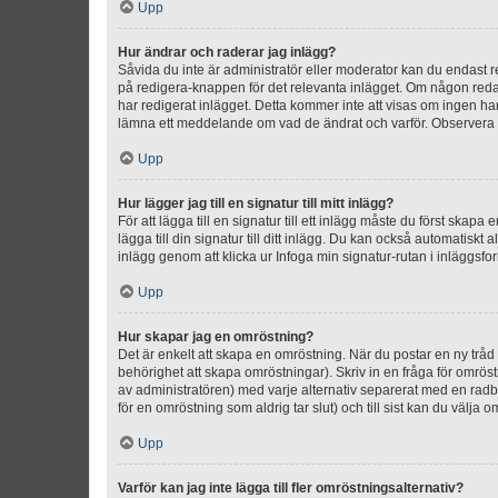
Upp
Hur ändrar och raderar jag inlägg?
Såvida du inte är administratör eller moderator kan du endast re
på redigera-knappen för det relevanta inlägget. Om någon redan 
har redigerat inlägget. Detta kommer inte att visas om ingen har
lämna ett meddelande om vad de ändrat och varför. Observera at
Upp
Hur lägger jag till en signatur till mitt inlägg?
För att lägga till en signatur till ett inlägg måste du först skapa
lägga till din signatur till ditt inlägg. Du kan också automatiskt 
inlägg genom att klicka ur Infoga min signatur-rutan i inläggsfor
Upp
Hur skapar jag en omröstning?
Det är enkelt att skapa en omröstning. När du postar en ny tråd 
behörighet att skapa omröstningar). Skriv in en fråga för omrös
av administratören) med varje alternativ separerat med en radb
för en omröstning som aldrig tar slut) och till sist kan du välja 
Upp
Varför kan jag inte lägga till fler omröstningsalternativ?