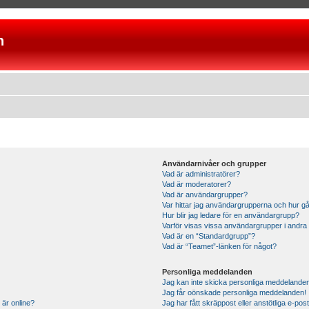
n
Användarnivåer och grupper
Vad är administratörer?
Vad är moderatorer?
Vad är användargrupper?
Var hittar jag användargrupperna och hur gå
Hur blir jag ledare för en användargrupp?
Varför visas vissa användargrupper i andra
Vad är en “Standardgrupp”?
Vad är “Teamet”-länken för något?
Personliga meddelanden
Jag kan inte skicka personliga meddelande
Jag får oönskade personliga meddelanden!
 är online?
Jag har fått skräppost eller anstötliga e-p