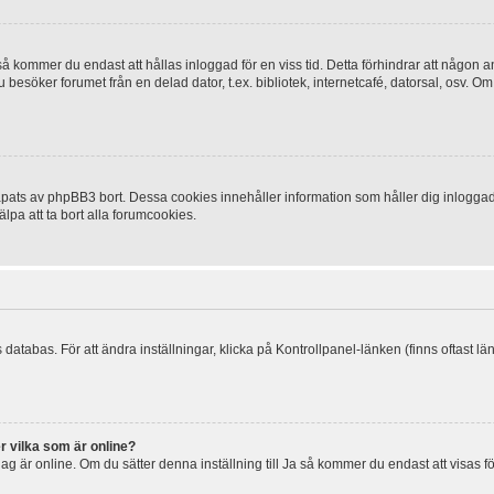
 kommer du endast att hållas inloggad för en viss tid. Detta förhindrar att någon ann
esöker forumet från en delad dator, t.ex. bibliotek, internetcafé, datorsal, osv. O
ats av phpBB3 bort. Dessa cookies innehåller information som håller dig inloggad på
lpa att ta bort alla forumcookies.
 databas. För att ändra inställningar, klicka på Kontrollpanel-länken (finns oftast lä
r vilka som är online?
tt jag är online. Om du sätter denna inställning till Ja så kommer du endast att visas 