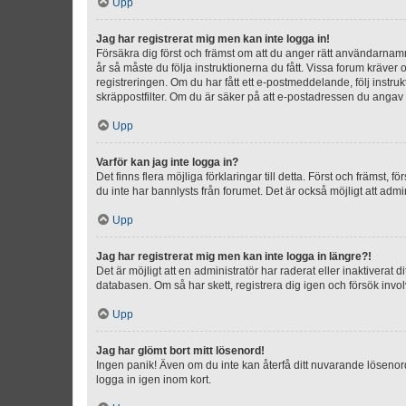
Upp
Jag har registrerat mig men kan inte logga in!
Försäkra dig först och främst om att du anger rätt användarna
år så måste du följa instruktionerna du fått. Vissa forum kräver
registreringen. Om du har fått ett e-postmeddelande, följ instr
skräppostfilter. Om du är säker på att e-postadressen du angav v
Upp
Varför kan jag inte logga in?
Det finns flera möjliga förklaringar till detta. Först och främst
du inte har bannlysts från forumet. Det är också möjligt att admi
Upp
Jag har registrerat mig men kan inte logga in längre?!
Det är möjligt att en administratör har raderat eller inaktiver
databasen. Om så har skett, registrera dig igen och försök invo
Upp
Jag har glömt bort mitt lösenord!
Ingen panik! Även om du inte kan återfå ditt nuvarande lösenord
logga in igen inom kort.