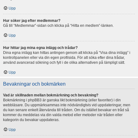
Upp
Hur söker jag efter medlemmar?
Gå till “Medlemmar”-sidan och klicka på “Hitta en medlem”-länken.
Upp
Hur hittar jag mina egna inlägg och trådar?
Dina egna inlägg kan hittas antingen genom att klicka på “Visa dina inlägg” i
kontrollpanelen eller via din egen profilsida. För att söka efter dina trådar,
använd avancerad sökning och fyll i de olika alternativen på lämpligt sätt.
Upp
Bevakningar och bokmärken
Vad är skillnaden mellan bokmärkning och bevakning?
Bokmärkning i phpBB3 är ganska likt bokmärkning (eller favoriter) i din
webbläsare. Du uppmärksammas inte nödvändigtvis vid uppdateringar, men
du kan senare enkelt återvända till tråden. Om du istället bevakar en tråd så
kommer du meddelas via din valda metod eller metoder när tråden eller
kategorin du bevakar uppdateras.
Upp