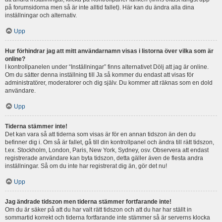
på forumsidorna men så är inte alltid fallet). Här kan du ändra alla dina
inställningar och alternativ.
Upp
Hur förhindrar jag att mitt användarnamn visas i listorna över vilka som är
online?
I kontrollpanelen under “Inställningar” finns alternativet Dölj att jag är online.
Om du sätter denna inställning till Ja så kommer du endast att visas för
administratörer, moderatorer och dig själv. Du kommer att räknas som en dold
användare.
Upp
Tiderna stämmer inte!
Det kan vara så att tiderna som visas är för en annan tidszon än den du
befinner dig i. Om så är fallet, gå till din kontrollpanel och ändra till rätt tidszon,
t.ex. Stockholm, London, Paris, New York, Sydney, osv. Observera att endast
registrerade användare kan byta tidszon, detta gäller även de flesta andra
inställningar. Så om du inte har registrerat dig än, gör det nu!
Upp
Jag ändrade tidszon men tiderna stämmer fortfarande inte!
Om du är säker på att du har valt rätt tidszon och att du har har ställt in
sommartid korrekt och tiderna fortfarande inte stämmer så är serverns klocka