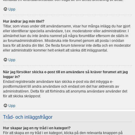
Upp
Hur ändrar jag min titel?
Titlar, som visas under ditt användarnamn, visar hur många inlägg du har gjort
eller identifierar speciella användare, t.ex. moderatorer eller administratörer. I
allmänhet kan du inte ändra namnet på några forumtitlar eftersom de ställs in
av forumadministratören. Missbruka inte forumet genom att posta i onödan
bara för att ändra din titel. De flesta forum tolererar inte detta och en moderator
eller administratör kommer helt enkelt att sänka ditt inläggsantal.
Upp
När jag försöker skicka e-post till en användare så kräver forumet att jag
loggar in?
Endast registrerade användare kan skicka e-post via det inbygga e-
postformuläret till andra användare och endast om det har aktiverats av
administratören. Detta för att förhindra att anonyma användare använder det
för att skicka skräppost.
Upp
Tråd- och inläggsfrågor
Hur skapar jag en ny tråd i en kategori?
För att skapa en ny tråd i en kategori, klicka på den relevanta knappen på