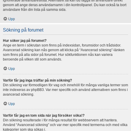
ignorerade användareslista. Alternativt så kan du lägga till användare direkt
genom att ange deras användarnamn i din kontrollpanel. Du kan också ta bort
användare från din lista på samma sida.
Upp
Sökning på forumet
Hur söker jag på forumet?
Ange en term i sökrutan som finns på indexsidan, forumsidor och trådsidor.
Avancerad sökning kan nås genom att klicka på “Avancerad sökning”-länken
som finns på alla sidor på forumet. Hur sökfunktionen nås kan variera
beroende på vilken stil som används.
Upp
Varför får jag inga träffar på min sökning?
Din sökning var förmodligen för vag och innehöll för många vanliga termer som
inte indexeras av phpBB3. Var mer specifik och använd alternativen som finns i
avancerad sökning.
Upp
Varför får jag en tom sida när jag försöker söka!?
Din sökning resulterade i för många resultat för webbservern att hantera.
Använd “Avancerad sökning” och var mer specifik med termerna och med vilka
kategorier som ska sökas i.