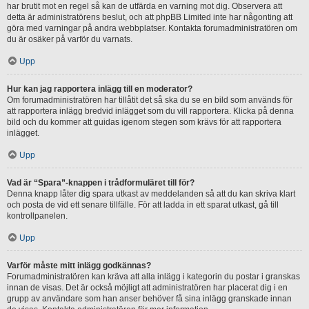
har brutit mot en regel så kan de utfärda en varning mot dig. Observera att
detta är administratörens beslut, och att phpBB Limited inte har någonting att
göra med varningar på andra webbplatser. Kontakta forumadministratören om
du är osäker på varför du varnats.
Upp
Hur kan jag rapportera inlägg till en moderator?
Om forumadministratören har tillåtit det så ska du se en bild som används för
att rapportera inlägg bredvid inlägget som du vill rapportera. Klicka på denna
bild och du kommer att guidas igenom stegen som krävs för att rapportera
inlägget.
Upp
Vad är “Spara”-knappen i trådformuläret till för?
Denna knapp låter dig spara utkast av meddelanden så att du kan skriva klart
och posta de vid ett senare tillfälle. För att ladda in ett sparat utkast, gå till
kontrollpanelen.
Upp
Varför måste mitt inlägg godkännas?
Forumadministratören kan kräva att alla inlägg i kategorin du postar i granskas
innan de visas. Det är också möjligt att administratören har placerat dig i en
grupp av användare som han anser behöver få sina inlägg granskade innan