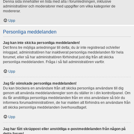
Denna sida innehåller en lista med alla i forumledningen, inklusive
administratörer och moderatorer med uppgifter om vilka kategorier de
modererar.
Upp
Personliga meddelanden
Jag kan inte skicka personliga meddelanden!
Det finns tre möjliga anledningar till detta; du är inte registrerad och/eller
inloggad, administratören har inaktiverat personliga meddelanden för hela
forumet, eller så har administratören förhindrat just dig från att skicka
personliga meddelanden. Fråga i så fall administratören varför.
Upp
Jag får oönskade personliga meddelanden!
Du kan blockera en användare från att skicka personliga användare till dig
genom att använda meddelanderegler som du ställer in i din kontrollpanel. Om
du får anstötliga personliga meddelanden från en viss användare så bör du
informera forumadministratören, de har makten att förhindra en användare från
att skicka personliga meddelanden överhuvudtaget.
Upp
Jag har fått skräppost eller anstötliga e-postmeddelanden från någon på
detta forum!