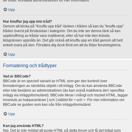
de visas. Kontakta administratören för mer information.
Upp
Hur knuffar jag upp min tråd?
Genom att klicka på “Knuffa upp tråd”-länken i tråden så kan du "knuffa upp"
tråden överst på förstasidan i kategorin. Om du inte ser denna länk så kan
uppknuffning av trådar vara inaktiverat, eller så har inte den krävda
tidsgränsen uppnåts än. Det går också att knuffa upp en tråd genom att helt
enkelt svara på den. Försäkra dig dock först om att du följer forumreglerna.
Upp
Formatering och trådtyper
Vad är BBCode?
BBCode är en speciell variant av HTML som ger stor kontroll över
formateringen av särskilda objekt i ett inlägg. Om du kan använda BBCode
eller inte bestäms av administratören (du kan också inaktivera det i specifika
inlägg via inläggsformuläret). BBCode liknar i mångt och mycket HTML, taggar
innesluts av hakparanteser [ och ] istället för < och >. För mer information om
BBCode se guiden som kan nås från inläggsformuläret.
Upp
Kan jag använda HTML?
Nej. Det är inte möjligt att posta HTML på detta forum och få det tolkat som