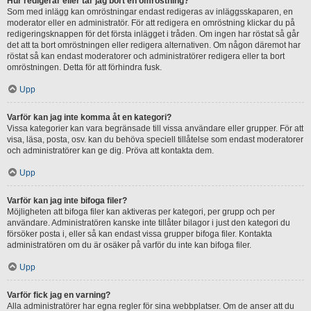
Hur redigerar eller tar jag bort en omröstning?
Som med inlägg kan omröstningar endast redigeras av inläggsskaparen, en
moderator eller en administratör. För att redigera en omröstning klickar du på
redigeringsknappen för det första inlägget i tråden. Om ingen har röstat så går
det att ta bort omröstningen eller redigera alternativen. Om någon däremot har
röstat så kan endast moderatorer och administratörer redigera eller ta bort
omröstningen. Detta för att förhindra fusk.
Upp
Varför kan jag inte komma åt en kategori?
Vissa kategorier kan vara begränsade till vissa användare eller grupper. För att
visa, läsa, posta, osv. kan du behöva speciell tillåtelse som endast moderatorer
och administratörer kan ge dig. Pröva att kontakta dem.
Upp
Varför kan jag inte bifoga filer?
Möjligheten att bifoga filer kan aktiveras per kategori, per grupp och per
användare. Administratören kanske inte tillåter bilagor i just den kategori du
försöker posta i, eller så kan endast vissa grupper bifoga filer. Kontakta
administratören om du är osäker på varför du inte kan bifoga filer.
Upp
Varför fick jag en varning?
Alla administratörer har egna regler för sina webbplatser. Om de anser att du