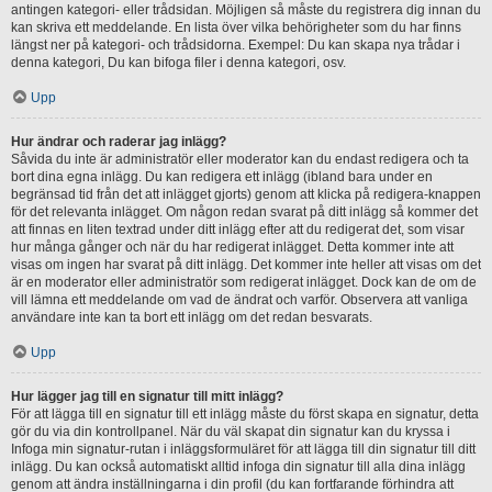
antingen kategori- eller trådsidan. Möjligen så måste du registrera dig innan du
kan skriva ett meddelande. En lista över vilka behörigheter som du har finns
längst ner på kategori- och trådsidorna. Exempel: Du kan skapa nya trådar i
denna kategori, Du kan bifoga filer i denna kategori, osv.
Upp
Hur ändrar och raderar jag inlägg?
Såvida du inte är administratör eller moderator kan du endast redigera och ta
bort dina egna inlägg. Du kan redigera ett inlägg (ibland bara under en
begränsad tid från det att inlägget gjorts) genom att klicka på redigera-knappen
för det relevanta inlägget. Om någon redan svarat på ditt inlägg så kommer det
att finnas en liten textrad under ditt inlägg efter att du redigerat det, som visar
hur många gånger och när du har redigerat inlägget. Detta kommer inte att
visas om ingen har svarat på ditt inlägg. Det kommer inte heller att visas om det
är en moderator eller administratör som redigerat inlägget. Dock kan de om de
vill lämna ett meddelande om vad de ändrat och varför. Observera att vanliga
användare inte kan ta bort ett inlägg om det redan besvarats.
Upp
Hur lägger jag till en signatur till mitt inlägg?
För att lägga till en signatur till ett inlägg måste du först skapa en signatur, detta
gör du via din kontrollpanel. När du väl skapat din signatur kan du kryssa i
Infoga min signatur-rutan i inläggsformuläret för att lägga till din signatur till ditt
inlägg. Du kan också automatiskt alltid infoga din signatur till alla dina inlägg
genom att ändra inställningarna i din profil (du kan fortfarande förhindra att