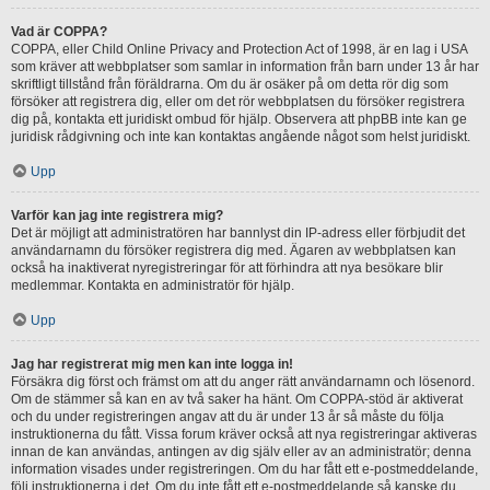
Vad är COPPA?
COPPA, eller Child Online Privacy and Protection Act of 1998, är en lag i USA
som kräver att webbplatser som samlar in information från barn under 13 år har
skriftligt tillstånd från föräldrarna. Om du är osäker på om detta rör dig som
försöker att registrera dig, eller om det rör webbplatsen du försöker registrera
dig på, kontakta ett juridiskt ombud för hjälp. Observera att phpBB inte kan ge
juridisk rådgivning och inte kan kontaktas angående något som helst juridiskt.
Upp
Varför kan jag inte registrera mig?
Det är möjligt att administratören har bannlyst din IP-adress eller förbjudit det
användarnamn du försöker registrera dig med. Ägaren av webbplatsen kan
också ha inaktiverat nyregistreringar för att förhindra att nya besökare blir
medlemmar. Kontakta en administratör för hjälp.
Upp
Jag har registrerat mig men kan inte logga in!
Försäkra dig först och främst om att du anger rätt användarnamn och lösenord.
Om de stämmer så kan en av två saker ha hänt. Om COPPA-stöd är aktiverat
och du under registreringen angav att du är under 13 år så måste du följa
instruktionerna du fått. Vissa forum kräver också att nya registreringar aktiveras
innan de kan användas, antingen av dig själv eller av an administratör; denna
information visades under registreringen. Om du har fått ett e-postmeddelande,
följ instruktionerna i det. Om du inte fått ett e-postmeddelande så kanske du