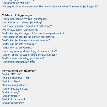
Hur ändrar jag min titel?
När jag försöker skicka e-post till en användare så kräver forumet att jag loggar in?
Tråd- och inläggsfrågor
Hur skapar jag en ny tråd i en kategori?
Hur ändrar och raderar jag inlägg?
Hur lägger jag till en signatur till mitt inlägg?
Hur skapar jag en omröstning?
Varför kan jag inte lägga till fler omröstningsalternativ?
Hur redigerar eller tar jag bort en omröstning?
Varför kan jag inte komma åt en kategori?
Varför kan jag inte bifoga filer?
Varför fick jag en varning?
Hur kan jag rapportera inlägg till en moderator?
Vad är “Spara”-knappen i trådformuläret till för?
Varför måste mitt inlägg godkännas?
Hur knuffar jag upp min tråd?
Formatering och trådtyper
Vad är BBCode?
Kan jag använda HTML?
Vad är smilies?
Kan jag infoga bilder?
Vad är globala anslag?
Vad är anslag?
Vad är notiser?
Vad är låsta trådar?
Vad är trådikoner?