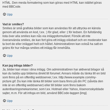
HTML. Den mesta formatering som kan göras med HTML kan istället göras
med BBCode.
Upp
Vad är smilies?
Smilies är små grafiska bilder som kan användas för att uttrycka en känsla
genom att använda en kod, t.ex. :) för glad, eller :( för ledsen. En fullständig
lista över alla smilies kan nås via inläggsformuläret. Försök att inte
överanvända smilies, de kan fort göra ett inlägg oläsbart och en moderator kan
ta bort de eller inlägget helt och hållet. Administratören kan också ha satt en
gräns för hur många smilies ett inlägg får innehålla.
Upp
Kan jag infoga bilder?
Ja, bilder kan visas i dina inlägg. Om administratören har aktiverat bilagor så
kan du ladda upp bilderna direkt till forumet. Annars måste du länka till en bild
som finns på en offentlig webbserver, t.ex. http://www.example.com/my-
picture.gif. Du kan inte länka till bilder som bara finns på din PC (såvida den
inte är en offentlig webbserver) eller till bilder som finns bakom
autentiseringsmekanismer, som t.ex. Hotmail eller Yahoo, lösenorsskyddade
sajter, m.m. För att infoga en bild, använd BBCode-taggen [img].
Upp