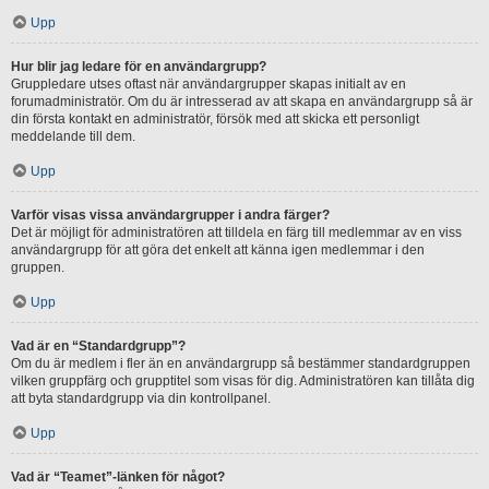
Upp
Hur blir jag ledare för en användargrupp?
Gruppledare utses oftast när användargrupper skapas initialt av en
forumadministratör. Om du är intresserad av att skapa en användargrupp så är
din första kontakt en administratör, försök med att skicka ett personligt
meddelande till dem.
Upp
Varför visas vissa användargrupper i andra färger?
Det är möjligt för administratören att tilldela en färg till medlemmar av en viss
användargrupp för att göra det enkelt att känna igen medlemmar i den
gruppen.
Upp
Vad är en “Standardgrupp”?
Om du är medlem i fler än en användargrupp så bestämmer standardgruppen
vilken gruppfärg och grupptitel som visas för dig. Administratören kan tillåta dig
att byta standardgrupp via din kontrollpanel.
Upp
Vad är “Teamet”-länken för något?