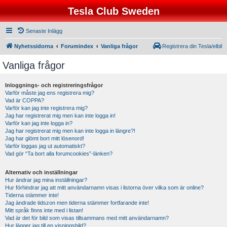
Tesla Club Sweden
Senaste Inlägg
Nyhetssidorna
Forumindex
Vanliga frågor
Registrera din Tesla/elbil
Vanliga frågor
Inloggnings- och registreringsfrågor
Varför måste jag ens registrera mig?
Vad är COPPA?
Varför kan jag inte registrera mig?
Jag har registrerat mig men kan inte logga in!
Varför kan jag inte logga in?
Jag har registrerat mig men kan inte logga in längre?!
Jag har glömt bort mitt lösenord!
Varför loggas jag ut automatiskt?
Vad gör “Ta bort alla forumcookies”-länken?
Alternativ och inställningar
Hur ändrar jag mina inställningar?
Hur förhindrar jag att mitt användarnamn visas i listorna över vilka som är online?
Tiderna stämmer inte!
Jag ändrade tidszon men tiderna stämmer fortfarande inte!
Mitt språk finns inte med i listan!
Vad är det för bild som visas tillsammans med mitt användarnamn?
Hur lägger jag till en visningsbild?