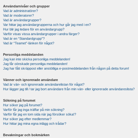
Användarnivåer och grupper
Vad är administratörer?
Vad är moderatorer?
Vad är användargrupper?
Var hittar jag användargrupperna och hur går jag med i en?
Hur blir jag ledare för en användargrupp?
Varför visas vissa användargrupper i andra färger?
Vad är en “Standardgrupp”?
Vad är “Teamet”-länken för något?
Personliga meddelanden
Jag kan inte skicka personliga meddelanden!
Jag får oönskade personliga meddelanden!
Jag har fått skräppost eller anstötliga e-postmeddelanden från någon på detta forum!
Vänner och ignorerade användare
Vad är vän- och ignorerade användarelistan för något?
Hur lägger jag till / tar jag bort användare från min vän- eller ignorerade användareslista?
Sökning på forumet
Hur söker jag på forumet?
Varför får jag inga träffar på min sökning?
Varför får jag en tom sida när jag försöker söka!?
Hur söker jag efter medlemmar?
Hur hittar jag mina egna inlägg och trådar?
Bevakningar och bokmärken