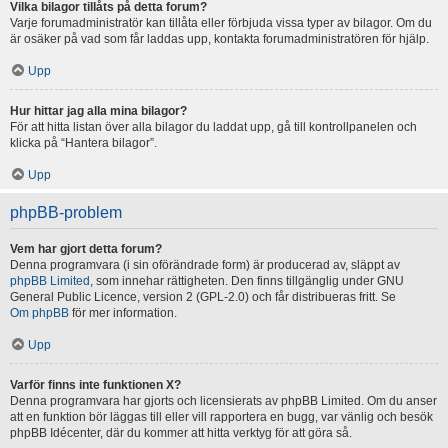
Vilka bilagor tillåts på detta forum?
Varje forumadministratör kan tillåta eller förbjuda vissa typer av bilagor. Om du
är osäker på vad som får laddas upp, kontakta forumadministratören för hjälp.
Upp
Hur hittar jag alla mina bilagor?
För att hitta listan över alla bilagor du laddat upp, gå till kontrollpanelen och
klicka på “Hantera bilagor”.
Upp
phpBB-problem
Vem har gjort detta forum?
Denna programvara (i sin oförändrade form) är producerad av, släppt av
phpBB Limited
, som innehar rättigheten. Den finns tillgänglig under GNU
General Public Licence, version 2 (GPL-2.0) och får distribueras fritt. Se
Om phpBB
för mer information.
Upp
Varför finns inte funktionen X?
Denna programvara har gjorts och licensierats av phpBB Limited. Om du anser
att en funktion bör läggas till eller vill rapportera en bugg, var vänlig och besök
phpBB Idécenter, där du kommer att hitta verktyg för att göra så.