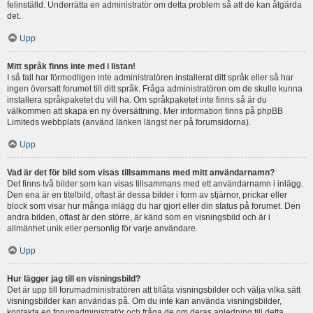
felinställd. Underrätta en administratör om detta problem så att de kan åtgärda
det.
Upp
Mitt språk finns inte med i listan!
I så fall har förmodligen inte administratören installerat ditt språk eller så har
ingen översatt forumet till ditt språk. Fråga administratören om de skulle kunna
installera språkpaketet du vill ha. Om språkpaketet inte finns så är du
välkommen att skapa en ny översättning. Mer information finns på phpBB
Limiteds webbplats (använd länken längst ner på forumsidorna).
Upp
Vad är det för bild som visas tillsammans med mitt användarnamn?
Det finns två bilder som kan visas tillsammans med ett användarnamn i inlägg.
Den ena är en titelbild, oftast är dessa bilder i form av stjärnor, prickar eller
block som visar hur många inlägg du har gjort eller din status på forumet. Den
andra bilden, oftast är den större, är känd som en visningsbild och är i
allmänhet unik eller personlig för varje användare.
Upp
Hur lägger jag till en visningsbild?
Det är upp till forumadministratören att tillåta visningsbilder och välja vilka sätt
visningsbilder kan användas på. Om du inte kan använda visningsbilder,
kontakta en forumadministratör och fråga de om deras anledning till detta.