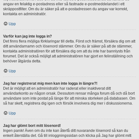
angav en felaktig e-postadress eller så fastnade e-postmeddelandet i ett
skräppostfilter. Om du är säker på att e-postadressen du angav var korrekt,
kontakta en administratör.
Upp
Varför kan jag inte logga in?
Det finns flera möjliga förklaringar till detta. Först och främst, försäkra dig om att
ditt användarnamn och lösenord stämmer. Om du är säker på att de stämmer,
kontakta administratören för att försäkra dig om att du inte har bannlysts från
forumet. Det är också möjligt att administratören har gjort en felinställning och
behöver åtgärda detta.
Upp
Jag har registrerat mig men kan inte logga in längre?!
Det är möjligt att en administratör har raderat eller inaktiverat ditt
användarkonto av någon orsak. Dessutom rensar många forum då och då bort
användare som inte postat på länge för att minska storleken på databasen. Om
så har skett, registrera dig igen och försök involvera dig mer i diskussionerna.
Upp
Jag har glömt bort mitt lösenord!
Ingen panik! Även om du inte kan återfå ditt nuvarande lösenord så kan du
enkelt återställa det. Gå till inloggningssidan och klicka på Jag har glömt mitt