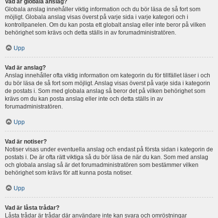
Vad är globala anslag?
Globala anslag innehåller viktig information och du bör läsa de så fort som
möjligt. Globala anslag visas överst på varje sida i varje kategori och i
kontrollpanelen. Om du kan posta ett globalt anslag eller inte beror på vilken
behörighet som krävs och detta ställs in av forumadministratören.
Upp
Vad är anslag?
Anslag innehåller ofta viktig information om kategorin du för tillfället läser i och
du bör läsa de så fort som möjligt. Anslag visas överst på varje sida i kategorin
de postats i. Som med globala anslag så beror det på vilken behörighet som
krävs om du kan posta anslag eller inte och detta ställs in av
forumadministratören.
Upp
Vad är notiser?
Notiser visas under eventuella anslag och endast på första sidan i kategorin de
postats i. De är ofta rätt viktiga så du bör läsa de när du kan. Som med anslag
och globala anslag så är det forumadministratören som bestämmer vilken
behörighet som krävs för att kunna posta notiser.
Upp
Vad är låsta trådar?
Låsta trådar är trådar där användare inte kan svara och omröstningar