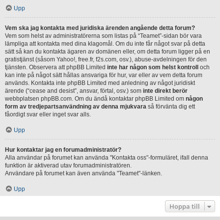
Upp
Vem ska jag kontakta med juridiska ärenden angående detta forum?
Vem som helst av administratörerna som listas på “Teamet”-sidan bör vara
lämpliga att kontakta med dina klagomål. Om du inte får något svar på detta
sätt så kan du kontakta ägaren av domänen eller, om detta forum ligger på en
gratistjänst (såsom Yahoo!, free.fr, f2s.com, osv.), abuse-avdelningen för den
tjänsten. Observera att phpBB Limited
inte har någon som helst kontroll
och
kan inte på något sätt hållas ansvariga för hur, var eller av vem detta forum
används. Kontakta inte phpBB Limited med anledning av något juridiskt
ärende (“cease and desist”, ansvar, förtal, osv.) som
inte direkt berör
webbplatsen phpBB.com. Om du ändå kontaktar phpBB Limited om
någon
form av tredjepartsanvändning av denna mjukvara
så förvänta dig ett
fåordigt svar eller inget svar alls.
Upp
Hur kontaktar jag en forumadministratör?
Alla användar på forumet kan använda "Kontakta oss"-formuläret, ifall denna
funktion är aktiverad utav forumadministratören.
Användare på forumet kan även använda "Teamet"-länken.
Upp
Hoppa till