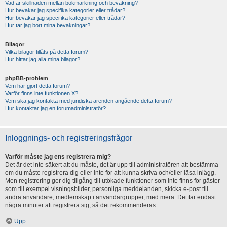
Vad är skillnaden mellan bokmärkning och bevakning?
Hur bevakar jag specifika kategorier eller trådar?
Hur bevakar jag specifika kategorier eller trådar?
Hur tar jag bort mina bevakningar?
Bilagor
Vilka bilagor tillåts på detta forum?
Hur hittar jag alla mina bilagor?
phpBB-problem
Vem har gjort detta forum?
Varför finns inte funktionen X?
Vem ska jag kontakta med juridiska ärenden angående detta forum?
Hur kontaktar jag en forumadministratör?
Inloggnings- och registreringsfrågor
Varför måste jag ens registrera mig?
Det är det inte säkert att du måste, det är upp till administratören att bestämma
om du måste registrera dig eller inte för att kunna skriva och/eller läsa inlägg.
Men registrering ger dig tillgång till utökade funktioner som inte finns för gäster
som till exempel visningsbilder, personliga meddelanden, skicka e-post till
andra användare, medlemskap i användargrupper, med mera. Det tar endast
några minuter att registrera sig, så det rekommenderas.
Upp