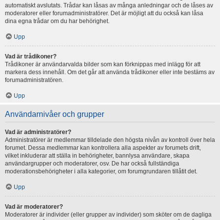
automatiskt avslutats. Trådar kan låsas av många anledningar och de låses av
moderatorer eller forumadministratörer. Det är möjligt att du också kan låsa
dina egna trådar om du har behörighet.
Upp
Vad är trådikoner?
Trådikoner är användarvalda bilder som kan förknippas med inlägg för att
markera dess innehåll. Om det går att använda trådikoner eller inte bestäms av
forumadministratören.
Upp
Användarnivåer och grupper
Vad är administratörer?
Administratörer är medlemmar tilldelade den högsta nivån av kontroll över hela
forumet. Dessa medlemmar kan kontrollera alla aspekter av forumets drift,
vilket inkluderar att ställa in behörigheter, bannlysa användare, skapa
användargrupper och moderatorer, osv. De har också fullständiga
moderationsbehörigheter i alla kategorier, om forumgrundaren tillåtit det.
Upp
Vad är moderatorer?
Moderatorer är individer (eller grupper av individer) som sköter om de dagliga