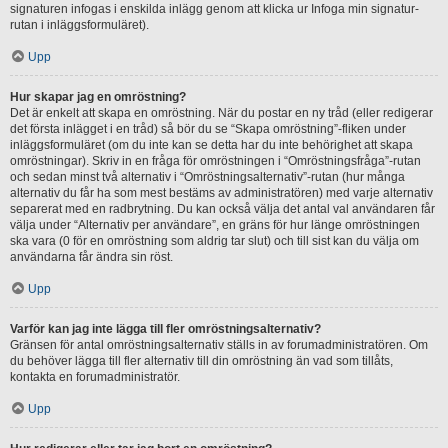
signaturen infogas i enskilda inlägg genom att klicka ur Infoga min signatur-
rutan i inläggsformuläret).
Upp
Hur skapar jag en omröstning?
Det är enkelt att skapa en omröstning. När du postar en ny tråd (eller redigerar
det första inlägget i en tråd) så bör du se “Skapa omröstning”-fliken under
inläggsformuläret (om du inte kan se detta har du inte behörighet att skapa
omröstningar). Skriv in en fråga för omröstningen i “Omröstningsfråga”-rutan
och sedan minst två alternativ i “Omröstningsalternativ”-rutan (hur många
alternativ du får ha som mest bestäms av administratören) med varje alternativ
separerat med en radbrytning. Du kan också välja det antal val användaren får
välja under “Alternativ per användare”, en gräns för hur länge omröstningen
ska vara (0 för en omröstning som aldrig tar slut) och till sist kan du välja om
användarna får ändra sin röst.
Upp
Varför kan jag inte lägga till fler omröstningsalternativ?
Gränsen för antal omröstningsalternativ ställs in av forumadministratören. Om
du behöver lägga till fler alternativ till din omröstning än vad som tillåts,
kontakta en forumadministratör.
Upp