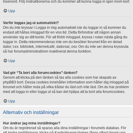
lösenord. Följ instruktionerna och du kommer att kunna logga in igen inom kort.
Upp
Varför loggas jag ut automatiskt?
Om du inte kryssar i Logga in mig automatiskt när du loggar in så kommer du
endast att hållas inloggad för en viss tid. Detta förhindrar att någon annan
använder sig av ditt konto. För att förbli inloggad, kryssa i rutan nästa gång du
loggar in. Detta rekommenderas inte om du besöker forumet från en delad
dator, t.ex. bibliotek, internetcafé, datorsal, osv. Om du inte ser denna kryssruta
så har forumadministratören inaktiverat denna funktion.
Upp
Vad gör “Ta bort alla forumcookies”-länken?
Genom att klicka på den länken så tas alla cookies som har skapats av
phpBB3 bort. Dessa cookies innehåller information som håller dig inloggad på
forumet och håller reda på vilka trådar du läst och inte läst. Om du har problem
med att logga in eller logga ut så kan det hjälpa att ta bort alla forumcookies.
Upp
Alternativ och inställningar
Hur ändrar jag mina inställningar?
Om du är registrerad så sparas alla dina inställningar i forumets databas. För
att ändra inställningar, klicka på Kontrollpanel-länken (finns oftast längst upp