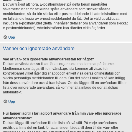
Det var tråkigt att höra. E-postformuläret på detta forum innehåller
säkerhetsrutiner för att kunna spåra användare som skickar sådana
meddelanden, så du bör skicka ett e-postmeddelande till administratören med
en fullständig kopia av e-postmeddelandet du fått. Det är väldigt viktigt att
inkludera e-posthuvudet (detta innehåller detaljer om användaren som skickat
e-postmeddelandet). Administratören kan därefter vidta åtgärder.
Upp
Vänner och ignorerade användare
Vad är vän- och ignorerade användarelistan för något?
Du kan använda dessa listor för att organisera medlemmar på forumet.
Medlemmar som läggs till i din vänskapslista kommer att visas i din
kontrollpanel vilket låter dig snabbt och enkelt visa deras onlinestatus och
skicka personliga meddelanden till dem. Om det stöds i mallen så kan inlägg
från dessa användare också framhävas. Om du lägger till en användare till din
lista över ignorerade användare, så kommer alla inlägg de gör att döljas
automatiskt.
Upp
Hur lägger jag till / tar jag bort användare från min vän- eller ignorerade
användareslista?
Du kan lägga till användare till din lista på två sätt. På varje användares
profilsida finns det en länk för att antingen lägga till dem till din vän- eller