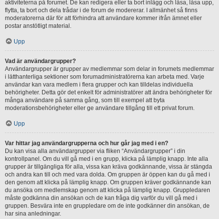
aktiviteterna på forumet. De kan redigera eller ta bort inlägg och låsa, låsa upp,
flytta, ta bort och dela trådar i de forum de modererar. I allmänhet så finns
moderatorerna där för att förhindra att användare kommer ifrån ämnet eller
postar anstötligt material.
Upp
Vad är användargrupper?
Användargrupper är grupper av medlemmar som delar in forumets medlemmar
i lätthanterliga sektioner som forumadministratörerna kan arbeta med. Varje
användar kan vara medlem i flera grupper och kan tilldelas individuella
behörigheter. Detta gör det enkelt för administratörer att ändra behörigheter för
många användare på samma gång, som till exempel att byta
moderationsbehörigheter eller ge användare tillgång till ett privat forum.
Upp
Var hittar jag användargrupperna och hur går jag med i en?
Du kan visa alla användargrupper via fliken “Användargrupper” i din
kontrollpanel. Om du vill gå med i en grupp, klicka på lämplig knapp. Inte alla
grupper är tillgängliga för alla, vissa kan kräva godkännande, vissa är stängda
och andra kan till och med vara dolda. Om gruppen är öppen kan du gå med i
den genom att klicka på lämplig knapp. Om gruppen kräver godkännande kan
du ansöka om medlemskap genom att klicka på lämplig knapp. Gruppledaren
måste godkänna din ansökan och de kan fråga dig varför du vill gå med i
gruppen. Besvära inte en gruppledare om de inte godkänner din ansökan, de
har sina anledningar.