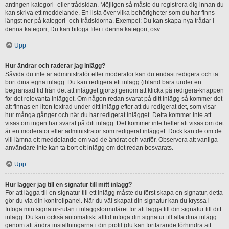
antingen kategori- eller trådsidan. Möjligen så måste du registrera dig innan du
kan skriva ett meddelande. En lista över vilka behörigheter som du har finns
längst ner på kategori- och trådsidorna. Exempel: Du kan skapa nya trådar i
denna kategori, Du kan bifoga filer i denna kategori, osv.
Upp
Hur ändrar och raderar jag inlägg?
Såvida du inte är administratör eller moderator kan du endast redigera och ta
bort dina egna inlägg. Du kan redigera ett inlägg (ibland bara under en
begränsad tid från det att inlägget gjorts) genom att klicka på redigera-knappen
för det relevanta inlägget. Om någon redan svarat på ditt inlägg så kommer det
att finnas en liten textrad under ditt inlägg efter att du redigerat det, som visar
hur många gånger och när du har redigerat inlägget. Detta kommer inte att
visas om ingen har svarat på ditt inlägg. Det kommer inte heller att visas om det
är en moderator eller administratör som redigerat inlägget. Dock kan de om de
vill lämna ett meddelande om vad de ändrat och varför. Observera att vanliga
användare inte kan ta bort ett inlägg om det redan besvarats.
Upp
Hur lägger jag till en signatur till mitt inlägg?
För att lägga till en signatur till ett inlägg måste du först skapa en signatur, detta
gör du via din kontrollpanel. När du väl skapat din signatur kan du kryssa i
Infoga min signatur-rutan i inläggsformuläret för att lägga till din signatur till ditt
inlägg. Du kan också automatiskt alltid infoga din signatur till alla dina inlägg
genom att ändra inställningarna i din profil (du kan fortfarande förhindra att