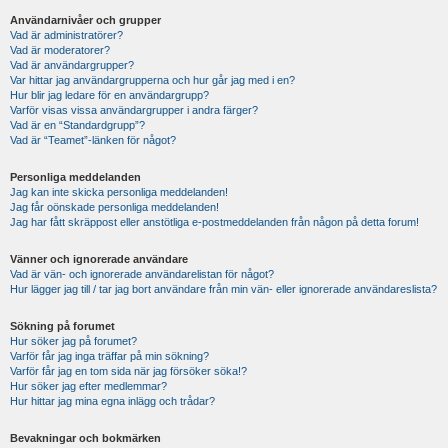
Användarnivåer och grupper
Vad är administratörer?
Vad är moderatorer?
Vad är användargrupper?
Var hittar jag användargrupperna och hur går jag med i en?
Hur blir jag ledare för en användargrupp?
Varför visas vissa användargrupper i andra färger?
Vad är en “Standardgrupp”?
Vad är “Teamet”-länken för något?
Personliga meddelanden
Jag kan inte skicka personliga meddelanden!
Jag får oönskade personliga meddelanden!
Jag har fått skräppost eller anstötliga e-postmeddelanden från någon på detta forum!
Vänner och ignorerade användare
Vad är vän- och ignorerade användarelistan för något?
Hur lägger jag till / tar jag bort användare från min vän- eller ignorerade användareslista?
Sökning på forumet
Hur söker jag på forumet?
Varför får jag inga träffar på min sökning?
Varför får jag en tom sida när jag försöker söka!?
Hur söker jag efter medlemmar?
Hur hittar jag mina egna inlägg och trådar?
Bevakningar och bokmärken