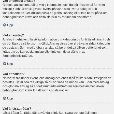
Vad är globala anslag?
Globala anslag innehåller viktig information och du bör läsa de så fort som
möjligt. Globala anslag visas överst på varje sida i varje kategori och i
kontrollpanelen. Om du kan posta ett globalt anslag eller inte beror på vilken
behörighet som krävs och detta ställs in av forumadministratören.
Upp
Vad är anslag?
Anslag innehåller ofta viktig information om kategorin du för tillfället läser i och
du bör läsa de så fort som möjligt. Anslag visas överst på varje sida i kategorin
de postats i. Som med globala anslag så beror det på vilken behörighet som
krävs om du kan posta anslag eller inte och detta ställs in av
forumadministratören.
Upp
Vad är notiser?
Notiser visas under eventuella anslag och endast på första sidan i kategorin de
postats i. De är ofta rätt viktiga så du bör läsa de när du kan. Som med anslag
och globala anslag så är det forumadministratören som bestämmer vilken
behörighet som krävs för att kunna posta notiser.
Upp
Vad är låsta trådar?
Låsta trådar är trådar där användare inte kan svara och omröstningar