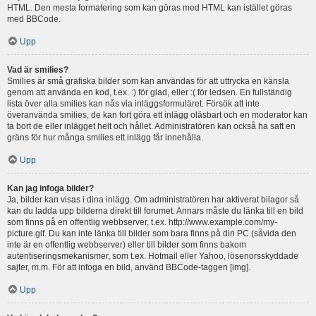
HTML. Den mesta formatering som kan göras med HTML kan istället göras
med BBCode.
Upp
Vad är smilies?
Smilies är små grafiska bilder som kan användas för att uttrycka en känsla
genom att använda en kod, t.ex. :) för glad, eller :( för ledsen. En fullständig
lista över alla smilies kan nås via inläggsformuläret. Försök att inte
överanvända smilies, de kan fort göra ett inlägg oläsbart och en moderator kan
ta bort de eller inlägget helt och hållet. Administratören kan också ha satt en
gräns för hur många smilies ett inlägg får innehålla.
Upp
Kan jag infoga bilder?
Ja, bilder kan visas i dina inlägg. Om administratören har aktiverat bilagor så
kan du ladda upp bilderna direkt till forumet. Annars måste du länka till en bild
som finns på en offentlig webbserver, t.ex. http://www.example.com/my-
picture.gif. Du kan inte länka till bilder som bara finns på din PC (såvida den
inte är en offentlig webbserver) eller till bilder som finns bakom
autentiseringsmekanismer, som t.ex. Hotmail eller Yahoo, lösenorsskyddade
sajter, m.m. För att infoga en bild, använd BBCode-taggen [img].
Upp