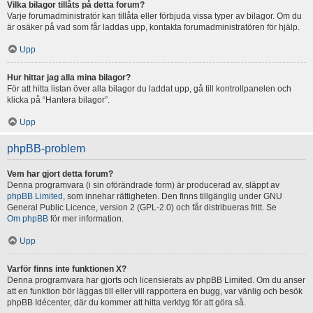
Vilka bilagor tillåts på detta forum?
Varje forumadministratör kan tillåta eller förbjuda vissa typer av bilagor. Om du
är osäker på vad som får laddas upp, kontakta forumadministratören för hjälp.
Upp
Hur hittar jag alla mina bilagor?
För att hitta listan över alla bilagor du laddat upp, gå till kontrollpanelen och
klicka på “Hantera bilagor”.
Upp
phpBB-problem
Vem har gjort detta forum?
Denna programvara (i sin oförändrade form) är producerad av, släppt av
phpBB Limited
, som innehar rättigheten. Den finns tillgänglig under GNU
General Public Licence, version 2 (GPL-2.0) och får distribueras fritt. Se
Om phpBB
för mer information.
Upp
Varför finns inte funktionen X?
Denna programvara har gjorts och licensierats av phpBB Limited. Om du anser
att en funktion bör läggas till eller vill rapportera en bugg, var vänlig och besök
phpBB Idécenter, där du kommer att hitta verktyg för att göra så.