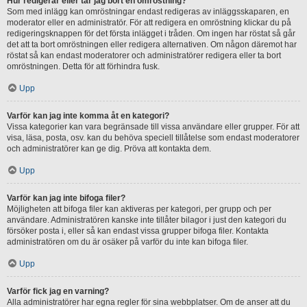
Hur redigerar eller tar jag bort en omröstning?
Som med inlägg kan omröstningar endast redigeras av inläggsskaparen, en
moderator eller en administratör. För att redigera en omröstning klickar du på
redigeringsknappen för det första inlägget i tråden. Om ingen har röstat så går
det att ta bort omröstningen eller redigera alternativen. Om någon däremot har
röstat så kan endast moderatorer och administratörer redigera eller ta bort
omröstningen. Detta för att förhindra fusk.
Upp
Varför kan jag inte komma åt en kategori?
Vissa kategorier kan vara begränsade till vissa användare eller grupper. För att
visa, läsa, posta, osv. kan du behöva speciell tillåtelse som endast moderatorer
och administratörer kan ge dig. Pröva att kontakta dem.
Upp
Varför kan jag inte bifoga filer?
Möjligheten att bifoga filer kan aktiveras per kategori, per grupp och per
användare. Administratören kanske inte tillåter bilagor i just den kategori du
försöker posta i, eller så kan endast vissa grupper bifoga filer. Kontakta
administratören om du är osäker på varför du inte kan bifoga filer.
Upp
Varför fick jag en varning?
Alla administratörer har egna regler för sina webbplatser. Om de anser att du