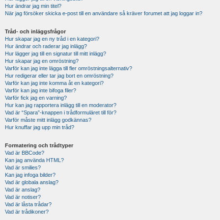
Hur ändrar jag min titel?
När jag försöker skicka e-post till en användare så kräver forumet att jag loggar in?
Tråd- och inläggsfrågor
Hur skapar jag en ny tråd i en kategori?
Hur ändrar och raderar jag inlägg?
Hur lägger jag till en signatur till mitt inlägg?
Hur skapar jag en omröstning?
Varför kan jag inte lägga till fler omröstningsalternativ?
Hur redigerar eller tar jag bort en omröstning?
Varför kan jag inte komma åt en kategori?
Varför kan jag inte bifoga filer?
Varför fick jag en varning?
Hur kan jag rapportera inlägg till en moderator?
Vad är “Spara”-knappen i trådformuläret till för?
Varför måste mitt inlägg godkännas?
Hur knuffar jag upp min tråd?
Formatering och trådtyper
Vad är BBCode?
Kan jag använda HTML?
Vad är smilies?
Kan jag infoga bilder?
Vad är globala anslag?
Vad är anslag?
Vad är notiser?
Vad är låsta trådar?
Vad är trådikoner?