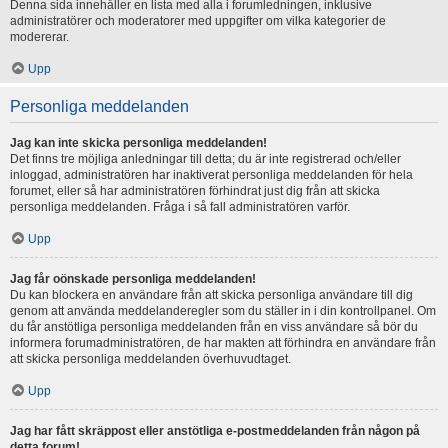
Denna sida innehåller en lista med alla i forumledningen, inklusive
administratörer och moderatorer med uppgifter om vilka kategorier de
modererar.
Upp
Personliga meddelanden
Jag kan inte skicka personliga meddelanden!
Det finns tre möjliga anledningar till detta; du är inte registrerad och/eller
inloggad, administratören har inaktiverat personliga meddelanden för hela
forumet, eller så har administratören förhindrat just dig från att skicka
personliga meddelanden. Fråga i så fall administratören varför.
Upp
Jag får oönskade personliga meddelanden!
Du kan blockera en användare från att skicka personliga användare till dig
genom att använda meddelanderegler som du ställer in i din kontrollpanel. Om
du får anstötliga personliga meddelanden från en viss användare så bör du
informera forumadministratören, de har makten att förhindra en användare från
att skicka personliga meddelanden överhuvudtaget.
Upp
Jag har fått skräppost eller anstötliga e-postmeddelanden från någon på
detta forum!