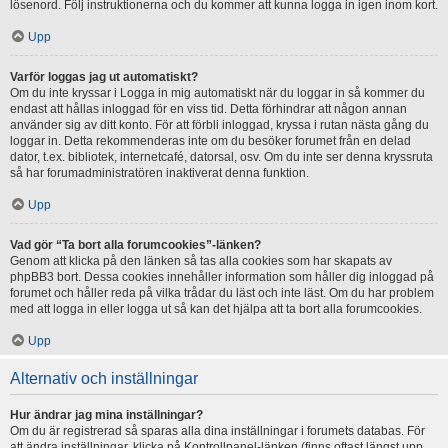
lösenord. Följ instruktionerna och du kommer att kunna logga in igen inom kort.
Upp
Varför loggas jag ut automatiskt?
Om du inte kryssar i Logga in mig automatiskt när du loggar in så kommer du
endast att hållas inloggad för en viss tid. Detta förhindrar att någon annan
använder sig av ditt konto. För att förbli inloggad, kryssa i rutan nästa gång du
loggar in. Detta rekommenderas inte om du besöker forumet från en delad
dator, t.ex. bibliotek, internetcafé, datorsal, osv. Om du inte ser denna kryssruta
så har forumadministratören inaktiverat denna funktion.
Upp
Vad gör “Ta bort alla forumcookies”-länken?
Genom att klicka på den länken så tas alla cookies som har skapats av
phpBB3 bort. Dessa cookies innehåller information som håller dig inloggad på
forumet och håller reda på vilka trådar du läst och inte läst. Om du har problem
med att logga in eller logga ut så kan det hjälpa att ta bort alla forumcookies.
Upp
Alternativ och inställningar
Hur ändrar jag mina inställningar?
Om du är registrerad så sparas alla dina inställningar i forumets databas. För
att ändra inställningar, klicka på Kontrollpanel-länken (finns oftast längst upp