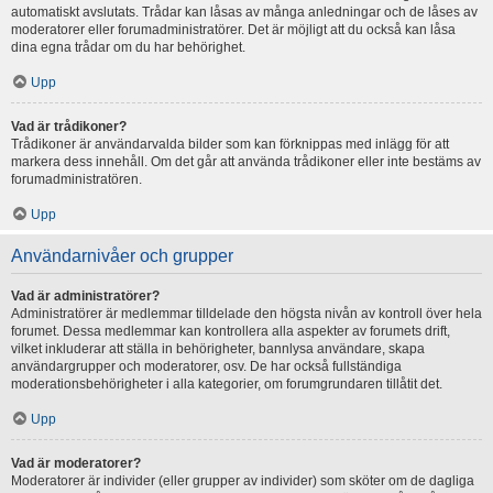
automatiskt avslutats. Trådar kan låsas av många anledningar och de låses av
moderatorer eller forumadministratörer. Det är möjligt att du också kan låsa
dina egna trådar om du har behörighet.
Upp
Vad är trådikoner?
Trådikoner är användarvalda bilder som kan förknippas med inlägg för att
markera dess innehåll. Om det går att använda trådikoner eller inte bestäms av
forumadministratören.
Upp
Användarnivåer och grupper
Vad är administratörer?
Administratörer är medlemmar tilldelade den högsta nivån av kontroll över hela
forumet. Dessa medlemmar kan kontrollera alla aspekter av forumets drift,
vilket inkluderar att ställa in behörigheter, bannlysa användare, skapa
användargrupper och moderatorer, osv. De har också fullständiga
moderationsbehörigheter i alla kategorier, om forumgrundaren tillåtit det.
Upp
Vad är moderatorer?
Moderatorer är individer (eller grupper av individer) som sköter om de dagliga