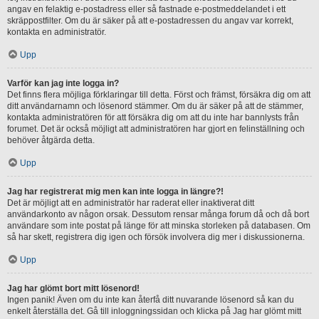
angav en felaktig e-postadress eller så fastnade e-postmeddelandet i ett
skräppostfilter. Om du är säker på att e-postadressen du angav var korrekt,
kontakta en administratör.
Upp
Varför kan jag inte logga in?
Det finns flera möjliga förklaringar till detta. Först och främst, försäkra dig om att
ditt användarnamn och lösenord stämmer. Om du är säker på att de stämmer,
kontakta administratören för att försäkra dig om att du inte har bannlysts från
forumet. Det är också möjligt att administratören har gjort en felinställning och
behöver åtgärda detta.
Upp
Jag har registrerat mig men kan inte logga in längre?!
Det är möjligt att en administratör har raderat eller inaktiverat ditt
användarkonto av någon orsak. Dessutom rensar många forum då och då bort
användare som inte postat på länge för att minska storleken på databasen. Om
så har skett, registrera dig igen och försök involvera dig mer i diskussionerna.
Upp
Jag har glömt bort mitt lösenord!
Ingen panik! Även om du inte kan återfå ditt nuvarande lösenord så kan du
enkelt återställa det. Gå till inloggningssidan och klicka på Jag har glömt mitt