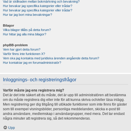
Vad är skillnaden mellan bokmärkning och bevakning?
Hur bevakar jag specifika kategorier eller trådar?
Hur bevakar jag specifika kategorier eller trådar?
Hur tar jag bort mina bevakningar?
Bilagor
Vilka bilagor tillåts på detta forum?
Hur hittar jag alla mina bilagor?
phpBB-problem
Vem har gjort detta forum?
Varför finns inte funktionen X?
Vem ska jag kontakta med juridiska ärenden angående detta forum?
Hur kontaktar jag en forumadministratör?
Inloggnings- och registreringsfrågor
Varför måste jag ens registrera mig?
Det är det inte säkert att du måste, det är upp till administratören att bestämma
om du måste registrera dig eller inte för att kunna skriva och/eller läsa inlägg.
Men registrering ger dig tillgång till utökade funktioner som inte finns för gäster
som till exempel visningsbilder, personliga meddelanden, skicka e-post till
andra användare, medlemskap i användargrupper, med mera. Det tar endast
några minuter att registrera sig, så det rekommenderas.
Upp