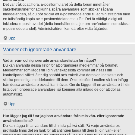
Det var tråkigt att höra. E-postformuläret på detta forum innehåller
säkerhetsrutiner för att kunna spåra användare som skickar sådana
meddelanden, så du bör skicka ett e-postmeddelande till administratören med
en fullständig kopia av e-postmeddelandet du fått. Det är väldigt viktigt att
inkludera e-posthuvudet (detta innehåller detaljer om användaren som skickat
e-postmeddelandet). Administratören kan därefter vidta åtgärder.
Upp
Vänner och ignorerade användare
Vad är vän- och ignorerade användarelistan för något?
Du kan använda dessa listor för att organisera medlemmar på forumet.
Medlemmar som läggs till i din vänskapslista kommer att visas i din
kontrollpanel vilket låter dig snabbt och enkelt visa deras onlinestatus och
skicka personliga meddelanden till dem. Om det stöds i mallen så kan inlägg
från dessa användare också framhävas. Om du lägger till en användare till din
lista över ignorerade användare, så kommer alla inlägg de gör att döljas
automatiskt.
Upp
Hur lägger jag till / tar jag bort användare från min vän- eller ignorerade
användareslista?
Du kan lägga till användare till din lista på två sätt. På varje användares
profilsida finns det en länk för att antingen lägga till dem till din vän- eller