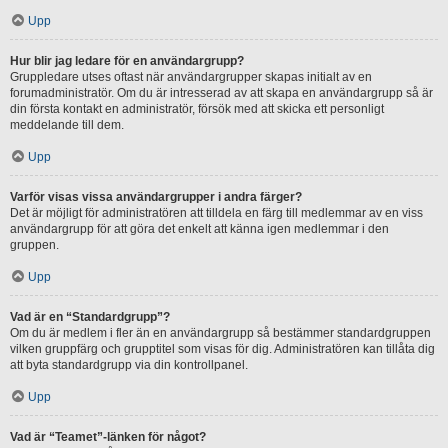
Upp
Hur blir jag ledare för en användargrupp?
Gruppledare utses oftast när användargrupper skapas initialt av en
forumadministratör. Om du är intresserad av att skapa en användargrupp så är
din första kontakt en administratör, försök med att skicka ett personligt
meddelande till dem.
Upp
Varför visas vissa användargrupper i andra färger?
Det är möjligt för administratören att tilldela en färg till medlemmar av en viss
användargrupp för att göra det enkelt att känna igen medlemmar i den
gruppen.
Upp
Vad är en “Standardgrupp”?
Om du är medlem i fler än en användargrupp så bestämmer standardgruppen
vilken gruppfärg och grupptitel som visas för dig. Administratören kan tillåta dig
att byta standardgrupp via din kontrollpanel.
Upp
Vad är “Teamet”-länken för något?