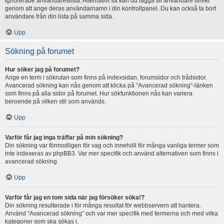
ignorerade användareslista. Alternativt så kan du lägga till användare direkt
genom att ange deras användarnamn i din kontrollpanel. Du kan också ta bort
användare från din lista på samma sida.
Upp
Sökning på forumet
Hur söker jag på forumet?
Ange en term i sökrutan som finns på indexsidan, forumsidor och trådsidor.
Avancerad sökning kan nås genom att klicka på “Avancerad sökning”-länken
som finns på alla sidor på forumet. Hur sökfunktionen nås kan variera
beroende på vilken stil som används.
Upp
Varför får jag inga träffar på min sökning?
Din sökning var förmodligen för vag och innehöll för många vanliga termer som
inte indexeras av phpBB3. Var mer specifik och använd alternativen som finns i
avancerad sökning.
Upp
Varför får jag en tom sida när jag försöker söka!?
Din sökning resulterade i för många resultat för webbservern att hantera.
Använd “Avancerad sökning” och var mer specifik med termerna och med vilka
kategorier som ska sökas i.