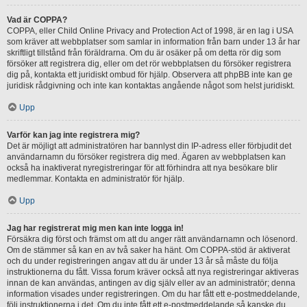
Vad är COPPA?
COPPA, eller Child Online Privacy and Protection Act of 1998, är en lag i USA
som kräver att webbplatser som samlar in information från barn under 13 år har
skriftligt tillstånd från föräldrarna. Om du är osäker på om detta rör dig som
försöker att registrera dig, eller om det rör webbplatsen du försöker registrera
dig på, kontakta ett juridiskt ombud för hjälp. Observera att phpBB inte kan ge
juridisk rådgivning och inte kan kontaktas angående något som helst juridiskt.
Upp
Varför kan jag inte registrera mig?
Det är möjligt att administratören har bannlyst din IP-adress eller förbjudit det
användarnamn du försöker registrera dig med. Ägaren av webbplatsen kan
också ha inaktiverat nyregistreringar för att förhindra att nya besökare blir
medlemmar. Kontakta en administratör för hjälp.
Upp
Jag har registrerat mig men kan inte logga in!
Försäkra dig först och främst om att du anger rätt användarnamn och lösenord.
Om de stämmer så kan en av två saker ha hänt. Om COPPA-stöd är aktiverat
och du under registreringen angav att du är under 13 år så måste du följa
instruktionerna du fått. Vissa forum kräver också att nya registreringar aktiveras
innan de kan användas, antingen av dig själv eller av an administratör; denna
information visades under registreringen. Om du har fått ett e-postmeddelande,
följ instruktionerna i det. Om du inte fått ett e-postmeddelande så kanske du