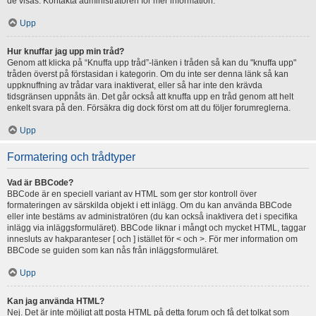
de visas. Kontakta administratören för mer information.
Upp
Hur knuffar jag upp min tråd?
Genom att klicka på “Knuffa upp tråd”-länken i tråden så kan du "knuffa upp"
tråden överst på förstasidan i kategorin. Om du inte ser denna länk så kan
uppknuffning av trådar vara inaktiverat, eller så har inte den krävda
tidsgränsen uppnåts än. Det går också att knuffa upp en tråd genom att helt
enkelt svara på den. Försäkra dig dock först om att du följer forumreglerna.
Upp
Formatering och trådtyper
Vad är BBCode?
BBCode är en speciell variant av HTML som ger stor kontroll över
formateringen av särskilda objekt i ett inlägg. Om du kan använda BBCode
eller inte bestäms av administratören (du kan också inaktivera det i specifika
inlägg via inläggsformuläret). BBCode liknar i mångt och mycket HTML, taggar
innesluts av hakparanteser [ och ] istället för < och >. För mer information om
BBCode se guiden som kan nås från inläggsformuläret.
Upp
Kan jag använda HTML?
Nej. Det är inte möjligt att posta HTML på detta forum och få det tolkat som