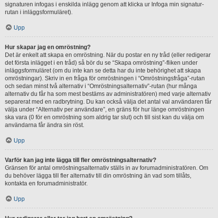
signaturen infogas i enskilda inlägg genom att klicka ur Infoga min signatur-
rutan i inläggsformuläret).
Upp
Hur skapar jag en omröstning?
Det är enkelt att skapa en omröstning. När du postar en ny tråd (eller redigerar
det första inlägget i en tråd) så bör du se “Skapa omröstning”-fliken under
inläggsformuläret (om du inte kan se detta har du inte behörighet att skapa
omröstningar). Skriv in en fråga för omröstningen i “Omröstningsfråga”-rutan
och sedan minst två alternativ i “Omröstningsalternativ”-rutan (hur många
alternativ du får ha som mest bestäms av administratören) med varje alternativ
separerat med en radbrytning. Du kan också välja det antal val användaren får
välja under “Alternativ per användare”, en gräns för hur länge omröstningen
ska vara (0 för en omröstning som aldrig tar slut) och till sist kan du välja om
användarna får ändra sin röst.
Upp
Varför kan jag inte lägga till fler omröstningsalternativ?
Gränsen för antal omröstningsalternativ ställs in av forumadministratören. Om
du behöver lägga till fler alternativ till din omröstning än vad som tillåts,
kontakta en forumadministratör.
Upp