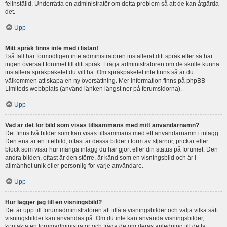
felinställd. Underrätta en administratör om detta problem så att de kan åtgärda
det.
Upp
Mitt språk finns inte med i listan!
I så fall har förmodligen inte administratören installerat ditt språk eller så har
ingen översatt forumet till ditt språk. Fråga administratören om de skulle kunna
installera språkpaketet du vill ha. Om språkpaketet inte finns så är du
välkommen att skapa en ny översättning. Mer information finns på phpBB
Limiteds webbplats (använd länken längst ner på forumsidorna).
Upp
Vad är det för bild som visas tillsammans med mitt användarnamn?
Det finns två bilder som kan visas tillsammans med ett användarnamn i inlägg.
Den ena är en titelbild, oftast är dessa bilder i form av stjärnor, prickar eller
block som visar hur många inlägg du har gjort eller din status på forumet. Den
andra bilden, oftast är den större, är känd som en visningsbild och är i
allmänhet unik eller personlig för varje användare.
Upp
Hur lägger jag till en visningsbild?
Det är upp till forumadministratören att tillåta visningsbilder och välja vilka sätt
visningsbilder kan användas på. Om du inte kan använda visningsbilder,
kontakta en forumadministratör och fråga de om deras anledning till detta.