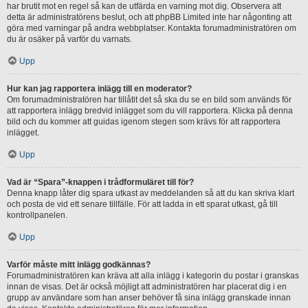
har brutit mot en regel så kan de utfärda en varning mot dig. Observera att
detta är administratörens beslut, och att phpBB Limited inte har någonting att
göra med varningar på andra webbplatser. Kontakta forumadministratören om
du är osäker på varför du varnats.
Upp
Hur kan jag rapportera inlägg till en moderator?
Om forumadministratören har tillåtit det så ska du se en bild som används för
att rapportera inlägg bredvid inlägget som du vill rapportera. Klicka på denna
bild och du kommer att guidas igenom stegen som krävs för att rapportera
inlägget.
Upp
Vad är “Spara”-knappen i trådformuläret till för?
Denna knapp låter dig spara utkast av meddelanden så att du kan skriva klart
och posta de vid ett senare tillfälle. För att ladda in ett sparat utkast, gå till
kontrollpanelen.
Upp
Varför måste mitt inlägg godkännas?
Forumadministratören kan kräva att alla inlägg i kategorin du postar i granskas
innan de visas. Det är också möjligt att administratören har placerat dig i en
grupp av användare som han anser behöver få sina inlägg granskade innan