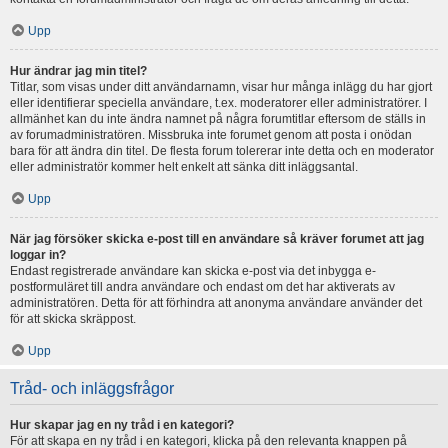
Upp
Hur ändrar jag min titel?
Titlar, som visas under ditt användarnamn, visar hur många inlägg du har gjort
eller identifierar speciella användare, t.ex. moderatorer eller administratörer. I
allmänhet kan du inte ändra namnet på några forumtitlar eftersom de ställs in
av forumadministratören. Missbruka inte forumet genom att posta i onödan
bara för att ändra din titel. De flesta forum tolererar inte detta och en moderator
eller administratör kommer helt enkelt att sänka ditt inläggsantal.
Upp
När jag försöker skicka e-post till en användare så kräver forumet att jag
loggar in?
Endast registrerade användare kan skicka e-post via det inbygga e-
postformuläret till andra användare och endast om det har aktiverats av
administratören. Detta för att förhindra att anonyma användare använder det
för att skicka skräppost.
Upp
Tråd- och inläggsfrågor
Hur skapar jag en ny tråd i en kategori?
För att skapa en ny tråd i en kategori, klicka på den relevanta knappen på