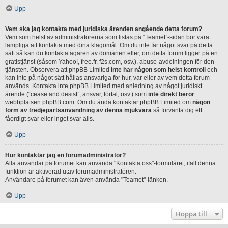
Upp
Vem ska jag kontakta med juridiska ärenden angående detta forum?
Vem som helst av administratörerna som listas på “Teamet”-sidan bör vara
lämpliga att kontakta med dina klagomål. Om du inte får något svar på detta
sätt så kan du kontakta ägaren av domänen eller, om detta forum ligger på en
gratistjänst (såsom Yahoo!, free.fr, f2s.com, osv.), abuse-avdelningen för den
tjänsten. Observera att phpBB Limited
inte har någon som helst kontroll
och
kan inte på något sätt hållas ansvariga för hur, var eller av vem detta forum
används. Kontakta inte phpBB Limited med anledning av något juridiskt
ärende (“cease and desist”, ansvar, förtal, osv.) som
inte direkt berör
webbplatsen phpBB.com. Om du ändå kontaktar phpBB Limited om
någon
form av tredjepartsanvändning av denna mjukvara
så förvänta dig ett
fåordigt svar eller inget svar alls.
Upp
Hur kontaktar jag en forumadministratör?
Alla användar på forumet kan använda "Kontakta oss"-formuläret, ifall denna
funktion är aktiverad utav forumadministratören.
Användare på forumet kan även använda "Teamet"-länken.
Upp
Hoppa till