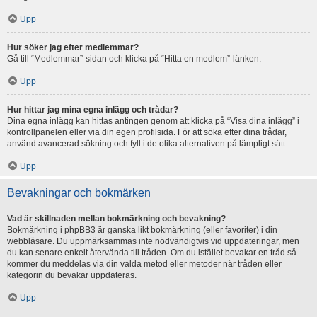
Upp
Hur söker jag efter medlemmar?
Gå till “Medlemmar”-sidan och klicka på “Hitta en medlem”-länken.
Upp
Hur hittar jag mina egna inlägg och trådar?
Dina egna inlägg kan hittas antingen genom att klicka på “Visa dina inlägg” i
kontrollpanelen eller via din egen profilsida. För att söka efter dina trådar,
använd avancerad sökning och fyll i de olika alternativen på lämpligt sätt.
Upp
Bevakningar och bokmärken
Vad är skillnaden mellan bokmärkning och bevakning?
Bokmärkning i phpBB3 är ganska likt bokmärkning (eller favoriter) i din
webbläsare. Du uppmärksammas inte nödvändigtvis vid uppdateringar, men
du kan senare enkelt återvända till tråden. Om du istället bevakar en tråd så
kommer du meddelas via din valda metod eller metoder när tråden eller
kategorin du bevakar uppdateras.
Upp