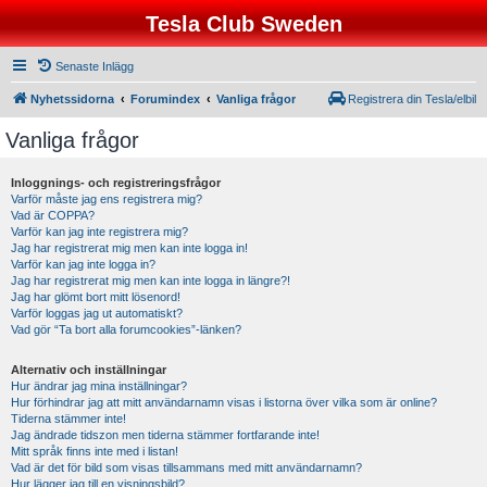
Tesla Club Sweden
Senaste Inlägg
Nyhetssidorna
Forumindex
Vanliga frågor
Registrera din Tesla/elbil
Vanliga frågor
Inloggnings- och registreringsfrågor
Varför måste jag ens registrera mig?
Vad är COPPA?
Varför kan jag inte registrera mig?
Jag har registrerat mig men kan inte logga in!
Varför kan jag inte logga in?
Jag har registrerat mig men kan inte logga in längre?!
Jag har glömt bort mitt lösenord!
Varför loggas jag ut automatiskt?
Vad gör “Ta bort alla forumcookies”-länken?
Alternativ och inställningar
Hur ändrar jag mina inställningar?
Hur förhindrar jag att mitt användarnamn visas i listorna över vilka som är online?
Tiderna stämmer inte!
Jag ändrade tidszon men tiderna stämmer fortfarande inte!
Mitt språk finns inte med i listan!
Vad är det för bild som visas tillsammans med mitt användarnamn?
Hur lägger jag till en visningsbild?