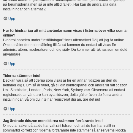
på forumsidorna men så är inte alltid fallet). Här kan du ändra alla dina
inställningar och alternativ.
Upp
Hur förhindrar jag att mitt användarnamn visas i listorna över vilka som är
online?
I kontrollpanelen under “Inställningar” finns alternativet Dölj att jag är online.
Om du sätter denna inställning till Ja så kommer du endast att visas för
administratörer, moderatorer och dig själv. Du kommer att räknas som en dold
användare.
Upp
Tiderna stämmer inte!
Det kan vara så att tiderna som visas är för en annan tidszon än den du
befinner dig i. Om så är fallet, gå till din kontrollpanel och ändra till rätt tidszon,
t.ex. Stockholm, London, Paris, New York, Sydney, osv. Observera att endast
registrerade användare kan byta tidszon, detta gäller även de flesta andra
inställningar. Så om du inte har registrerat dig än, gör det nu!
Upp
Jag ändrade tidszon men tiderna stämmer fortfarande inte!
Om du är säker på att du har valt rätt tidszon och att du har har ställt in
sommartid korrekt och tiderna fortfarande inte stämmer så är serverns klocka