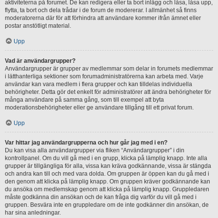
aktiviteterna på forumet. De kan redigera eller ta bort inlägg och låsa, låsa upp,
flytta, ta bort och dela trådar i de forum de modererar. I allmänhet så finns
moderatorerna där för att förhindra att användare kommer ifrån ämnet eller
postar anstötligt material.
Upp
Vad är användargrupper?
Användargrupper är grupper av medlemmar som delar in forumets medlemmar
i lätthanterliga sektioner som forumadministratörerna kan arbeta med. Varje
användar kan vara medlem i flera grupper och kan tilldelas individuella
behörigheter. Detta gör det enkelt för administratörer att ändra behörigheter för
många användare på samma gång, som till exempel att byta
moderationsbehörigheter eller ge användare tillgång till ett privat forum.
Upp
Var hittar jag användargrupperna och hur går jag med i en?
Du kan visa alla användargrupper via fliken “Användargrupper” i din
kontrollpanel. Om du vill gå med i en grupp, klicka på lämplig knapp. Inte alla
grupper är tillgängliga för alla, vissa kan kräva godkännande, vissa är stängda
och andra kan till och med vara dolda. Om gruppen är öppen kan du gå med i
den genom att klicka på lämplig knapp. Om gruppen kräver godkännande kan
du ansöka om medlemskap genom att klicka på lämplig knapp. Gruppledaren
måste godkänna din ansökan och de kan fråga dig varför du vill gå med i
gruppen. Besvära inte en gruppledare om de inte godkänner din ansökan, de
har sina anledningar.