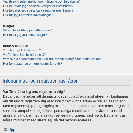
Vad är skillnaden mellan bokmärkning och bevakning?
Hur bevakar jag specifika kategorier eller trådar?
Hur bevakar jag specifika kategorier eller trådar?
Hur tar jag bort mina bevakningar?
Bilagor
Vilka bilagor tillåts på detta forum?
Hur hittar jag alla mina bilagor?
phpBB-problem
Vem har gjort detta forum?
Varför finns inte funktionen X?
Vem ska jag kontakta med juridiska ärenden angående detta forum?
Hur kontaktar jag en forumadministratör?
Inloggnings- och registreringsfrågor
Varför måste jag ens registrera mig?
Det är det inte säkert att du måste, det är upp till administratören att bestämma
om du måste registrera dig eller inte för att kunna skriva och/eller läsa inlägg.
Men registrering ger dig tillgång till utökade funktioner som inte finns för gäster
som till exempel visningsbilder, personliga meddelanden, skicka e-post till
andra användare, medlemskap i användargrupper, med mera. Det tar endast
några minuter att registrera sig, så det rekommenderas.
Upp