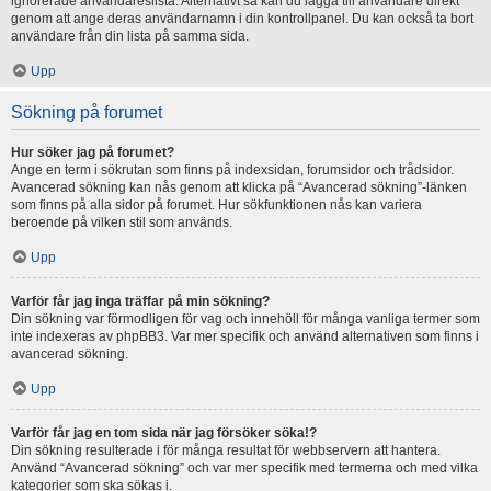
ignorerade användareslista. Alternativt så kan du lägga till användare direkt
genom att ange deras användarnamn i din kontrollpanel. Du kan också ta bort
användare från din lista på samma sida.
Upp
Sökning på forumet
Hur söker jag på forumet?
Ange en term i sökrutan som finns på indexsidan, forumsidor och trådsidor.
Avancerad sökning kan nås genom att klicka på “Avancerad sökning”-länken
som finns på alla sidor på forumet. Hur sökfunktionen nås kan variera
beroende på vilken stil som används.
Upp
Varför får jag inga träffar på min sökning?
Din sökning var förmodligen för vag och innehöll för många vanliga termer som
inte indexeras av phpBB3. Var mer specifik och använd alternativen som finns i
avancerad sökning.
Upp
Varför får jag en tom sida när jag försöker söka!?
Din sökning resulterade i för många resultat för webbservern att hantera.
Använd “Avancerad sökning” och var mer specifik med termerna och med vilka
kategorier som ska sökas i.