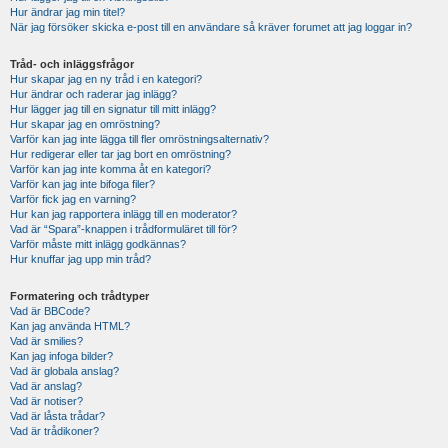
Hur ändrar jag min titel?
När jag försöker skicka e-post till en användare så kräver forumet att jag loggar in?
Tråd- och inläggsfrågor
Hur skapar jag en ny tråd i en kategori?
Hur ändrar och raderar jag inlägg?
Hur lägger jag till en signatur till mitt inlägg?
Hur skapar jag en omröstning?
Varför kan jag inte lägga till fler omröstningsalternativ?
Hur redigerar eller tar jag bort en omröstning?
Varför kan jag inte komma åt en kategori?
Varför kan jag inte bifoga filer?
Varför fick jag en varning?
Hur kan jag rapportera inlägg till en moderator?
Vad är “Spara”-knappen i trådformuläret till för?
Varför måste mitt inlägg godkännas?
Hur knuffar jag upp min tråd?
Formatering och trådtyper
Vad är BBCode?
Kan jag använda HTML?
Vad är smilies?
Kan jag infoga bilder?
Vad är globala anslag?
Vad är anslag?
Vad är notiser?
Vad är låsta trådar?
Vad är trådikoner?