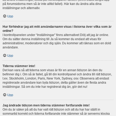
på forumsidorna men så är inte alltid fallet). Här kan du ändra alla dina
inställningar och alternativ.
Upp
Hur förhindrar jag att mitt användarnamn visas i listorna över vilka som är
online?
I kontrollpanelen under “Inställningar” finns alternativet Dölj att jag är online.
Om du sätter denna inställning till Ja så kommer du endast att visas för
administratörer, moderatorer och dig själv. Du kommer att räknas som en dold
användare.
Upp
Tiderna stämmer inte!
Det kan vara så att tiderna som visas är för en annan tidszon än den du
befinner dig i. Om så är fallet, gå till din kontrollpanel och ändra till rätt tidszon,
t.ex. Stockholm, London, Paris, New York, Sydney, osv. Observera att endast
registrerade användare kan byta tidszon, detta gäller även de flesta andra
inställningar. Så om du inte har registrerat dig än, gör det nu!
Upp
Jag ändrade tidszon men tiderna stämmer fortfarande inte!
Om du är säker på att du har valt rätt tidszon och att du har har ställt in
sommartid korrekt och tiderna fortfarande inte stämmer så är serverns klocka