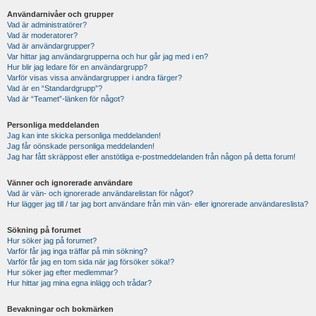
Användarnivåer och grupper
Vad är administratörer?
Vad är moderatorer?
Vad är användargrupper?
Var hittar jag användargrupperna och hur går jag med i en?
Hur blir jag ledare för en användargrupp?
Varför visas vissa användargrupper i andra färger?
Vad är en “Standardgrupp”?
Vad är “Teamet”-länken för något?
Personliga meddelanden
Jag kan inte skicka personliga meddelanden!
Jag får oönskade personliga meddelanden!
Jag har fått skräppost eller anstötliga e-postmeddelanden från någon på detta forum!
Vänner och ignorerade användare
Vad är vän- och ignorerade användarelistan för något?
Hur lägger jag till / tar jag bort användare från min vän- eller ignorerade användareslista?
Sökning på forumet
Hur söker jag på forumet?
Varför får jag inga träffar på min sökning?
Varför får jag en tom sida när jag försöker söka!?
Hur söker jag efter medlemmar?
Hur hittar jag mina egna inlägg och trådar?
Bevakningar och bokmärken