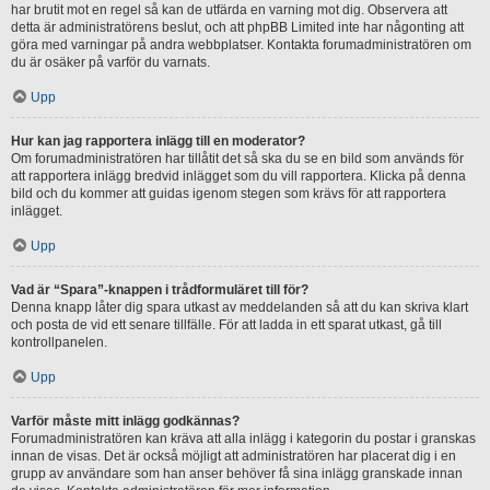
har brutit mot en regel så kan de utfärda en varning mot dig. Observera att
detta är administratörens beslut, och att phpBB Limited inte har någonting att
göra med varningar på andra webbplatser. Kontakta forumadministratören om
du är osäker på varför du varnats.
Upp
Hur kan jag rapportera inlägg till en moderator?
Om forumadministratören har tillåtit det så ska du se en bild som används för
att rapportera inlägg bredvid inlägget som du vill rapportera. Klicka på denna
bild och du kommer att guidas igenom stegen som krävs för att rapportera
inlägget.
Upp
Vad är “Spara”-knappen i trådformuläret till för?
Denna knapp låter dig spara utkast av meddelanden så att du kan skriva klart
och posta de vid ett senare tillfälle. För att ladda in ett sparat utkast, gå till
kontrollpanelen.
Upp
Varför måste mitt inlägg godkännas?
Forumadministratören kan kräva att alla inlägg i kategorin du postar i granskas
innan de visas. Det är också möjligt att administratören har placerat dig i en
grupp av användare som han anser behöver få sina inlägg granskade innan