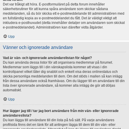
Det var tråkigt att höra. E-postformuläret på detta forum innehåller
säkerhetsrutiner för att kunna spåra användare som skickar sådana
meddelanden, så du bör skicka ett e-postmeddelande till administratören med
en fullständig kopia av e-postmeddelandet du fått. Det är väldigt viktigt att
inkludera e-posthuvudet (detta innehåller detaljer om användaren som skickat
e-postmeddelandet). Administratören kan därefter vidta åtgärder.
Upp
Vänner och ignorerade användare
Vad är vän- och ignorerade användarelistan för något?
Du kan använda dessa listor för att organisera medlemmar på forumet.
Medlemmar som läggs till i din vänskapslista kommer att visas i din
kontrollpanel vilket låter dig snabbt och enkelt visa deras onlinestatus och
skicka personliga meddelanden till dem. Om det stöds i mallen så kan inlägg
från dessa användare också framhävas. Om du lägger till en användare till din
lista över ignorerade användare, så kommer alla inlägg de gör att döljas
automatiskt.
Upp
Hur lägger jag till / tar jag bort användare från min vän- eller ignorerade
användareslista?
Du kan lägga till användare till din lista på två sätt. På varje användares
profilsida finns det en länk för att antingen lägga till dem till din vän- eller