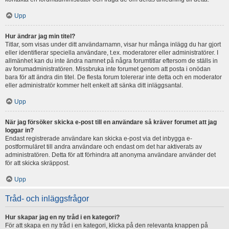
Upp
Hur ändrar jag min titel?
Titlar, som visas under ditt användarnamn, visar hur många inlägg du har gjort
eller identifierar speciella användare, t.ex. moderatorer eller administratörer. I
allmänhet kan du inte ändra namnet på några forumtitlar eftersom de ställs in
av forumadministratören. Missbruka inte forumet genom att posta i onödan
bara för att ändra din titel. De flesta forum tolererar inte detta och en moderator
eller administratör kommer helt enkelt att sänka ditt inläggsantal.
Upp
När jag försöker skicka e-post till en användare så kräver forumet att jag
loggar in?
Endast registrerade användare kan skicka e-post via det inbygga e-
postformuläret till andra användare och endast om det har aktiverats av
administratören. Detta för att förhindra att anonyma användare använder det
för att skicka skräppost.
Upp
Tråd- och inläggsfrågor
Hur skapar jag en ny tråd i en kategori?
För att skapa en ny tråd i en kategori, klicka på den relevanta knappen på