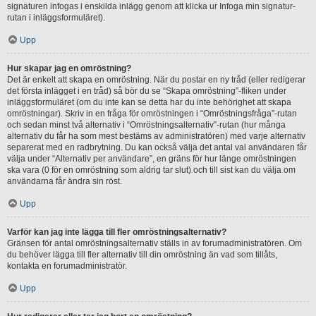
signaturen infogas i enskilda inlägg genom att klicka ur Infoga min signatur-
rutan i inläggsformuläret).
Upp
Hur skapar jag en omröstning?
Det är enkelt att skapa en omröstning. När du postar en ny tråd (eller redigerar
det första inlägget i en tråd) så bör du se “Skapa omröstning”-fliken under
inläggsformuläret (om du inte kan se detta har du inte behörighet att skapa
omröstningar). Skriv in en fråga för omröstningen i “Omröstningsfråga”-rutan
och sedan minst två alternativ i “Omröstningsalternativ”-rutan (hur många
alternativ du får ha som mest bestäms av administratören) med varje alternativ
separerat med en radbrytning. Du kan också välja det antal val användaren får
välja under “Alternativ per användare”, en gräns för hur länge omröstningen
ska vara (0 för en omröstning som aldrig tar slut) och till sist kan du välja om
användarna får ändra sin röst.
Upp
Varför kan jag inte lägga till fler omröstningsalternativ?
Gränsen för antal omröstningsalternativ ställs in av forumadministratören. Om
du behöver lägga till fler alternativ till din omröstning än vad som tillåts,
kontakta en forumadministratör.
Upp