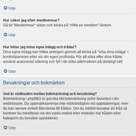
Upp
Hur söker jag efter medlemmar?
Gå till “Medlemmar”-sidan och klicka på “Hitta en medlem”-länken.
Upp
Hur hittar jag mina egna inlägg och trådar?
Dina egna inlägg kan hittas antingen genom att klicka på “Visa dina inlägg” i
kontrollpanelen eller via din egen profilsida. För att söka efter dina trådar,
använd avancerad sökning och fyll i de olika alternativen på lämpligt sätt.
Upp
Bevakningar och bokmärken
Vad är skillnaden mellan bokmärkning och bevakning?
Bokmärkning i phpBB3 är ganska likt bokmärkning (eller favoriter) i din
webbläsare. Du uppmärksammas inte nödvändigtvis vid uppdateringar, men
du kan senare enkelt återvända till tråden. Om du istället bevakar en tråd så
kommer du meddelas via din valda metod eller metoder när tråden eller
kategorin du bevakar uppdateras.
Upp