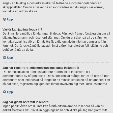
angav en felaktig e-postadress eller så fastnade e-postmeddelandet i ett
skräppostfilter. Om du är säker på att e-postadressen du angav var korrekt,
kontakta en administratör.
Upp
Varför kan jag inte logga in?
Det finns flera möjliga förklaringar till detta. Först och främst, försäkra dig om att
ditt användarnamn och lösenord stämmer. Om du är säker på att de stämmer,
kontakta administratören för att försäkra dig om att du inte har bannlysts från
forumet. Det är också möjligt att administratören har gjort en felinställning och
behöver åtgärda detta.
Upp
Jag har registrerat mig men kan inte logga in längre?!
Det är möjligt att en administratör har raderat eller inaktiverat ditt
användarkonto av någon orsak. Dessutom rensar många forum då och då bort
användare som inte postat på länge för att minska storleken på databasen. Om
så har skett, registrera dig igen och försök involvera dig mer i diskussionerna.
Upp
Jag har glömt bort mitt lösenord!
Ingen panik! Även om du inte kan återfå ditt nuvarande lösenord så kan du
enkelt återställa det. Gå till inloggningssidan och klicka på Jag har glömt mitt