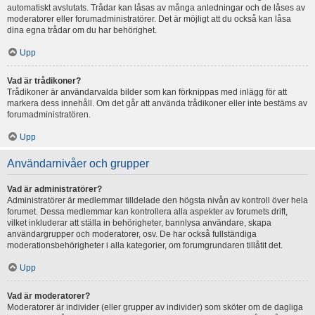
automatiskt avslutats. Trådar kan låsas av många anledningar och de låses av
moderatorer eller forumadministratörer. Det är möjligt att du också kan låsa
dina egna trådar om du har behörighet.
Upp
Vad är trådikoner?
Trådikoner är användarvalda bilder som kan förknippas med inlägg för att
markera dess innehåll. Om det går att använda trådikoner eller inte bestäms av
forumadministratören.
Upp
Användarnivåer och grupper
Vad är administratörer?
Administratörer är medlemmar tilldelade den högsta nivån av kontroll över hela
forumet. Dessa medlemmar kan kontrollera alla aspekter av forumets drift,
vilket inkluderar att ställa in behörigheter, bannlysa användare, skapa
användargrupper och moderatorer, osv. De har också fullständiga
moderationsbehörigheter i alla kategorier, om forumgrundaren tillåtit det.
Upp
Vad är moderatorer?
Moderatorer är individer (eller grupper av individer) som sköter om de dagliga