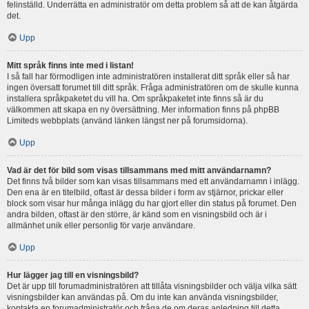
felinställd. Underrätta en administratör om detta problem så att de kan åtgärda
det.
Upp
Mitt språk finns inte med i listan!
I så fall har förmodligen inte administratören installerat ditt språk eller så har
ingen översatt forumet till ditt språk. Fråga administratören om de skulle kunna
installera språkpaketet du vill ha. Om språkpaketet inte finns så är du
välkommen att skapa en ny översättning. Mer information finns på phpBB
Limiteds webbplats (använd länken längst ner på forumsidorna).
Upp
Vad är det för bild som visas tillsammans med mitt användarnamn?
Det finns två bilder som kan visas tillsammans med ett användarnamn i inlägg.
Den ena är en titelbild, oftast är dessa bilder i form av stjärnor, prickar eller
block som visar hur många inlägg du har gjort eller din status på forumet. Den
andra bilden, oftast är den större, är känd som en visningsbild och är i
allmänhet unik eller personlig för varje användare.
Upp
Hur lägger jag till en visningsbild?
Det är upp till forumadministratören att tillåta visningsbilder och välja vilka sätt
visningsbilder kan användas på. Om du inte kan använda visningsbilder,
kontakta en forumadministratör och fråga de om deras anledning till detta.