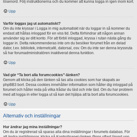
lösenord. Följ instruktionerna och du kommer att kunna logga in igen inom kort.
Upp
Varför loggas jag ut automatiskt?
Om du inte kryssar i Logga in mig automatiskt när du loggar in så kommer du
endast att hållas inloggad för en viss tid. Detta förhindrar att någon annan
använder sig av ditt konto. För att förbli inloggad, kryssa i rutan nästa gång du
loggar in. Detta rekommenderas inte om du besöker forumet från en delad
dator, t.ex. bibliotek, internetcafé, datorsal, osv. Om du inte ser denna kryssruta
så har forumadministratören inaktiverat denna funktion.
Upp
Vad gör “Ta bort alla forumcookies”-länken?
Genom att klicka på den länken så tas alla cookies som har skapats av
phpBB3 bort. Dessa cookies innehåller information som håller dig inloggad på
forumet och håller reda på vilka trådar du läst och inte läst. Om du har problem
med att logga in eller logga ut så kan det hjälpa att ta bort alla forumcookies.
Upp
Alternativ och inställningar
Hur ändrar jag mina inställningar?
Om du är registrerad så sparas alla dina inställningar i forumets databas. För
att ändra inställningar, klicka på Kontrollpanel-länken (finns oftast längst upp