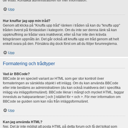
de visas. Kontakta administratören för mer information.
Upp
Hur knuffar jag upp min tråd?
Genom att klicka på “Knuffa upp tråd”-länken i tråden så kan du "knuffa upp"
tråden överst på förstasidan i kategorin. Om du inte ser denna länk så kan
uppknuffning av trådar vara inaktiverat, eller så har inte den krävda
tidsgränsen uppnåts än. Det går också att knuffa upp en tråd genom att helt
enkelt svara på den. Försäkra dig dock först om att du följer forumreglerna.
Upp
Formatering och trådtyper
Vad är BBCode?
BBCode är en speciell variant av HTML som ger stor kontroll över
formateringen av särskilda objekt i ett inlägg. Om du kan använda BBCode
eller inte bestäms av administratören (du kan också inaktivera det i specifika
inlägg via inläggsformuläret). BBCode liknar i mångt och mycket HTML, taggar
innesluts av hakparanteser [ och ] istället för < och >. För mer information om
BBCode se guiden som kan nås från inläggsformuläret.
Upp
Kan jag använda HTML?
Nej. Det är inte möjligt att posta HTML på detta forum och få det tolkat som