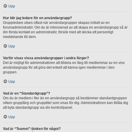
Upp
Hur blir jag ledare för en användargrupp?
Gruppledare utses oftast när användargrupper skapas initialt av en
forumadministratör. Om du är intresserad av att skapa en användargrupp så är
din första kontakt en administratör, försök med att skicka ett personligt
meddelande till dem.
Upp
Varför visas vissa användargrupper i andra färger?
Det är möjligt för administratören att tilldela en färg till medlemmar av en viss
användargrupp för att göra det enkelt att känna igen medlemmar i den
gruppen.
Upp
Vad är en “Standardgrupp”?
Om du är medlem i fler än en användargrupp så bestämmer standardgruppen
vilken gruppfärg och grupptitel som visas för dig. Administratören kan tillåta dig
att byta standardgrupp via din kontrollpanel.
Upp
Vad är “Teamet”-länken för något?