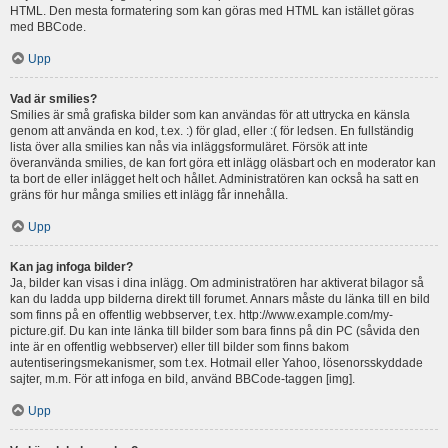
HTML. Den mesta formatering som kan göras med HTML kan istället göras
med BBCode.
Upp
Vad är smilies?
Smilies är små grafiska bilder som kan användas för att uttrycka en känsla
genom att använda en kod, t.ex. :) för glad, eller :( för ledsen. En fullständig
lista över alla smilies kan nås via inläggsformuläret. Försök att inte
överanvända smilies, de kan fort göra ett inlägg oläsbart och en moderator kan
ta bort de eller inlägget helt och hållet. Administratören kan också ha satt en
gräns för hur många smilies ett inlägg får innehålla.
Upp
Kan jag infoga bilder?
Ja, bilder kan visas i dina inlägg. Om administratören har aktiverat bilagor så
kan du ladda upp bilderna direkt till forumet. Annars måste du länka till en bild
som finns på en offentlig webbserver, t.ex. http://www.example.com/my-
picture.gif. Du kan inte länka till bilder som bara finns på din PC (såvida den
inte är en offentlig webbserver) eller till bilder som finns bakom
autentiseringsmekanismer, som t.ex. Hotmail eller Yahoo, lösenorsskyddade
sajter, m.m. För att infoga en bild, använd BBCode-taggen [img].
Upp