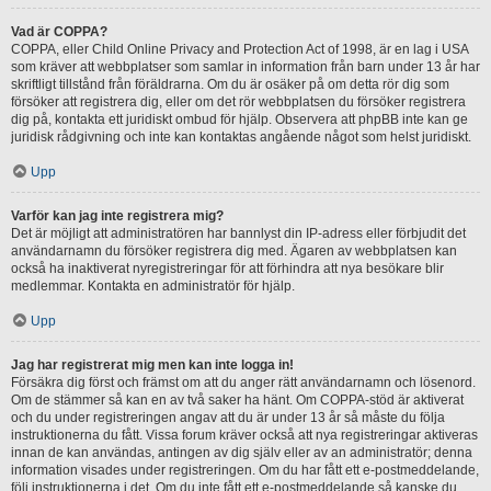
Vad är COPPA?
COPPA, eller Child Online Privacy and Protection Act of 1998, är en lag i USA
som kräver att webbplatser som samlar in information från barn under 13 år har
skriftligt tillstånd från föräldrarna. Om du är osäker på om detta rör dig som
försöker att registrera dig, eller om det rör webbplatsen du försöker registrera
dig på, kontakta ett juridiskt ombud för hjälp. Observera att phpBB inte kan ge
juridisk rådgivning och inte kan kontaktas angående något som helst juridiskt.
Upp
Varför kan jag inte registrera mig?
Det är möjligt att administratören har bannlyst din IP-adress eller förbjudit det
användarnamn du försöker registrera dig med. Ägaren av webbplatsen kan
också ha inaktiverat nyregistreringar för att förhindra att nya besökare blir
medlemmar. Kontakta en administratör för hjälp.
Upp
Jag har registrerat mig men kan inte logga in!
Försäkra dig först och främst om att du anger rätt användarnamn och lösenord.
Om de stämmer så kan en av två saker ha hänt. Om COPPA-stöd är aktiverat
och du under registreringen angav att du är under 13 år så måste du följa
instruktionerna du fått. Vissa forum kräver också att nya registreringar aktiveras
innan de kan användas, antingen av dig själv eller av an administratör; denna
information visades under registreringen. Om du har fått ett e-postmeddelande,
följ instruktionerna i det. Om du inte fått ett e-postmeddelande så kanske du