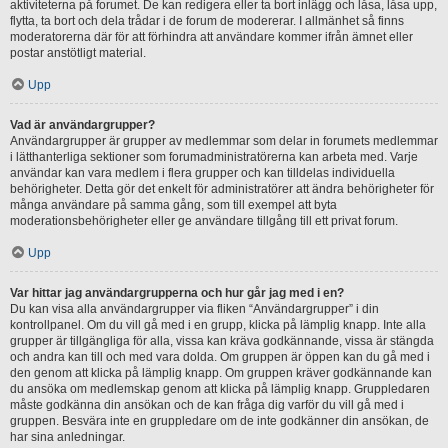
aktiviteterna på forumet. De kan redigera eller ta bort inlägg och låsa, låsa upp,
flytta, ta bort och dela trådar i de forum de modererar. I allmänhet så finns
moderatorerna där för att förhindra att användare kommer ifrån ämnet eller
postar anstötligt material.
Upp
Vad är användargrupper?
Användargrupper är grupper av medlemmar som delar in forumets medlemmar
i lätthanterliga sektioner som forumadministratörerna kan arbeta med. Varje
användar kan vara medlem i flera grupper och kan tilldelas individuella
behörigheter. Detta gör det enkelt för administratörer att ändra behörigheter för
många användare på samma gång, som till exempel att byta
moderationsbehörigheter eller ge användare tillgång till ett privat forum.
Upp
Var hittar jag användargrupperna och hur går jag med i en?
Du kan visa alla användargrupper via fliken “Användargrupper” i din
kontrollpanel. Om du vill gå med i en grupp, klicka på lämplig knapp. Inte alla
grupper är tillgängliga för alla, vissa kan kräva godkännande, vissa är stängda
och andra kan till och med vara dolda. Om gruppen är öppen kan du gå med i
den genom att klicka på lämplig knapp. Om gruppen kräver godkännande kan
du ansöka om medlemskap genom att klicka på lämplig knapp. Gruppledaren
måste godkänna din ansökan och de kan fråga dig varför du vill gå med i
gruppen. Besvära inte en gruppledare om de inte godkänner din ansökan, de
har sina anledningar.