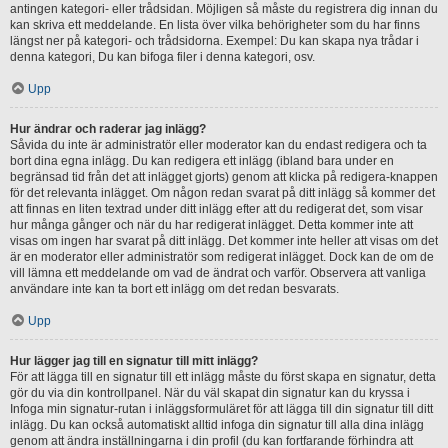
antingen kategori- eller trådsidan. Möjligen så måste du registrera dig innan du
kan skriva ett meddelande. En lista över vilka behörigheter som du har finns
längst ner på kategori- och trådsidorna. Exempel: Du kan skapa nya trådar i
denna kategori, Du kan bifoga filer i denna kategori, osv.
Upp
Hur ändrar och raderar jag inlägg?
Såvida du inte är administratör eller moderator kan du endast redigera och ta
bort dina egna inlägg. Du kan redigera ett inlägg (ibland bara under en
begränsad tid från det att inlägget gjorts) genom att klicka på redigera-knappen
för det relevanta inlägget. Om någon redan svarat på ditt inlägg så kommer det
att finnas en liten textrad under ditt inlägg efter att du redigerat det, som visar
hur många gånger och när du har redigerat inlägget. Detta kommer inte att
visas om ingen har svarat på ditt inlägg. Det kommer inte heller att visas om det
är en moderator eller administratör som redigerat inlägget. Dock kan de om de
vill lämna ett meddelande om vad de ändrat och varför. Observera att vanliga
användare inte kan ta bort ett inlägg om det redan besvarats.
Upp
Hur lägger jag till en signatur till mitt inlägg?
För att lägga till en signatur till ett inlägg måste du först skapa en signatur, detta
gör du via din kontrollpanel. När du väl skapat din signatur kan du kryssa i
Infoga min signatur-rutan i inläggsformuläret för att lägga till din signatur till ditt
inlägg. Du kan också automatiskt alltid infoga din signatur till alla dina inlägg
genom att ändra inställningarna i din profil (du kan fortfarande förhindra att