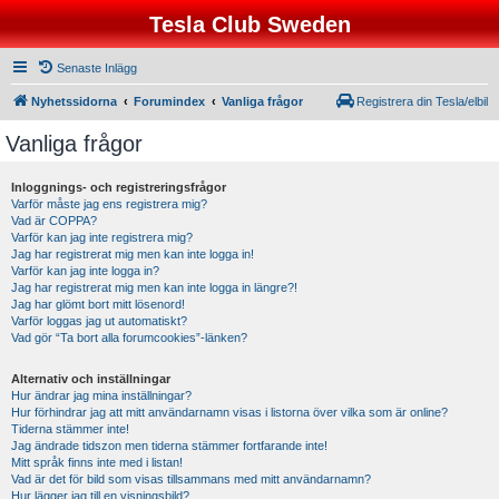
Tesla Club Sweden
Senaste Inlägg
Nyhetssidorna
Forumindex
Vanliga frågor
Registrera din Tesla/elbil
Vanliga frågor
Inloggnings- och registreringsfrågor
Varför måste jag ens registrera mig?
Vad är COPPA?
Varför kan jag inte registrera mig?
Jag har registrerat mig men kan inte logga in!
Varför kan jag inte logga in?
Jag har registrerat mig men kan inte logga in längre?!
Jag har glömt bort mitt lösenord!
Varför loggas jag ut automatiskt?
Vad gör “Ta bort alla forumcookies”-länken?
Alternativ och inställningar
Hur ändrar jag mina inställningar?
Hur förhindrar jag att mitt användarnamn visas i listorna över vilka som är online?
Tiderna stämmer inte!
Jag ändrade tidszon men tiderna stämmer fortfarande inte!
Mitt språk finns inte med i listan!
Vad är det för bild som visas tillsammans med mitt användarnamn?
Hur lägger jag till en visningsbild?