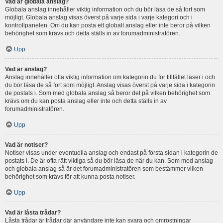
Vad är globala anslag?
Globala anslag innehåller viktig information och du bör läsa de så fort som
möjligt. Globala anslag visas överst på varje sida i varje kategori och i
kontrollpanelen. Om du kan posta ett globalt anslag eller inte beror på vilken
behörighet som krävs och detta ställs in av forumadministratören.
Upp
Vad är anslag?
Anslag innehåller ofta viktig information om kategorin du för tillfället läser i och
du bör läsa de så fort som möjligt. Anslag visas överst på varje sida i kategorin
de postats i. Som med globala anslag så beror det på vilken behörighet som
krävs om du kan posta anslag eller inte och detta ställs in av
forumadministratören.
Upp
Vad är notiser?
Notiser visas under eventuella anslag och endast på första sidan i kategorin de
postats i. De är ofta rätt viktiga så du bör läsa de när du kan. Som med anslag
och globala anslag så är det forumadministratören som bestämmer vilken
behörighet som krävs för att kunna posta notiser.
Upp
Vad är låsta trådar?
Låsta trådar är trådar där användare inte kan svara och omröstningar