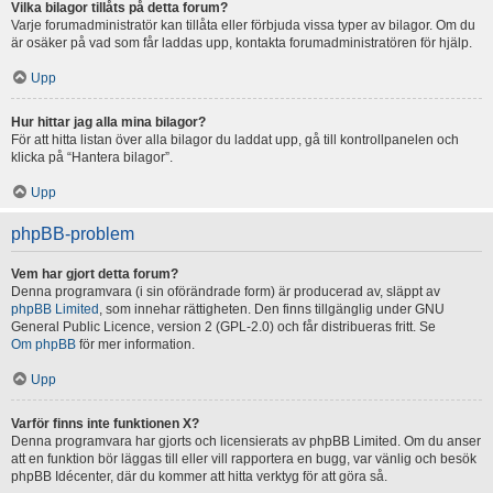
Vilka bilagor tillåts på detta forum?
Varje forumadministratör kan tillåta eller förbjuda vissa typer av bilagor. Om du
är osäker på vad som får laddas upp, kontakta forumadministratören för hjälp.
Upp
Hur hittar jag alla mina bilagor?
För att hitta listan över alla bilagor du laddat upp, gå till kontrollpanelen och
klicka på “Hantera bilagor”.
Upp
phpBB-problem
Vem har gjort detta forum?
Denna programvara (i sin oförändrade form) är producerad av, släppt av
phpBB Limited
, som innehar rättigheten. Den finns tillgänglig under GNU
General Public Licence, version 2 (GPL-2.0) och får distribueras fritt. Se
Om phpBB
för mer information.
Upp
Varför finns inte funktionen X?
Denna programvara har gjorts och licensierats av phpBB Limited. Om du anser
att en funktion bör läggas till eller vill rapportera en bugg, var vänlig och besök
phpBB Idécenter, där du kommer att hitta verktyg för att göra så.