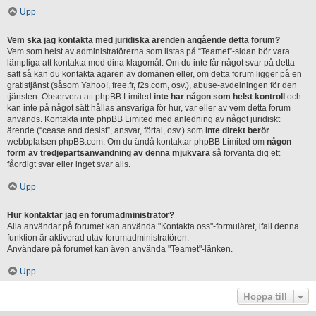
Upp
Vem ska jag kontakta med juridiska ärenden angående detta forum?
Vem som helst av administratörerna som listas på “Teamet”-sidan bör vara
lämpliga att kontakta med dina klagomål. Om du inte får något svar på detta
sätt så kan du kontakta ägaren av domänen eller, om detta forum ligger på en
gratistjänst (såsom Yahoo!, free.fr, f2s.com, osv.), abuse-avdelningen för den
tjänsten. Observera att phpBB Limited
inte har någon som helst kontroll
och
kan inte på något sätt hållas ansvariga för hur, var eller av vem detta forum
används. Kontakta inte phpBB Limited med anledning av något juridiskt
ärende (“cease and desist”, ansvar, förtal, osv.) som
inte direkt berör
webbplatsen phpBB.com. Om du ändå kontaktar phpBB Limited om
någon
form av tredjepartsanvändning av denna mjukvara
så förvänta dig ett
fåordigt svar eller inget svar alls.
Upp
Hur kontaktar jag en forumadministratör?
Alla användar på forumet kan använda "Kontakta oss"-formuläret, ifall denna
funktion är aktiverad utav forumadministratören.
Användare på forumet kan även använda "Teamet"-länken.
Upp
Hoppa till