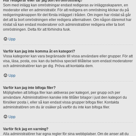
Hur redigerar eller tar jag bort en omröstning?
Som med inlägg kan omröstningar endast redigeras av inläggsskaparen, en
moderator eller en administratör. För att redigera en omröstning klickar du på
redigeringsknappen för det första inlägget i tråden. Om ingen har röstat så går
det att ta bort omröstningen eller redigera alternativen. Om någon däremot har
röstat så kan endast moderatorer och administratörer redigera eller ta bort
omröstningen. Detta för att förhindra fusk.
Upp
Varför kan jag inte komma åt en kategori?
Vissa kategorier kan vara begränsade till vissa användare eller grupper. För att
visa, läsa, posta, osv. kan du behöva speciell tillåtelse som endast moderatorer
och administratörer kan ge dig. Pröva att kontakta dem.
Upp
Varför kan jag inte bifoga filer?
Möjligheten att bifoga filer kan aktiveras per kategori, per grupp och per
användare. Administratören kanske inte tillåter bilagor i just den kategori du
försöker posta i, eller så kan endast vissa grupper bifoga filer. Kontakta
administratören om du är osäker på varför du inte kan bifoga filer.
Upp
Varför fick jag en varning?
Alla administratörer har egna regler för sina webbplatser. Om de anser att du