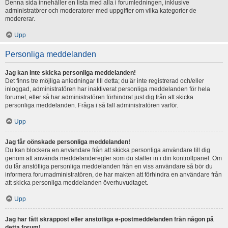
Denna sida innehåller en lista med alla i forumledningen, inklusive
administratörer och moderatorer med uppgifter om vilka kategorier de
modererar.
Upp
Personliga meddelanden
Jag kan inte skicka personliga meddelanden!
Det finns tre möjliga anledningar till detta; du är inte registrerad och/eller
inloggad, administratören har inaktiverat personliga meddelanden för hela
forumet, eller så har administratören förhindrat just dig från att skicka
personliga meddelanden. Fråga i så fall administratören varför.
Upp
Jag får oönskade personliga meddelanden!
Du kan blockera en användare från att skicka personliga användare till dig
genom att använda meddelanderegler som du ställer in i din kontrollpanel. Om
du får anstötliga personliga meddelanden från en viss användare så bör du
informera forumadministratören, de har makten att förhindra en användare från
att skicka personliga meddelanden överhuvudtaget.
Upp
Jag har fått skräppost eller anstötliga e-postmeddelanden från någon på
detta forum!