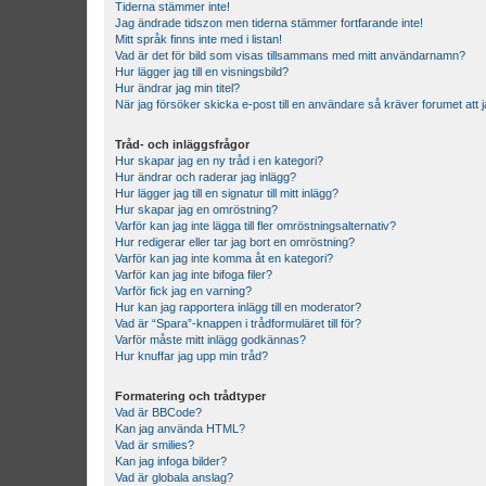
Tiderna stämmer inte!
Jag ändrade tidszon men tiderna stämmer fortfarande inte!
Mitt språk finns inte med i listan!
Vad är det för bild som visas tillsammans med mitt användarnamn?
Hur lägger jag till en visningsbild?
Hur ändrar jag min titel?
När jag försöker skicka e-post till en användare så kräver forumet att j
Tråd- och inläggsfrågor
Hur skapar jag en ny tråd i en kategori?
Hur ändrar och raderar jag inlägg?
Hur lägger jag till en signatur till mitt inlägg?
Hur skapar jag en omröstning?
Varför kan jag inte lägga till fler omröstningsalternativ?
Hur redigerar eller tar jag bort en omröstning?
Varför kan jag inte komma åt en kategori?
Varför kan jag inte bifoga filer?
Varför fick jag en varning?
Hur kan jag rapportera inlägg till en moderator?
Vad är “Spara”-knappen i trådformuläret till för?
Varför måste mitt inlägg godkännas?
Hur knuffar jag upp min tråd?
Formatering och trådtyper
Vad är BBCode?
Kan jag använda HTML?
Vad är smilies?
Kan jag infoga bilder?
Vad är globala anslag?