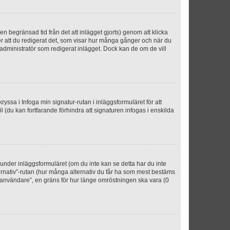
n begränsad tid från det att inlägget gjorts) genom att klicka
ter att du redigerat det, som visar hur många gånger och när du
r administratör som redigerat inlägget. Dock kan de om de vill
kryssa i Infoga min signatur-rutan i inläggsformuläret för att
ofil (du kan fortfarande förhindra att signaturen infogas i enskilda
n under inläggsformuläret (om du inte kan se detta har du inte
ternativ”-rutan (hur många alternativ du får ha som mest bestäms
r användare”, en gräns för hur länge omröstningen ska vara (0