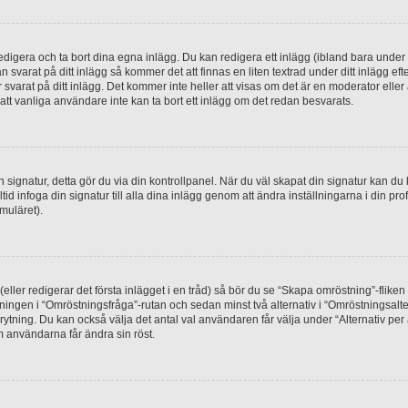
digera och ta bort dina egna inlägg. Du kan redigera ett inlägg (ibland bara under e
svarat på ditt inlägg så kommer det att finnas en liten textrad under ditt inlägg ef
 svarat på ditt inlägg. Det kommer inte heller att visas om det är en moderator elle
t vanliga användare inte kan ta bort ett inlägg om det redan besvarats.
 en signatur, detta gör du via din kontrollpanel. När du väl skapat din signatur kan du 
alltid infoga din signatur till alla dina inlägg genom att ändra inställningarna i din pr
muläret).
(eller redigerar det första inlägget i en tråd) så bör du se “Skapa omröstning”-flike
tningen i “Omröstningsfråga”-rutan och sedan minst två alternativ i “Omröstningsal
rytning. Du kan också välja det antal val användaren får välja under “Alternativ pe
om användarna får ändra sin röst.