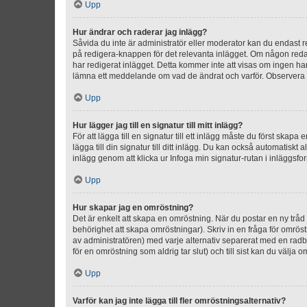
Upp
Hur ändrar och raderar jag inlägg?
Såvida du inte är administratör eller moderator kan du endast re
på redigera-knappen för det relevanta inlägget. Om någon redan 
har redigerat inlägget. Detta kommer inte att visas om ingen har
lämna ett meddelande om vad de ändrat och varför. Observera at
Upp
Hur lägger jag till en signatur till mitt inlägg?
För att lägga till en signatur till ett inlägg måste du först skapa
lägga till din signatur till ditt inlägg. Du kan också automatiskt 
inlägg genom att klicka ur Infoga min signatur-rutan i inläggsfor
Upp
Hur skapar jag en omröstning?
Det är enkelt att skapa en omröstning. När du postar en ny tråd 
behörighet att skapa omröstningar). Skriv in en fråga för omrös
av administratören) med varje alternativ separerat med en radb
för en omröstning som aldrig tar slut) och till sist kan du välja 
Upp
Varför kan jag inte lägga till fler omröstningsalternativ?