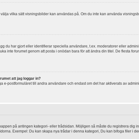
 och välja vilka sätt visningsbilder kan användas på. Om du inte kan använda visning
g du har gjort eller identifierar speciella användare, t.ex. moderatorer eller admin
uka inte forumet genom att posta i onödan bara för att ändra din titel. De flesta foru
rumet att jag loggar in?
a e-postformuläret till andra användare och endast om det har aktiverats av admini
knappen på antingen kategori- eller trådsidan. Möjligen så måste du registrera dig i
idorna. Exempel: Du kan skapa nya trådar i denna kategori, Du kan bifoga filer i de