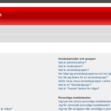
n
Användarnivåer och grupper
Vad är administratörer?
Vad är moderatorer?
Vad är användargrupper?
Var hittar jag användargrupperna och hur gå
Hur blir jag ledare för en användargrupp?
Varför visas vissa användargrupper i andra
Vad är en “Standardgrupp”?
Vad är “Teamet”-länken för något?
Personliga meddelanden
Jag kan inte skicka personliga meddelande
Jag får oönskade personliga meddelanden!
 är online?
Jag har fått skräppost eller anstötliga e-p