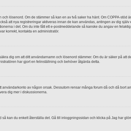
mn och lösenord. Om de stämmer så kan en av två saker ha hänt. Om COPPA-stöd är 
 också att nya registreringar aktiveras innan de kan användas, antingen av dig själv
uktionerna i det. Om du inte fått ett e-postmeddelande så kanske du angav en felakti
ar korrekt, kontakta en administratör.
, försäkra dig om att ditt användarnamn och lösenord stämmer. Om du är säker på att d
nistratören har gjort en felinställning och behöver åtgärda detta.
at ditt användarkonto av någon orsak. Dessutom rensar många forum då och då bort a
lvera dig mer i diskussionerna.
 så kan du enkelt återställa det. Gå till inloggningssidan och klicka på Jag har glö