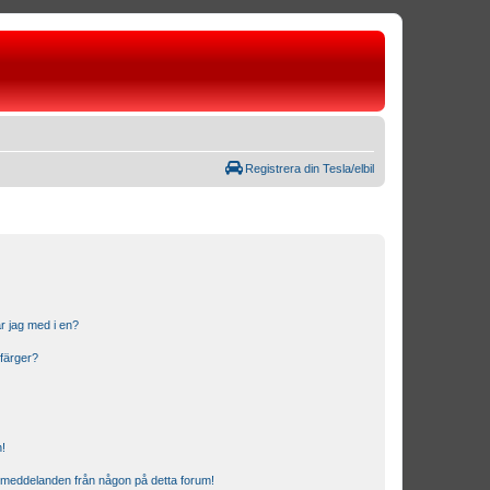
Registrera din Tesla/elbil
r jag med i en?
 färger?
n!
ostmeddelanden från någon på detta forum!