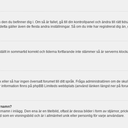
en du befinner dig i. Om så är fallet, gå till din kontrollpanel och ändra till rätt t
tta gäller även de flesta andra inställningar. Så om du inte har registrerat dig än, 
 ställt in sommartid korrekt och tiderna fortfarande inte stämmer så är serverns kloc
råk eller så har ingen översatt forumet till ditt språk. Fråga administratören om de s
er information finns på phpBB Limiteds webbplats (använd länken längst ner på for
arnamn?
mn i inlägg. Den ena är en titelbild, oftast är dessa bilder i form av stjärnor, pric
nd som en visningsbild och är i allmänhet unik eller personlig för varje användare.