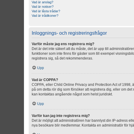
Vad är anslag?
Vad är notiser?
Vad är låsta trådar?
Vad är trådikoner?
Inloggnings- och registreringsfrågor
Varför måste jag ens registrera mig?
Det är det inte säkert att du måste, det är upp till administratör
funktioner som inte finns för gäster som till exempel visnings
registrera sig, så det rekommenderas.
Upp
Vad är COPPA?
COPPA, eller Child Online Privacy and Protection Act of 1998, är
på om detta rör dig som försöker att registrera dig, eller om det
kan kontaktas angående något som helst juridiskt.
Upp
Varför kan jag inte registrera mig?
Det är möjligt att administratören har bannlyst din IP-adress el
nya besökare blir medlemmar. Kontakta en administratör för hjä