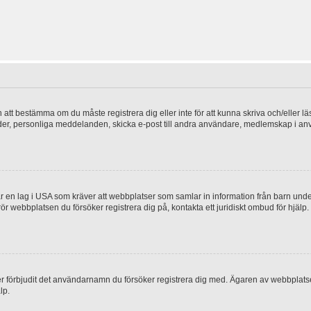
en att bestämma om du måste registrera dig eller inte för att kunna skriva och/eller lä
bilder, personliga meddelanden, skicka e-post till andra användare, medlemskap i a
 en lag i USA som kräver att webbplatser som samlar in information från barn under 1
 rör webbplatsen du försöker registrera dig på, kontakta ett juridiskt ombud för hjäl
ler förbjudit det användarnamn du försöker registrera dig med. Ägaren av webbplatsen
lp.