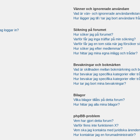
Vänner och ignorerade användare
Vad är vän- och ignorerade användarelistan
Hur lägger jag till / tar jag bort användare 
Sökning på forumet
ag loggar in?
Hur söker jag på forumet?
Varför får jag inga träffar på min sökning?
Varför får jag en tom sida när jag försöker 
Hur söker jag efter medlemmar?
Hur hittar jag mina egna inlägg och trådar?
Bevakningar och bokmärken
Vad är skillnaden mellan bokmärkning och 
Hur bevakar jag specifika kategorier eller t
Hur bevakar jag specifika kategorier eller t
Hur tar jag bort mina bevakningar?
Bilagor
Vilka bilagor tillåts på detta forum?
Hur hittar jag alla mina bilagor?
phpBB-problem
Vem har gjort detta forum?
Varför finns inte funktionen X?
Vem ska jag kontakta med juridiska ärende
Hur kontaktar jag en forumadministratör?