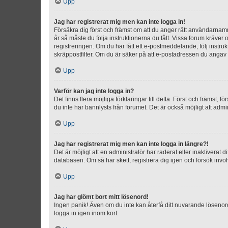
Upp
Jag har registrerat mig men kan inte logga in!
Försäkra dig först och främst om att du anger rätt användarna
år så måste du följa instruktionerna du fått. Vissa forum kräver
registreringen. Om du har fått ett e-postmeddelande, följ instr
skräppostfilter. Om du är säker på att e-postadressen du angav v
Upp
Varför kan jag inte logga in?
Det finns flera möjliga förklaringar till detta. Först och främst
du inte har bannlysts från forumet. Det är också möjligt att admi
Upp
Jag har registrerat mig men kan inte logga in längre?!
Det är möjligt att en administratör har raderat eller inaktiver
databasen. Om så har skett, registrera dig igen och försök invo
Upp
Jag har glömt bort mitt lösenord!
Ingen panik! Även om du inte kan återfå ditt nuvarande lösenord
logga in igen inom kort.