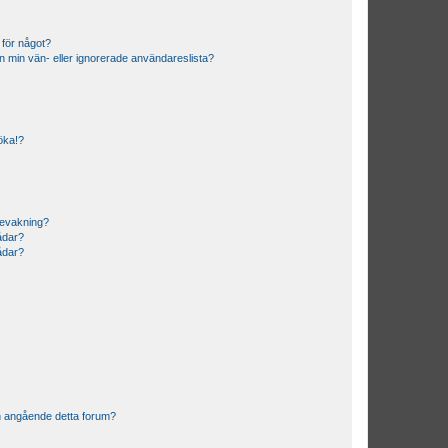
 för något?
från min vän- eller ignorerade användareslista?
söka!?
bevakning?
rådar?
rådar?
n angående detta forum?