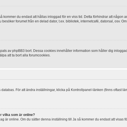
 kommer du endast att hållas inloggad för en viss tid. Detta förhindrar att någon ann
esöker forumet från en delad dator, t.ex. bibliotek, internetcafé, datorsal, osv. O
ats av phpBB3 bort. Dessa cookies innehåller information som håller dig inloggad på
lpa att ta bort alla forumcookies.
 databas. För att ändra inställningar, klicka på Kontrollpanel-länken (finns oftast lä
r vilka som är online?
tt jag är online. Om du sätter denna inställning till Ja så kommer du endast att visas 