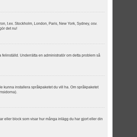
idszon, t.ex. Stockholm, London, Paris, New York, Sydney, osv.
gör det nu!
ka felinställd. Underrätta en administratör om detta problem så
kulle kunna installera språkpaketet du vill ha. Om språkpaketet
umsidorna).
kar eller block som visar hur många inlägg du har gjort eller din