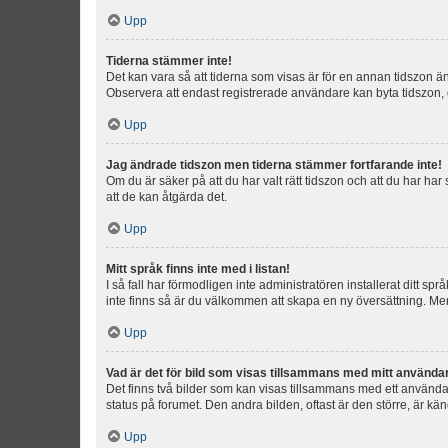
Upp
Tiderna stämmer inte!
Det kan vara så att tiderna som visas är för en annan tidszon än d
Observera att endast registrerade användare kan byta tidszon, de
Upp
Jag ändrade tidszon men tiderna stämmer fortfarande inte!
Om du är säker på att du har valt rätt tidszon och att du har har
att de kan åtgärda det.
Upp
Mitt språk finns inte med i listan!
I så fall har förmodligen inte administratören installerat ditt sp
inte finns så är du välkommen att skapa en ny översättning. M
Upp
Vad är det för bild som visas tillsammans med mitt använd
Det finns två bilder som kan visas tillsammans med ett användarna
status på forumet. Den andra bilden, oftast är den större, är kä
Upp