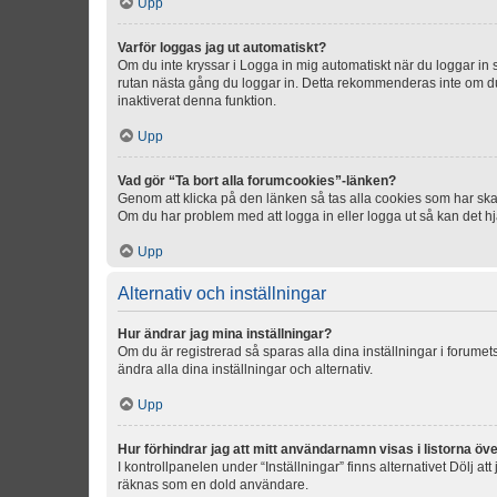
Upp
Varför loggas jag ut automatiskt?
Om du inte kryssar i Logga in mig automatiskt när du loggar in så
rutan nästa gång du loggar in. Detta rekommenderas inte om du b
inaktiverat denna funktion.
Upp
Vad gör “Ta bort alla forumcookies”-länken?
Genom att klicka på den länken så tas alla cookies som har skap
Om du har problem med att logga in eller logga ut så kan det hjä
Upp
Alternativ och inställningar
Hur ändrar jag mina inställningar?
Om du är registrerad så sparas alla dina inställningar i forumets
ändra alla dina inställningar och alternativ.
Upp
Hur förhindrar jag att mitt användarnamn visas i listorna öve
I kontrollpanelen under “Inställningar” finns alternativet Dölj a
räknas som en dold användare.