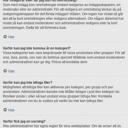
Hur redigerar eller tar jag bort en omröstning?
Som med inlägg kan omröstningar endast redigeras av inläggsskaparen, en
moderator eller en administratör. För att redigera en omröstning klickar du på
redigeringsknappen för det första inlägget i tråden. Om ingen har röstat så går
det att ta bort omröstningen eller redigera alternativen. Om någon däremot har
röstat så kan endast moderatorer och administratörer redigera eller ta bort
omröstningen. Detta för att förhindra fusk.
Upp
Varför kan jag inte komma åt en kategori?
Vissa kategorier kan vara begränsade till vissa användare eller grupper. För att
visa, läsa, posta, osv. kan du behöva speciell tillåtelse som endast moderatorer
och administratörer kan ge dig. Pröva att kontakta dem.
Upp
Varför kan jag inte bifoga filer?
Möjligheten att bifoga filer kan aktiveras per kategori, per grupp och per
användare. Administratören kanske inte tillåter bilagor i just den kategori du
försöker posta i, eller så kan endast vissa grupper bifoga filer. Kontakta
administratören om du är osäker på varför du inte kan bifoga filer.
Upp
Varför fick jag en varning?
Alla administratörer har egna regler för sina webbplatser. Om de anser att du