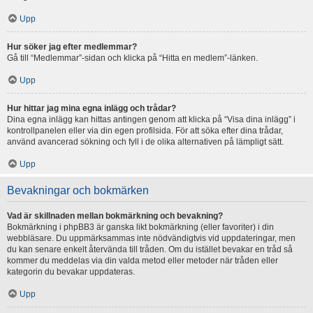
Upp
Hur söker jag efter medlemmar?
Gå till “Medlemmar”-sidan och klicka på “Hitta en medlem”-länken.
Upp
Hur hittar jag mina egna inlägg och trådar?
Dina egna inlägg kan hittas antingen genom att klicka på “Visa dina inlägg” i
kontrollpanelen eller via din egen profilsida. För att söka efter dina trådar,
använd avancerad sökning och fyll i de olika alternativen på lämpligt sätt.
Upp
Bevakningar och bokmärken
Vad är skillnaden mellan bokmärkning och bevakning?
Bokmärkning i phpBB3 är ganska likt bokmärkning (eller favoriter) i din
webbläsare. Du uppmärksammas inte nödvändigtvis vid uppdateringar, men
du kan senare enkelt återvända till tråden. Om du istället bevakar en tråd så
kommer du meddelas via din valda metod eller metoder när tråden eller
kategorin du bevakar uppdateras.
Upp