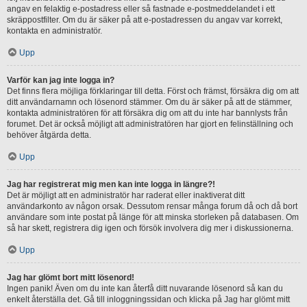
angav en felaktig e-postadress eller så fastnade e-postmeddelandet i ett
skräppostfilter. Om du är säker på att e-postadressen du angav var korrekt,
kontakta en administratör.
Upp
Varför kan jag inte logga in?
Det finns flera möjliga förklaringar till detta. Först och främst, försäkra dig om att
ditt användarnamn och lösenord stämmer. Om du är säker på att de stämmer,
kontakta administratören för att försäkra dig om att du inte har bannlysts från
forumet. Det är också möjligt att administratören har gjort en felinställning och
behöver åtgärda detta.
Upp
Jag har registrerat mig men kan inte logga in längre?!
Det är möjligt att en administratör har raderat eller inaktiverat ditt
användarkonto av någon orsak. Dessutom rensar många forum då och då bort
användare som inte postat på länge för att minska storleken på databasen. Om
så har skett, registrera dig igen och försök involvera dig mer i diskussionerna.
Upp
Jag har glömt bort mitt lösenord!
Ingen panik! Även om du inte kan återfå ditt nuvarande lösenord så kan du
enkelt återställa det. Gå till inloggningssidan och klicka på Jag har glömt mitt