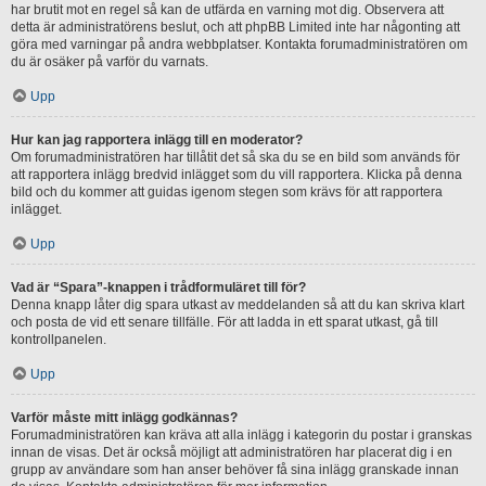
har brutit mot en regel så kan de utfärda en varning mot dig. Observera att
detta är administratörens beslut, och att phpBB Limited inte har någonting att
göra med varningar på andra webbplatser. Kontakta forumadministratören om
du är osäker på varför du varnats.
Upp
Hur kan jag rapportera inlägg till en moderator?
Om forumadministratören har tillåtit det så ska du se en bild som används för
att rapportera inlägg bredvid inlägget som du vill rapportera. Klicka på denna
bild och du kommer att guidas igenom stegen som krävs för att rapportera
inlägget.
Upp
Vad är “Spara”-knappen i trådformuläret till för?
Denna knapp låter dig spara utkast av meddelanden så att du kan skriva klart
och posta de vid ett senare tillfälle. För att ladda in ett sparat utkast, gå till
kontrollpanelen.
Upp
Varför måste mitt inlägg godkännas?
Forumadministratören kan kräva att alla inlägg i kategorin du postar i granskas
innan de visas. Det är också möjligt att administratören har placerat dig i en
grupp av användare som han anser behöver få sina inlägg granskade innan