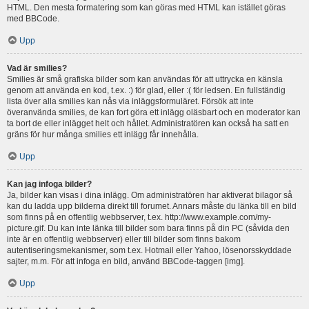
HTML. Den mesta formatering som kan göras med HTML kan istället göras
med BBCode.
Upp
Vad är smilies?
Smilies är små grafiska bilder som kan användas för att uttrycka en känsla
genom att använda en kod, t.ex. :) för glad, eller :( för ledsen. En fullständig
lista över alla smilies kan nås via inläggsformuläret. Försök att inte
överanvända smilies, de kan fort göra ett inlägg oläsbart och en moderator kan
ta bort de eller inlägget helt och hållet. Administratören kan också ha satt en
gräns för hur många smilies ett inlägg får innehålla.
Upp
Kan jag infoga bilder?
Ja, bilder kan visas i dina inlägg. Om administratören har aktiverat bilagor så
kan du ladda upp bilderna direkt till forumet. Annars måste du länka till en bild
som finns på en offentlig webbserver, t.ex. http://www.example.com/my-
picture.gif. Du kan inte länka till bilder som bara finns på din PC (såvida den
inte är en offentlig webbserver) eller till bilder som finns bakom
autentiseringsmekanismer, som t.ex. Hotmail eller Yahoo, lösenorsskyddade
sajter, m.m. För att infoga en bild, använd BBCode-taggen [img].
Upp