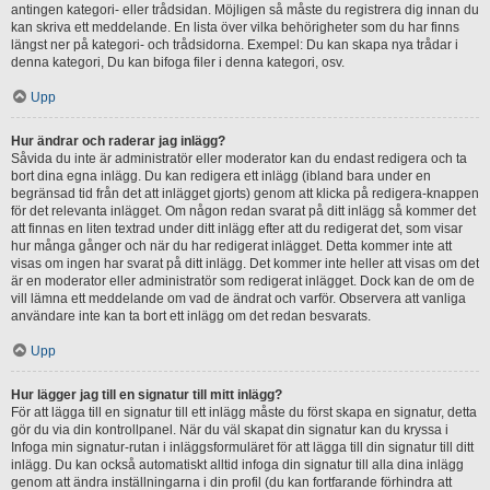
antingen kategori- eller trådsidan. Möjligen så måste du registrera dig innan du
kan skriva ett meddelande. En lista över vilka behörigheter som du har finns
längst ner på kategori- och trådsidorna. Exempel: Du kan skapa nya trådar i
denna kategori, Du kan bifoga filer i denna kategori, osv.
Upp
Hur ändrar och raderar jag inlägg?
Såvida du inte är administratör eller moderator kan du endast redigera och ta
bort dina egna inlägg. Du kan redigera ett inlägg (ibland bara under en
begränsad tid från det att inlägget gjorts) genom att klicka på redigera-knappen
för det relevanta inlägget. Om någon redan svarat på ditt inlägg så kommer det
att finnas en liten textrad under ditt inlägg efter att du redigerat det, som visar
hur många gånger och när du har redigerat inlägget. Detta kommer inte att
visas om ingen har svarat på ditt inlägg. Det kommer inte heller att visas om det
är en moderator eller administratör som redigerat inlägget. Dock kan de om de
vill lämna ett meddelande om vad de ändrat och varför. Observera att vanliga
användare inte kan ta bort ett inlägg om det redan besvarats.
Upp
Hur lägger jag till en signatur till mitt inlägg?
För att lägga till en signatur till ett inlägg måste du först skapa en signatur, detta
gör du via din kontrollpanel. När du väl skapat din signatur kan du kryssa i
Infoga min signatur-rutan i inläggsformuläret för att lägga till din signatur till ditt
inlägg. Du kan också automatiskt alltid infoga din signatur till alla dina inlägg
genom att ändra inställningarna i din profil (du kan fortfarande förhindra att