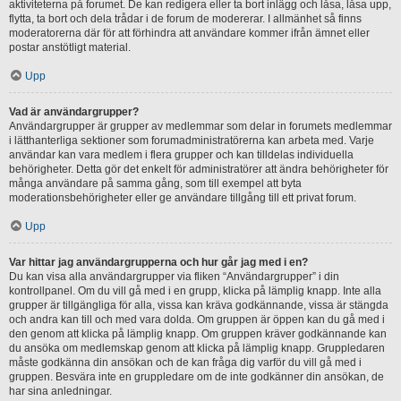
aktiviteterna på forumet. De kan redigera eller ta bort inlägg och låsa, låsa upp,
flytta, ta bort och dela trådar i de forum de modererar. I allmänhet så finns
moderatorerna där för att förhindra att användare kommer ifrån ämnet eller
postar anstötligt material.
Upp
Vad är användargrupper?
Användargrupper är grupper av medlemmar som delar in forumets medlemmar
i lätthanterliga sektioner som forumadministratörerna kan arbeta med. Varje
användar kan vara medlem i flera grupper och kan tilldelas individuella
behörigheter. Detta gör det enkelt för administratörer att ändra behörigheter för
många användare på samma gång, som till exempel att byta
moderationsbehörigheter eller ge användare tillgång till ett privat forum.
Upp
Var hittar jag användargrupperna och hur går jag med i en?
Du kan visa alla användargrupper via fliken “Användargrupper” i din
kontrollpanel. Om du vill gå med i en grupp, klicka på lämplig knapp. Inte alla
grupper är tillgängliga för alla, vissa kan kräva godkännande, vissa är stängda
och andra kan till och med vara dolda. Om gruppen är öppen kan du gå med i
den genom att klicka på lämplig knapp. Om gruppen kräver godkännande kan
du ansöka om medlemskap genom att klicka på lämplig knapp. Gruppledaren
måste godkänna din ansökan och de kan fråga dig varför du vill gå med i
gruppen. Besvära inte en gruppledare om de inte godkänner din ansökan, de
har sina anledningar.