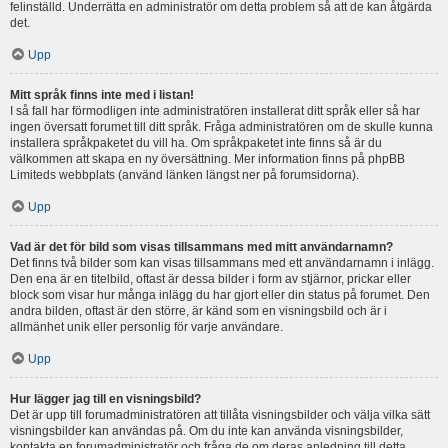
felinställd. Underrätta en administratör om detta problem så att de kan åtgärda
det.
Upp
Mitt språk finns inte med i listan!
I så fall har förmodligen inte administratören installerat ditt språk eller så har
ingen översatt forumet till ditt språk. Fråga administratören om de skulle kunna
installera språkpaketet du vill ha. Om språkpaketet inte finns så är du
välkommen att skapa en ny översättning. Mer information finns på phpBB
Limiteds webbplats (använd länken längst ner på forumsidorna).
Upp
Vad är det för bild som visas tillsammans med mitt användarnamn?
Det finns två bilder som kan visas tillsammans med ett användarnamn i inlägg.
Den ena är en titelbild, oftast är dessa bilder i form av stjärnor, prickar eller
block som visar hur många inlägg du har gjort eller din status på forumet. Den
andra bilden, oftast är den större, är känd som en visningsbild och är i
allmänhet unik eller personlig för varje användare.
Upp
Hur lägger jag till en visningsbild?
Det är upp till forumadministratören att tillåta visningsbilder och välja vilka sätt
visningsbilder kan användas på. Om du inte kan använda visningsbilder,
kontakta en forumadministratör och fråga de om deras anledning till detta.