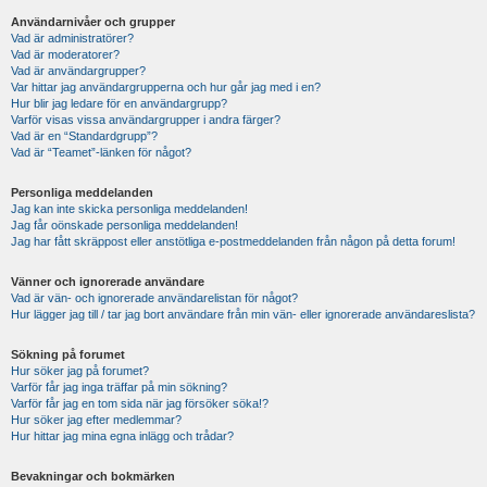
Användarnivåer och grupper
Vad är administratörer?
Vad är moderatorer?
Vad är användargrupper?
Var hittar jag användargrupperna och hur går jag med i en?
Hur blir jag ledare för en användargrupp?
Varför visas vissa användargrupper i andra färger?
Vad är en “Standardgrupp”?
Vad är “Teamet”-länken för något?
Personliga meddelanden
Jag kan inte skicka personliga meddelanden!
Jag får oönskade personliga meddelanden!
Jag har fått skräppost eller anstötliga e-postmeddelanden från någon på detta forum!
Vänner och ignorerade användare
Vad är vän- och ignorerade användarelistan för något?
Hur lägger jag till / tar jag bort användare från min vän- eller ignorerade användareslista?
Sökning på forumet
Hur söker jag på forumet?
Varför får jag inga träffar på min sökning?
Varför får jag en tom sida när jag försöker söka!?
Hur söker jag efter medlemmar?
Hur hittar jag mina egna inlägg och trådar?
Bevakningar och bokmärken