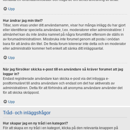
Upp
Hur ändrar jag min titel?
Titlar, som visas under ditt användarnamn, visar hur många inlägg du har gjort
eller identifierar speciella användare, t.ex. moderatorer eller administratörer. I
allmänhet kan du inte ändra namnet på några forumtitlar eftersom de ställs in
av forumadministratören. Missbruka inte forumet genom att posta i onödan
bara för att ändra din titel. De flesta forum tolererar inte detta och en moderator
eller administratör kommer helt enkelt att sänka ditt inläggsantal.
Upp
När jag försöker skicka e-post till en användare så kräver forumet att jag
loggar in?
Endast registrerade användare kan skicka e-post via det inbygga e-
postformuläret till andra användare och endast om det har aktiverats av
administratören. Detta för att förhindra att anonyma användare använder det
för att skicka skräppost.
Upp
Tråd- och inläggsfrågor
Hur skapar jag en ny tråd i en kategori?
För att skapa en ny tråd i en kategori, klicka på den relevanta knappen på