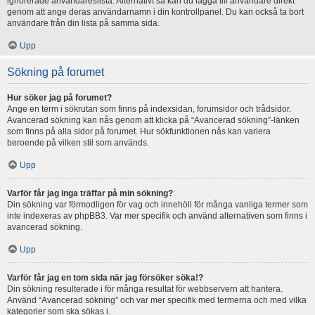
ignorerade användareslista. Alternativt så kan du lägga till användare direkt
genom att ange deras användarnamn i din kontrollpanel. Du kan också ta bort
användare från din lista på samma sida.
Upp
Sökning på forumet
Hur söker jag på forumet?
Ange en term i sökrutan som finns på indexsidan, forumsidor och trådsidor.
Avancerad sökning kan nås genom att klicka på “Avancerad sökning”-länken
som finns på alla sidor på forumet. Hur sökfunktionen nås kan variera
beroende på vilken stil som används.
Upp
Varför får jag inga träffar på min sökning?
Din sökning var förmodligen för vag och innehöll för många vanliga termer som
inte indexeras av phpBB3. Var mer specifik och använd alternativen som finns i
avancerad sökning.
Upp
Varför får jag en tom sida när jag försöker söka!?
Din sökning resulterade i för många resultat för webbservern att hantera.
Använd “Avancerad sökning” och var mer specifik med termerna och med vilka
kategorier som ska sökas i.