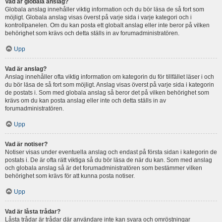
Vad är globala anslag?
Globala anslag innehåller viktig information och du bör läsa de så fort som
möjligt. Globala anslag visas överst på varje sida i varje kategori och i
kontrollpanelen. Om du kan posta ett globalt anslag eller inte beror på vilken
behörighet som krävs och detta ställs in av forumadministratören.
Upp
Vad är anslag?
Anslag innehåller ofta viktig information om kategorin du för tillfället läser i och
du bör läsa de så fort som möjligt. Anslag visas överst på varje sida i kategorin
de postats i. Som med globala anslag så beror det på vilken behörighet som
krävs om du kan posta anslag eller inte och detta ställs in av
forumadministratören.
Upp
Vad är notiser?
Notiser visas under eventuella anslag och endast på första sidan i kategorin de
postats i. De är ofta rätt viktiga så du bör läsa de när du kan. Som med anslag
och globala anslag så är det forumadministratören som bestämmer vilken
behörighet som krävs för att kunna posta notiser.
Upp
Vad är låsta trådar?
Låsta trådar är trådar där användare inte kan svara och omröstningar