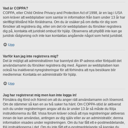
Vad är COPPA?
COPPA, eller Child Online Privacy and Protection Act of 1998, är en lag i USA
som kräver att webbplatser som samlar in information från barn under 13 år har
skriftligt tillstånd från föräldrarna. Om du är osäker på om detta rör dig som
försöker att registrera dig, eller om det rör webbplatsen du försöker registrera
dig på, kontakta ett juridiskt ombud för hjälp. Observera att phpBB inte kan ge
juridisk rådgivning och inte kan kontaktas angående något som helst juridiskt.
Upp
Varför kan jag inte registrera mig?
Det är möjligt att administratören har bannlyst din IP-adress eller förbjudit det
användarnamn du försöker registrera dig med. Ägaren av webbplatsen kan
också ha inaktiverat nyregistreringar för att förhindra att nya besökare blir
medlemmar. Kontakta en administratör för hjälp.
Upp
Jag har registrerat mig men kan inte logga in!
Försäkra dig först och främst om att du anger rätt användarnamn och lösenord.
Om de stämmer så kan en av två saker ha hänt. Om COPPA-stöd är aktiverat
och du under registreringen angav att du är under 13 år så måste du följa
instruktionerna du fått. Vissa forum kräver också att nya registreringar aktiveras
innan de kan användas, antingen av dig själv eller av an administratör; denna
information visades under registreringen. Om du har fått ett e-postmeddelande,
följ instruktionerna i det. Om du inte fått ett e-postmeddelande så kanske du