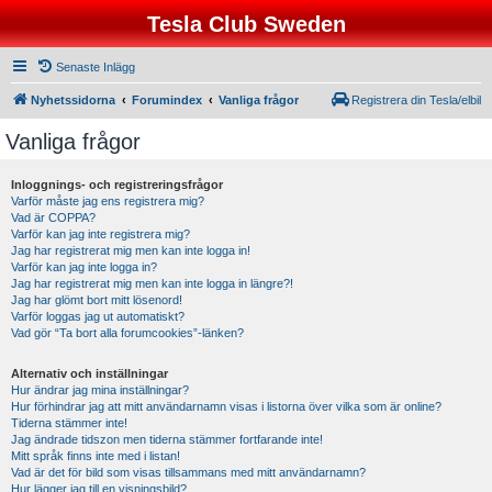
Tesla Club Sweden
Senaste Inlägg
Nyhetssidorna
Forumindex
Vanliga frågor
Registrera din Tesla/elbil
Vanliga frågor
Inloggnings- och registreringsfrågor
Varför måste jag ens registrera mig?
Vad är COPPA?
Varför kan jag inte registrera mig?
Jag har registrerat mig men kan inte logga in!
Varför kan jag inte logga in?
Jag har registrerat mig men kan inte logga in längre?!
Jag har glömt bort mitt lösenord!
Varför loggas jag ut automatiskt?
Vad gör “Ta bort alla forumcookies”-länken?
Alternativ och inställningar
Hur ändrar jag mina inställningar?
Hur förhindrar jag att mitt användarnamn visas i listorna över vilka som är online?
Tiderna stämmer inte!
Jag ändrade tidszon men tiderna stämmer fortfarande inte!
Mitt språk finns inte med i listan!
Vad är det för bild som visas tillsammans med mitt användarnamn?
Hur lägger jag till en visningsbild?