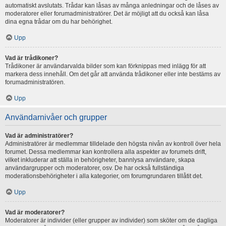
automatiskt avslutats. Trådar kan låsas av många anledningar och de låses av
moderatorer eller forumadministratörer. Det är möjligt att du också kan låsa
dina egna trådar om du har behörighet.
Upp
Vad är trådikoner?
Trådikoner är användarvalda bilder som kan förknippas med inlägg för att
markera dess innehåll. Om det går att använda trådikoner eller inte bestäms av
forumadministratören.
Upp
Användarnivåer och grupper
Vad är administratörer?
Administratörer är medlemmar tilldelade den högsta nivån av kontroll över hela
forumet. Dessa medlemmar kan kontrollera alla aspekter av forumets drift,
vilket inkluderar att ställa in behörigheter, bannlysa användare, skapa
användargrupper och moderatorer, osv. De har också fullständiga
moderationsbehörigheter i alla kategorier, om forumgrundaren tillåtit det.
Upp
Vad är moderatorer?
Moderatorer är individer (eller grupper av individer) som sköter om de dagliga