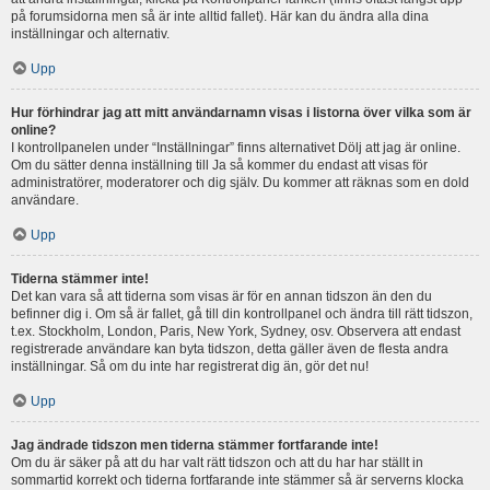
på forumsidorna men så är inte alltid fallet). Här kan du ändra alla dina
inställningar och alternativ.
Upp
Hur förhindrar jag att mitt användarnamn visas i listorna över vilka som är
online?
I kontrollpanelen under “Inställningar” finns alternativet Dölj att jag är online.
Om du sätter denna inställning till Ja så kommer du endast att visas för
administratörer, moderatorer och dig själv. Du kommer att räknas som en dold
användare.
Upp
Tiderna stämmer inte!
Det kan vara så att tiderna som visas är för en annan tidszon än den du
befinner dig i. Om så är fallet, gå till din kontrollpanel och ändra till rätt tidszon,
t.ex. Stockholm, London, Paris, New York, Sydney, osv. Observera att endast
registrerade användare kan byta tidszon, detta gäller även de flesta andra
inställningar. Så om du inte har registrerat dig än, gör det nu!
Upp
Jag ändrade tidszon men tiderna stämmer fortfarande inte!
Om du är säker på att du har valt rätt tidszon och att du har har ställt in
sommartid korrekt och tiderna fortfarande inte stämmer så är serverns klocka