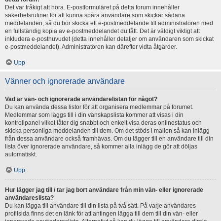
Det var tråkigt att höra. E-postformuläret på detta forum innehåller
säkerhetsrutiner för att kunna spåra användare som skickar sådana
meddelanden, så du bör skicka ett e-postmeddelande till administratören med
en fullständig kopia av e-postmeddelandet du fått. Det är väldigt viktigt att
inkludera e-posthuvudet (detta innehåller detaljer om användaren som skickat
e-postmeddelandet). Administratören kan därefter vidta åtgärder.
Upp
Vänner och ignorerade användare
Vad är vän- och ignorerade användarelistan för något?
Du kan använda dessa listor för att organisera medlemmar på forumet.
Medlemmar som läggs till i din vänskapslista kommer att visas i din
kontrollpanel vilket låter dig snabbt och enkelt visa deras onlinestatus och
skicka personliga meddelanden till dem. Om det stöds i mallen så kan inlägg
från dessa användare också framhävas. Om du lägger till en användare till din
lista över ignorerade användare, så kommer alla inlägg de gör att döljas
automatiskt.
Upp
Hur lägger jag till / tar jag bort användare från min vän- eller ignorerade
användareslista?
Du kan lägga till användare till din lista på två sätt. På varje användares
profilsida finns det en länk för att antingen lägga till dem till din vän- eller