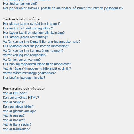
Hur ändrar jag min titel?
När jag försöker skicka e-post till en användare så kräver forumet att jag loggar in?
Tråd- och inläggsfrågor
Hur skapar jag en ny tråd i en kategori?
Hur ändrar och raderar jag inlägg?
Hur lägger jag till en signatur till mitt inlägg?
Hur skapar jag en omröstning?
Varför kan jag inte lägga till fler omröstningsalternativ?
Hur redigerar eller tar jag bort en omröstning?
Varför kan jag inte komma åt en kategori?
Varför kan jag inte bifoga filer?
Varför fick jag en varning?
Hur kan jag rapportera inlägg till en moderator?
Vad är “Spara”-knappen i trådformuläret till för?
Varför måste mitt inlägg godkännas?
Hur knuffar jag upp min tråd?
Formatering och trådtyper
Vad är BBCode?
Kan jag använda HTML?
Vad är smilies?
Kan jag infoga bilder?
Vad är globala anslag?
Vad är anslag?
Vad är notiser?
Vad är låsta trådar?
Vad är trådikoner?