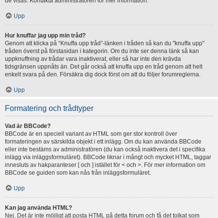
de visas. Kontakta administratören för mer information.
Upp
Hur knuffar jag upp min tråd?
Genom att klicka på “Knuffa upp tråd”-länken i tråden så kan du "knuffa upp"
tråden överst på förstasidan i kategorin. Om du inte ser denna länk så kan
uppknuffning av trådar vara inaktiverat, eller så har inte den krävda
tidsgränsen uppnåts än. Det går också att knuffa upp en tråd genom att helt
enkelt svara på den. Försäkra dig dock först om att du följer forumreglerna.
Upp
Formatering och trådtyper
Vad är BBCode?
BBCode är en speciell variant av HTML som ger stor kontroll över
formateringen av särskilda objekt i ett inlägg. Om du kan använda BBCode
eller inte bestäms av administratören (du kan också inaktivera det i specifika
inlägg via inläggsformuläret). BBCode liknar i mångt och mycket HTML, taggar
innesluts av hakparanteser [ och ] istället för < och >. För mer information om
BBCode se guiden som kan nås från inläggsformuläret.
Upp
Kan jag använda HTML?
Nej. Det är inte möjligt att posta HTML på detta forum och få det tolkat som