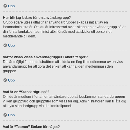
Upp
Hur blir jag ledare för en användargrupp?
Gruppledare utses oftast när användargrupper skapas initialt av en
forumadministratör. Om du är intresserad av att skapa en användargrupp så är
din första kontakt en administratör, försök med att skicka ett personligt
meddelande till dem.
Upp
Varför visas vissa användargrupper i andra färger?
Det är möjligt för administratören att tilldela en färg till medlemmar av en viss
användargrupp för att göra det enkelt att känna igen medlemmar i den
gruppen.
Upp
Vad är en “Standardgrupp”?
Om du är medlem i fler än en användargrupp så bestämmer standardgruppen
vilken gruppfärg och grupptitel som visas för dig. Administratören kan tillåta dig
att byta standardgrupp via din kontrollpanel.
Upp
Vad är “Teamet”-länken för något?