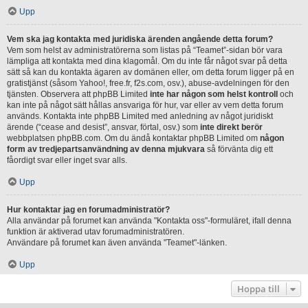
Upp
Vem ska jag kontakta med juridiska ärenden angående detta forum?
Vem som helst av administratörerna som listas på “Teamet”-sidan bör vara
lämpliga att kontakta med dina klagomål. Om du inte får något svar på detta
sätt så kan du kontakta ägaren av domänen eller, om detta forum ligger på en
gratistjänst (såsom Yahoo!, free.fr, f2s.com, osv.), abuse-avdelningen för den
tjänsten. Observera att phpBB Limited
inte har någon som helst kontroll
och
kan inte på något sätt hållas ansvariga för hur, var eller av vem detta forum
används. Kontakta inte phpBB Limited med anledning av något juridiskt
ärende (“cease and desist”, ansvar, förtal, osv.) som
inte direkt berör
webbplatsen phpBB.com. Om du ändå kontaktar phpBB Limited om
någon
form av tredjepartsanvändning av denna mjukvara
så förvänta dig ett
fåordigt svar eller inget svar alls.
Upp
Hur kontaktar jag en forumadministratör?
Alla användar på forumet kan använda "Kontakta oss"-formuläret, ifall denna
funktion är aktiverad utav forumadministratören.
Användare på forumet kan även använda "Teamet"-länken.
Upp
Hoppa till