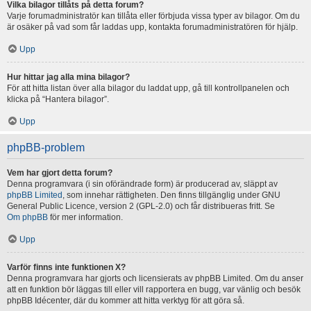
Vilka bilagor tillåts på detta forum?
Varje forumadministratör kan tillåta eller förbjuda vissa typer av bilagor. Om du
är osäker på vad som får laddas upp, kontakta forumadministratören för hjälp.
Upp
Hur hittar jag alla mina bilagor?
För att hitta listan över alla bilagor du laddat upp, gå till kontrollpanelen och
klicka på “Hantera bilagor”.
Upp
phpBB-problem
Vem har gjort detta forum?
Denna programvara (i sin oförändrade form) är producerad av, släppt av
phpBB Limited
, som innehar rättigheten. Den finns tillgänglig under GNU
General Public Licence, version 2 (GPL-2.0) och får distribueras fritt. Se
Om phpBB
för mer information.
Upp
Varför finns inte funktionen X?
Denna programvara har gjorts och licensierats av phpBB Limited. Om du anser
att en funktion bör läggas till eller vill rapportera en bugg, var vänlig och besök
phpBB Idécenter, där du kommer att hitta verktyg för att göra så.