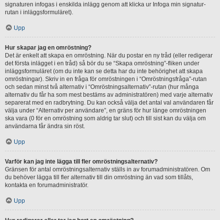
signaturen infogas i enskilda inlägg genom att klicka ur Infoga min signatur-
rutan i inläggsformuläret).
Upp
Hur skapar jag en omröstning?
Det är enkelt att skapa en omröstning. När du postar en ny tråd (eller redigerar
det första inlägget i en tråd) så bör du se “Skapa omröstning”-fliken under
inläggsformuläret (om du inte kan se detta har du inte behörighet att skapa
omröstningar). Skriv in en fråga för omröstningen i “Omröstningsfråga”-rutan
och sedan minst två alternativ i “Omröstningsalternativ”-rutan (hur många
alternativ du får ha som mest bestäms av administratören) med varje alternativ
separerat med en radbrytning. Du kan också välja det antal val användaren får
välja under “Alternativ per användare”, en gräns för hur länge omröstningen
ska vara (0 för en omröstning som aldrig tar slut) och till sist kan du välja om
användarna får ändra sin röst.
Upp
Varför kan jag inte lägga till fler omröstningsalternativ?
Gränsen för antal omröstningsalternativ ställs in av forumadministratören. Om
du behöver lägga till fler alternativ till din omröstning än vad som tillåts,
kontakta en forumadministratör.
Upp