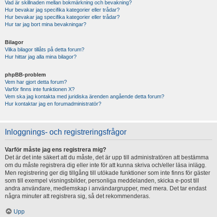
Vad är skillnaden mellan bokmärkning och bevakning?
Hur bevakar jag specifika kategorier eller trådar?
Hur bevakar jag specifika kategorier eller trådar?
Hur tar jag bort mina bevakningar?
Bilagor
Vilka bilagor tillåts på detta forum?
Hur hittar jag alla mina bilagor?
phpBB-problem
Vem har gjort detta forum?
Varför finns inte funktionen X?
Vem ska jag kontakta med juridiska ärenden angående detta forum?
Hur kontaktar jag en forumadministratör?
Inloggnings- och registreringsfrågor
Varför måste jag ens registrera mig?
Det är det inte säkert att du måste, det är upp till administratören att bestämma
om du måste registrera dig eller inte för att kunna skriva och/eller läsa inlägg.
Men registrering ger dig tillgång till utökade funktioner som inte finns för gäster
som till exempel visningsbilder, personliga meddelanden, skicka e-post till
andra användare, medlemskap i användargrupper, med mera. Det tar endast
några minuter att registrera sig, så det rekommenderas.
Upp