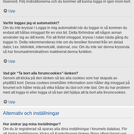
lösenord. Följ instruktionerna och du kommer att kunna logga in igen inom kort.
Upp
Varför loggas jag ut automatiskt?
Om du inte kryssar i Logga in mig automatiskt när du loggar in så kommer du
endast att hållas inloggad för en viss tid. Detta förhindrar att någon annan
använder sig av ditt konto. För att förbli inloggad, kryssa i rutan nästa gång du
loggar in. Detta rekommenderas inte om du besöker forumet från en delad
dator, t.ex. bibliotek, internetcafé, datorsal, osv. Om du inte ser denna kryssruta
så har forumadministratören inaktiverat denna funktion.
Upp
Vad gör “Ta bort alla forumcookies”-länken?
Genom att klicka på den länken så tas alla cookies som har skapats av
phpBB3 bort. Dessa cookies innehåller information som håller dig inloggad på
forumet och håller reda på vilka trådar du läst och inte läst. Om du har problem
med att logga in eller logga ut så kan det hjälpa att ta bort alla forumcookies.
Upp
Alternativ och inställningar
Hur ändrar jag mina inställningar?
Om du är registrerad så sparas alla dina inställningar i forumets databas. För
att ändra inställningar, klicka på Kontrollpanel-länken (finns oftast längst upp