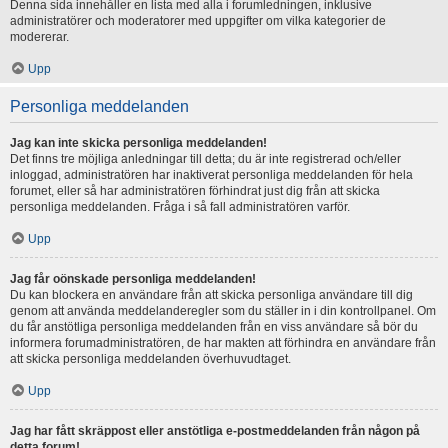
Denna sida innehåller en lista med alla i forumledningen, inklusive
administratörer och moderatorer med uppgifter om vilka kategorier de
modererar.
Upp
Personliga meddelanden
Jag kan inte skicka personliga meddelanden!
Det finns tre möjliga anledningar till detta; du är inte registrerad och/eller
inloggad, administratören har inaktiverat personliga meddelanden för hela
forumet, eller så har administratören förhindrat just dig från att skicka
personliga meddelanden. Fråga i så fall administratören varför.
Upp
Jag får oönskade personliga meddelanden!
Du kan blockera en användare från att skicka personliga användare till dig
genom att använda meddelanderegler som du ställer in i din kontrollpanel. Om
du får anstötliga personliga meddelanden från en viss användare så bör du
informera forumadministratören, de har makten att förhindra en användare från
att skicka personliga meddelanden överhuvudtaget.
Upp
Jag har fått skräppost eller anstötliga e-postmeddelanden från någon på
detta forum!