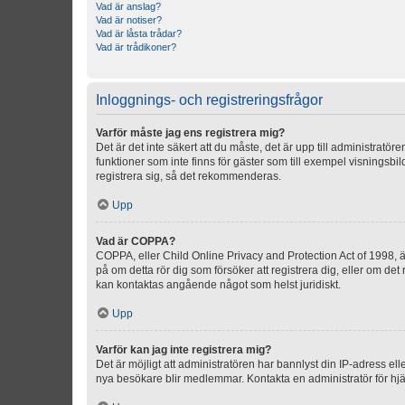
Vad är anslag?
Vad är notiser?
Vad är låsta trådar?
Vad är trådikoner?
Inloggnings- och registreringsfrågor
Varför måste jag ens registrera mig?
Det är det inte säkert att du måste, det är upp till administratör
funktioner som inte finns för gäster som till exempel visnings
registrera sig, så det rekommenderas.
Upp
Vad är COPPA?
COPPA, eller Child Online Privacy and Protection Act of 1998, är
på om detta rör dig som försöker att registrera dig, eller om det
kan kontaktas angående något som helst juridiskt.
Upp
Varför kan jag inte registrera mig?
Det är möjligt att administratören har bannlyst din IP-adress el
nya besökare blir medlemmar. Kontakta en administratör för hjä