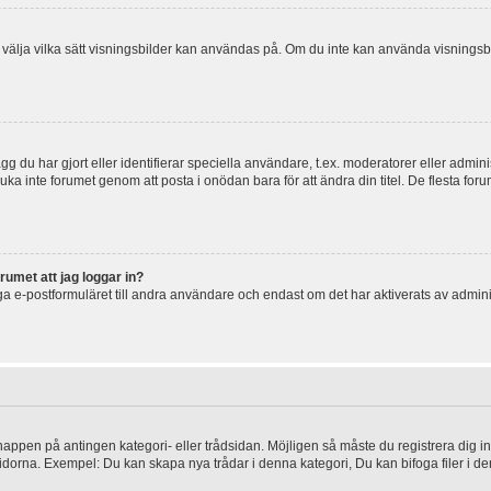
 och välja vilka sätt visningsbilder kan användas på. Om du inte kan använda visning
g du har gjort eller identifierar speciella användare, t.ex. moderatorer eller admin
uka inte forumet genom att posta i onödan bara för att ändra din titel. De flesta foru
rumet att jag loggar in?
a e-postformuläret till andra användare och endast om det har aktiverats av admini
knappen på antingen kategori- eller trådsidan. Möjligen så måste du registrera dig i
idorna. Exempel: Du kan skapa nya trådar i denna kategori, Du kan bifoga filer i de