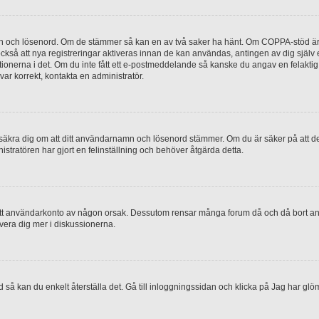
mn och lösenord. Om de stämmer så kan en av två saker ha hänt. Om COPPA-stöd är 
 också att nya registreringar aktiveras innan de kan användas, antingen av dig själv
uktionerna i det. Om du inte fått ett e-postmeddelande så kanske du angav en felakti
ar korrekt, kontakta en administratör.
, försäkra dig om att ditt användarnamn och lösenord stämmer. Om du är säker på att d
nistratören har gjort en felinställning och behöver åtgärda detta.
at ditt användarkonto av någon orsak. Dessutom rensar många forum då och då bort a
lvera dig mer i diskussionerna.
 så kan du enkelt återställa det. Gå till inloggningssidan och klicka på Jag har glö