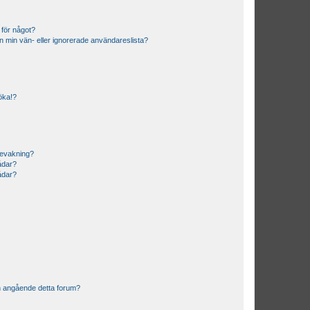
 för något?
från min vän- eller ignorerade användareslista?
söka!?
bevakning?
rådar?
rådar?
n angående detta forum?