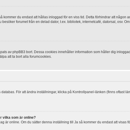
 kommer du endast att hållas inloggad för en viss tid. Detta förhindrar att någon ann
esöker forumet från en delad dator, t.ex. bibliotek, internetcafé, datorsal, osv. O
ats av phpBB3 bort. Dessa cookies innehåller information som håller dig inloggad på
lpa att ta bort alla forumcookies.
 databas. För att ändra inställningar, klicka på Kontrollpanel-länken (finns oftast lä
r vilka som är online?
tt jag är online. Om du sätter denna inställning till Ja så kommer du endast att visas 