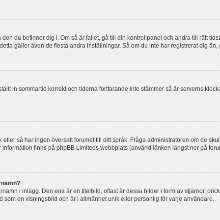
en du befinner dig i. Om så är fallet, gå till din kontrollpanel och ändra till rätt t
tta gäller även de flesta andra inställningar. Så om du inte har registrerat dig än, 
 ställt in sommartid korrekt och tiderna fortfarande inte stämmer så är serverns kloc
råk eller så har ingen översatt forumet till ditt språk. Fråga administratören om de s
er information finns på phpBB Limiteds webbplats (använd länken längst ner på for
arnamn?
mn i inlägg. Den ena är en titelbild, oftast är dessa bilder i form av stjärnor, pric
nd som en visningsbild och är i allmänhet unik eller personlig för varje användare.