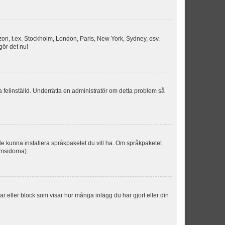
idszon, t.ex. Stockholm, London, Paris, New York, Sydney, osv.
gör det nu!
ka felinställd. Underrätta en administratör om detta problem så
kulle kunna installera språkpaketet du vill ha. Om språkpaketet
umsidorna).
kar eller block som visar hur många inlägg du har gjort eller din