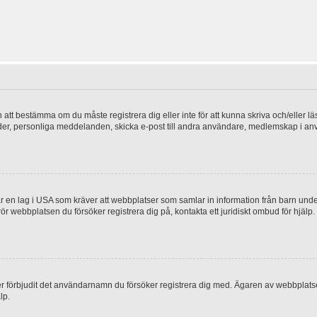
en att bestämma om du måste registrera dig eller inte för att kunna skriva och/eller lä
bilder, personliga meddelanden, skicka e-post till andra användare, medlemskap i a
 en lag i USA som kräver att webbplatser som samlar in information från barn under 1
 rör webbplatsen du försöker registrera dig på, kontakta ett juridiskt ombud för hjäl
ler förbjudit det användarnamn du försöker registrera dig med. Ägaren av webbplatsen
lp.