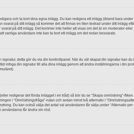
digera och ta bort dina egna inlägg. Du kan redigera ett inlägg (ibland bara under e
svarat på ditt inlägg så kommer det att finnas en liten textrad under ditt inlägg ef
 svarat på ditt inlägg. Det kommer inte heller att visas om det är en moderator elle
t vanliga användare inte kan ta bort ett inlägg om det redan besvarats.
 en signatur, detta gör du via din kontrollpanel. När du väl skapat din signatur kan du 
alltid infoga din signatur till alla dina inlägg genom att ändra inställningarna i din pr
muläret).
(eller redigerar det första inlägget i en tråd) så bör du se “Skapa omröstning”-flike
tningen i “Omröstningsfråga”-rutan och sedan minst två alternativ i “Omröstningsal
rytning. Du kan också välja det antal val användaren får välja under “Alternativ pe
om användarna får ändra sin röst.