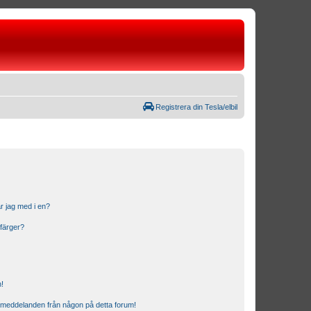
Registrera din Tesla/elbil
r jag med i en?
 färger?
n!
ostmeddelanden från någon på detta forum!