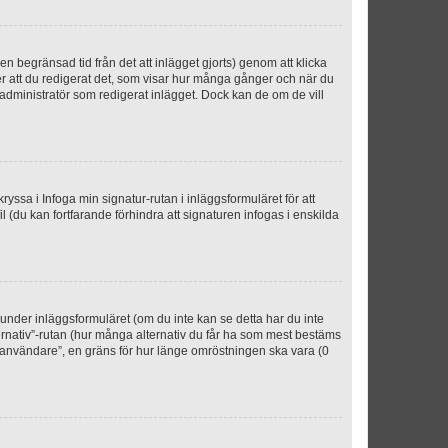
n begränsad tid från det att inlägget gjorts) genom att klicka
ter att du redigerat det, som visar hur många gånger och när du
r administratör som redigerat inlägget. Dock kan de om de vill
kryssa i Infoga min signatur-rutan i inläggsformuläret för att
ofil (du kan fortfarande förhindra att signaturen infogas i enskilda
n under inläggsformuläret (om du inte kan se detta har du inte
ternativ”-rutan (hur många alternativ du får ha som mest bestäms
r användare”, en gräns för hur länge omröstningen ska vara (0