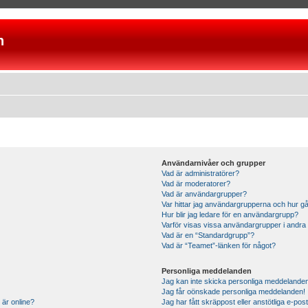
n
Användarnivåer och grupper
Vad är administratörer?
Vad är moderatorer?
Vad är användargrupper?
Var hittar jag användargrupperna och hur gå
Hur blir jag ledare för en användargrupp?
Varför visas vissa användargrupper i andra
Vad är en “Standardgrupp”?
Vad är “Teamet”-länken för något?
Personliga meddelanden
Jag kan inte skicka personliga meddelande
Jag får oönskade personliga meddelanden!
 är online?
Jag har fått skräppost eller anstötliga e-p