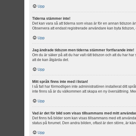
Upp
Tiderna stämmer inte!
Det kan vara så att tiderna som visas är för en annan tidszon än d
Observera att endast registrerade användare kan byta tidszon, de
Upp
Jag ändrade tidszon men tiderna stämmer fortfarande inte!
Om du är säker på att du har valt rätt tidszon och att du har har
att de kan åtgärda det.
Upp
Mitt språk finns inte med i listan!
I så fall har förmodligen inte administratören installerat ditt sp
inte finns så är du välkommen att skapa en ny översättning. M
Upp
Vad är det för bild som visas tillsammans med mitt använd
Det finns två bilder som kan visas tillsammans med ett användarna
status på forumet. Den andra bilden, oftast är den större, är kä
Upp