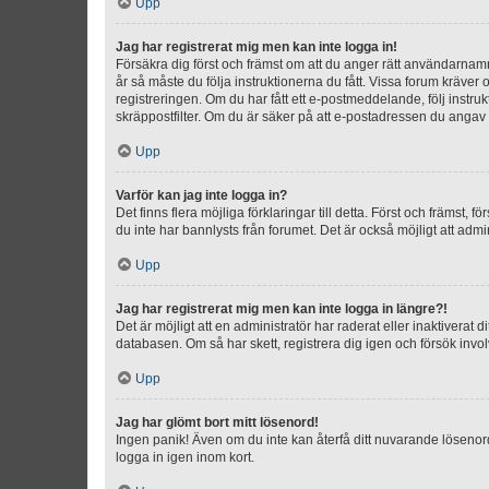
Upp
Jag har registrerat mig men kan inte logga in!
Försäkra dig först och främst om att du anger rätt användarna
år så måste du följa instruktionerna du fått. Vissa forum kräver
registreringen. Om du har fått ett e-postmeddelande, följ instr
skräppostfilter. Om du är säker på att e-postadressen du angav v
Upp
Varför kan jag inte logga in?
Det finns flera möjliga förklaringar till detta. Först och främst
du inte har bannlysts från forumet. Det är också möjligt att admi
Upp
Jag har registrerat mig men kan inte logga in längre?!
Det är möjligt att en administratör har raderat eller inaktiver
databasen. Om så har skett, registrera dig igen och försök invo
Upp
Jag har glömt bort mitt lösenord!
Ingen panik! Även om du inte kan återfå ditt nuvarande lösenord
logga in igen inom kort.