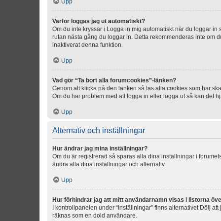
Upp
Varför loggas jag ut automatiskt?
Om du inte kryssar i Logga in mig automatiskt när du loggar in så
rutan nästa gång du loggar in. Detta rekommenderas inte om du b
inaktiverat denna funktion.
Upp
Vad gör “Ta bort alla forumcookies”-länken?
Genom att klicka på den länken så tas alla cookies som har skap
Om du har problem med att logga in eller logga ut så kan det hjä
Upp
Alternativ och inställningar
Hur ändrar jag mina inställningar?
Om du är registrerad så sparas alla dina inställningar i forumets
ändra alla dina inställningar och alternativ.
Upp
Hur förhindrar jag att mitt användarnamn visas i listorna öve
I kontrollpanelen under “Inställningar” finns alternativet Dölj a
räknas som en dold användare.