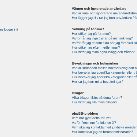
Vänner och ignorerade användare
Vad är vän- och ignorerade användarelistan
Hur lägger jag till / tar jag bort användare 
Sökning på forumet
ag loggar in?
Hur söker jag på forumet?
Varför får jag inga träffar på min sökning?
Varför får jag en tom sida när jag försöker 
Hur söker jag efter medlemmar?
Hur hittar jag mina egna inlägg och trådar?
Bevakningar och bokmärken
Vad är skillnaden mellan bokmärkning och 
Hur bevakar jag specifika kategorier eller t
Hur bevakar jag specifika kategorier eller t
Hur tar jag bort mina bevakningar?
Bilagor
Vilka bilagor tillåts på detta forum?
Hur hittar jag alla mina bilagor?
phpBB-problem
Vem har gjort detta forum?
Varför finns inte funktionen X?
Vem ska jag kontakta med juridiska ärende
Hur kontaktar jag en forumadministratör?