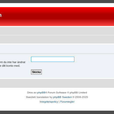
n
m du inte har ändrat
e ditt konto med.
Drivs av
phpBB
® Forum Software © phpBB Limited
Swedish translation by
phpBB Sweden
© 2006-2020
Integritetspolicy
|
Forumregler