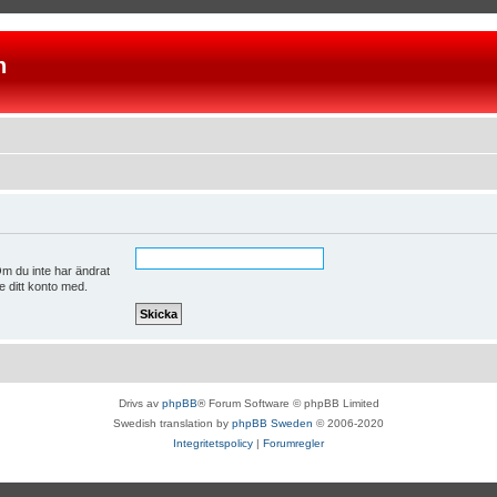
n
m du inte har ändrat
e ditt konto med.
Drivs av
phpBB
® Forum Software © phpBB Limited
Swedish translation by
phpBB Sweden
© 2006-2020
Integritetspolicy
|
Forumregler