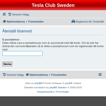
Tesla Club Sweden
Senaste Inlägg
Nyhetssidorna
Forumindex
Registrera din Tesla/elbil
Återställ lösenord
E-postadress:
Detta måste vara e-postadressen som är associerad med ditt konto. Om du inte har
ändrat den via kontrollpanelen så är detta e-postadressen som du registrerade ditt konto
med.
Senaste Inlägg
Nyhetssidorna
Forumindex
Drivs av
phpBB
® Forum Software © phpBB Limited
Swedish translation by
phpBB Sweden
© 2006-2020
Integritetspolicy
|
Forumregler