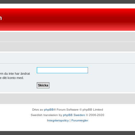
n
m du inte har ändrat
e ditt konto med.
Drivs av
phpBB
® Forum Software © phpBB Limited
Swedish translation by
phpBB Sweden
© 2006-2020
Integritetspolicy
|
Forumregler