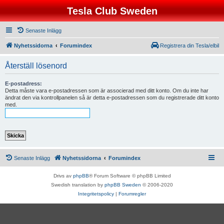
Tesla Club Sweden
Senaste Inlägg
Nyhetssidorna
Forumindex
Registrera din Tesla/elbil
Återställ lösenord
E-postadress:
Detta måste vara e-postadressen som är associerad med ditt konto. Om du inte har
ändrat den via kontrollpanelen så är detta e-postadressen som du registrerade ditt konto
med.
Senaste Inlägg
Nyhetssidorna
Forumindex
Drivs av
phpBB
® Forum Software © phpBB Limited
Swedish translation by
phpBB Sweden
© 2006-2020
Integritetspolicy
|
Forumregler