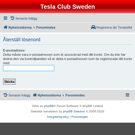
Tesla Club Sweden
Senaste Inlägg
Nyhetssidorna
Forumindex
Registrera din Tesla/elbil
Återställ lösenord
E-postadress:
Detta måste vara e-postadressen som är associerad med ditt konto. Om du inte har
ändrat den via kontrollpanelen så är detta e-postadressen som du registrerade ditt konto
med.
Senaste Inlägg
Nyhetssidorna
Forumindex
Drivs av
phpBB
® Forum Software © phpBB Limited
Swedish translation by
phpBB Sweden
© 2006-2020
Integritetspolicy
|
Forumregler