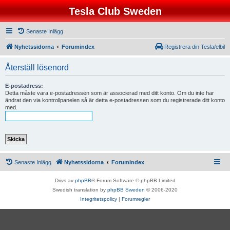
Tesla Club Sweden
Senaste Inlägg
Nyhetssidorna
Forumindex
Registrera din Tesla/elbil
Återställ lösenord
E-postadress:
Detta måste vara e-postadressen som är associerad med ditt konto. Om du inte har
ändrat den via kontrollpanelen så är detta e-postadressen som du registrerade ditt konto
med.
Senaste Inlägg
Nyhetssidorna
Forumindex
Drivs av
phpBB
® Forum Software © phpBB Limited
Swedish translation by
phpBB Sweden
© 2006-2020
Integritetspolicy
|
Forumregler