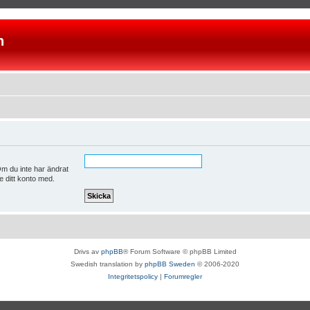
n
m du inte har ändrat
e ditt konto med.
Drivs av
phpBB
® Forum Software © phpBB Limited
Swedish translation by
phpBB Sweden
© 2006-2020
Integritetspolicy
|
Forumregler