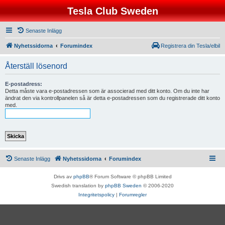
Tesla Club Sweden
Senaste Inlägg
Nyhetssidorna
Forumindex
Registrera din Tesla/elbil
Återställ lösenord
E-postadress:
Detta måste vara e-postadressen som är associerad med ditt konto. Om du inte har
ändrat den via kontrollpanelen så är detta e-postadressen som du registrerade ditt konto
med.
Senaste Inlägg
Nyhetssidorna
Forumindex
Drivs av
phpBB
® Forum Software © phpBB Limited
Swedish translation by
phpBB Sweden
© 2006-2020
Integritetspolicy
|
Forumregler