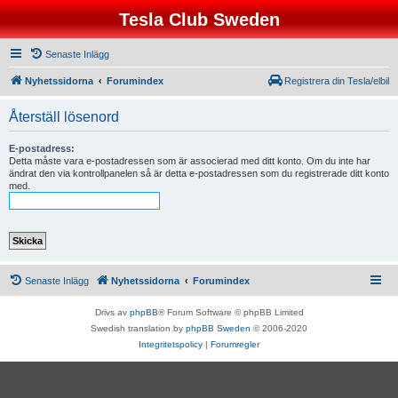
Tesla Club Sweden
Senaste Inlägg
Nyhetssidorna
Forumindex
Registrera din Tesla/elbil
Återställ lösenord
E-postadress:
Detta måste vara e-postadressen som är associerad med ditt konto. Om du inte har
ändrat den via kontrollpanelen så är detta e-postadressen som du registrerade ditt konto
med.
Senaste Inlägg
Nyhetssidorna
Forumindex
Drivs av
phpBB
® Forum Software © phpBB Limited
Swedish translation by
phpBB Sweden
© 2006-2020
Integritetspolicy
|
Forumregler