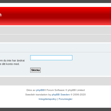
n
m du inte har ändrat
e ditt konto med.
Drivs av
phpBB
® Forum Software © phpBB Limited
Swedish translation by
phpBB Sweden
© 2006-2020
Integritetspolicy
|
Forumregler