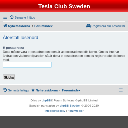
Tesla Club Sweden
Senaste Inlägg
Nyhetssidorna
Forumindex
Registrera din Tesla/elbil
Återställ lösenord
E-postadress:
Detta måste vara e-postadressen som är associerad med ditt konto. Om du inte har
ändrat den via kontrollpanelen så är detta e-postadressen som du registrerade ditt konto
med.
Senaste Inlägg
Nyhetssidorna
Forumindex
Drivs av
phpBB
® Forum Software © phpBB Limited
Swedish translation by
phpBB Sweden
© 2006-2020
Integritetspolicy
|
Forumregler