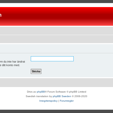
n
m du inte har ändrat
e ditt konto med.
Drivs av
phpBB
® Forum Software © phpBB Limited
Swedish translation by
phpBB Sweden
© 2006-2020
Integritetspolicy
|
Forumregler