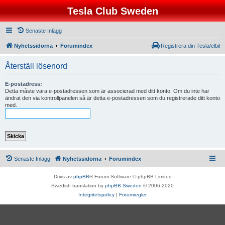
Tesla Club Sweden
Senaste Inlägg
Nyhetssidorna
Forumindex
Registrera din Tesla/elbil
Återställ lösenord
E-postadress:
Detta måste vara e-postadressen som är associerad med ditt konto. Om du inte har
ändrat den via kontrollpanelen så är detta e-postadressen som du registrerade ditt konto
med.
Senaste Inlägg
Nyhetssidorna
Forumindex
Drivs av
phpBB
® Forum Software © phpBB Limited
Swedish translation by
phpBB Sweden
© 2006-2020
Integritetspolicy
|
Forumregler