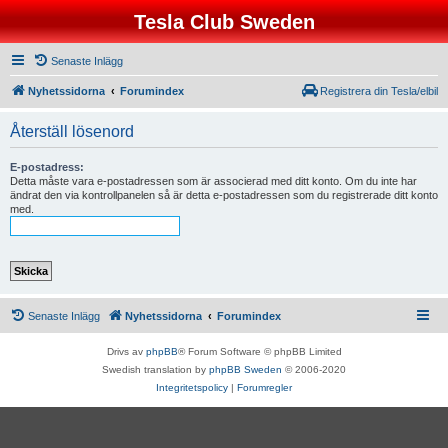
Tesla Club Sweden
Senaste Inlägg
Nyhetssidorna
Forumindex
Registrera din Tesla/elbil
Återställ lösenord
E-postadress:
Detta måste vara e-postadressen som är associerad med ditt konto. Om du inte har
ändrat den via kontrollpanelen så är detta e-postadressen som du registrerade ditt konto
med.
Senaste Inlägg
Nyhetssidorna
Forumindex
Drivs av
phpBB
® Forum Software © phpBB Limited
Swedish translation by
phpBB Sweden
© 2006-2020
Integritetspolicy
|
Forumregler