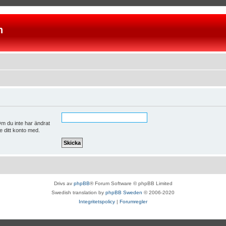
n
m du inte har ändrat
e ditt konto med.
Drivs av
phpBB
® Forum Software © phpBB Limited
Swedish translation by
phpBB Sweden
© 2006-2020
Integritetspolicy
|
Forumregler