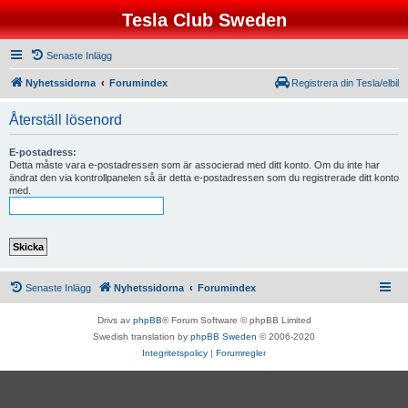
Tesla Club Sweden
Senaste Inlägg
Nyhetssidorna
Forumindex
Registrera din Tesla/elbil
Återställ lösenord
E-postadress:
Detta måste vara e-postadressen som är associerad med ditt konto. Om du inte har
ändrat den via kontrollpanelen så är detta e-postadressen som du registrerade ditt konto
med.
Senaste Inlägg
Nyhetssidorna
Forumindex
Drivs av
phpBB
® Forum Software © phpBB Limited
Swedish translation by
phpBB Sweden
© 2006-2020
Integritetspolicy
|
Forumregler