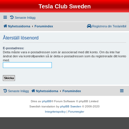
Tesla Club Sweden
Senaste Inlägg
Nyhetssidorna
Forumindex
Registrera din Tesla/elbil
Återställ lösenord
E-postadress:
Detta måste vara e-postadressen som är associerad med ditt konto. Om du inte har
ändrat den via kontrollpanelen så är detta e-postadressen som du registrerade ditt konto
med.
Senaste Inlägg
Nyhetssidorna
Forumindex
Drivs av
phpBB
® Forum Software © phpBB Limited
Swedish translation by
phpBB Sweden
© 2006-2020
Integritetspolicy
|
Forumregler