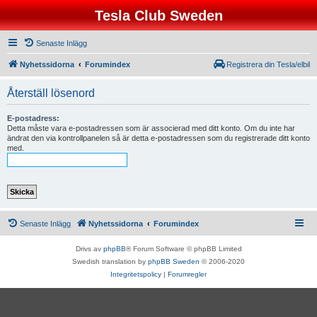
Tesla Club Sweden
Senaste Inlägg
Nyhetssidorna
Forumindex
Registrera din Tesla/elbil
Återställ lösenord
E-postadress:
Detta måste vara e-postadressen som är associerad med ditt konto. Om du inte har
ändrat den via kontrollpanelen så är detta e-postadressen som du registrerade ditt konto
med.
Senaste Inlägg
Nyhetssidorna
Forumindex
Drivs av
phpBB
® Forum Software © phpBB Limited
Swedish translation by
phpBB Sweden
© 2006-2020
Integritetspolicy
|
Forumregler