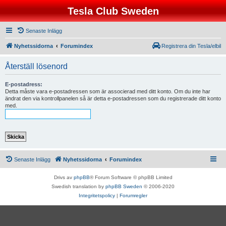
Tesla Club Sweden
Senaste Inlägg
Nyhetssidorna
Forumindex
Registrera din Tesla/elbil
Återställ lösenord
E-postadress:
Detta måste vara e-postadressen som är associerad med ditt konto. Om du inte har
ändrat den via kontrollpanelen så är detta e-postadressen som du registrerade ditt konto
med.
Senaste Inlägg
Nyhetssidorna
Forumindex
Drivs av
phpBB
® Forum Software © phpBB Limited
Swedish translation by
phpBB Sweden
© 2006-2020
Integritetspolicy
|
Forumregler