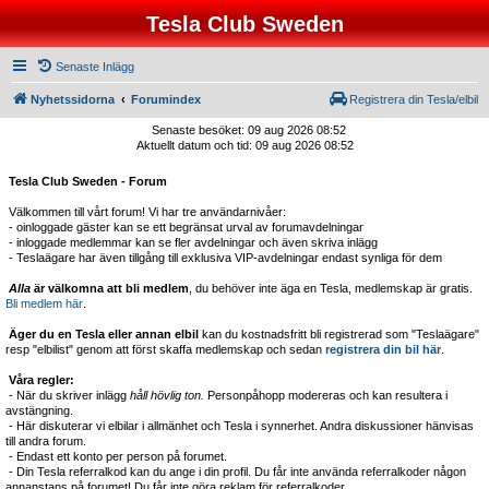
Tesla Club Sweden
Senaste Inlägg
Nyhetssidorna
Forumindex
Registrera din Tesla/elbil
Senaste besöket: 09 aug 2026 08:52
Aktuellt datum och tid: 09 aug 2026 08:52
Tesla Club Sweden - Forum
Välkommen till vårt forum! Vi har tre användarnivåer:
- oinloggade gäster kan se ett begränsat urval av forumavdelningar
- inloggade medlemmar kan se fler avdelningar och även skriva inlägg
- Teslaägare har även tillgång till exklusiva VIP-avdelningar endast synliga för dem
Alla
är välkomna att bli medlem
, du behöver inte äga en Tesla, medlemskap är gratis.
Bli medlem här
.
Äger du en Tesla eller annan elbil
kan du kostnadsfritt bli registrerad som "Teslaägare"
resp "elbilist" genom att först skaffa medlemskap och sedan
registrera din bil här
.
Våra regler:
- När du skriver inlägg
håll hövlig ton.
Personpåhopp modereras och kan resultera i
avstängning.
- Här diskuterar vi elbilar i allmänhet och Tesla i synnerhet. Andra diskussioner hänvisas
till andra forum.
- Endast ett konto per person på forumet.
- Din Tesla referralkod kan du ange i din profil. Du får inte använda referralkoder någon
annanstans på forumet! Du får inte göra reklam för referralkoder.