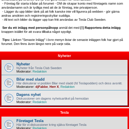
- Företag får starta trådar på forumet - OM de skapar konto med företagets namn som
användarnamn och är tydliga med att de är företag, inte privatperson.
- Lägger du upp bilder tänk på att folk kanske inte vill figurera på webben - gör gärna
andras ansikten och registreringsskyltar suddiga.
- All text och bilder du lägger upp kan fritt användas av Tesla Club Sweden.
Ser du ett inlägg med personpåhopp
anmäl det med
[!] Rapportera detta inlägg
knappen istället för att svara tillbaka något spydigt.
Tips:
Länken "Senaste Inlägg" i övre menyn listar de senaste inläggen folk har gjort på
forumet. Den finns även längst nere på varje sida.
Nyheter
Nyheter
Nyheter från Tesla Club Sweden
Moderator:
Redaktion
Bilar med sladd
Här diskuterar vi podden Bilar med sladd (fd Teslapodden) och dess avsnitt.
Moderatorer:
djFabbe
,
Herr X
,
Redaktion
Dagens nyhet
Diskussioner om dagens nyhetsartikel på hemsidan
Moderator:
Redaktion
Tesla
Företaget Tesla
Här för vi diskussioner kring själva företaget Tesla
Moderator:
Redaktion