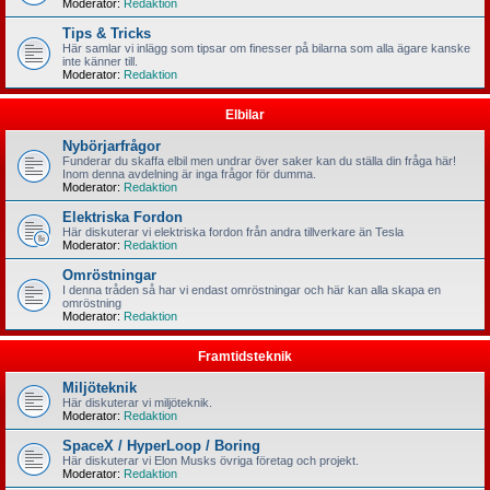
Moderator:
Redaktion
Tips & Tricks
Här samlar vi inlägg som tipsar om finesser på bilarna som alla ägare kanske
inte känner till.
Moderator:
Redaktion
Elbilar
Nybörjarfrågor
Funderar du skaffa elbil men undrar över saker kan du ställa din fråga här!
Inom denna avdelning är inga frågor för dumma.
Moderator:
Redaktion
Elektriska Fordon
Här diskuterar vi elektriska fordon från andra tillverkare än Tesla
Moderator:
Redaktion
Omröstningar
I denna tråden så har vi endast omröstningar och här kan alla skapa en
omröstning
Moderator:
Redaktion
Framtidsteknik
Miljöteknik
Här diskuterar vi miljöteknik.
Moderator:
Redaktion
SpaceX / HyperLoop / Boring
Här diskuterar vi Elon Musks övriga företag och projekt.
Moderator:
Redaktion