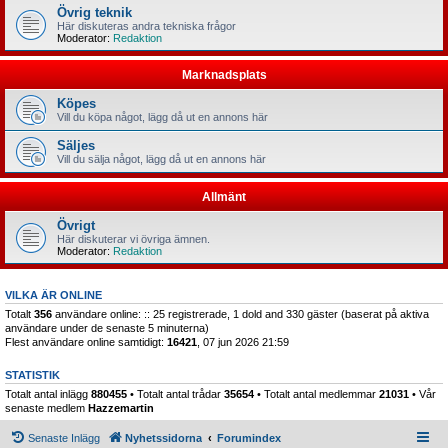
Övrig teknik
Här diskuteras andra tekniska frågor
Moderator:
Redaktion
Marknadsplats
Köpes
Vill du köpa något, lägg då ut en annons här
Säljes
Vill du sälja något, lägg då ut en annons här
Allmänt
Övrigt
Här diskuterar vi övriga ämnen.
Moderator:
Redaktion
VILKA ÄR ONLINE
Totalt
356
användare online: :: 25 registrerade, 1 dold and 330 gäster (baserat på aktiva
användare under de senaste 5 minuterna)
Flest användare online samtidigt:
16421
, 07 jun 2026 21:59
STATISTIK
Totalt antal inlägg
880455
• Totalt antal trådar
35654
• Totalt antal medlemmar
21031
• Vår
senaste medlem
Hazzemartin
Senaste Inlägg
Nyhetssidorna
Forumindex