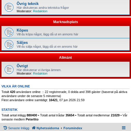
Övrig teknik
Här diskuteras andra tekniska frågor
Moderator:
Redaktion
Marknadsplats
Köpes
Vill du köpa något, lägg då ut en annons här
Säljes
Vill du sälja något, lägg då ut en annons här
Allmänt
Övrigt
Här diskuterar vi övriga ämnen.
Moderator:
Redaktion
VILKA ÄR ONLINE
Totalt
420
användare online: :: 22 registrerade, 0 dolda and 398 gäster (baserat på aktiva
användare under de senaste 5 minuterna)
Flest användare online samtidigt:
16421
, 07 jun 2026 21:59
STATISTIK
Totalt antal inlägg
880400
• Totalt antal trådar
35654
• Totalt antal medlemmar
21029
• Vår
senaste medlem
Peterlito
Senaste Inlägg
Nyhetssidorna
Forumindex