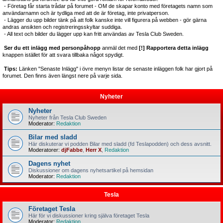
- Företag får starta trådar på forumet - OM de skapar konto med företagets namn som
användarnamn och är tydliga med att de är företag, inte privatperson.
- Lägger du upp bilder tänk på att folk kanske inte vill figurera på webben - gör gärna
andras ansikten och registreringsskyltar suddiga.
- All text och bilder du lägger upp kan fritt användas av Tesla Club Sweden.
Ser du ett inlägg med personpåhopp
anmäl det med
[!] Rapportera detta inlägg
knappen istället för att svara tillbaka något spydigt.
Tips:
Länken "Senaste Inlägg" i övre menyn listar de senaste inläggen folk har gjort på
forumet. Den finns även längst nere på varje sida.
Nyheter
Nyheter
Nyheter från Tesla Club Sweden
Moderator:
Redaktion
Bilar med sladd
Här diskuterar vi podden Bilar med sladd (fd Teslapodden) och dess avsnitt.
Moderatorer:
djFabbe
,
Herr X
,
Redaktion
Dagens nyhet
Diskussioner om dagens nyhetsartikel på hemsidan
Moderator:
Redaktion
Tesla
Företaget Tesla
Här för vi diskussioner kring själva företaget Tesla
Moderator:
Redaktion