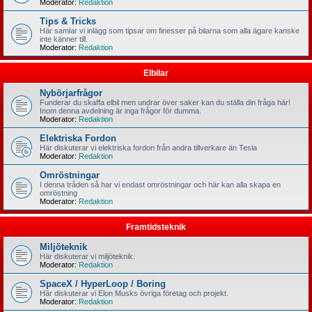
Moderator:
Redaktion
Tips & Tricks
Här samlar vi inlägg som tipsar om finesser på bilarna som alla ägare kanske
inte känner till.
Moderator:
Redaktion
Elbilar
Nybörjarfrågor
Funderar du skaffa elbil men undrar över saker kan du ställa din fråga här!
Inom denna avdelning är inga frågor för dumma.
Moderator:
Redaktion
Elektriska Fordon
Här diskuterar vi elektriska fordon från andra tillverkare än Tesla
Moderator:
Redaktion
Omröstningar
I denna tråden så har vi endast omröstningar och här kan alla skapa en
omröstning
Moderator:
Redaktion
Framtidsteknik
Miljöteknik
Här diskuterar vi miljöteknik.
Moderator:
Redaktion
SpaceX / HyperLoop / Boring
Här diskuterar vi Elon Musks övriga företag och projekt.
Moderator:
Redaktion