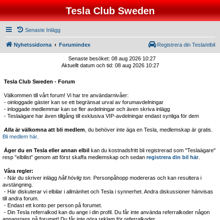
Tesla Club Sweden
Senaste Inlägg
Nyhetssidorna
Forumindex
Registrera din Tesla/elbil
Senaste besöket: 08 aug 2026 10:27
Aktuellt datum och tid: 08 aug 2026 10:27
Tesla Club Sweden - Forum
Välkommen till vårt forum! Vi har tre användarnivåer:
- oinloggade gäster kan se ett begränsat urval av forumavdelningar
- inloggade medlemmar kan se fler avdelningar och även skriva inlägg
- Teslaägare har även tillgång till exklusiva VIP-avdelningar endast synliga för dem
Alla
är välkomna att bli medlem
, du behöver inte äga en Tesla, medlemskap är gratis.
Bli medlem här
.
Äger du en Tesla eller annan elbil
kan du kostnadsfritt bli registrerad som "Teslaägare"
resp "elbilist" genom att först skaffa medlemskap och sedan
registrera din bil här
.
Våra regler:
- När du skriver inlägg
håll hövlig ton.
Personpåhopp modereras och kan resultera i
avstängning.
- Här diskuterar vi elbilar i allmänhet och Tesla i synnerhet. Andra diskussioner hänvisas
till andra forum.
- Endast ett konto per person på forumet.
- Din Tesla referralkod kan du ange i din profil. Du får inte använda referralkoder någon
annanstans på forumet! Du får inte göra reklam för referralkoder.