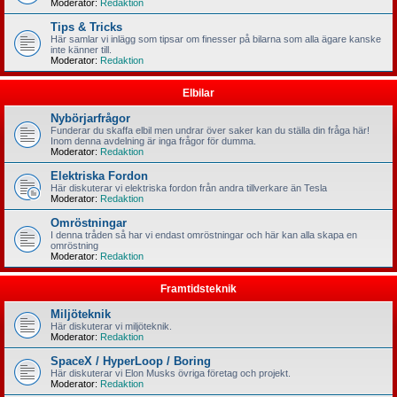
Moderator:
Redaktion
Tips & Tricks
Här samlar vi inlägg som tipsar om finesser på bilarna som alla ägare kanske
inte känner till.
Moderator:
Redaktion
Elbilar
Nybörjarfrågor
Funderar du skaffa elbil men undrar över saker kan du ställa din fråga här!
Inom denna avdelning är inga frågor för dumma.
Moderator:
Redaktion
Elektriska Fordon
Här diskuterar vi elektriska fordon från andra tillverkare än Tesla
Moderator:
Redaktion
Omröstningar
I denna tråden så har vi endast omröstningar och här kan alla skapa en
omröstning
Moderator:
Redaktion
Framtidsteknik
Miljöteknik
Här diskuterar vi miljöteknik.
Moderator:
Redaktion
SpaceX / HyperLoop / Boring
Här diskuterar vi Elon Musks övriga företag och projekt.
Moderator:
Redaktion