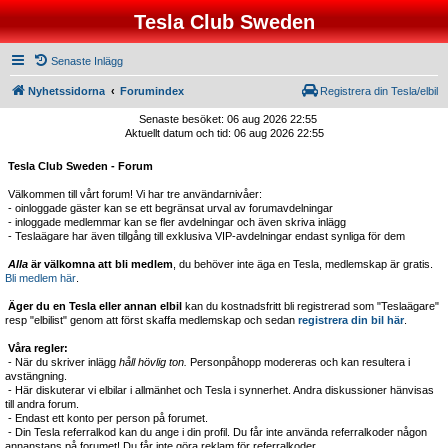
Tesla Club Sweden
Senaste Inlägg
Nyhetssidorna
Forumindex
Registrera din Tesla/elbil
Senaste besöket: 06 aug 2026 22:55
Aktuellt datum och tid: 06 aug 2026 22:55
Tesla Club Sweden - Forum
Välkommen till vårt forum! Vi har tre användarnivåer:
- oinloggade gäster kan se ett begränsat urval av forumavdelningar
- inloggade medlemmar kan se fler avdelningar och även skriva inlägg
- Teslaägare har även tillgång till exklusiva VIP-avdelningar endast synliga för dem
Alla
är välkomna att bli medlem
, du behöver inte äga en Tesla, medlemskap är gratis.
Bli medlem här
.
Äger du en Tesla eller annan elbil
kan du kostnadsfritt bli registrerad som "Teslaägare"
resp "elbilist" genom att först skaffa medlemskap och sedan
registrera din bil här
.
Våra regler:
- När du skriver inlägg
håll hövlig ton.
Personpåhopp modereras och kan resultera i
avstängning.
- Här diskuterar vi elbilar i allmänhet och Tesla i synnerhet. Andra diskussioner hänvisas
till andra forum.
- Endast ett konto per person på forumet.
- Din Tesla referralkod kan du ange i din profil. Du får inte använda referralkoder någon
annanstans på forumet! Du får inte göra reklam för referralkoder.