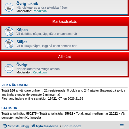
Övrig teknik
Här diskuteras andra tekniska frågor
Moderator:
Redaktion
Marknadsplats
Köpes
Vill du köpa något, lägg då ut en annons här
Säljes
Vill du sälja något, lägg då ut en annons här
Allmänt
Övrigt
Här diskuterar vi övriga ämnen.
Moderator:
Redaktion
VILKA ÄR ONLINE
Totalt
266
användare online: :: 22 registrerade, 0 dolda and 244 gäster (baserat på aktiva
användare under de senaste 5 minuterna)
Flest användare online samtidigt:
16421
, 07 jun 2026 21:59
STATISTIK
Totalt antal inlägg
880275
• Totalt antal trådar
35652
• Totalt antal medlemmar
21022
• Vår
senaste medlem
Kulanpola
Senaste Inlägg
Nyhetssidorna
Forumindex