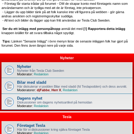
- Företag får starta trådar på forumet - OM de skapar konto med företagets namn som
användarnamn och är tydliga med att de är företag, inte privatperson.
- Lägger du upp bilder tänk på att folk kanske inte vill figurera på webben - gör gärna
andras ansikten och registreringsskyltar suddiga.
- All text och bilder du lägger upp kan fritt användas av Tesla Club Sweden.
Ser du ett inlägg med personpåhopp
anmäl det med
[!] Rapportera detta inlägg
knappen istället för att svara tillbaka något spydigt.
Tips:
Länken "Senaste Inlägg" i övre menyn listar de senaste inläggen folk har gjort på
forumet. Den finns även längst nere på varje sida.
Nyheter
Nyheter
Nyheter från Tesla Club Sweden
Moderator:
Redaktion
Bilar med sladd
Här diskuterar vi podden Bilar med sladd (fd Teslapodden) och dess avsnitt.
Moderatorer:
djFabbe
,
Herr X
,
Redaktion
Dagens nyhet
Diskussioner om dagens nyhetsartikel på hemsidan
Moderator:
Redaktion
Tesla
Företaget Tesla
Här för vi diskussioner kring själva företaget Tesla
Moderator:
Redaktion