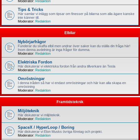
Moderator:
Redaktion
Tips & Tricks
Här samlar vi inlägg som tipsar om finesser på bilarna som alla ägare kanske
inte känner till.
Moderator:
Redaktion
Elbilar
Nybörjarfrågor
Funderar du skaffa elbil men undrar över saker kan du ställa din fråga här!
Inom denna avdelning är inga frågor för dumma.
Moderator:
Redaktion
Elektriska Fordon
Här diskuterar vi elektriska fordon från andra tillverkare än Tesla
Moderator:
Redaktion
Omröstningar
I denna tråden så har vi endast omröstningar och här kan alla skapa en
omröstning
Moderator:
Redaktion
Framtidsteknik
Miljöteknik
Här diskuterar vi miljöteknik.
Moderator:
Redaktion
SpaceX / HyperLoop / Boring
Här diskuterar vi Elon Musks övriga företag och projekt.
Moderator:
Redaktion