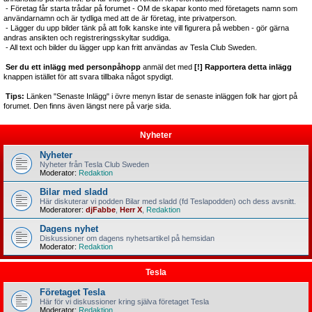
- Företag får starta trådar på forumet - OM de skapar konto med företagets namn som
användarnamn och är tydliga med att de är företag, inte privatperson.
- Lägger du upp bilder tänk på att folk kanske inte vill figurera på webben - gör gärna
andras ansikten och registreringsskyltar suddiga.
- All text och bilder du lägger upp kan fritt användas av Tesla Club Sweden.
Ser du ett inlägg med personpåhopp
anmäl det med
[!] Rapportera detta inlägg
knappen istället för att svara tillbaka något spydigt.
Tips:
Länken "Senaste Inlägg" i övre menyn listar de senaste inläggen folk har gjort på
forumet. Den finns även längst nere på varje sida.
Nyheter
Nyheter
Nyheter från Tesla Club Sweden
Moderator:
Redaktion
Bilar med sladd
Här diskuterar vi podden Bilar med sladd (fd Teslapodden) och dess avsnitt.
Moderatorer:
djFabbe
,
Herr X
,
Redaktion
Dagens nyhet
Diskussioner om dagens nyhetsartikel på hemsidan
Moderator:
Redaktion
Tesla
Företaget Tesla
Här för vi diskussioner kring själva företaget Tesla
Moderator:
Redaktion