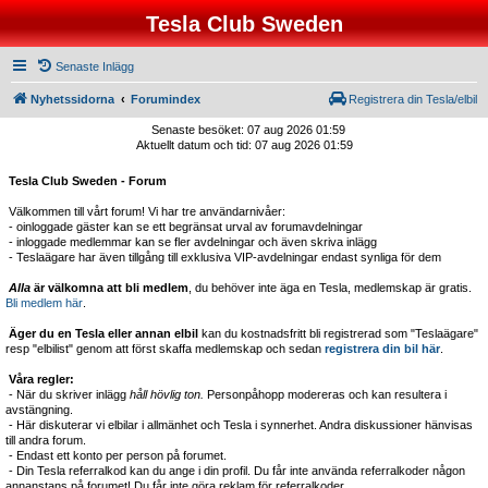
Tesla Club Sweden
Senaste Inlägg
Nyhetssidorna
Forumindex
Registrera din Tesla/elbil
Senaste besöket: 07 aug 2026 01:59
Aktuellt datum och tid: 07 aug 2026 01:59
Tesla Club Sweden - Forum
Välkommen till vårt forum! Vi har tre användarnivåer:
- oinloggade gäster kan se ett begränsat urval av forumavdelningar
- inloggade medlemmar kan se fler avdelningar och även skriva inlägg
- Teslaägare har även tillgång till exklusiva VIP-avdelningar endast synliga för dem
Alla
är välkomna att bli medlem
, du behöver inte äga en Tesla, medlemskap är gratis.
Bli medlem här
.
Äger du en Tesla eller annan elbil
kan du kostnadsfritt bli registrerad som "Teslaägare"
resp "elbilist" genom att först skaffa medlemskap och sedan
registrera din bil här
.
Våra regler:
- När du skriver inlägg
håll hövlig ton.
Personpåhopp modereras och kan resultera i
avstängning.
- Här diskuterar vi elbilar i allmänhet och Tesla i synnerhet. Andra diskussioner hänvisas
till andra forum.
- Endast ett konto per person på forumet.
- Din Tesla referralkod kan du ange i din profil. Du får inte använda referralkoder någon
annanstans på forumet! Du får inte göra reklam för referralkoder.