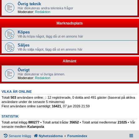
Övrig teknik
Här diskuteras andra tekniska frågor
Moderator:
Redaktion
Marknadsplats
Köpes
Vill du köpa något, lägg då ut en annons här
Säljes
Vill du sälja något, lägg då ut en annons här
Allmänt
Övrigt
Här diskuterar vi övriga ämnen.
Moderator:
Redaktion
VILKA ÄR ONLINE
Totalt
503
användare online: :: 12 registrerade, 0 dolda and 491 gäster (baserat på aktiva
användare under de senaste 5 minuterna)
Flest användare online samtidigt:
16421
, 07 jun 2026 21:59
STATISTIK
Totalt antal inlägg
880277
• Totalt antal trådar
35652
• Totalt antal medlemmar
21025
• Vår
senaste medlem
Kulanpola
Senaste Inlägg
Nyhetssidorna
Forumindex