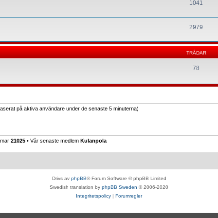
1041
2979
TRÅDAR
78
(baserat på aktiva användare under de senaste 5 minuterna)
emmar
21025
• Vår senaste medlem
Kulanpola
Drivs av
phpBB
® Forum Software © phpBB Limited
Swedish translation by
phpBB Sweden
© 2006-2020
Integritetspolicy
|
Forumregler