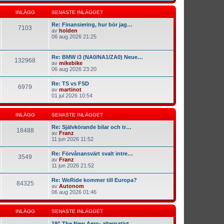
INLÄGG
SENASTE INLÄGGET
Re: Finansiering, hur bör jag…
7103
av
holden
06 aug 2026 21:25
Re: BMW i3 (NA0/NA1/ZA0) Neue…
132968
av
mikebike
06 aug 2026 23:20
Re: TS vs FSD
6979
av
martinot
01 jul 2026 10:54
INLÄGG
SENASTE INLÄGGET
Re: Självkörande bilar och tr…
18488
av
Franz
11 jun 2026 11:52
Re: Förvånansvärt svalt intre…
3549
av
Franz
11 jun 2026 21:52
Re: WeRide kommer till Europa?
84325
av
Autonom
06 aug 2026 01:46
INLÄGG
SENASTE INLÄGGET
19” The New Aero- alternativt…