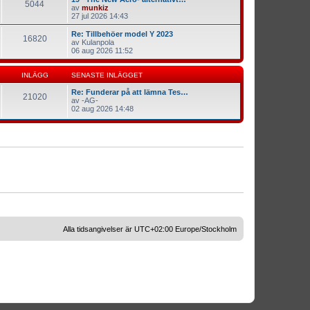
5044
av
munkiz
27 jul 2026 14:43
Re: Tillbehöer model Y 2023
16820
av
Kulanpola
06 aug 2026 11:52
INLÄGG
SENASTE INLÄGGET
Re: Funderar på att lämna Tes…
21020
av
-AG-
02 aug 2026 14:48
Alla tidsangivelser är UTC+02:00 Europe/Stockholm