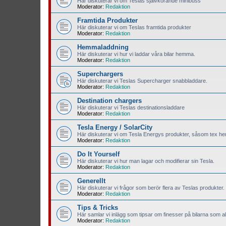
Här diskuterar vi om Teslas självkörande minibuss
Moderator:
Redaktion
Framtida Produkter
Här diskuterar vi om Teslas framtida produkter
Moderator:
Redaktion
Hemmaladdning
Här diskuterar vi hur vi laddar våra bilar hemma.
Moderator:
Redaktion
Superchargers
Här diskuterar vi Teslas Supercharger snabbladdare.
Moderator:
Redaktion
Destination chargers
Här diskuterar vi Teslas destinationsladdare
Moderator:
Redaktion
Tesla Energy / SolarCity
Här diskuterar vi om Tesla Energys produkter, såsom tex hem
Moderator:
Redaktion
Do It Yourself
Här diskuterar vi hur man lagar och modifierar sin Tesla.
Moderator:
Redaktion
Generellt
Här diskuterar vi frågor som berör flera av Teslas produkter.
Moderator:
Redaktion
Tips & Tricks
Här samlar vi inlägg som tipsar om finesser på bilarna som all
Moderator:
Redaktion