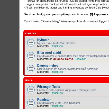
- Företag får starta trådar på forumet - OM de skapar konto med företa
- Lägger du upp bilder tänk på att folk kanske inte vill figurera på webb
- All text och bilder du lägger upp kan fritt användas av Tesla Club Swed
Ser du ett inlägg med personpåhopp
anmäl det med
[!] Rapportera 
Tips:
Länken "Senaste Inlägg" i övre menyn listar de senaste inläggen fo
NYHETER
Nyheter
Nyheter från Tesla Club Sweden
Moderator:
Redaktion
Bilar med sladd
Här diskuterar vi podden Bilar med sladd (fd Teslapodden) oc
Moderatorer:
djFabbe
,
Herr X
,
Redaktion
Dagens nyhet
Diskussioner om dagens nyhetsartikel på hemsidan
Moderator:
Redaktion
TESLA
Företaget Tesla
Här för vi diskussioner kring själva företaget Tesla
Moderator:
Redaktion
Roadster
Här diskuterar vi om Tesla Roadster
Moderator:
Redaktion