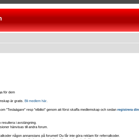
n
iga för dem
mskap är gratis.
Bli medlem här
.
d som "Teslaägare" resp "elbilist" genom att först skaffa medlemskap och sedan
registrera din
esultera i avstängning.
sioner hänvisas till andra forum.
erralkoder någon annanstans på forumet! Du får inte göra reklam för referralkoder.