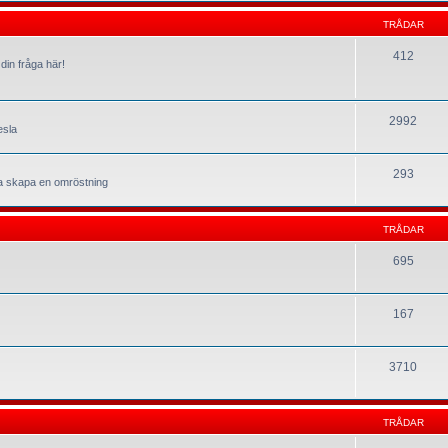
TRÅDAR
412
din fråga här!
2992
esla
293
la skapa en omröstning
TRÅDAR
695
167
3710
TRÅDAR