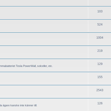
103
524
1004
219
129
mabatteriet Tesla PowerWall, solceller, etc.
155
2543
126
a ägare kanske inte känner till.