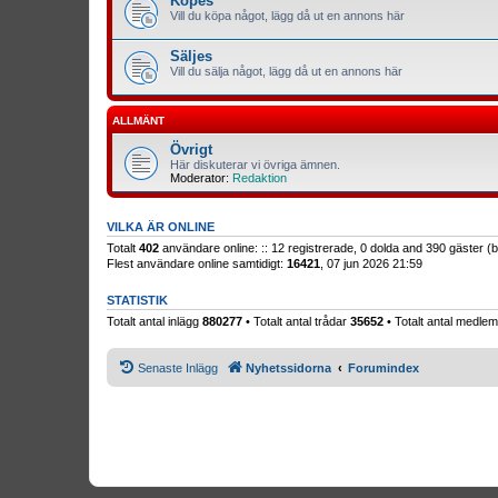
Köpes
Vill du köpa något, lägg då ut en annons här
Säljes
Vill du sälja något, lägg då ut en annons här
ALLMÄNT
Övrigt
Här diskuterar vi övriga ämnen.
Moderator:
Redaktion
VILKA ÄR ONLINE
Totalt
402
användare online: :: 12 registrerade, 0 dolda and 390 gäster 
Flest användare online samtidigt:
16421
, 07 jun 2026 21:59
STATISTIK
Totalt antal inlägg
880277
• Totalt antal trådar
35652
• Totalt antal medl
Senaste Inlägg
Nyhetssidorna
Forumindex