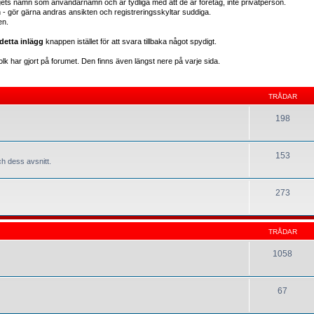
gets namn som användarnamn och är tydliga med att de är företag, inte privatperson.
en - gör gärna andras ansikten och registreringsskyltar suddiga.
en.
detta inlägg
knappen istället för att svara tillbaka något spydigt.
lk har gjort på forumet. Den finns även längst nere på varje sida.
TRÅDAR
198
153
h dess avsnitt.
273
TRÅDAR
1058
67