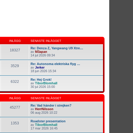
INLÄGG
SENASTE INLÄGGET
Re: Denza Z, Yangwang U9 Xtre…
18327
av
M3apan
14 jul 2026 09:34
Re: Autonoma elektriska flyg …
3529
av
Jerker
18 jun 2026 15:34
Re: Hej Grok!
6322
av
TiborBlomhall
30 jul 2026 15:00
INLÄGG
SENASTE INLÄGGET
Re: Vad händer i strejken?
45277
av
HerrNilsson
06 aug 2026 10:22
Roadster presentation
1353
av
TiborBlomhall
17 mar 2026 16:45