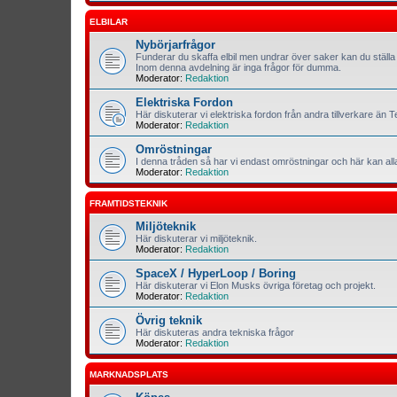
ELBILAR
Nybörjarfrågor
Funderar du skaffa elbil men undrar över saker kan du ställa 
Inom denna avdelning är inga frågor för dumma.
Moderator:
Redaktion
Elektriska Fordon
Här diskuterar vi elektriska fordon från andra tillverkare än T
Moderator:
Redaktion
Omröstningar
I denna tråden så har vi endast omröstningar och här kan al
Moderator:
Redaktion
FRAMTIDSTEKNIK
Miljöteknik
Här diskuterar vi miljöteknik.
Moderator:
Redaktion
SpaceX / HyperLoop / Boring
Här diskuterar vi Elon Musks övriga företag och projekt.
Moderator:
Redaktion
Övrig teknik
Här diskuteras andra tekniska frågor
Moderator:
Redaktion
MARKNADSPLATS