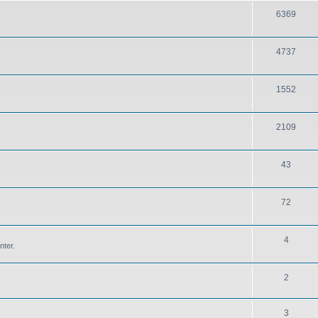
6369
4737
1552
2109
43
72
4
nter.
2
3