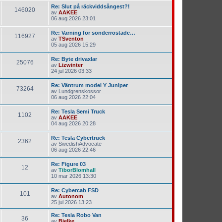
Re: Slut på räckviddsångest?!
146020
av
AAKEE
06 aug 2026 23:01
Re: Varning för sönderrostade…
116927
av
TSventon
05 aug 2026 15:29
Re: Byte drivaxlar
25076
av
Lizwinter
24 jul 2026 03:33
Re: Väntrum model Y Juniper
73264
av
Lundgrenskossor
06 aug 2026 22:04
Re: Tesla Semi Truck
1102
av
AAKEE
04 aug 2026 20:28
Re: Tesla Cybertruck
2362
av
SwedishAdvocate
06 aug 2026 22:46
Re: Figure 03
12
av
TiborBlomhall
10 mar 2026 13:30
Re: Cybercab FSD
101
av
Autonom
25 jul 2026 13:23
Re: Tesla Robo Van
36
av
Bjelke