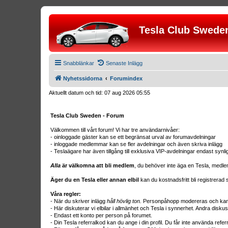
Tesla Club Swede
Snabblänkar
Senaste Inlägg
Nyhetssidorna
Forumindex
Aktuellt datum och tid: 07 aug 2026 05:55
Tesla Club Sweden - Forum
Välkommen till vårt forum! Vi har tre användarnivåer:
- oinloggade gäster kan se ett begränsat urval av forumavdelningar
- inloggade medlemmar kan se fler avdelningar och även skriva inlägg
- Teslaägare har även tillgång till exklusiva VIP-avdelningar endast synl
Alla
är välkomna att bli medlem
, du behöver inte äga en Tesla, medle
Äger du en Tesla eller annan elbil
kan du kostnadsfritt bli registrera
Våra regler:
- När du skriver inlägg
håll hövlig ton.
Personpåhopp modereras och kan r
- Här diskuterar vi elbilar i allmänhet och Tesla i synnerhet. Andra diskus
- Endast ett konto per person på forumet.
- Din Tesla referralkod kan du ange i din profil. Du får inte använda ref