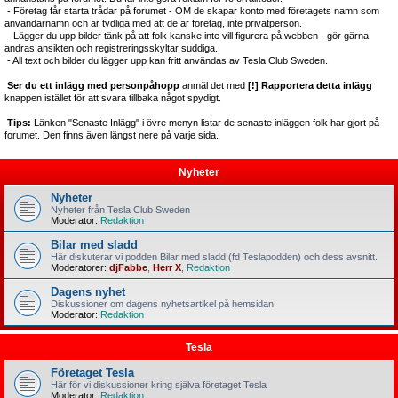
- Företag får starta trådar på forumet - OM de skapar konto med företagets namn som
användarnamn och är tydliga med att de är företag, inte privatperson.
- Lägger du upp bilder tänk på att folk kanske inte vill figurera på webben - gör gärna
andras ansikten och registreringsskyltar suddiga.
- All text och bilder du lägger upp kan fritt användas av Tesla Club Sweden.
Ser du ett inlägg med personpåhopp
anmäl det med
[!] Rapportera detta inlägg
knappen istället för att svara tillbaka något spydigt.
Tips:
Länken "Senaste Inlägg" i övre menyn listar de senaste inläggen folk har gjort på
forumet. Den finns även längst nere på varje sida.
Nyheter
Nyheter
Nyheter från Tesla Club Sweden
Moderator:
Redaktion
Bilar med sladd
Här diskuterar vi podden Bilar med sladd (fd Teslapodden) och dess avsnitt.
Moderatorer:
djFabbe
,
Herr X
,
Redaktion
Dagens nyhet
Diskussioner om dagens nyhetsartikel på hemsidan
Moderator:
Redaktion
Tesla
Företaget Tesla
Här för vi diskussioner kring själva företaget Tesla
Moderator:
Redaktion