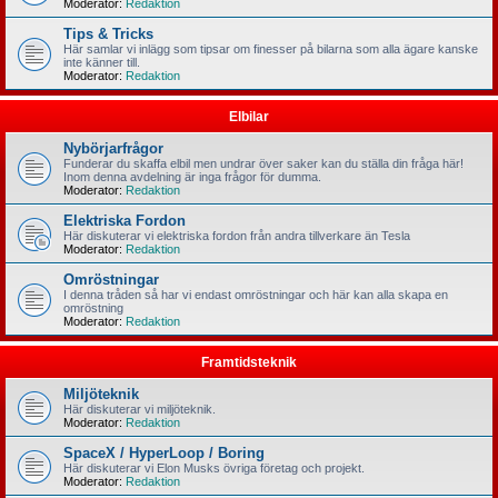
Moderator:
Redaktion
Tips & Tricks
Här samlar vi inlägg som tipsar om finesser på bilarna som alla ägare kanske
inte känner till.
Moderator:
Redaktion
Elbilar
Nybörjarfrågor
Funderar du skaffa elbil men undrar över saker kan du ställa din fråga här!
Inom denna avdelning är inga frågor för dumma.
Moderator:
Redaktion
Elektriska Fordon
Här diskuterar vi elektriska fordon från andra tillverkare än Tesla
Moderator:
Redaktion
Omröstningar
I denna tråden så har vi endast omröstningar och här kan alla skapa en
omröstning
Moderator:
Redaktion
Framtidsteknik
Miljöteknik
Här diskuterar vi miljöteknik.
Moderator:
Redaktion
SpaceX / HyperLoop / Boring
Här diskuterar vi Elon Musks övriga företag och projekt.
Moderator:
Redaktion