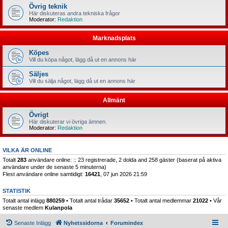
Övrig teknik
Här diskuteras andra tekniska frågor
Moderator:
Redaktion
Marknadsplats
Köpes
Vill du köpa något, lägg då ut en annons här
Säljes
Vill du sälja något, lägg då ut en annons här
Allmänt
Övrigt
Här diskuterar vi övriga ämnen.
Moderator:
Redaktion
VILKA ÄR ONLINE
Totalt
283
användare online: :: 23 registrerade, 2 dolda and 258 gäster (baserat på aktiva
användare under de senaste 5 minuterna)
Flest användare online samtidigt:
16421
, 07 jun 2026 21:59
STATISTIK
Totalt antal inlägg
880259
• Totalt antal trådar
35652
• Totalt antal medlemmar
21022
• Vår
senaste medlem
Kulanpola
Senaste Inlägg
Nyhetssidorna
Forumindex