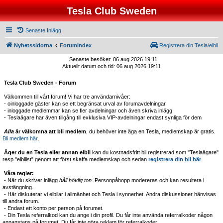
Tesla Club Sweden
Senaste Inlägg
Nyhetssidorna
Forumindex
Registrera din Tesla/elbil
Senaste besöket: 06 aug 2026 19:11
Aktuellt datum och tid: 06 aug 2026 19:11
Tesla Club Sweden - Forum
Välkommen till vårt forum! Vi har tre användarnivåer:
- oinloggade gäster kan se ett begränsat urval av forumavdelningar
- inloggade medlemmar kan se fler avdelningar och även skriva inlägg
- Teslaägare har även tillgång till exklusiva VIP-avdelningar endast synliga för dem
Alla
är välkomna att bli medlem
, du behöver inte äga en Tesla, medlemskap är gratis.
Bli medlem här
.
Äger du en Tesla eller annan elbil
kan du kostnadsfritt bli registrerad som "Teslaägare"
resp "elbilist" genom att först skaffa medlemskap och sedan
registrera din bil här
.
Våra regler:
- När du skriver inlägg
håll hövlig ton.
Personpåhopp modereras och kan resultera i
avstängning.
- Här diskuterar vi elbilar i allmänhet och Tesla i synnerhet. Andra diskussioner hänvisas
till andra forum.
- Endast ett konto per person på forumet.
- Din Tesla referralkod kan du ange i din profil. Du får inte använda referralkoder någon
annanstans på forumet! Du får inte göra reklam för referralkoder.