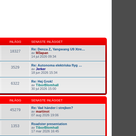
INLÄGG
SENASTE INLÄGGET
Re: Denza Z, Yangwang U9 Xtre…
18327
av
M3apan
14 jul 2026 09:34
Re: Autonoma elektriska flyg …
3529
av
Jerker
18 jun 2026 15:34
Re: Hej Grok!
6322
av
TiborBlomhall
30 jul 2026 15:00
INLÄGG
SENASTE INLÄGGET
Re: Vad händer i strejken?
45279
av
martinot
07 aug 2026 19:06
Roadster presentation
1353
av
TiborBlomhall
17 mar 2026 16:45