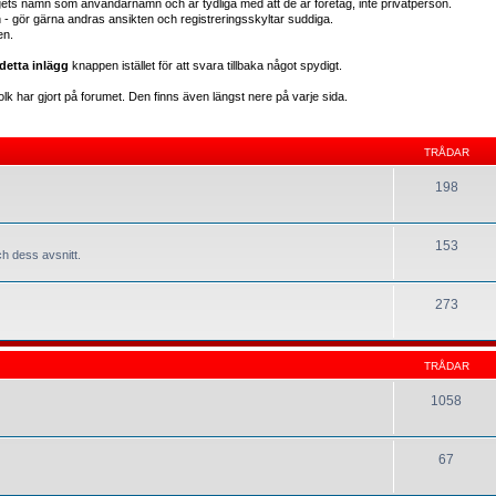
gets namn som användarnamn och är tydliga med att de är företag, inte privatperson.
en - gör gärna andras ansikten och registreringsskyltar suddiga.
en.
detta inlägg
knappen istället för att svara tillbaka något spydigt.
lk har gjort på forumet. Den finns även längst nere på varje sida.
TRÅDAR
198
153
h dess avsnitt.
273
TRÅDAR
1058
67