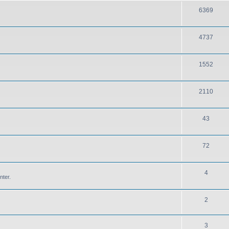
6369
4737
1552
2110
43
72
4
nter.
2
3