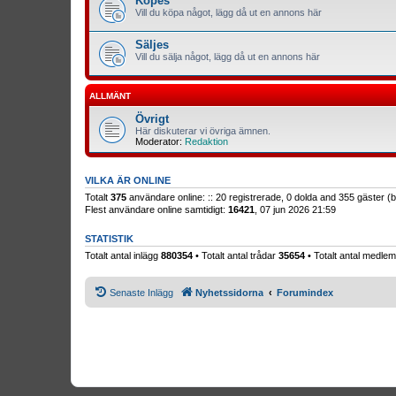
Köpes
Vill du köpa något, lägg då ut en annons här
Säljes
Vill du sälja något, lägg då ut en annons här
ALLMÄNT
Övrigt
Här diskuterar vi övriga ämnen.
Moderator:
Redaktion
VILKA ÄR ONLINE
Totalt
375
användare online: :: 20 registrerade, 0 dolda and 355 gäster 
Flest användare online samtidigt:
16421
, 07 jun 2026 21:59
STATISTIK
Totalt antal inlägg
880354
• Totalt antal trådar
35654
• Totalt antal medl
Senaste Inlägg
Nyhetssidorna
Forumindex