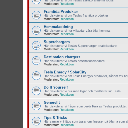
Här diskuterar vi om Teslas självkörande minibuss
Moderator:
Redaktion
Framtida Produkter
Här diskuterar vi om Teslas framtida produkter
Moderator:
Redaktion
Hemmaladdning
Här diskuterar vi hur vi laddar våra bilar hemma.
Moderator:
Redaktion
Superchargers
Här diskuterar vi Teslas Supercharger snabbladdare.
Moderator:
Redaktion
Destination chargers
Här diskuterar vi Teslas destinationsladdare
Moderator:
Redaktion
Tesla Energy / SolarCity
Här diskuterar vi om Tesla Energys produkter, såsom tex hem
Moderator:
Redaktion
Do It Yourself
Här diskuterar vi hur man lagar och modifierar sin Tesla.
Moderator:
Redaktion
Generellt
Här diskuterar vi frågor som berör flera av Teslas produkter.
Moderator:
Redaktion
Tips & Tricks
Här samlar vi inlägg som tipsar om finesser på bilarna som all
Moderator:
Redaktion