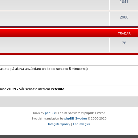
1041
2980
TRÅDAR
78
(baserat på aktiva användare under de senaste 5 minuterna)
emmar
21029
• Vår senaste medlem
Peterlito
Drivs av
phpBB
® Forum Software © phpBB Limited
Swedish translation by
phpBB Sweden
© 2006-2020
Integritetspolicy
|
Forumregler