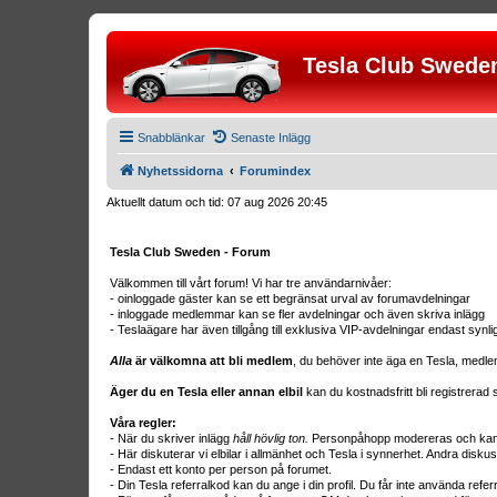
Tesla Club Swede
Snabblänkar
Senaste Inlägg
Nyhetssidorna
Forumindex
Aktuellt datum och tid: 07 aug 2026 20:45
Tesla Club Sweden - Forum
Välkommen till vårt forum! Vi har tre användarnivåer:
- oinloggade gäster kan se ett begränsat urval av forumavdelningar
- inloggade medlemmar kan se fler avdelningar och även skriva inlägg
- Teslaägare har även tillgång till exklusiva VIP-avdelningar endast synl
Alla
är välkomna att bli medlem
, du behöver inte äga en Tesla, medle
Äger du en Tesla eller annan elbil
kan du kostnadsfritt bli registrera
Våra regler:
- När du skriver inlägg
håll hövlig ton.
Personpåhopp modereras och kan r
- Här diskuterar vi elbilar i allmänhet och Tesla i synnerhet. Andra diskus
- Endast ett konto per person på forumet.
- Din Tesla referralkod kan du ange i din profil. Du får inte använda ref