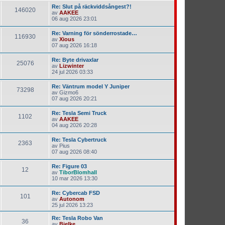
Re: Slut på räckviddsångest?!
146020
av
AAKEE
06 aug 2026 23:01
Re: Varning för sönderrostade…
116930
av
Xious
07 aug 2026 16:18
Re: Byte drivaxlar
25076
av
Lizwinter
24 jul 2026 03:33
Re: Väntrum model Y Juniper
73298
av
Gizmo6
07 aug 2026 20:21
Re: Tesla Semi Truck
1102
av
AAKEE
04 aug 2026 20:28
Re: Tesla Cybertruck
2363
av
Pius
07 aug 2026 08:40
Re: Figure 03
12
av
TiborBlomhall
10 mar 2026 13:30
Re: Cybercab FSD
101
av
Autonom
25 jul 2026 13:23
Re: Tesla Robo Van
36
av
Bjelke