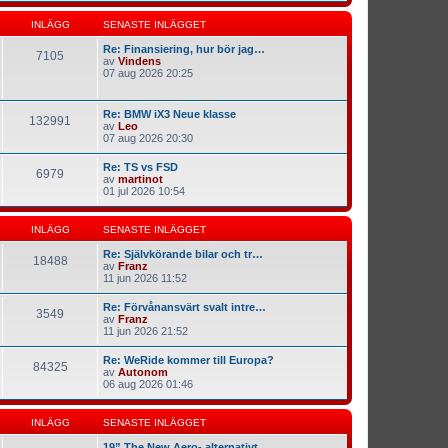
INLÄGG
SENASTE INLÄGGET
Re: Finansiering, hur bör jag…
7105
av
Vindens
07 aug 2026 20:25
Re: BMW iX3 Neue klasse
132991
av
Leo
07 aug 2026 20:30
Re: TS vs FSD
6979
av
martinot
01 jul 2026 10:54
INLÄGG
SENASTE INLÄGGET
Re: Självkörande bilar och tr…
18488
av
Franz
11 jun 2026 11:52
Re: Förvånansvärt svalt intre…
3549
av
Franz
11 jun 2026 21:52
Re: WeRide kommer till Europa?
84325
av
Autonom
06 aug 2026 01:46
INLÄGG
SENASTE INLÄGGET
19” The New Aero- alternativt…