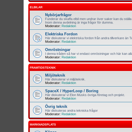
ELBILAR
Nybörjarfrågor
Funderar du skaffa elbil men undrar över saker kan du ställa 
Inom denna avdelning är inga frågor för dumma.
Moderator:
Redaktion
Elektriska Fordon
Här diskuterar vi elektriska fordon från andra tillverkare än T
Moderator:
Redaktion
Omröstningar
I denna tråden så har vi endast omröstningar och här kan al
Moderator:
Redaktion
FRAMTIDSTEKNIK
Miljöteknik
Här diskuterar vi miljöteknik.
Moderator:
Redaktion
SpaceX / HyperLoop / Boring
Här diskuterar vi Elon Musks övriga företag och projekt.
Moderator:
Redaktion
Övrig teknik
Här diskuteras andra tekniska frågor
Moderator:
Redaktion
MARKNADSPLATS