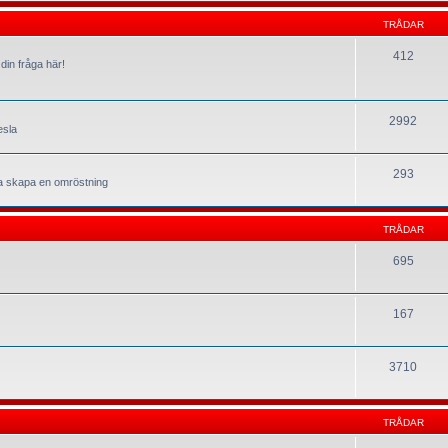
TRÅDAR
412
din fråga här!
2992
esla
293
la skapa en omröstning
TRÅDAR
695
167
3710
TRÅDAR