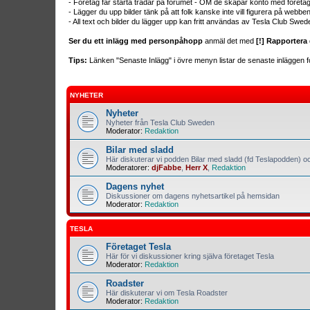
- Företag får starta trådar på forumet - OM de skapar konto med företa
- Lägger du upp bilder tänk på att folk kanske inte vill figurera på webb
- All text och bilder du lägger upp kan fritt användas av Tesla Club Swed
Ser du ett inlägg med personpåhopp
anmäl det med
[!] Rapportera 
Tips:
Länken "Senaste Inlägg" i övre menyn listar de senaste inläggen fo
NYHETER
Nyheter
Nyheter från Tesla Club Sweden
Moderator:
Redaktion
Bilar med sladd
Här diskuterar vi podden Bilar med sladd (fd Teslapodden) oc
Moderatorer:
djFabbe
,
Herr X
,
Redaktion
Dagens nyhet
Diskussioner om dagens nyhetsartikel på hemsidan
Moderator:
Redaktion
TESLA
Företaget Tesla
Här för vi diskussioner kring själva företaget Tesla
Moderator:
Redaktion
Roadster
Här diskuterar vi om Tesla Roadster
Moderator:
Redaktion