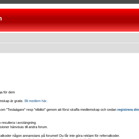
n
iga för dem
mskap är gratis.
Bli medlem här
.
d som "Teslaägare" resp "elbilist" genom att först skaffa medlemskap och sedan
registrera din
esultera i avstängning.
sioner hänvisas till andra forum.
erralkoder någon annanstans på forumet! Du får inte göra reklam för referralkoder.