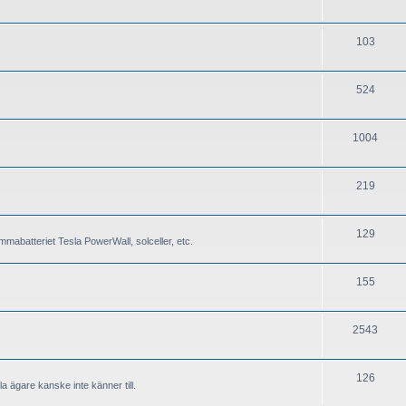
103
524
1004
219
129
mabatteriet Tesla PowerWall, solceller, etc.
155
2543
126
a ägare kanske inte känner till.