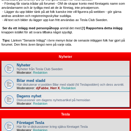
- Företag får starta trådar på forumet - OM de skapar konto med företagets namn som
användarnamn och är tydliga med att de är företag, inte privatperson.
- Lägger du upp bilder tänk på att folk kanske inte vill figurera på webben - gör gärna
andras ansikten och registreringsskyltar suddiga.
- All text och bilder du lägger upp kan fritt användas av Tesla Club Sweden.
Ser du ett inlägg med personpåhopp
anmäl det med
[!] Rapportera detta inlägg
knappen istället för att svara tillbaka något spydigt.
Tips:
Länken "Senaste Inlägg" i övre menyn listar de senaste inläggen folk har gjort på
forumet. Den finns även längst nere på varje sida.
Nyheter
Nyheter
Nyheter från Tesla Club Sweden
Moderator:
Redaktion
Bilar med sladd
Här diskuterar vi podden Bilar med sladd (fd Teslapodden) och dess avsnitt.
Moderatorer:
djFabbe
,
Herr X
,
Redaktion
Dagens nyhet
Diskussioner om dagens nyhetsartikel på hemsidan
Moderator:
Redaktion
Tesla
Företaget Tesla
Här för vi diskussioner kring själva företaget Tesla
Moderator:
Redaktion