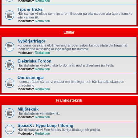
Moderator:
Redaktion
Tips & Tricks
Här samlar vi inlägg som tipsar om finesser på bilarna som alla ägare kanske
inte känner till.
Moderator:
Redaktion
Elbilar
Nybörjarfrågor
Funderar du skaffa elbil men undrar över saker kan du ställa din fråga här!
Inom denna avdelning är inga frågor för dumma.
Moderator:
Redaktion
Elektriska Fordon
Här diskuterar vi elektriska fordon från andra tillverkare än Tesla
Moderator:
Redaktion
Omröstningar
I denna tråden så har vi endast omröstningar och här kan alla skapa en
omröstning
Moderator:
Redaktion
Framtidsteknik
Miljöteknik
Här diskuterar vi miljöteknik.
Moderator:
Redaktion
SpaceX / HyperLoop / Boring
Här diskuterar vi Elon Musks övriga företag och projekt.
Moderator:
Redaktion