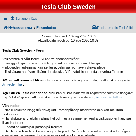
Tesla Club Sweden
Senaste Inlägg
Nyhetssidorna
Forumindex
Registrera din Tesla/elbil
Senaste besöket: 10 aug 2026 10:32
Aktuellt datum och tid: 10 aug 2026 10:32
Tesla Club Sweden - Forum
Välkommen till vårt forum! Vi har tre användarnivåer:
- oinloggade gäster kan se ett begränsat urval av forumavdelningar
- inloggade medlemmar kan se fler avdelningar och även skriva inlägg
- Teslaägare har även tillgång till exklusiva VIP-avdelningar endast synliga för dem
Alla
är välkomna att bli medlem
, du behöver inte äga en Tesla, medlemskap är gratis.
Bli medlem här
.
Äger du en Tesla eller annan elbil
kan du kostnadsfritt bli registrerad som "Teslaägare"
resp "elbilist" genom att först skaffa medlemskap och sedan
registrera din bil här
.
Våra regler:
- När du skriver inlägg
håll hövlig ton.
Personpåhopp modereras och kan resultera i
avstängning.
- Här diskuterar vi elbilar i allmänhet och Tesla i synnerhet. Andra diskussioner hänvisas
till andra forum.
- Endast ett konto per person på forumet.
- Din Tesla referralkod kan du ange i din profil. Du får inte använda referralkoder någon
annanstans på forumet! Du får inte göra reklam för referralkoder.