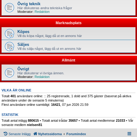
Övrig teknik
Här diskuteras andra tekniska frågor
Moderator:
Redaktion
Marknadsplats
Köpes
Vill du köpa något, lägg då ut en annons här
Säljes
Vill du sälja något, lägg då ut en annons här
Allmänt
Övrigt
Här diskuterar vi övriga ämnen.
Moderator:
Redaktion
VILKA ÄR ONLINE
Totalt
401
användare online: :: 25 registrerade, 1 dold and 375 gäster (baserat på aktiva
användare under de senaste 5 minuterna)
Flest användare online samtidigt:
16421
, 07 jun 2026 21:59
STATISTIK
Totalt antal inlägg
880615
• Totalt antal trådar
35657
• Totalt antal medlemmar
21033
• Vår
senaste medlem
nielsen81
Senaste Inlägg
Nyhetssidorna
Forumindex