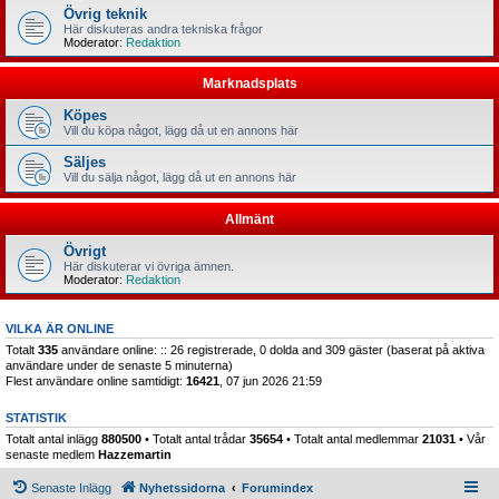
Övrig teknik
Här diskuteras andra tekniska frågor
Moderator:
Redaktion
Marknadsplats
Köpes
Vill du köpa något, lägg då ut en annons här
Säljes
Vill du sälja något, lägg då ut en annons här
Allmänt
Övrigt
Här diskuterar vi övriga ämnen.
Moderator:
Redaktion
VILKA ÄR ONLINE
Totalt
335
användare online: :: 26 registrerade, 0 dolda and 309 gäster (baserat på aktiva
användare under de senaste 5 minuterna)
Flest användare online samtidigt:
16421
, 07 jun 2026 21:59
STATISTIK
Totalt antal inlägg
880500
• Totalt antal trådar
35654
• Totalt antal medlemmar
21031
• Vår
senaste medlem
Hazzemartin
Senaste Inlägg
Nyhetssidorna
Forumindex