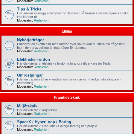
Moderator:
Redaktion
Tips & Tricks
Här samlar vi inlägg som tipsar om finesser på bilarna som alla ägare kanske
inte känner till.
Moderator:
Redaktion
Elbilar
Nybörjarfrågor
Funderar du skaffa elbil men undrar över saker kan du ställa din fråga här!
Inom denna avdelning är inga frågor för dumma.
Moderator:
Redaktion
Elektriska Fordon
Här diskuterar vi elektriska fordon från andra tillverkare än Tesla
Moderator:
Redaktion
Omröstningar
I denna tråden så har vi endast omröstningar och här kan alla skapa en
omröstning
Moderator:
Redaktion
Framtidsteknik
Miljöteknik
Här diskuterar vi miljöteknik.
Moderator:
Redaktion
SpaceX / HyperLoop / Boring
Här diskuterar vi Elon Musks övriga företag och projekt.
Moderator:
Redaktion