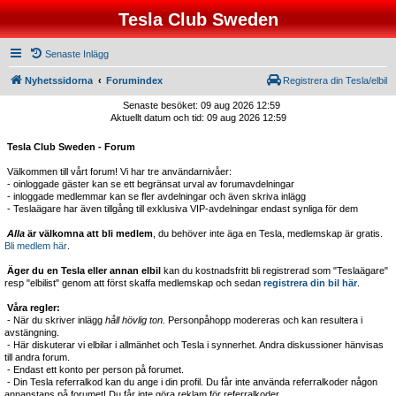
Tesla Club Sweden
Senaste Inlägg
Nyhetssidorna
Forumindex
Registrera din Tesla/elbil
Senaste besöket: 09 aug 2026 12:59
Aktuellt datum och tid: 09 aug 2026 12:59
Tesla Club Sweden - Forum
Välkommen till vårt forum! Vi har tre användarnivåer:
- oinloggade gäster kan se ett begränsat urval av forumavdelningar
- inloggade medlemmar kan se fler avdelningar och även skriva inlägg
- Teslaägare har även tillgång till exklusiva VIP-avdelningar endast synliga för dem
Alla
är välkomna att bli medlem
, du behöver inte äga en Tesla, medlemskap är gratis.
Bli medlem här
.
Äger du en Tesla eller annan elbil
kan du kostnadsfritt bli registrerad som "Teslaägare"
resp "elbilist" genom att först skaffa medlemskap och sedan
registrera din bil här
.
Våra regler:
- När du skriver inlägg
håll hövlig ton.
Personpåhopp modereras och kan resultera i
avstängning.
- Här diskuterar vi elbilar i allmänhet och Tesla i synnerhet. Andra diskussioner hänvisas
till andra forum.
- Endast ett konto per person på forumet.
- Din Tesla referralkod kan du ange i din profil. Du får inte använda referralkoder någon
annanstans på forumet! Du får inte göra reklam för referralkoder.