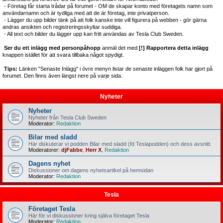
- Företag får starta trådar på forumet - OM de skapar konto med företagets namn som
användarnamn och är tydliga med att de är företag, inte privatperson.
- Lägger du upp bilder tänk på att folk kanske inte vill figurera på webben - gör gärna
andras ansikten och registreringsskyltar suddiga.
- All text och bilder du lägger upp kan fritt användas av Tesla Club Sweden.
Ser du ett inlägg med personpåhopp
anmäl det med
[!] Rapportera detta inlägg
knappen istället för att svara tillbaka något spydigt.
Tips:
Länken "Senaste Inlägg" i övre menyn listar de senaste inläggen folk har gjort på
forumet. Den finns även längst nere på varje sida.
Nyheter
Nyheter
Nyheter från Tesla Club Sweden
Moderator:
Redaktion
Bilar med sladd
Här diskuterar vi podden Bilar med sladd (fd Teslapodden) och dess avsnitt.
Moderatorer:
djFabbe
,
Herr X
,
Redaktion
Dagens nyhet
Diskussioner om dagens nyhetsartikel på hemsidan
Moderator:
Redaktion
Tesla
Företaget Tesla
Här för vi diskussioner kring själva företaget Tesla
Moderator:
Redaktion