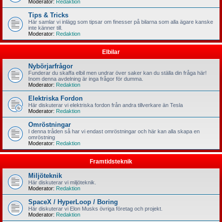
Moderator:
Redaktion
Tips & Tricks
Här samlar vi inlägg som tipsar om finesser på bilarna som alla ägare kanske
inte känner till.
Moderator:
Redaktion
Elbilar
Nybörjarfrågor
Funderar du skaffa elbil men undrar över saker kan du ställa din fråga här!
Inom denna avdelning är inga frågor för dumma.
Moderator:
Redaktion
Elektriska Fordon
Här diskuterar vi elektriska fordon från andra tillverkare än Tesla
Moderator:
Redaktion
Omröstningar
I denna tråden så har vi endast omröstningar och här kan alla skapa en
omröstning
Moderator:
Redaktion
Framtidsteknik
Miljöteknik
Här diskuterar vi miljöteknik.
Moderator:
Redaktion
SpaceX / HyperLoop / Boring
Här diskuterar vi Elon Musks övriga företag och projekt.
Moderator:
Redaktion