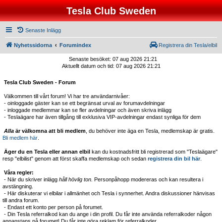
Tesla Club Sweden
Senaste Inlägg
Nyhetssidorna
Forumindex
Registrera din Tesla/elbil
Senaste besöket: 07 aug 2026 21:21
Aktuellt datum och tid: 07 aug 2026 21:21
Tesla Club Sweden - Forum
Välkommen till vårt forum! Vi har tre användarnivåer:
- oinloggade gäster kan se ett begränsat urval av forumavdelningar
- inloggade medlemmar kan se fler avdelningar och även skriva inlägg
- Teslaägare har även tillgång till exklusiva VIP-avdelningar endast synliga för dem
Alla
är välkomna att bli medlem
, du behöver inte äga en Tesla, medlemskap är gratis.
Bli medlem här
.
Äger du en Tesla eller annan elbil
kan du kostnadsfritt bli registrerad som "Teslaägare"
resp "elbilist" genom att först skaffa medlemskap och sedan
registrera din bil här
.
Våra regler:
- När du skriver inlägg
håll hövlig ton.
Personpåhopp modereras och kan resultera i
avstängning.
- Här diskuterar vi elbilar i allmänhet och Tesla i synnerhet. Andra diskussioner hänvisas
till andra forum.
- Endast ett konto per person på forumet.
- Din Tesla referralkod kan du ange i din profil. Du får inte använda referralkoder någon
annanstans på forumet! Du får inte göra reklam för referralkoder.