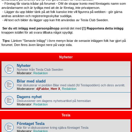
- Företag får starta trådar på forumet - OM de skapar konto med företagets namn som
användarnamn och är tydliga med att de är företag, inte privatperson.
- Lägger du upp bilder tänk på att folk kanske inte vill figurera på webben - gör gärna
andras ansikten och registreringsskyltar suddiga.
- All text och bilder du lägger upp kan fritt användas av Tesla Club Sweden.
Ser du ett inlägg med personpåhopp
anmäl det med
[!] Rapportera detta inlägg
knappen istället för att svara tillbaka något spydigt.
Tips:
Länken "Senaste Inlägg" i övre menyn listar de senaste inläggen folk har gjort på
forumet. Den finns även längst nere på varje sida.
Nyheter
Nyheter
Nyheter från Tesla Club Sweden
Moderator:
Redaktion
Bilar med sladd
Här diskuterar vi podden Bilar med sladd (fd Teslapodden) och dess avsnitt.
Moderatorer:
djFabbe
,
Herr X
,
Redaktion
Dagens nyhet
Diskussioner om dagens nyhetsartikel på hemsidan
Moderator:
Redaktion
Tesla
Företaget Tesla
Här för vi diskussioner kring själva företaget Tesla
Moderator:
Redaktion