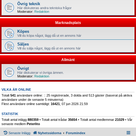
Övrig teknik
Här diskuteras andra tekniska frågor
Moderator:
Redaktion
Marknadsplats
Köpes
Vill du köpa något, lägg då ut en annons här
Säljes
Vill du sälja något, lägg då ut en annons här
Allmänt
Övrigt
Här diskuterar vi övriga ämnen.
Moderator:
Redaktion
VILKA ÄR ONLINE
Totalt
541
användare online: :: 25 registrerade, 3 dolda and 513 gäster (baserat på aktiva
användare under de senaste 5 minuterna)
Flest användare online samtidigt:
16421
, 07 jun 2026 21:59
STATISTIK
Totalt antal inlägg
880359
• Totalt antal trådar
35654
• Totalt antal medlemmar
21029
• Vår
senaste medlem
Peterlito
Senaste Inlägg
Nyhetssidorna
Forumindex