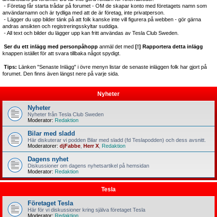
- Företag får starta trådar på forumet - OM de skapar konto med företagets namn som
användarnamn och är tydliga med att de är företag, inte privatperson.
- Lägger du upp bilder tänk på att folk kanske inte vill figurera på webben - gör gärna
andras ansikten och registreringsskyltar suddiga.
- All text och bilder du lägger upp kan fritt användas av Tesla Club Sweden.
Ser du ett inlägg med personpåhopp
anmäl det med
[!] Rapportera detta inlägg
knappen istället för att svara tillbaka något spydigt.
Tips:
Länken "Senaste Inlägg" i övre menyn listar de senaste inläggen folk har gjort på
forumet. Den finns även längst nere på varje sida.
Nyheter
Nyheter
Nyheter från Tesla Club Sweden
Moderator:
Redaktion
Bilar med sladd
Här diskuterar vi podden Bilar med sladd (fd Teslapodden) och dess avsnitt.
Moderatorer:
djFabbe
,
Herr X
,
Redaktion
Dagens nyhet
Diskussioner om dagens nyhetsartikel på hemsidan
Moderator:
Redaktion
Tesla
Företaget Tesla
Här för vi diskussioner kring själva företaget Tesla
Moderator:
Redaktion