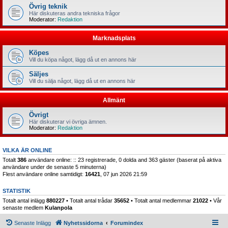
Övrig teknik
Här diskuteras andra tekniska frågor
Moderator:
Redaktion
Marknadsplats
Köpes
Vill du köpa något, lägg då ut en annons här
Säljes
Vill du sälja något, lägg då ut en annons här
Allmänt
Övrigt
Här diskuterar vi övriga ämnen.
Moderator:
Redaktion
VILKA ÄR ONLINE
Totalt
386
användare online: :: 23 registrerade, 0 dolda and 363 gäster (baserat på aktiva
användare under de senaste 5 minuterna)
Flest användare online samtidigt:
16421
, 07 jun 2026 21:59
STATISTIK
Totalt antal inlägg
880227
• Totalt antal trådar
35652
• Totalt antal medlemmar
21022
• Vår
senaste medlem
Kulanpola
Senaste Inlägg
Nyhetssidorna
Forumindex