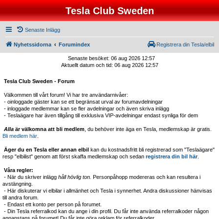
Tesla Club Sweden
Senaste Inlägg
Nyhetssidorna
Forumindex
Registrera din Tesla/elbil
Senaste besöket: 06 aug 2026 12:57
Aktuellt datum och tid: 06 aug 2026 12:57
Tesla Club Sweden - Forum
Välkommen till vårt forum! Vi har tre användarnivåer:
- oinloggade gäster kan se ett begränsat urval av forumavdelningar
- inloggade medlemmar kan se fler avdelningar och även skriva inlägg
- Teslaägare har även tillgång till exklusiva VIP-avdelningar endast synliga för dem
Alla
är välkomna att bli medlem
, du behöver inte äga en Tesla, medlemskap är gratis.
Bli medlem här
.
Äger du en Tesla eller annan elbil
kan du kostnadsfritt bli registrerad som "Teslaägare"
resp "elbilist" genom att först skaffa medlemskap och sedan
registrera din bil här
.
Våra regler:
- När du skriver inlägg
håll hövlig ton.
Personpåhopp modereras och kan resultera i
avstängning.
- Här diskuterar vi elbilar i allmänhet och Tesla i synnerhet. Andra diskussioner hänvisas
till andra forum.
- Endast ett konto per person på forumet.
- Din Tesla referralkod kan du ange i din profil. Du får inte använda referralkoder någon
annanstans på forumet! Du får inte göra reklam för referralkoder.