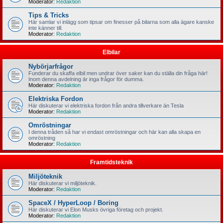
Moderator:
Redaktion
Tips & Tricks
Här samlar vi inlägg som tipsar om finesser på bilarna som alla ägare kanske
inte känner till.
Moderator:
Redaktion
Elbilar
Nybörjarfrågor
Funderar du skaffa elbil men undrar över saker kan du ställa din fråga här!
Inom denna avdelning är inga frågor för dumma.
Moderator:
Redaktion
Elektriska Fordon
Här diskuterar vi elektriska fordon från andra tillverkare än Tesla
Moderator:
Redaktion
Omröstningar
I denna tråden så har vi endast omröstningar och här kan alla skapa en
omröstning
Moderator:
Redaktion
Framtidsteknik
Miljöteknik
Här diskuterar vi miljöteknik.
Moderator:
Redaktion
SpaceX / HyperLoop / Boring
Här diskuterar vi Elon Musks övriga företag och projekt.
Moderator:
Redaktion