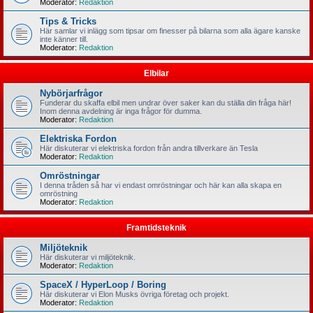
Moderator:
Redaktion
Tips & Tricks
Här samlar vi inlägg som tipsar om finesser på bilarna som alla ägare kanske
inte känner till.
Moderator:
Redaktion
Elbilar
Nybörjarfrågor
Funderar du skaffa elbil men undrar över saker kan du ställa din fråga här!
Inom denna avdelning är inga frågor för dumma.
Moderator:
Redaktion
Elektriska Fordon
Här diskuterar vi elektriska fordon från andra tillverkare än Tesla
Moderator:
Redaktion
Omröstningar
I denna tråden så har vi endast omröstningar och här kan alla skapa en
omröstning
Moderator:
Redaktion
Framtidsteknik
Miljöteknik
Här diskuterar vi miljöteknik.
Moderator:
Redaktion
SpaceX / HyperLoop / Boring
Här diskuterar vi Elon Musks övriga företag och projekt.
Moderator:
Redaktion