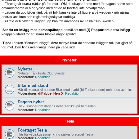
- Företag får starta trådar på forumet - OM de skapar konto med företagets namn som
användarnamn och är tydliga med att de är företag, inte privatperson.
- Lägger du upp bilder tänk på att folk kanske inte vill figurera på webben - gör gärna
andras ansikten och registreringsskyltar suddiga.
- All text och bilder du lägger upp kan fritt användas av Tesla Club Sweden.
Ser du ett inlägg med personpåhopp
anmäl det med
[!] Rapportera detta inlägg
knappen istället för att svara tillbaka något spydigt.
Tips:
Länken "Senaste Inlägg" i övre menyn listar de senaste inläggen folk har gjort på
forumet. Den finns även längst nere på varje sida.
Nyheter
Nyheter
Nyheter från Tesla Club Sweden
Moderator:
Redaktion
Bilar med sladd
Här diskuterar vi podden Bilar med sladd (fd Teslapodden) och dess avsnitt.
Moderatorer:
djFabbe
,
Herr X
,
Redaktion
Dagens nyhet
Diskussioner om dagens nyhetsartikel på hemsidan
Moderator:
Redaktion
Tesla
Företaget Tesla
Här för vi diskussioner kring själva företaget Tesla
Moderator:
Redaktion