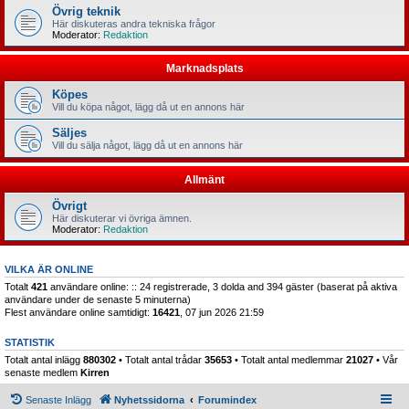
Övrig teknik
Här diskuteras andra tekniska frågor
Moderator:
Redaktion
Marknadsplats
Köpes
Vill du köpa något, lägg då ut en annons här
Säljes
Vill du sälja något, lägg då ut en annons här
Allmänt
Övrigt
Här diskuterar vi övriga ämnen.
Moderator:
Redaktion
VILKA ÄR ONLINE
Totalt
421
användare online: :: 24 registrerade, 3 dolda and 394 gäster (baserat på aktiva
användare under de senaste 5 minuterna)
Flest användare online samtidigt:
16421
, 07 jun 2026 21:59
STATISTIK
Totalt antal inlägg
880302
• Totalt antal trådar
35653
• Totalt antal medlemmar
21027
• Vår
senaste medlem
Kirren
Senaste Inlägg
Nyhetssidorna
Forumindex