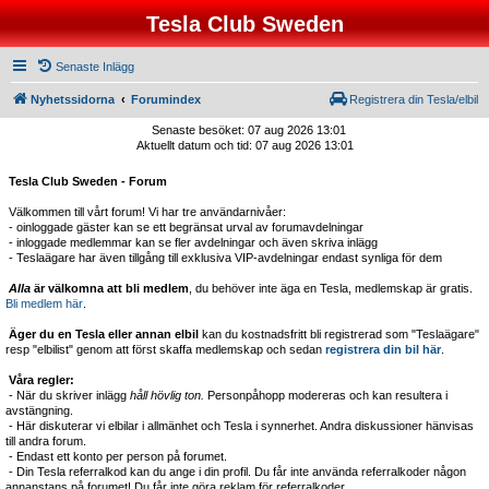
Tesla Club Sweden
Senaste Inlägg
Nyhetssidorna
Forumindex
Registrera din Tesla/elbil
Senaste besöket: 07 aug 2026 13:01
Aktuellt datum och tid: 07 aug 2026 13:01
Tesla Club Sweden - Forum
Välkommen till vårt forum! Vi har tre användarnivåer:
- oinloggade gäster kan se ett begränsat urval av forumavdelningar
- inloggade medlemmar kan se fler avdelningar och även skriva inlägg
- Teslaägare har även tillgång till exklusiva VIP-avdelningar endast synliga för dem
Alla
är välkomna att bli medlem
, du behöver inte äga en Tesla, medlemskap är gratis.
Bli medlem här
.
Äger du en Tesla eller annan elbil
kan du kostnadsfritt bli registrerad som "Teslaägare"
resp "elbilist" genom att först skaffa medlemskap och sedan
registrera din bil här
.
Våra regler:
- När du skriver inlägg
håll hövlig ton.
Personpåhopp modereras och kan resultera i
avstängning.
- Här diskuterar vi elbilar i allmänhet och Tesla i synnerhet. Andra diskussioner hänvisas
till andra forum.
- Endast ett konto per person på forumet.
- Din Tesla referralkod kan du ange i din profil. Du får inte använda referralkoder någon
annanstans på forumet! Du får inte göra reklam för referralkoder.