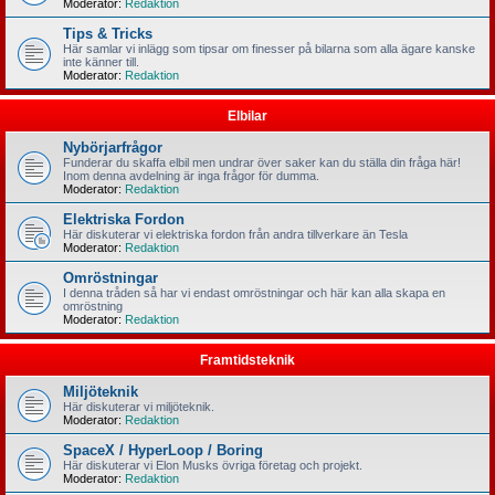
Moderator:
Redaktion
Tips & Tricks
Här samlar vi inlägg som tipsar om finesser på bilarna som alla ägare kanske
inte känner till.
Moderator:
Redaktion
Elbilar
Nybörjarfrågor
Funderar du skaffa elbil men undrar över saker kan du ställa din fråga här!
Inom denna avdelning är inga frågor för dumma.
Moderator:
Redaktion
Elektriska Fordon
Här diskuterar vi elektriska fordon från andra tillverkare än Tesla
Moderator:
Redaktion
Omröstningar
I denna tråden så har vi endast omröstningar och här kan alla skapa en
omröstning
Moderator:
Redaktion
Framtidsteknik
Miljöteknik
Här diskuterar vi miljöteknik.
Moderator:
Redaktion
SpaceX / HyperLoop / Boring
Här diskuterar vi Elon Musks övriga företag och projekt.
Moderator:
Redaktion