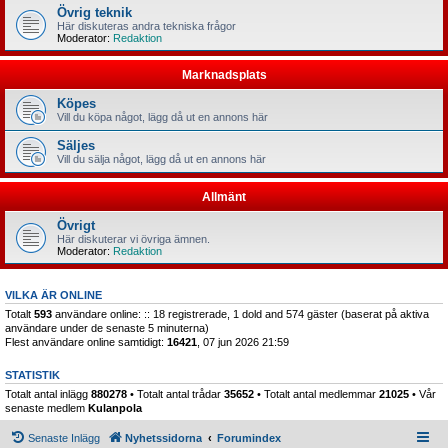
Övrig teknik
Här diskuteras andra tekniska frågor
Moderator:
Redaktion
Marknadsplats
Köpes
Vill du köpa något, lägg då ut en annons här
Säljes
Vill du sälja något, lägg då ut en annons här
Allmänt
Övrigt
Här diskuterar vi övriga ämnen.
Moderator:
Redaktion
VILKA ÄR ONLINE
Totalt
593
användare online: :: 18 registrerade, 1 dold and 574 gäster (baserat på aktiva
användare under de senaste 5 minuterna)
Flest användare online samtidigt:
16421
, 07 jun 2026 21:59
STATISTIK
Totalt antal inlägg
880278
• Totalt antal trådar
35652
• Totalt antal medlemmar
21025
• Vår
senaste medlem
Kulanpola
Senaste Inlägg
Nyhetssidorna
Forumindex