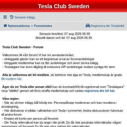
Tesla Club Sweden
Senaste Inlägg
Nyhetssidorna
Forumindex
Registrera din Tesla/elbil
Senaste besöket: 07 aug 2026 06:39
Aktuellt datum och tid: 07 aug 2026 06:39
Tesla Club Sweden - Forum
Välkommen till vårt forum! Vi har tre användarnivåer:
- oinloggade gäster kan se ett begränsat urval av forumavdelningar
- inloggade medlemmar kan se fler avdelningar och även skriva inlägg
- Teslaägare har även tillgång till exklusiva VIP-avdelningar endast synliga för dem
Alla
är välkomna att bli medlem
, du behöver inte äga en Tesla, medlemskap är gratis.
Bli medlem här
.
Äger du en Tesla eller annan elbil
kan du kostnadsfritt bli registrerad som "Teslaägare"
resp "elbilist" genom att först skaffa medlemskap och sedan
registrera din bil här
.
Våra regler:
- När du skriver inlägg
håll hövlig ton.
Personpåhopp modereras och kan resultera i
avstängning.
- Här diskuterar vi elbilar i allmänhet och Tesla i synnerhet. Andra diskussioner hänvisas
till andra forum.
- Endast ett konto per person på forumet.
- Din Tesla referralkod kan du ange i din profil. Du får inte använda referralkoder någon
annanstans på forumet! Du får inte göra reklam för referralkoder.