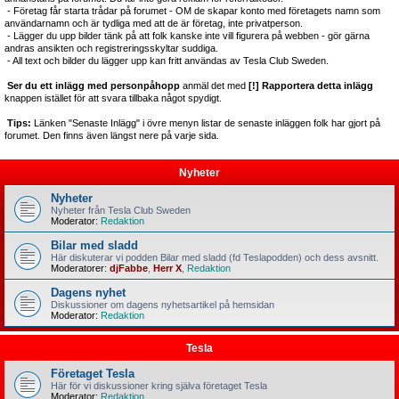
- Företag får starta trådar på forumet - OM de skapar konto med företagets namn som
användarnamn och är tydliga med att de är företag, inte privatperson.
- Lägger du upp bilder tänk på att folk kanske inte vill figurera på webben - gör gärna
andras ansikten och registreringsskyltar suddiga.
- All text och bilder du lägger upp kan fritt användas av Tesla Club Sweden.
Ser du ett inlägg med personpåhopp
anmäl det med
[!] Rapportera detta inlägg
knappen istället för att svara tillbaka något spydigt.
Tips:
Länken "Senaste Inlägg" i övre menyn listar de senaste inläggen folk har gjort på
forumet. Den finns även längst nere på varje sida.
Nyheter
Nyheter
Nyheter från Tesla Club Sweden
Moderator:
Redaktion
Bilar med sladd
Här diskuterar vi podden Bilar med sladd (fd Teslapodden) och dess avsnitt.
Moderatorer:
djFabbe
,
Herr X
,
Redaktion
Dagens nyhet
Diskussioner om dagens nyhetsartikel på hemsidan
Moderator:
Redaktion
Tesla
Företaget Tesla
Här för vi diskussioner kring själva företaget Tesla
Moderator:
Redaktion