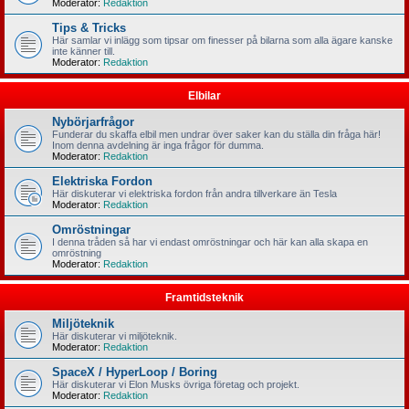
Moderator:
Redaktion
Tips & Tricks
Här samlar vi inlägg som tipsar om finesser på bilarna som alla ägare kanske
inte känner till.
Moderator:
Redaktion
Elbilar
Nybörjarfrågor
Funderar du skaffa elbil men undrar över saker kan du ställa din fråga här!
Inom denna avdelning är inga frågor för dumma.
Moderator:
Redaktion
Elektriska Fordon
Här diskuterar vi elektriska fordon från andra tillverkare än Tesla
Moderator:
Redaktion
Omröstningar
I denna tråden så har vi endast omröstningar och här kan alla skapa en
omröstning
Moderator:
Redaktion
Framtidsteknik
Miljöteknik
Här diskuterar vi miljöteknik.
Moderator:
Redaktion
SpaceX / HyperLoop / Boring
Här diskuterar vi Elon Musks övriga företag och projekt.
Moderator:
Redaktion