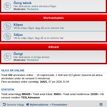
Övrig teknik
Här diskuteras andra tekniska frågor
Moderator:
Redaktion
Marknadsplats
Köpes
Vill du köpa något, lägg då ut en annons här
Säljes
Vill du sälja något, lägg då ut en annons här
Allmänt
Övrigt
Här diskuterar vi övriga ämnen.
Moderator:
Redaktion
VILKA ÄR ONLINE
Totalt
432
användare online: :: 18 registrerade, 1 dold and 413 gäster (baserat på aktiva
användare under de senaste 5 minuterna)
Flest användare online samtidigt:
16421
, 07 jun 2026 21:59
STATISTIK
Totalt antal inlägg
880428
• Totalt antal trådar
35653
• Totalt antal medlemmar
21030
• Vår
senaste medlem
TESLAdreamer
Senaste Inlägg
Nyhetssidorna
Forumindex