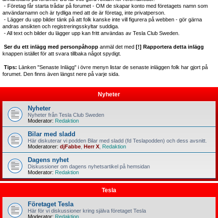
- Företag får starta trådar på forumet - OM de skapar konto med företagets namn som
användarnamn och är tydliga med att de är företag, inte privatperson.
- Lägger du upp bilder tänk på att folk kanske inte vill figurera på webben - gör gärna
andras ansikten och registreringsskyltar suddiga.
- All text och bilder du lägger upp kan fritt användas av Tesla Club Sweden.
Ser du ett inlägg med personpåhopp
anmäl det med
[!] Rapportera detta inlägg
knappen istället för att svara tillbaka något spydigt.
Tips:
Länken "Senaste Inlägg" i övre menyn listar de senaste inläggen folk har gjort på
forumet. Den finns även längst nere på varje sida.
Nyheter
Nyheter
Nyheter från Tesla Club Sweden
Moderator:
Redaktion
Bilar med sladd
Här diskuterar vi podden Bilar med sladd (fd Teslapodden) och dess avsnitt.
Moderatorer:
djFabbe
,
Herr X
,
Redaktion
Dagens nyhet
Diskussioner om dagens nyhetsartikel på hemsidan
Moderator:
Redaktion
Tesla
Företaget Tesla
Här för vi diskussioner kring själva företaget Tesla
Moderator:
Redaktion