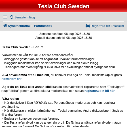
Tesla Club Sweden
Senaste Inlägg
Nyhetssidorna
Forumindex
Registrera din Tesla/elbil
Senaste besöket: 08 aug 2026 18:30
Aktuellt datum och tid: 08 aug 2026 18:30
Tesla Club Sweden - Forum
Välkommen till vårt forum! Vi har tre användarnivåer:
- oinloggade gäster kan se ett begränsat urval av forumavdelningar
- inloggade medlemmar kan se fler avdelningar och även skriva inlägg
- Teslaägare har även tillgång till exklusiva VIP-avdelningar endast synliga för dem
Alla
är välkomna att bli medlem
, du behöver inte äga en Tesla, medlemskap är gratis.
Bli medlem här
.
Äger du en Tesla eller annan elbil
kan du kostnadsfritt bli registrerad som "Teslaägare"
resp "elbilist" genom att först skaffa medlemskap och sedan
registrera din bil här
.
Våra regler:
- När du skriver inlägg
håll hövlig ton.
Personpåhopp modereras och kan resultera i
avstängning.
- Här diskuterar vi elbilar i allmänhet och Tesla i synnerhet. Andra diskussioner hänvisas
till andra forum.
- Endast ett konto per person på forumet.
- Din Tesla referralkod kan du ange i din profil. Du får inte använda referralkoder någon
annanstans på forumet! Du får inte göra reklam för referralkoder.